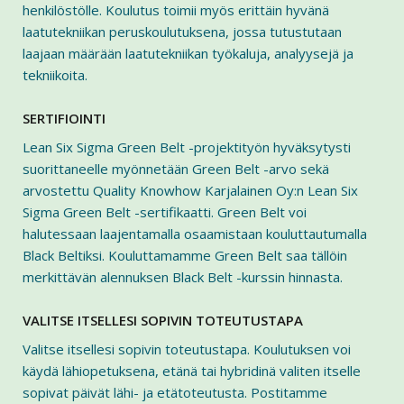
henkilöstölle. Koulutus toimii myös erittäin hyvänä
laatutekniikan peruskoulutuksena, jossa tutustutaan
laajaan määrään laatutekniikan työkaluja, analyysejä ja
tekniikoita.
SERTIFIOINTI
Lean Six Sigma Green Belt -projektityön hyväksytysti
suorittaneelle myönnetään Green Belt -arvo sekä
arvostettu Quality Knowhow Karjalainen Oy:n Lean Six
Sigma Green Belt -sertifikaatti. Green Belt voi
halutessaan laajentamalla osaamistaan kouluttautumalla
Black Beltiksi. Kouluttamamme Green Belt saa tällöin
merkittävän alennuksen Black Belt -kurssin hinnasta.
VALITSE ITSELLESI SOPIVIN TOTEUTUSTAPA
Valitse itsellesi sopivin toteutustapa. Koulutuksen voi
käydä lähiopetuksena, etänä tai hybridinä valiten itselle
sopivat päivät lähi- ja etätoteutusta. Postitamme