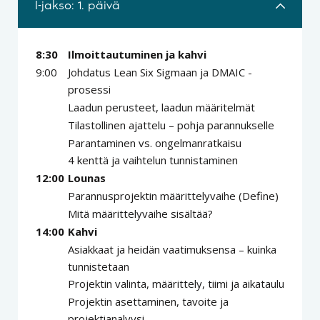
I-jakso: 1. päivä
8:30
Ilmoittautuminen ja kahvi
9:00
Johdatus Lean Six Sigmaan ja DMAIC -
prosessi
Laadun perusteet, laadun määritelmät
Tilastollinen ajattelu – pohja parannukselle
Parantaminen vs. ongelmanratkaisu
4 kenttä ja vaihtelun tunnistaminen
12:00
Lounas
Parannusprojektin määrittelyvaihe (Define)
Mitä määrittelyvaihe sisältää?
14:00
Kahvi
Asiakkaat ja heidän vaatimuksensa – kuinka
tunnistetaan
Projektin valinta, määrittely, tiimi ja aikataulu
Projektin asettaminen, tavoite ja
projektianalyysi