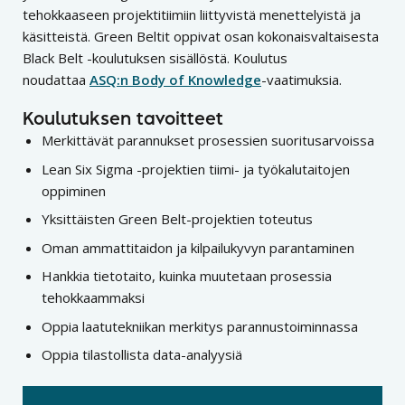
tehokkaaseen projektitiimiin liittyvistä menettelyistä ja
käsitteistä. Green Beltit oppivat osan kokonaisvaltaisesta
Black Belt -koulutuksen sisällöstä. Koulutus
noudattaa
ASQ:n Body of Knowledge
-vaatimuksia.
Koulutuksen tavoitteet
Merkittävät parannukset prosessien suoritusarvoissa
Lean Six Sigma -projektien tiimi- ja työkalutaitojen
oppiminen
Yksittäisten Green Belt-projektien toteutus
Oman ammattitaidon ja kilpailukyvyn parantaminen
Hankkia tietotaito, kuinka muutetaan prosessia
tehokkaammaksi
Oppia laatutekniikan merkitys parannustoiminnassa
Oppia tilastollista data-analyysiä