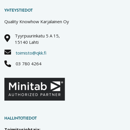
YHTEYSTIEDOT
Quality Knowhow Karjalainen Oy
Tyyrpuurinkatu 5 A 15,
15140 Lahti
toimisto@qkk.fi
03 780 4264
HALLINTOTIEDOT
Toimitusjohtaja: