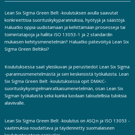
Lean Six Sigma Green Belt -koulutuksen avulla saavutat
konkreettisia suorituskykyparannuksia, hyötyjä ja säästöjä.
Haluatko oppia uudistamaan ja kehittämään prosesseja tai
toimintatapoja ja hallita ISO 13053-1 ja 2 standardin
mukaisen kehitysmenetelmän? Haluatko pätevöityä Lean Six
Sigma Green Beltiksi?
Koulutuksessa saat yleiskuvan ja perustiedot Lean Six Sigma
-parannusmenetelmästä ja sen keskeisistä työkaluista. Lean
Six Sigma Green Belt -koulutuksessa opit DMAIC-
suorituskykyongelmanratkaisumenetelmän, osan Lean Six
Sigman työkaluista sekä kuinka luodaan taloudellisia tuloksia
alaviivalle.
Lean Six Sigma Green Belt -koulutus on ASQ:n ja ISO 13053 -
vaatimuksia noudattava ja täydennetty suomalaiseen