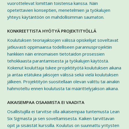
vuorottelevat lomittain toistensa kanssa. Näin
opetettavien konseptien, menetelmien ja työkalujen
yhteys käytäntöön on mahdollisimman saumaton.
KONKREETTISTA HYÖTYÄ PROJEKTITYÖLLÄ
Koulutuksen teoriajaksojen välissä opiskelijat soveltavat
jatkuvasti oppimaansa todelliseen parannusprojektiin
hankkien näin erinomaisen tietotaidon prosessien
tehokkaasta parantamisesta ja työkalujen käytöstä.
Kokenut kouluttaja tukee projektityötä koulutuksen aikana
ja antaa etätukea jaksojen välissä sekä vielä koulutuksen
jälkeen. Projektityön suositellaan olevan valittu tai ainakin
hahmoteltu ennen koulutusta tai määrittelyjakson aikana.
AIKAISEMPAA OSAAMISTA EI VAADITA
Osallistujilla ei tarvitse olla aikaisempaa tuntemusta Lean
Six Sigmasta ja sen soveltamisesta. Kaiken tarvittavan
opit ja sisäistät kurssilla. Koulutus on suunnattu yritysten