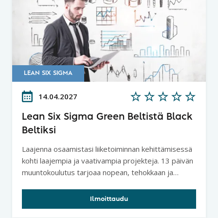
LEAN SIX SIGMA
14.04.2027
Lean Six Sigma Green Beltistä Black
Beltiksi
Laajenna osaamistasi liiketoiminnan kehittämisessä
kohti laajempia ja vaativampia projekteja. 13 päivän
muuntokoulutus tarjoaa nopean, tehokkaan ja
kustannusedullisen tien Lean Six Sigma Green
Beltistä Black Beltiksi.
Ilmoittaudu