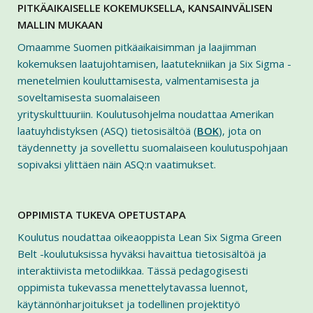
PITKÄAIKAISELLE KOKEMUKSELLA, KANSAINVÄLISEN
MALLIN MUKAAN
Omaamme Suomen pitkäaikaisimman ja laajimman
kokemuksen laatujohtamisen, laatutekniikan ja Six Sigma -
menetelmien kouluttamisesta, valmentamisesta ja
soveltamisesta suomalaiseen
yrityskulttuuriin. Koulutusohjelma noudattaa Amerikan
laatuyhdistyksen (ASQ) tietosisältöä (
BOK
), jota on
täydennetty ja sovellettu suomalaiseen koulutuspohjaan
sopivaksi ylittäen näin ASQ:n vaatimukset.
OPPIMISTA TUKEVA OPETUSTAPA
Koulutus noudattaa oikeaoppista Lean Six Sigma Green
Belt -koulutuksissa hyväksi havaittua tietosisältöä ja
interaktiivista metodiikkaa. Tässä pedagogisesti
oppimista tukevassa menettelytavassa luennot,
käytännönharjoitukset ja todellinen projektityö