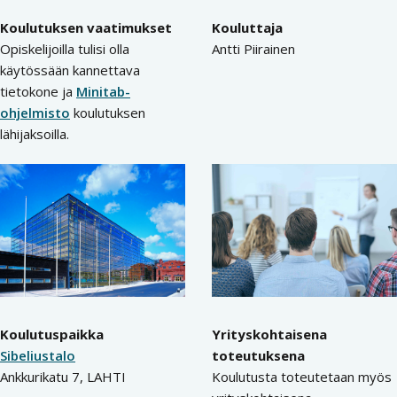
Koulutuksen vaatimukset
Kouluttaja
Opiskelijoilla tulisi olla
Antti Piirainen
käytössään kannettava
tietokone ja
Minitab-
ohjelmisto
koulutuksen
lähijaksoilla.
Koulutuspaikka
Yrityskohtaisena
Sibeliustalo
toteutuksena
Ankkurikatu 7, LAHTI
Koulutusta toteutetaan myös