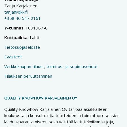
Tanja Karjalainen
tanja@qkk.fi
+358 40 547 2161
Y-tunnus
: 1091987-0
Kotipaikka:
Lahti
Tietosuojaseloste
Evästeet
Verkkokaupan tilaus-, toimitus- ja sopimusehdot
Tilauksen peruuttaminen
QUALITY KNOWHOW KARJALAINEN OY
Quality Knowhow Karjalainen Oy tarjoaa asiakkailleen
koulutusta ja konsultointia tuotteiden ja toimintaprosessien
laadun-parantamiseen sekä välittää laatutekniikan kirjoja,