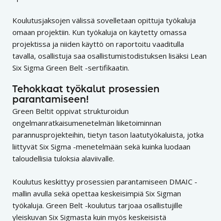
Koulutusjaksojen välissä sovelletaan opittuja työkaluja
omaan projektiin. Kun työkaluja on käytetty omassa
projektissa ja niiden käyttö on raportoitu vaaditulla
tavalla, osallistuja saa osallistumistodistuksen lisäksi Lean
Six Sigma Green Belt -sertifikaatin.
Tehokkaat työkalut prosessien
parantamiseen!
Green Beltit oppivat strukturoidun
ongelmanratkaisumenetelmän liiketoiminnan
parannusprojekteihin, tietyn tason laatutyökaluista, jotka
liittyvät Six Sigma -menetelmään sekä kuinka luodaan
taloudellisia tuloksia alaviivalle.
Koulutus keskittyy prosessien parantamiseen DMAIC -
mallin avulla sekä opettaa keskeisimpiä Six Sigman
työkaluja. Green Belt -koulutus tarjoaa osallistujille
yleiskuvan Six Sigmasta kuin myös keskeisistä