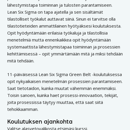
lähestymistapa toiminnan ja tulosten parantamiseen.
Lean Six Sigma on tapa ajatella ja sen sisältämät
tilastolliset työkalut auttavat siinä. Sinun ei tarvitse olla
tilastotieteiden ammattilainen hyötyäksesi koulutuksesta.
Opit hyödyntämään erilaisia työkaluja ja tilastollisia
menetelmiä mutta ennenkaikkea opit hyödyntämään
systemaattista lähestymistapaa toiminnan ja prosessien
kehittämisessä – opit ymmärtämään mitä ja miksi tehdään
mitä tehdään.
11-päiväisessä Lean Six Sigma Green Belt -koulutuksessa
opit nykyaikaisen menetelmän prosessien parantamiseen.
Saat tietotaidon, kuinka muutat vähemmän enemmäksi.
Toisin sanoen, kuinka haet prosessi-innovaation, tekijät,
joita prosessissa täytyy muuttaa, että saat siitä
tehokkaamman.
Koulutuksen ajankohta
Valitse alasvetovalikosta etsimäsi kurssi.