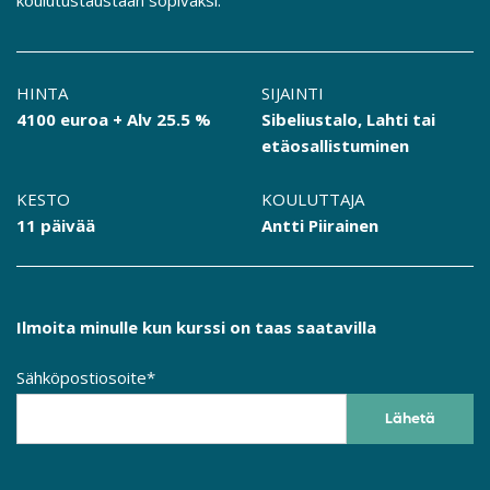
koulutustaustaan sopivaksi.
HINTA
SIJAINTI
4100 euroa + Alv 25.5 %
Sibeliustalo, Lahti tai
etäosallistuminen
KESTO
KOULUTTAJA
11 päivää
Antti Piirainen
Ilmoita minulle kun kurssi on taas saatavilla
Sähköpostiosoite*