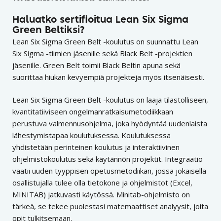
Haluatko sertifioitua Lean Six Sigma
Green Beltiksi?
Lean Six Sigma Green Belt -koulutus on suunnattu Lean
Six Sigma -tiimien jäsenille sekä Black Belt -projektien
jäsenille. Green Belt toimii Black Beltin apuna sekä
suorittaa hiukan kevyempiä projekteja myös itsenäisesti.
Lean Six Sigma Green Belt -koulutus on laaja tilastolliseen,
kvantitatiiviseen ongelmanratkaisumetodiikkaan
perustuva valmennusohjelma, joka hyödyntää uudenlaista
lähestymistapaa koulutuksessa. Koulutuksessa
yhdistetään perinteinen koulutus ja interaktiivinen
ohjelmistokoulutus sekä käytännön projektit. Integraatio
vaatii uuden tyyppisen opetusmetodiikan, jossa jokaisella
osallistujalla tulee olla tietokone ja ohjelmistot (Excel,
MINITAB) jatkuvasti käytössä. Minitab-ohjelmisto on
tärkeä, se tekee puolestasi matemaattiset analyysit, joita
opit tulkitsemaan.