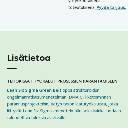
yrityskohtaisena
toteutuksena.
Pyydä tarjous.
Lisätietoa
TEHOKKAAT TYÖKALUT PROSESSIEN PARANTAMISEEN
Lean Six Sigma Green Belt
oppii strukturoidun
ongelmanratkaisumenetelmän (DMAIC) liiketoiminnan
parannusprojekteihin, tietyn tason laatutyökaluista, jotka
liittyvät Lean Six Sigma -menetelmään sekä kuinka luodaan
taloudellisia tuloksia alaviivalle.