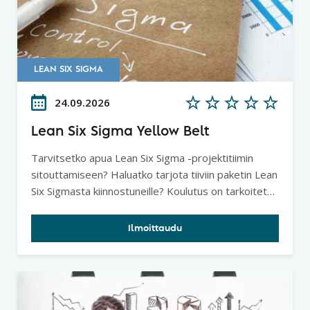
LEAN SIX SIGMA
24.09.2026
Lean Six Sigma Yellow Belt
Tarvitsetko apua Lean Six Sigma -projektitiimin
sitouttamiseen? Haluatko tarjota tiiviin paketin Lean
Six Sigmasta kiinnostuneille? Koulutus on tarkoitettu
henkilöille, jotka osallistuvat tai ovat osallisia Lean
Six Sigma -projekteissa. Kurssi tarjoaa yleiskuvan
Ilmoittaudu
metodiikasta, tiimityökaluja ongelmanratkaisuun
sekä pohjatietoja dataperusteiseen parantamiseen.