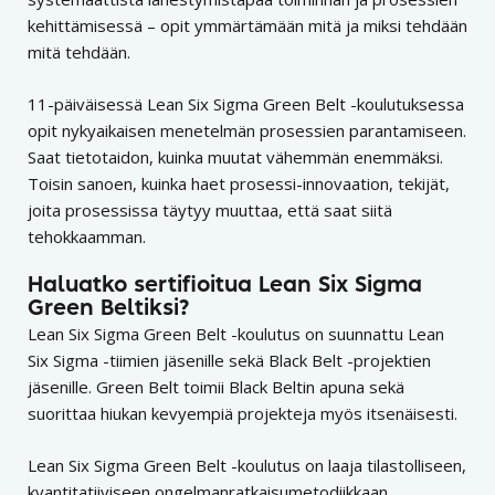
kehittämisessä – opit ymmärtämään mitä ja miksi tehdään
mitä tehdään.
11-päiväisessä Lean Six Sigma Green Belt -koulutuksessa
opit nykyaikaisen menetelmän prosessien parantamiseen.
Saat tietotaidon, kuinka muutat vähemmän enemmäksi.
Toisin sanoen, kuinka haet prosessi-innovaation, tekijät,
joita prosessissa täytyy muuttaa, että saat siitä
tehokkaamman.
Haluatko sertifioitua Lean Six Sigma
Green Beltiksi?
Lean Six Sigma Green Belt -koulutus on suunnattu Lean
Six Sigma -tiimien jäsenille sekä Black Belt -projektien
jäsenille. Green Belt toimii Black Beltin apuna sekä
suorittaa hiukan kevyempiä projekteja myös itsenäisesti.
Lean Six Sigma Green Belt -koulutus on laaja tilastolliseen,
kvantitatiiviseen ongelmanratkaisumetodiikkaan