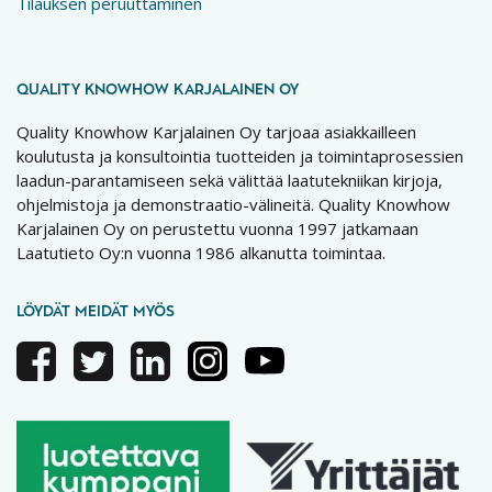
Tilauksen peruuttaminen
QUALITY KNOWHOW KARJALAINEN OY
Quality Knowhow Karjalainen Oy tarjoaa asiakkailleen
koulutusta ja konsultointia tuotteiden ja toimintaprosessien
laadun-parantamiseen sekä välittää laatutekniikan kirjoja,
ohjelmistoja ja demonstraatio-välineitä. Quality Knowhow
Karjalainen Oy on perustettu vuonna 1997 jatkamaan
Laatutieto Oy:n vuonna 1986 alkanutta toimintaa.
LÖYDÄT MEIDÄT MYÖS
Facebook
Twitter
Linkedin
Instagram
Youtube