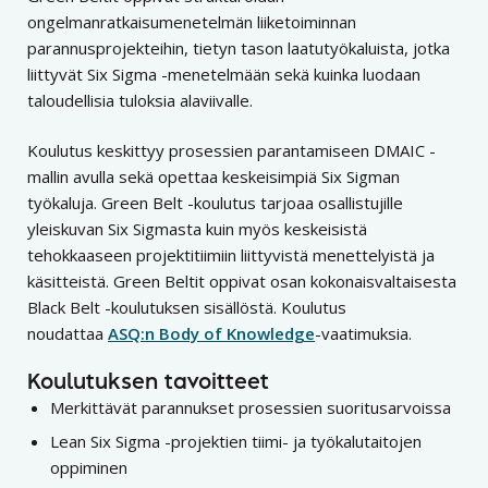
ongelmanratkaisumenetelmän liiketoiminnan
parannusprojekteihin, tietyn tason laatutyökaluista, jotka
liittyvät Six Sigma -menetelmään sekä kuinka luodaan
taloudellisia tuloksia alaviivalle.
Koulutus keskittyy prosessien parantamiseen DMAIC -
mallin avulla sekä opettaa keskeisimpiä Six Sigman
työkaluja. Green Belt -koulutus tarjoaa osallistujille
yleiskuvan Six Sigmasta kuin myös keskeisistä
tehokkaaseen projektitiimiin liittyvistä menettelyistä ja
käsitteistä. Green Beltit oppivat osan kokonaisvaltaisesta
Black Belt -koulutuksen sisällöstä. Koulutus
noudattaa
ASQ:n Body of Knowledge
-vaatimuksia.
Koulutuksen tavoitteet
Merkittävät parannukset prosessien suoritusarvoissa
Lean Six Sigma -projektien tiimi- ja työkalutaitojen
oppiminen