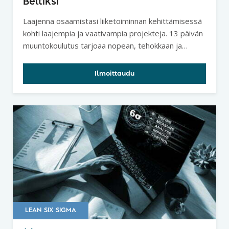
Beltiksi
Laajenna osaamistasi liiketoiminnan kehittämisessä
kohti laajempia ja vaativampia projekteja. 13 päivän
muuntokoulutus tarjoaa nopean, tehokkaan ja
kustannusedullisen tien Lean Six Sigma Green
Beltistä Black Beltiksi.
Ilmoittaudu
LEAN SIX SIGMA