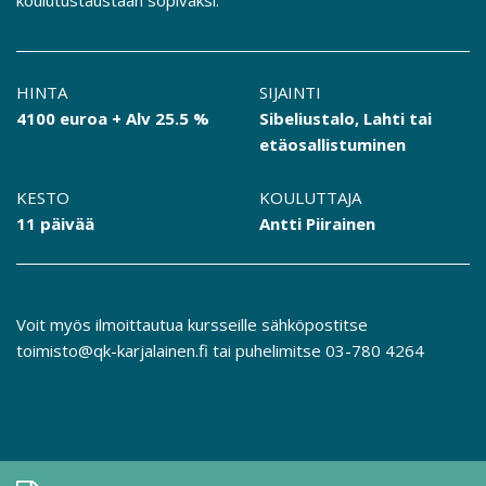
koulutustaustaan sopivaksi.
HINTA
SIJAINTI
4100 euroa + Alv 25.5 %
Sibeliustalo, Lahti tai
etäosallistuminen
KESTO
KOULUTTAJA
11 päivää
Antti Piirainen
Voit myös ilmoittautua kursseille sähköpostitse
toimisto@qk-karjalainen.fi
tai puhelimitse
03-780 4264