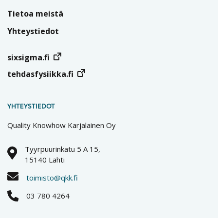
Tietoa meistä
Yhteystiedot
sixsigma.fi
tehdasfysiikka.fi
YHTEYSTIEDOT
Quality Knowhow Karjalainen Oy
Tyyrpuurinkatu 5 A 15,
15140 Lahti
toimisto@qkk.fi
03 780 4264