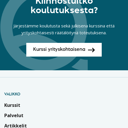
Kiinnostuitko
koulutuksesta?
Järjestämme koulutusta sekä julkisena kurssina että
yrityskohtaisesti räätälöitynä toteutuksena.
Kurssi yrityskohtaisena
VALIKKO
Kurssit
Palvelut
Artikkelit