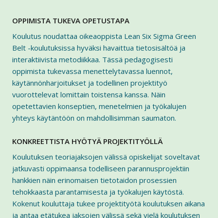
OPPIMISTA TUKEVA OPETUSTAPA
Koulutus noudattaa oikeaoppista Lean Six Sigma Green
Belt -koulutuksissa hyväksi havaittua tietosisältöä ja
interaktiivista metodiikkaa. Tässä pedagogisesti
oppimista tukevassa menettelytavassa luennot,
käytännönharjoitukset ja todellinen projektityö
vuorottelevat lomittain toistensa kanssa. Näin
opetettavien konseptien, menetelmien ja työkalujen
yhteys käytäntöön on mahdollisimman saumaton.
KONKREETTISTA HYÖTYÄ PROJEKTITYÖLLÄ
Koulutuksen teoriajaksojen välissä opiskelijat soveltavat
jatkuvasti oppimaansa todelliseen parannusprojektiin
hankkien näin erinomaisen tietotaidon prosessien
tehokkaasta parantamisesta ja työkalujen käytöstä.
Kokenut kouluttaja tukee projektityötä koulutuksen aikana
ja antaa etätukea jaksojen välissä sekä vielä koulutuksen