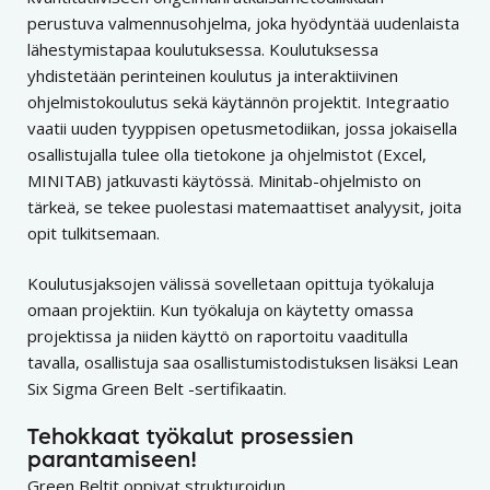
perustuva valmennusohjelma, joka hyödyntää uudenlaista
lähestymistapaa koulutuksessa. Koulutuksessa
yhdistetään perinteinen koulutus ja interaktiivinen
ohjelmistokoulutus sekä käytännön projektit. Integraatio
vaatii uuden tyyppisen opetusmetodiikan, jossa jokaisella
osallistujalla tulee olla tietokone ja ohjelmistot (Excel,
MINITAB) jatkuvasti käytössä. Minitab-ohjelmisto on
tärkeä, se tekee puolestasi matemaattiset analyysit, joita
opit tulkitsemaan.
Koulutusjaksojen välissä sovelletaan opittuja työkaluja
omaan projektiin. Kun työkaluja on käytetty omassa
projektissa ja niiden käyttö on raportoitu vaaditulla
tavalla, osallistuja saa osallistumistodistuksen lisäksi Lean
Six Sigma Green Belt -sertifikaatin.
Tehokkaat työkalut prosessien
parantamiseen!
Green Beltit oppivat strukturoidun