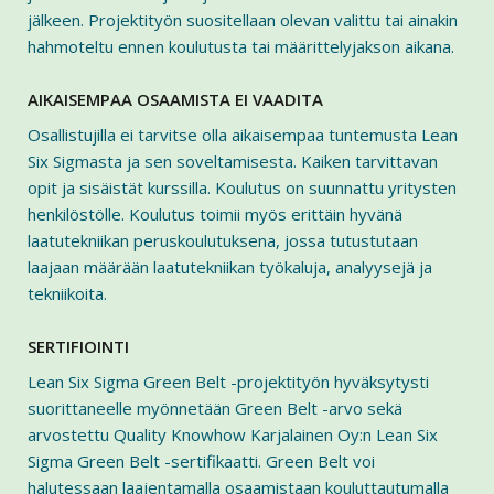
jälkeen. Projektityön suositellaan olevan valittu tai ainakin
hahmoteltu ennen koulutusta tai määrittelyjakson aikana.
AIKAISEMPAA OSAAMISTA EI VAADITA
Osallistujilla ei tarvitse olla aikaisempaa tuntemusta Lean
Six Sigmasta ja sen soveltamisesta. Kaiken tarvittavan
opit ja sisäistät kurssilla. Koulutus on suunnattu yritysten
henkilöstölle. Koulutus toimii myös erittäin hyvänä
laatutekniikan peruskoulutuksena, jossa tutustutaan
laajaan määrään laatutekniikan työkaluja, analyysejä ja
tekniikoita.
SERTIFIOINTI
Lean Six Sigma Green Belt -projektityön hyväksytysti
suorittaneelle myönnetään Green Belt -arvo sekä
arvostettu Quality Knowhow Karjalainen Oy:n Lean Six
Sigma Green Belt -sertifikaatti. Green Belt voi
halutessaan laajentamalla osaamistaan kouluttautumalla