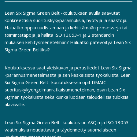
Lean Six Sigma Green Belt -koulutuksen avulla saavutat
konkreettisia suorituskykyparannuksia, hyötyjä ja säästöjä.
Haluatko oppia uudistamaan ja kehittämään prosesseja tai
toimintatapoja ja hallita ISO 13053-1 ja 2 standardin
mukaisen kehitysmenetelmän? Haluatko pätevöityä Lean Six
Sigma Green Beltiksi?
Koulutuksessa saat yleiskuvan ja perustiedot Lean Six Sigma
-parannusmenetelmästä ja sen keskeisistä työkaluista. Lean
Six Sigma Green Belt -koulutuksessa opit DMAIC-
suorituskykyongelmanratkaisumenetelmän, osan Lean Six
Sigman työkaluista sekä kuinka luodaan taloudellisia tuloksia
alaviivalle.
Lean Six Sigma Green Belt -koulutus on ASQ:n ja ISO 13053 -
vaatimuksia noudattava ja täydennetty suomalaiseen