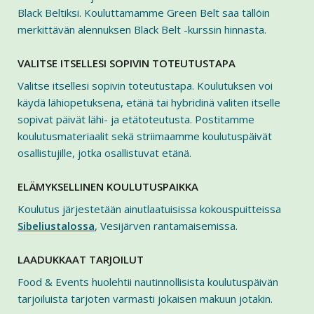
Black Beltiksi. Kouluttamamme Green Belt saa tällöin
merkittävän alennuksen Black Belt -kurssin hinnasta.
VALITSE ITSELLESI SOPIVIN TOTEUTUSTAPA
Valitse itsellesi sopivin toteutustapa. Koulutuksen voi
käydä lähiopetuksena, etänä tai hybridinä valiten itselle
sopivat päivät lähi- ja etätoteutusta. Postitamme
koulutusmateriaalit sekä striimaamme koulutuspäivät
osallistujille, jotka osallistuvat etänä.
ELÄMYKSELLINEN KOULUTUSPAIKKA
Koulutus järjestetään ainutlaatuisissa kokouspuitteissa
Sibeliustalossa
, Vesijärven rantamaisemissa.
LAADUKKAAT TARJOILUT
Food & Events huolehtii nautinnollisista koulutuspäivän
tarjoiluista tarjoten varmasti jokaisen makuun jotakin.