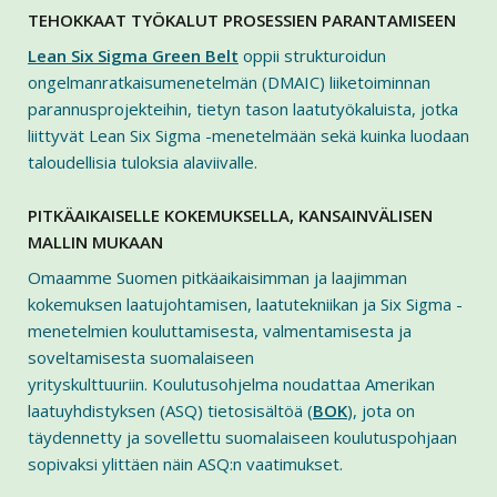
TEHOKKAAT TYÖKALUT PROSESSIEN PARANTAMISEEN
Lean Six Sigma Green Belt
oppii strukturoidun
ongelmanratkaisumenetelmän (DMAIC) liiketoiminnan
parannusprojekteihin, tietyn tason laatutyökaluista, jotka
liittyvät Lean Six Sigma -menetelmään sekä kuinka luodaan
taloudellisia tuloksia alaviivalle.
PITKÄAIKAISELLE KOKEMUKSELLA, KANSAINVÄLISEN
MALLIN MUKAAN
Omaamme Suomen pitkäaikaisimman ja laajimman
kokemuksen laatujohtamisen, laatutekniikan ja Six Sigma -
menetelmien kouluttamisesta, valmentamisesta ja
soveltamisesta suomalaiseen
yrityskulttuuriin. Koulutusohjelma noudattaa Amerikan
laatuyhdistyksen (ASQ) tietosisältöä (
BOK
), jota on
täydennetty ja sovellettu suomalaiseen koulutuspohjaan
sopivaksi ylittäen näin ASQ:n vaatimukset.