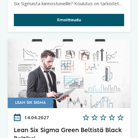
Six Sigmasta kiinnostuneille? Koulutus on tarkoitettu
henkilöille, jotka osallistuvat tai ovat osallisia Lean
Six Sigma -projekteissa. Kurssi tarjoaa yleiskuvan
Ilmoittaudu
metodiikasta, tiimityökaluja ongelmanratkaisuun
sekä pohjatietoja dataperusteiseen parantamiseen.
LEAN SIX SIGMA
14.04.2027
Lean Six Sigma Green Beltistä Black