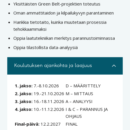
Yksittäisten Green Belt-projektien toteutus
Oman ammattitaidon ja kilpailukyvyn parantaminen
Hankkia tietotaito, kuinka muutetaan prosessia
tehokkaammaksi
Oppia laatutekniikan merkitys parannustoiminnassa
Oppia tilastollista data-analyysiä
Koulutuksen ajankohta ja laajuus
1. jakso:
7.-8.10.2026
D – MÄÄRITTELY
2. jakso:
19.-21.10.2026
M – MITTAUS
3. jakso:
16.-18.11.2026
A – ANALYYSI
4. jakso:
10.-11.12.2026
I & C – PARANNUS JA
OHJAUS
Final-päivä:
12.2.2027
FINAL