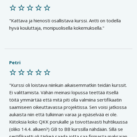
Kattava ja hienosti osallistava kurssi. Antti on todella
hyvä kouluttaja, monipuolisella kokemuksella.
Petri
Kurssi oli loistava niinkuin aikaisemmatkin teidän kurssit.
Ei valittamista. Vähän meinasi lopussa teettää itsellä
töitä ymmärtää että mitä piti olla valmiina sertifikaatin
saamiseen oikeuttavassa projektissa. Sen voisi jatkossa
aukaista niin että tulkinnan varaa ja epäselvää ei ole.
Kiitoksia koko QKK porukalle ja toivottavasti huhtikuussa
(oliko 14.4. alkaen?) GB to BB kurssilla nähdään. Sillä se
sertifikaatti oli tärkeä saada jotta saa firmasta maksajan