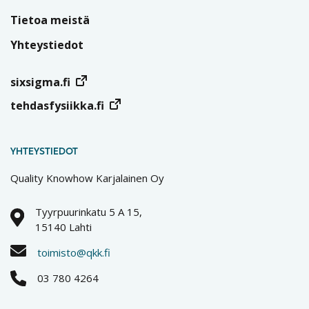
Tietoa meistä
Yhteystiedot
sixsigma.fi
tehdasfysiikka.fi
YHTEYSTIEDOT
Quality Knowhow Karjalainen Oy
Tyyrpuurinkatu 5 A 15,
15140 Lahti
toimisto@qkk.fi
03 780 4264