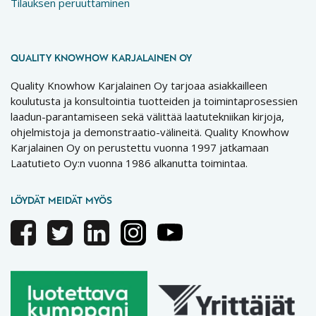
Tilauksen peruuttaminen
QUALITY KNOWHOW KARJALAINEN OY
Quality Knowhow Karjalainen Oy tarjoaa asiakkailleen
koulutusta ja konsultointia tuotteiden ja toimintaprosessien
laadun-parantamiseen sekä välittää laatutekniikan kirjoja,
ohjelmistoja ja demonstraatio-välineitä. Quality Knowhow
Karjalainen Oy on perustettu vuonna 1997 jatkamaan
Laatutieto Oy:n vuonna 1986 alkanutta toimintaa.
LÖYDÄT MEIDÄT MYÖS
Facebook
Twitter
Linkedin
Instagram
Youtube