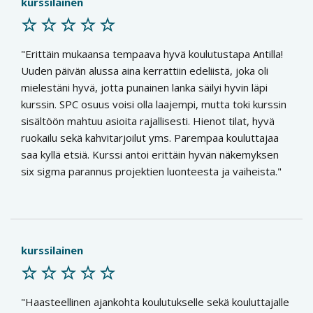
kurssilainen
Erittäin mukaansa tempaava hyvä koulutustapa Antilla!
Uuden päivän alussa aina kerrattiin edeliistä, joka oli
mielestäni hyvä, jotta punainen lanka säilyi hyvin läpi
kurssin. SPC osuus voisi olla laajempi, mutta toki kurssin
sisältöön mahtuu asioita rajallisesti. Hienot tilat, hyvä
ruokailu sekä kahvitarjoilut yms. Parempaa kouluttajaa
saa kyllä etsiä. Kurssi antoi erittäin hyvän näkemyksen
six sigma parannus projektien luonteesta ja vaiheista.
kurssilainen
Haasteellinen ajankohta koulutukselle sekä kouluttajalle