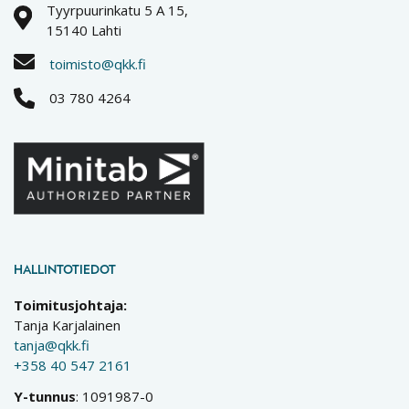
Tyyrpuurinkatu 5 A 15,
15140 Lahti
toimisto@qkk.fi
03 780 4264
HALLINTOTIEDOT
Toimitusjohtaja:
Tanja Karjalainen
tanja@qkk.fi
+358 40 547 2161
Y-tunnus
: 1091987-0