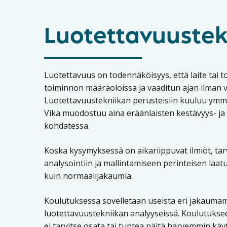
Luotettavuustek
Luotettavuus on todennäköisyys, että laite tai t
toiminnon määräoloissa ja vaaditun ajan ilman v
Luotettavuustekniikan perusteisiin kuuluu ymmä
Vika muodostuu aina eräänlaisten kestävyys- ja
kohdatessa.
Koska kysymyksessä on aikariippuvat ilmiöt, tar
analysointiin ja mallintamiseen perinteisen laat
kuin normaalijakaumia.
Koulutuksessa sovelletaan useista eri jakaumam
luotettavuustekniikan analyyseissä. Koulutuksee
ei tarvitse osata tai tuntea näitä harvemmin käy