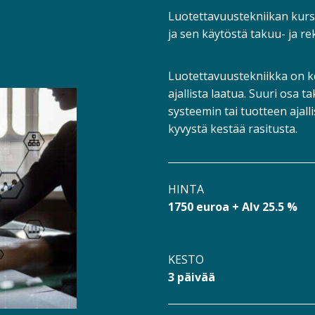
Luotettavuustekniikan kurs
ja sen käytöstä takuu- ja r
Luotettavuustekniikka on ke
ajallista laatua. Suuri osa 
systeemin tai tuotteen ajall
kyvystä kestää rasitusta.
HINTA
1750 euroa + Alv 25.5 %
KESTO
3 päivää