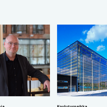
aja
Koulutuspaikka