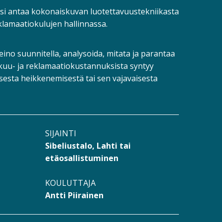
si antaa kokonaiskuvan luotettavuustekniikasta
eklamaatiokulujen hallinnassa.
ino suunnitella, analysoida, mitata ja parantaa
takuu- ja reklamaatiokustannuksista syntyy
isesta heikkenemisestä tai sen vajavaisesta
SIJAINTI
Sibeliustalo, Lahti tai
etäosallistuminen
KOULUTTAJA
Antti Piirainen