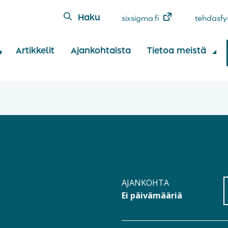
Haku
sixsigma.fi
tehdasfys
Artikkelit
Ajankohtaista
Tietoa meistä
AJANKOHTA
Ei päivämääriä