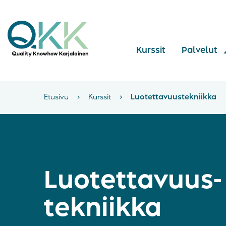
Kurssit
Palvelut
Etusivu
›
Kurssit
›
Luotettavuus­tekniikka
Luotettavuus­
tekniikka