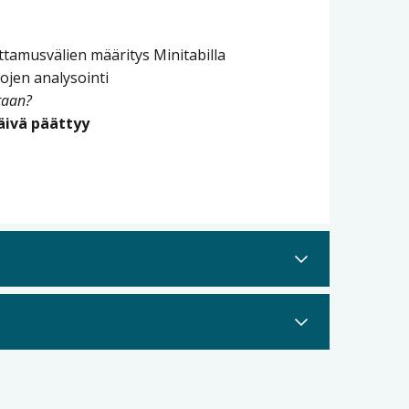
ttamusvälien määritys Minitabilla
ojen analysointi
taan?
äivä päättyy