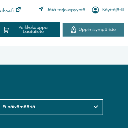
Jätä tarjouspyyntö
Käyttäjätili
iikka.fi
Verkkokauppa
Oppimisympäristö
Laatutieto
Ei päivämääriä