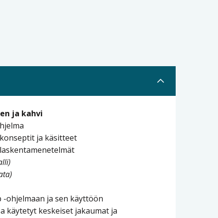
en ja kahvi
ohjelma
onseptit ja käsitteet
laskentamenetelmät
lli)
ata)
 -ohjelmaan ja sen käyttöön
 käytetyt keskeiset jakaumat ja