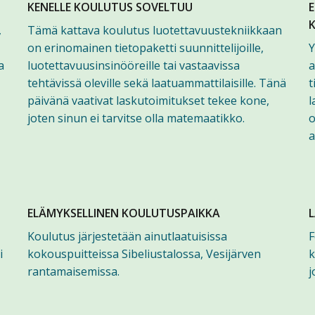
KENELLE KOULUTUS SOVELTUU
E
,
Tämä kattava koulutus luotettavuustekniikkaan
on erinomainen tietopaketti suunnittelijoille,
Y
a
luotettavuusinsinööreille tai vastaavissa
a
tehtävissä oleville sekä laatuammattilaisille. Tänä
t
päivänä vaativat laskutoimitukset tekee kone,
l
joten sinun ei tarvitse olla matemaatikko.
o
a
ELÄMYKSELLINEN KOULUTUSPAIKKA
Koulutus järjestetään ainutlaatuisissa
F
i
kokouspuitteissa Sibeliustalossa, Vesijärven
k
rantamaisemissa.
j