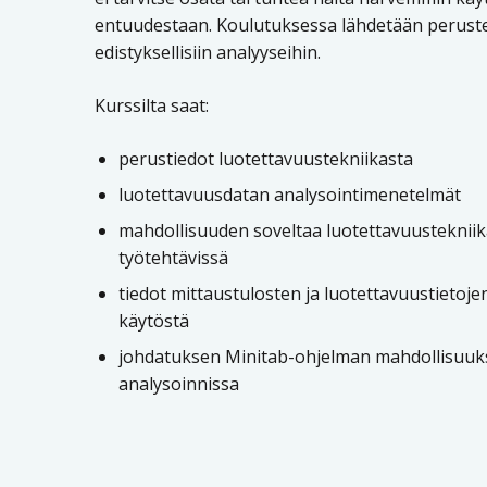
entuudestaan. Koulutuksessa lähdetään perustei
edistyksellisiin analyyseihin.
Kurssilta saat:
perustiedot luotettavuustekniikasta
luotettavuusdatan analysointimenetelmät
mahdollisuuden soveltaa luotettavuustekniik
työtehtävissä
tiedot mittaustulosten ja luotettavuustietoje
käytöstä
johdatuksen Minitab-ohjelman mahdollisuuks
analysoinnissa