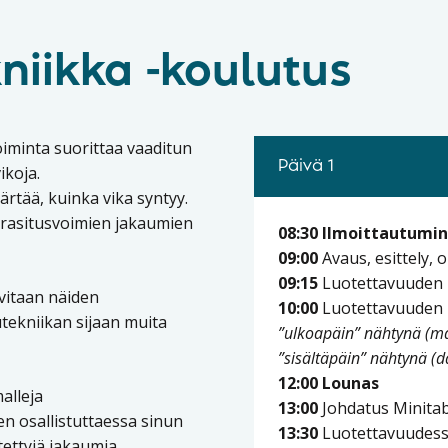
niikka -koulutus
oiminta suorittaa vaaditun
Päivä 1
ikoja.
rtää, kuinka vika syntyy.
 rasitusvoimien jakaumien
08:30 Ilmoittautumin
09:00
Avaus, esittely, 
09:15
Luotettavuuden k
vitaan näiden
10:00
Luotettavuuden 
utekniikan sijaan muita
”ulkoapäin” nähtynä (ma
”sisältäpäin” nähtynä (d
12:00 Lounas
alleja
13:00
Johdatus Minitab
n osallistuttaessa sinun
13:30
Luotettavuudessa
tettyjä jakaumia