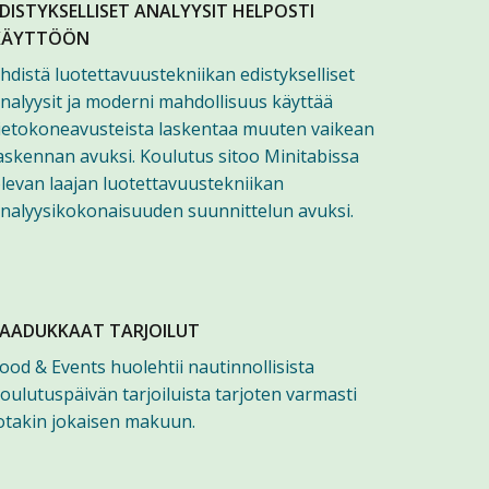
DISTYKSELLISET ANALYYSIT HELPOSTI
KÄYTTÖÖN
hdistä luotettavuustekniikan edistykselliset
nalyysit ja moderni mahdollisuus käyttää
ietokoneavusteista laskentaa muuten vaikean
askennan avuksi. Koulutus sitoo Minitabissa
levan laajan luotettavuustekniikan
nalyysikokonaisuuden suunnittelun avuksi.
LAADUKKAAT TARJOILUT
ood & Events huolehtii nautinnollisista
oulutuspäivän tarjoiluista tarjoten varmasti
otakin jokaisen makuun.