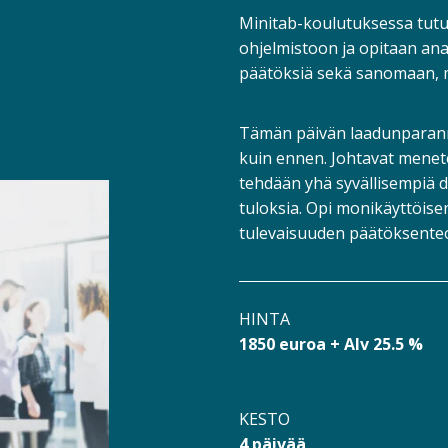
Minitab-koulutuksessa tutu
ohjelmistoon ja opitaan an
päätöksiä sekä sanomaan, m
Tämän päivän laadunparann
kuin ennen. Johtavat menete
tehdään yhä syvällisempiä d
tuloksia. Opi monikäyttöise
tulevaisuuden päätöksente
HINTA
1850 euroa + Alv 25.5 %
KESTO
4 päivää