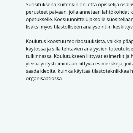
Suosituksena kuitenkin on, että opiskelija osal
perusteet päivään, jolla annetaan lähtökohdat 
opetukselle. Koesuunnittelujaksolle suositella
lisäksi myös tilastolliseen analysointiin keskitty
Koulutus koostuu teoriaosuuksista, vaikka pää
käytössä ja sillä tehtävien analyysien toteutuks
tulkinnassa. Koulutukseen liittyvät esimerkit ja 
yleisiä yritystoimintaan liittyviä esimerkkejä, joi
saada ideoita, kuinka käyttää tilastotekniikkaa
organisaatiossa.