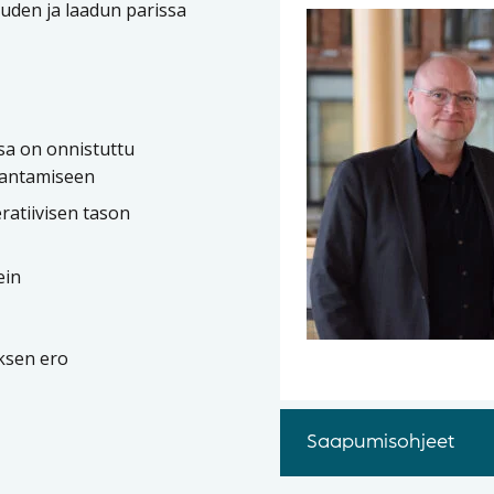
uden ja laadun parissa
a on onnistuttu
rantamiseen
eratiivisen tason
ein
ksen ero
Saapumisohjeet