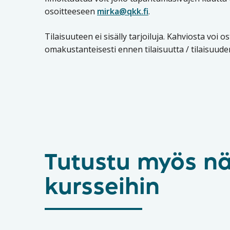
osoitteeseen
mirka@qkk.fi
.
Tilaisuuteen ei sisälly tarjoiluja. Kahviosta voi 
omakustanteisesti ennen tilaisuutta / tilaisuuden
Tutustu myös nä
kursseihin