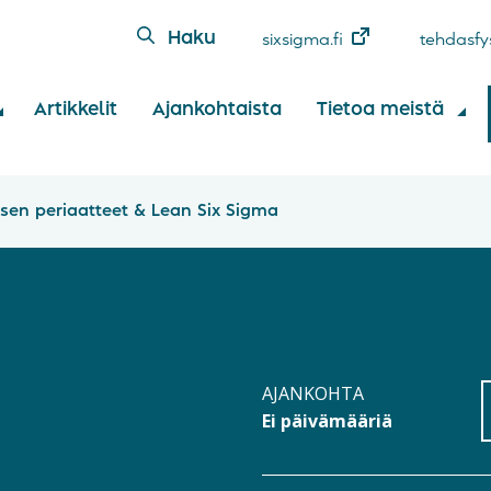
Haku
sixsigma.fi
tehdasfys
Artikkelit
Ajankohtaista
Tietoa meistä
isen periaatteet & Lean Six Sigma
AJANKOHTA
Ei päivämääriä