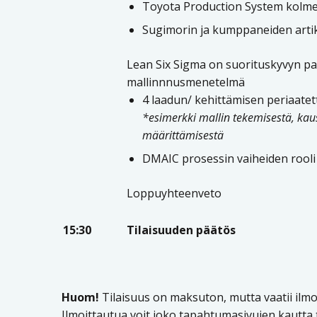
Toyota Production System kolme
Sugimorin ja kumppaneiden artik
Lean Six Sigma on suorituskyvyn 
mallinnnusmenetelmä
4 laadun/ kehittämisen periaatet
*esimerkki mallin tekemisestä, ka
määrittämisestä
DMAIC prosessin vaiheiden rooli j
Loppuyhteenveto
15:30
Tilaisuuden päätös
Huom!
Tilaisuus on maksuton, mutta vaatii ilmo
Ilmoittautua voit joko tapahtumasivujen kautta 