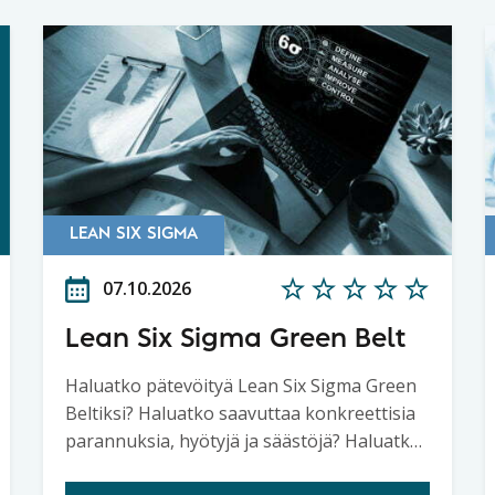
LEAN SIX SIGMA
07.10.2026
Lean Six Sigma Green Belt
Haluatko pätevöityä Lean Six Sigma Green
Beltiksi? Haluatko saavuttaa konkreettisia
parannuksia, hyötyjä ja säästöjä? Haluatko
oppia uudistamaan ja kehittämään