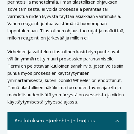
perinteisillä menetelmillä. Ilman tilastollisen ohjauksen
soveltamisesta, ei voida prosesseja parantaa tai
varmistua niiden kyvystä täyttää asiakkaan vaatimuksia.
Väärin reagointi johtaa väistämättä huonompaan
lopputulemaan. Tilastollinen ohjaus tuo rajat ja määrittää,
milloin reagointi on järkevää ja milloin ei!
Virheiden ja vaihtelun tilastollinen käsittelyn puute ovat
vähän ymmärretty muuri prosessien parantamiselle.
Termi on pelottavan kuuloinen sanahirviö, joten voitaisiin
puhua myös prosessien käyttäytymisen
ymmärtämisestä, kuten Donald Wheeler on ehdottanut.
Tämä tilastollinen näkökulma tuo uuden tavan ajatella ja
mahdollisuuden lisätä ymmärrystä prosesseista ja niiden
käyttäytymisestä lyhyessä ajassa.
Koulutuksen ajankohta ja laajuus