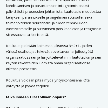
kohdistamisen ja parantamisen integroinnin osaksi
päivittäistä prosessien johtamista. Laatutaulu muodostaa
kehyksen parannukselle ja ongelmanratkaisulle, sekä
toimenpiteiden seurannalle ja niiden tehokkuuden
varmistamiselle ja siirtymisen pois kaaoksen ja reagoinnin
stressaavasta kierteestä.
Koulutus pidetään kolmessa jaksossa 3+2+1, joiden
välissä osallistujat tekevät soveltavaa harjoitustyötä
organisaatiossaan ja harjoittelevat mm. laatutaulun ja sen
käytön rakenteiden luomista oman organisaationsa
oikeaan prosessiin.
Koulutus voidaan pitää myös yrityskohtaisena. Ota
yhteyttä ja pyydä tarjous!
Mikä ihmeen tilastollinen ohjaus?