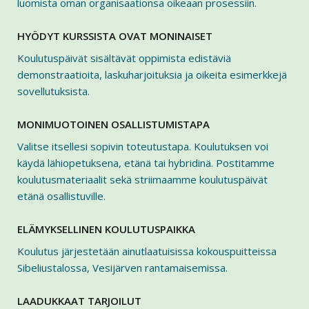
luomista oman organisaationsa oikeaan prosessiin.
HYÖDYT KURSSISTA OVAT MONINAISET
Koulutuspäivät sisältävät oppimista edistäviä
demonstraatioita, laskuharjoituksia ja oikeita esimerkkejä
sovellutuksista.
MONIMUOTOINEN OSALLISTUMISTAPA
Valitse itsellesi sopivin toteutustapa. Koulutuksen voi
käydä lähiopetuksena, etänä tai hybridinä. Postitamme
koulutusmateriaalit sekä striimaamme koulutuspäivät
etänä osallistuville.
ELÄMYKSELLINEN KOULUTUSPAIKKA
Koulutus järjestetään ainutlaatuisissa kokouspuitteissa
Sibeliustalossa, Vesijärven rantamaisemissa.
LAADUKKAAT TARJOILUT