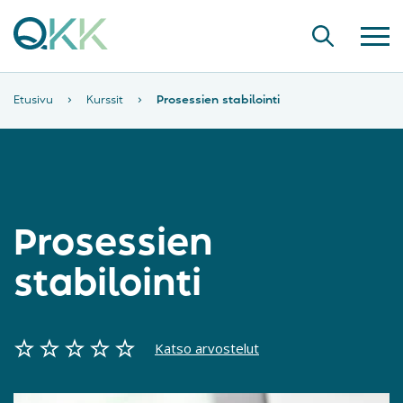
Etusivu
›
Kurssit
›
Prosessien stabilointi
Prosessien
stabilointi
Katso arvostelut