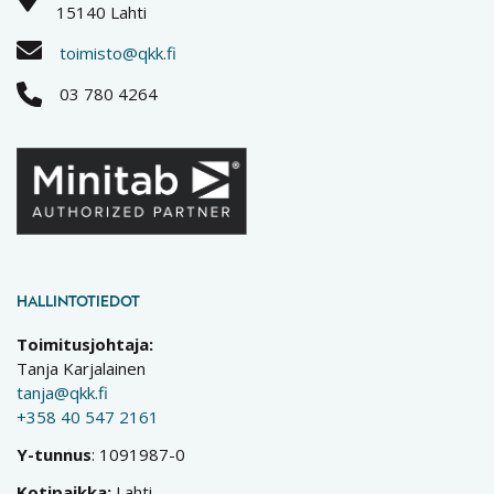
15140 Lahti
toimisto@qkk.fi
03 780 4264
HALLINTOTIEDOT
Toimitusjohtaja:
Tanja Karjalainen
tanja@qkk.fi
+358 40 547 2161
Y-tunnus
: 1091987-0
Kotipaikka:
Lahti