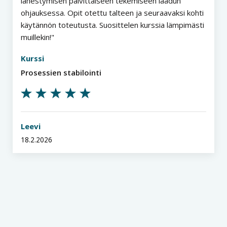
lähestymisen päivittäiseen tekemiseen laadun
ohjauksessa. Opit otettu talteen ja seuraavaksi kohti
käytännön toteutusta. Suosittelen kurssia lämpimästi
muillekin!
Kurssi
Prosessien stabilointi
Leevi
18.2.2026