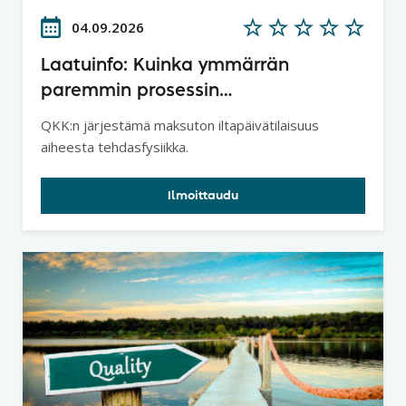
04.09.2026
Laatuinfo: Kuinka ymmärrän
paremmin prosessin
tuottavuuspotentiaalin ja
QKK:n järjestämä maksuton iltapäivätilaisuus
lainalaisuudet - Tehdasfysiikka
aiheesta tehdasfysiikka.
Ilmoittaudu