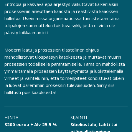
Entropia ja kasvava epäjärjestys vaikuttavat kaikenlaisiin
prosesseihin aiheuttaen kaaosta ja reaktiivista kaaoksen
hallintaa. Useimmissa organisaatioissa tunnistetaan tämä
tulipalojen sammuttelun toistuva sykli, josta ei vielä ole
päästy loikkaaman irti.
Moderni laatu ja prosessien tilastollinen ohjaus
mahdollistavat ulospääsyn kaaoksesta ja murtavat muurin
prosessien todelliselle parantamiselle. Tämä on mahdollista
ymmärtämällä prosessien käyttäytymistä ja luokittelemalla
virheet ja vaihtelu niin, että toimenpiteet kohdistuvat oikein
ja luovat paremman prosessin tulevaisuuden. Siirry siis
hallitusti pois kaaoksesta!
HINTA
SIJAINTI
3200 euroa + Alv 25.5 %
Sibeliustalo, Lahti tai
etäosallistuminen