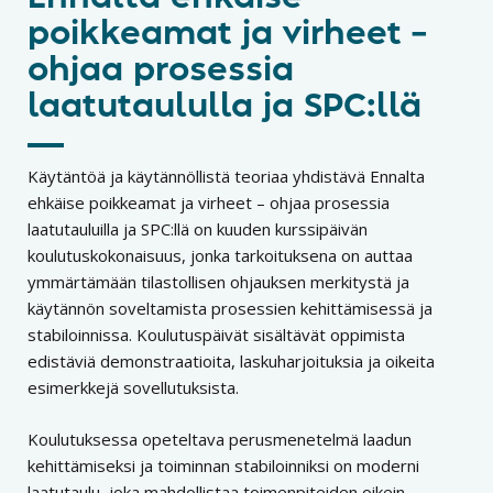
poikkeamat ja virheet –
ohjaa prosessia
laatutaululla ja SPC:llä
Käytäntöä ja käytännöllistä teoriaa yhdistävä Ennalta
ehkäise poikkeamat ja virheet – ohjaa prosessia
laatutauluilla ja SPC:llä on kuuden kurssipäivän
koulutuskokonaisuus, jonka tarkoituksena on auttaa
ymmärtämään tilastollisen ohjauksen merkitystä ja
käytännön soveltamista prosessien kehittämisessä ja
stabiloinnissa. Koulutuspäivät sisältävät oppimista
edistäviä demonstraatioita, laskuharjoituksia ja oikeita
esimerkkejä sovellutuksista.
Koulutuksessa opeteltava perusmenetelmä laadun
kehittämiseksi ja toiminnan stabiloinniksi on moderni
laatutaulu, joka mahdollistaa toimenpiteiden oikein