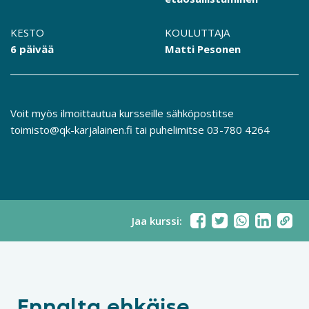
KESTO
KOULUTTAJA
6 päivää
Matti Pesonen
Voit myös ilmoittautua kursseille sähköpostitse
toimisto@qk-karjalainen.fi
tai puhelimitse
03-780 4264
Jaa kurssi:
Ennalta ehkäise