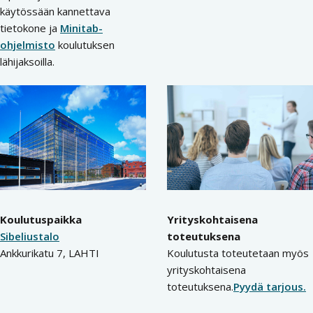
käytössään kannettava
tietokone ja
Minitab-
ohjelmisto
koulutuksen
lähijaksoilla.
Koulutuspaikka
Yrityskohtaisena
Sibeliustalo
toteutuksena
Ankkurikatu 7, LAHTI
Koulutusta toteutetaan myös
yrityskohtaisena
toteutuksena.
Pyydä tarjous.