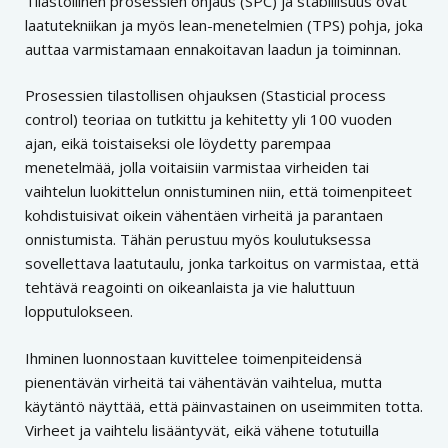
Tilastollinen prosessien ohjaus (SPC) ja stabiilisuus ovat
laatutekniikan ja myös lean-menetelmien (TPS) pohja, joka
auttaa varmistamaan ennakoitavan laadun ja toiminnan.
Prosessien tilastollisen ohjauksen (Stasticial process
control) teoriaa on tutkittu ja kehitetty yli 100 vuoden
ajan, eikä toistaiseksi ole löydetty parempaa
menetelmää, jolla voitaisiin varmistaa virheiden tai
vaihtelun luokittelun onnistuminen niin, että toimenpiteet
kohdistuisivat oikein vähentäen virheitä ja parantaen
onnistumista. Tähän perustuu myös koulutuksessa
sovellettava laatutaulu, jonka tarkoitus on varmistaa, että
tehtävä reagointi on oikeanlaista ja vie haluttuun
lopputulokseen.
Ihminen luonnostaan kuvittelee toimenpiteidensä
pienentävän virheitä tai vähentävän vaihtelua, mutta
käytäntö näyttää, että päinvastainen on useimmiten totta.
Virheet ja vaihtelu lisääntyvät, eikä vähene totutuilla