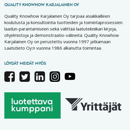
QUALITY KNOWHOW KARJALAINEN OY
Quality Knowhow Karjalainen Oy tarjoaa asiakkailleen
koulutusta ja konsultointia tuotteiden ja toimintaprosessien
laadun-parantamiseen sekä välittää laatutekniikan kirjoja,
ohjelmistoja ja demonstraatio-välineitä. Quality Knowhow
Karjalainen Oy on perustettu vuonna 1997 jatkamaan
Laatutieto Oy:n vuonna 1986 alkanutta toimintaa.
LÖYDÄT MEIDÄT MYÖS
Facebook
Twitter
Linkedin
Instagram
Youtube