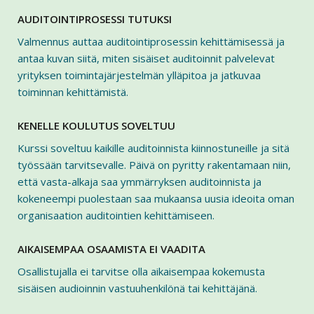
AUDITOINTIPROSESSI TUTUKSI
Valmennus auttaa auditointiprosessin kehittämisessä ja
antaa kuvan siitä, miten sisäiset auditoinnit palvelevat
yrityksen toimintajärjestelmän ylläpitoa ja jatkuvaa
toiminnan kehittämistä.
KENELLE KOULUTUS SOVELTUU
Kurssi soveltuu kaikille auditoinnista kiinnostuneille ja sitä
työssään tarvitsevalle. Päivä on pyritty rakentamaan niin,
että vasta-alkaja saa ymmärryksen auditoinnista ja
kokeneempi puolestaan saa mukaansa uusia ideoita oman
organisaation auditointien kehittämiseen.
AIKAISEMPAA OSAAMISTA EI VAADITA
Osallistujalla ei tarvitse olla aikaisempaa kokemusta
sisäisen audioinnin vastuuhenkilönä tai kehittäjänä.