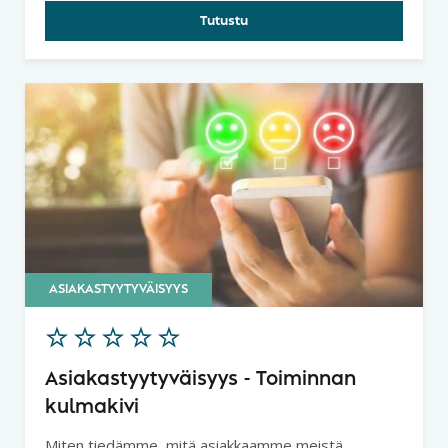
organisaation kehittämiseen.
Tutustu
ASIAKASTYYTYVÄISYYS
Asiakastyytyväisyys - Toiminnan
kulmakivi
Miten tiedämme, mitä asiakkaamme meistä