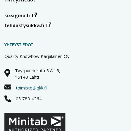
sixsigma.fi
tehdasfysiikka.fi
YHTEYSTIEDOT
Quality Knowhow Karjalainen Oy
Tyyrpuurinkatu 5 A 15,
15140 Lahti
toimisto@qkk.fi
03 780 4264