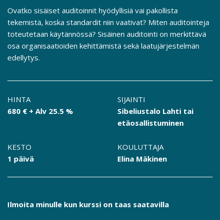
Ovatko sisäiset auditoinnit hyödyllisiä vai pakollista
tekemistä, koska standardit niin vaativat? Miten auditointeja
toteutetaan käytännössä? Sisäinen auditointi on merkittävä
osa organisaatioiden kehittämistä sekä laatujärjestelmän
edellytys.
HINTA
SIJAINTI
680 € + Alv 25.5 %
Sibeliustalo Lahti tai
etäosallistuminen
KESTO
KOULUTTAJA
1 päivä
Elina Mäkinen
Ilmoita minulle kun kurssi on taas saatavilla