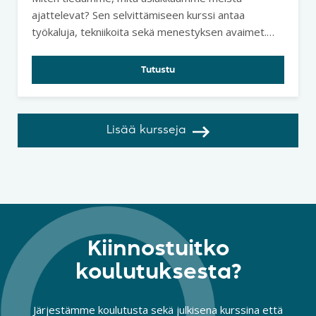
ajattelevat? Sen selvittämiseen kurssi antaa
työkaluja, tekniikoita sekä menestyksen avaimet.
Tule hakemaan oma työkalupakkisi asiakasasioiden
hallitsemiseksi ja organisaatiosi menestymiseksi.
Tutustu
Lisää kursseja
Kiinnostuitko
koulutuksesta?
Järjestämme koulutusta sekä julkisena kurssina että