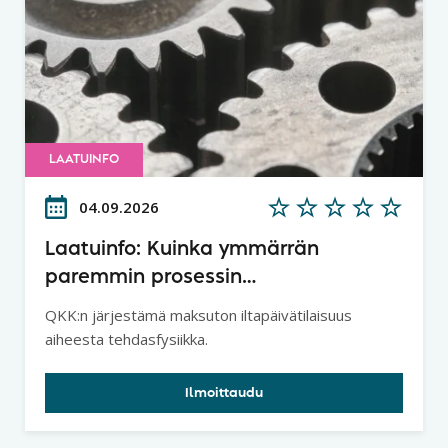
LAATUINFO
04.09.2026
Laatuinfo: Kuinka ymmärrän
paremmin prosessin
tuottavuuspotentiaalin ja
QKK:n järjestämä maksuton iltapäivätilaisuus
lainalaisuudet - Tehdasfysiikka
aiheesta tehdasfysiikka.
Ilmoittaudu