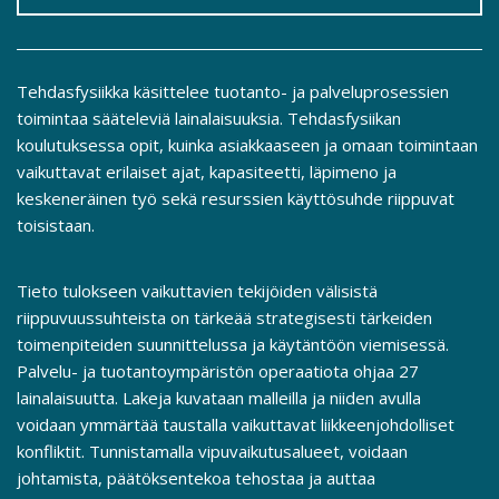
Tehdasfysiikka käsittelee tuotanto- ja palveluprosessien
toimintaa sääteleviä lainalaisuuksia. Tehdasfysiikan
koulutuksessa opit, kuinka asiakkaaseen ja omaan toimintaan
vaikuttavat erilaiset ajat, kapasiteetti, läpimeno ja
keskeneräinen työ sekä resurssien käyttösuhde riippuvat
toisistaan.
Tieto tulokseen vaikuttavien tekijöiden välisistä
riippuvuussuhteista on tärkeää strategisesti tärkeiden
toimenpiteiden suunnittelussa ja käytäntöön viemisessä.
Palvelu- ja tuotantoympäristön operaatiota ohjaa 27
lainalaisuutta. Lakeja kuvataan malleilla ja niiden avulla
voidaan ymmärtää taustalla vaikuttavat liikkeenjohdolliset
konfliktit. Tunnistamalla vipuvaikutusalueet, voidaan
johtamista, päätöksentekoa tehostaa ja auttaa