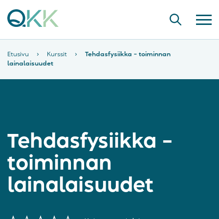
Etusivu
›
Kurssit
›
Tehdasfysiikka – toiminnan
lainalaisuudet
Tehdasfysiikka –
toiminnan
lainalaisuudet