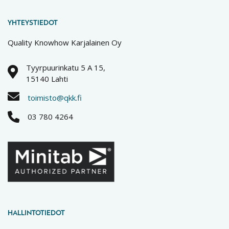
YHTEYSTIEDOT
Quality Knowhow Karjalainen Oy
Tyyrpuurinkatu 5 A 15,
15140 Lahti
toimisto@qkk.fi
03 780 4264
HALLINTOTIEDOT