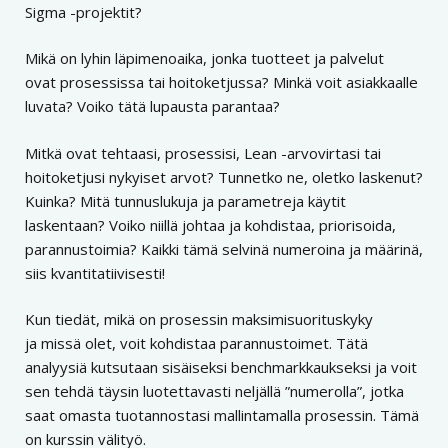
Sigma -projektit?
Mikä on lyhin läpimenoaika, jonka tuotteet ja palvelut
ovat prosessissa tai hoitoketjussa? Minkä voit asiakkaalle
luvata? Voiko tätä lupausta parantaa?
Mitkä ovat tehtaasi, prosessisi, Lean -arvovirtasi tai
hoitoketjusi nykyiset arvot? Tunnetko ne, oletko laskenut?
Kuinka? Mitä tunnuslukuja ja parametreja käytit
laskentaan? Voiko niillä johtaa ja kohdistaa, priorisoida,
parannustoimia? Kaikki tämä selvinä numeroina ja määrinä,
siis kvantitatiivisesti!
Kun tiedät, mikä on prosessin maksimisuorituskyky
ja missä olet, voit kohdistaa parannustoimet. Tätä
analyysiä kutsutaan sisäiseksi benchmarkkaukseksi ja voit
sen tehdä täysin luotettavasti neljällä ”numerolla”, jotka
saat omasta tuotannostasi mallintamalla prosessin. Tämä
on kurssin välityö.