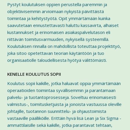
Pystyt koulutuksen oppien perustella paremmin ja
objektiivisemmin arvioimaan nykyistä päivittäistä
toimintaa ja kehitystyötä. Opit ymmärtämään kuinka
saavutetaan ennustettavasti haluttu kassavirta, alhaiset
kustannukset ja erinomaisen asiakaspalvelutason eli
riittävän toimitusvarmuuden, nykyisellä systeemillä.
Koulutuksen rinnalla on mahdollista toteuttaa projektityö,
joka sitoo opetettavan teorian käytäntöön ja tuo
organisaatiolle taloudellisesta hyötyä välittömästi.
KENELLE KOULUTUS SOPII
Koulutus sopii kaikille, jotka haluavat oppia ymmärtämään
operaatioiden toimintaa syvällisemmin ja parantamaan
palvelu- ja tuotantoprosesseja. Soveltuu erinomaisesti
valmistus-, toimitusketjuista ja jonoista vastuussa oleville
johtajille, tuotannon suunnittelu- ja ohjaustoimista
vastaaville päälliköille. Erittäin hyvä lisä Lean ja Six Sigma -
ammattilaisille sekä kaikille, jotka parantavat tehtaan,