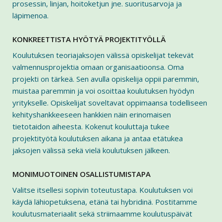
prosessin, linjan, hoitoketjun jne. suoritusarvoja ja
läpimenoa.
KONKREETTISTA HYÖTYÄ PROJEKTITYÖLLÄ
Koulutuksen teoriajaksojen välissä opiskelijat tekevät
valmennusprojektia omaan organisaatioonsa. Oma
projekti on tärkeä. Sen avulla opiskelija oppii paremmin,
muistaa paremmin ja voi osoittaa koulutuksen hyödyn
yritykselle. Opiskelijat soveltavat oppimaansa todelliseen
kehityshankkeeseen hankkien näin erinomaisen
tietotaidon aiheesta. Kokenut kouluttaja tukee
projektityötä koulutuksen aikana ja antaa etätukea
jaksojen välissä sekä vielä koulutuksen jälkeen.
MONIMUOTOINEN OSALLISTUMISTAPA
Valitse itsellesi sopivin toteutustapa. Koulutuksen voi
käydä lähiopetuksena, etänä tai hybridinä. Postitamme
koulutusmateriaalit sekä striimaamme koulutuspäivät