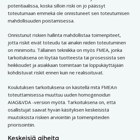
potentiaalissa, koska silloin riski on jo päässyt
toteutumaan emmekä ole onnistuneet sen toteutumisen
mahdollisuuden poistamisessa.
Onnistunut riskien hallinta mahdollistaa toimenpiteet,
jotta riskit eivät toteudu tai ainakin niiden toteutuminen
on minimoitu. Tällainen tekniikka on myös FMEA, jonka
tarkoituksena on löytää tuotteesta tai prosessista sen
heikkoudet ja asiakkaan toimintaan tai loppukäyttäjään
kohdistuvat riskit ennen kuin ne realisoituvat.
Koulutuksen tarkoituksena on käsitellä mitä FMEA:n
toteuttamisessa muuttuu uuden homogenoidun
AIAG&VDA -version myötä. Tarkoituksena on, että
osallistujat saavat hyvän käsityksen keskeisistä
muutoksista riskien arviointiin ja toimenpiteiden
priorisointiin.
Keskeisiä aiheita