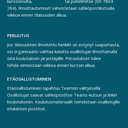
kurssisivulta,
sähköpostitse
tai puhelimitse (03-7804
264). Ilmoittautumiset vahvistetaan sähköpostikutsulla
viikkoa ennen tilaisuuden alkua.
PERUUTUS
Jos tilaisuuteen ilmoitettu henkilö on estynyt saapumasta,
voi organisaatio vaihtaa kuluitta osallistujan ilmoittamalla
siitä koulutuksen järjestäjälle. Peruutukset tulee
tehdä viimeistään viikkoa ennen kurssin alkua.
ETÄOSALLISTUMINEN
Etäosallistuminen tapahtuu Teamsin välityksellä.
Osallistujat saavat sähköpostitse Teams-kutsun ja linkin
koulutukseen. Koulutusmateriaalit toimitetaan osallistujille
etukäteen postitse.