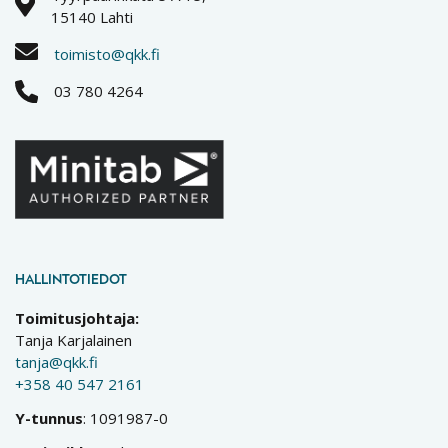
15140 Lahti
toimisto@qkk.fi
03 780 4264
HALLINTOTIEDOT
Toimitusjohtaja:
Tanja Karjalainen
tanja@qkk.fi
+358 40 547 2161
Y-tunnus
: 1091987-0