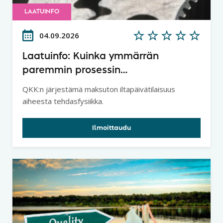
LAATUINFO
04.09.2026
Laatuinfo: Kuinka ymmärrän
paremmin prosessin
tuottavuuspotentiaalin ja
QKK:n järjestämä maksuton iltapäivätilaisuus
lainalaisuudet - Tehdasfysiikka
aiheesta tehdasfysiikka.
Ilmoittaudu