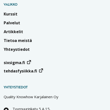
VALIKKO
Kurssit
Palvelut
Artikkelit
Tietoa meistä
Yhteystiedot
sixsigma.fi
tehdasfysiikka.fi
YHTEYSTIEDOT
Quality Knowhow Karjalainen Oy
Tyyrpuurinkatu 5 A 15,