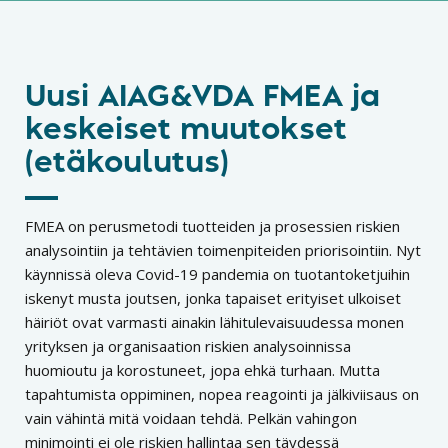
Uusi AIAG&VDA FMEA ja
keskeiset muutokset
(etäkoulutus)
FMEA on perusmetodi tuotteiden ja prosessien riskien
analysointiin ja tehtävien toimenpiteiden priorisointiin. Nyt
käynnissä oleva Covid-19 pandemia on tuotantoketjuihin
iskenyt musta joutsen, jonka tapaiset erityiset ulkoiset
häiriöt ovat varmasti ainakin lähitulevaisuudessa monen
yrityksen ja organisaation riskien analysoinnissa
huomioutu ja korostuneet, jopa ehkä turhaan. Mutta
tapahtumista oppiminen, nopea reagointi ja jälkiviisaus on
vain vähintä mitä voidaan tehdä. Pelkän vahingon
minimointi ei ole riskien hallintaa sen täydessä