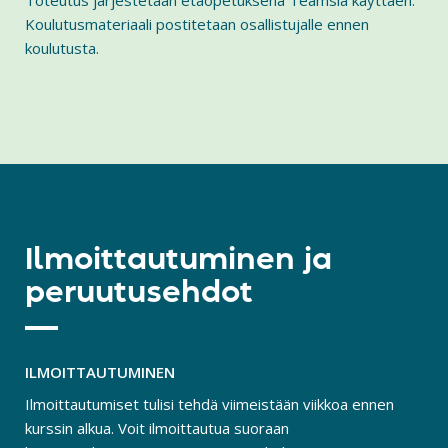
Toteutus järjestetään etäopetuksena Teamsia käyttäen.
Koulutusmateriaali postitetaan osallistujalle ennen
koulutusta.
Ilmoittautuminen ja
peruutusehdot
ILMOITTAUTUMINEN
Ilmoittautumiset tulisi tehdä viimeistään viikkoa ennen
kurssin alkua. Voit ilmoittautua suoraan