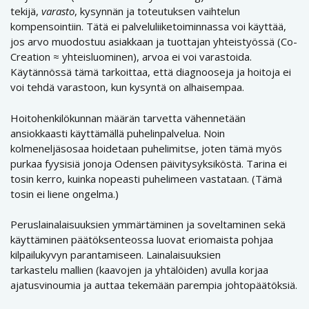
tekijä,
varasto
, kysynnän ja toteutuksen vaihtelun
kompensointiin. Tätä ei palveluliiketoiminnassa voi käyttää,
jos arvo muodostuu asiakkaan ja tuottajan yhteistyössä (Co-
Creation ≈ yhteisluominen), arvoa ei voi varastoida.
Käytännössä tämä tarkoittaa, että diagnooseja ja hoitoja ei
voi tehdä varastoon, kun kysyntä on alhaisempaa.
Hoitohenkilökunnan määrän tarvetta vähennetään
ansiokkaasti käyttämällä puhelinpalvelua. Noin
kolmeneljäsosaa hoidetaan puhelimitse, joten tämä myös
purkaa fyysisiä jonoja Odensen päivitysyksiköstä. Tarina ei
tosin kerro, kuinka nopeasti puhelimeen vastataan. (Tämä
tosin ei liene ongelma.)
Peruslainalaisuuksien ymmärtäminen ja soveltaminen sekä
käyttäminen päätöksenteossa luovat eriomaista pohjaa
kilpailukyvyn parantamiseen. Lainalaisuuksien
tarkastelu mallien (kaavojen ja yhtälöiden) avulla korjaa
ajatusvinoumia ja auttaa tekemään parempia johtopäätöksiä.