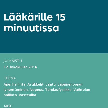
Lääkärille 15
minuutissa
JULKAISTU
12. lokakuuta 2016
TEEMA
Ajan hallinta
Artikkelit
Laatu
Läpimenoajan
lyhentäminen
Nopeus
Tehdasfysiikka
Vaihtelun
hallinta
Vasteaika
AIHE