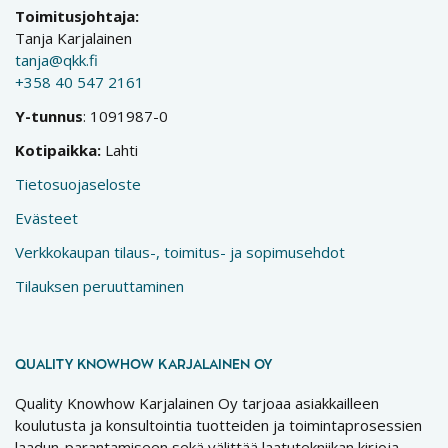
Toimitusjohtaja:
Tanja Karjalainen
tanja@qkk.fi
+358 40 547 2161
Y-tunnus
: 1091987-0
Kotipaikka:
Lahti
Tietosuojaseloste
Evästeet
Verkkokaupan tilaus-, toimitus- ja sopimusehdot
Tilauksen peruuttaminen
QUALITY KNOWHOW KARJALAINEN OY
Quality Knowhow Karjalainen Oy tarjoaa asiakkailleen
koulutusta ja konsultointia tuotteiden ja toimintaprosessien
laadun-parantamiseen sekä välittää laatutekniikan kirjoja,