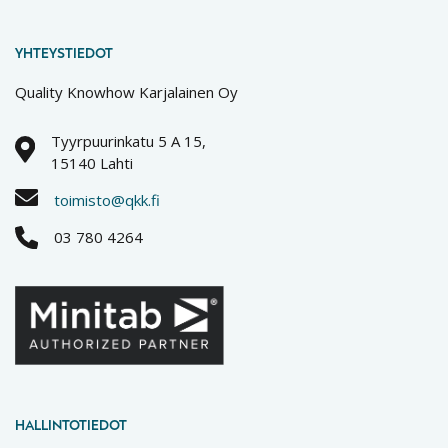
YHTEYSTIEDOT
Quality Knowhow Karjalainen Oy
Tyyrpuurinkatu 5 A 15,
15140 Lahti
toimisto@qkk.fi
03 780 4264
HALLINTOTIEDOT