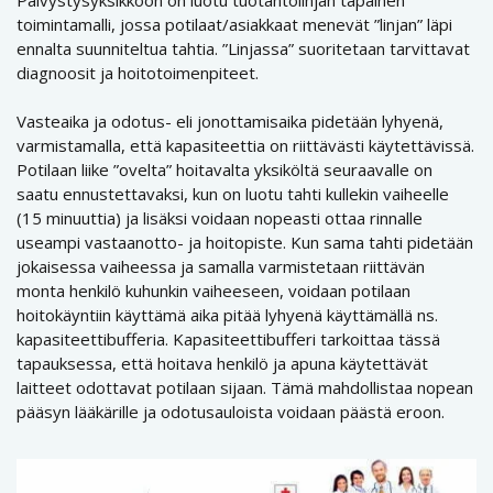
toimintamalli, jossa potilaat/asiakkaat menevät ”linjan” läpi
ennalta suunniteltua tahtia. ”Linjassa” suoritetaan tarvittavat
diagnoosit ja hoitotoimenpiteet.
Vasteaika ja odotus- eli jonottamisaika pidetään lyhyenä,
varmistamalla, että kapasiteettia on riittävästi käytettävissä.
Potilaan liike ”ovelta” hoitavalta yksiköltä seuraavalle on
saatu ennustettavaksi, kun on luotu tahti kullekin vaiheelle
(15 minuuttia) ja lisäksi voidaan nopeasti ottaa rinnalle
useampi vastaanotto- ja hoitopiste. Kun sama tahti pidetään
jokaisessa vaiheessa ja samalla varmistetaan riittävän
monta henkilö kuhunkin vaiheeseen, voidaan potilaan
hoitokäyntiin käyttämä aika pitää lyhyenä käyttämällä ns.
kapasiteettibufferia. Kapasiteettibufferi tarkoittaa tässä
tapauksessa, että hoitava henkilö ja apuna käytettävät
laitteet odottavat potilaan sijaan. Tämä mahdollistaa nopean
pääsyn lääkärille ja odotusauloista voidaan päästä eroon.