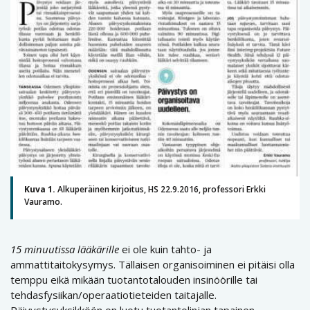
Kuva 1.
Alkuperäinen kirjoitus, HS 22.9.2016, professori Erkki
Vauramo.
15 minuutissa lääkärille
ei ole kuin tahto- ja
ammattitaitokysymys. Tällaisen organisoiminen ei pitäisi olla
temppu eikä mikään tuotantotalouden insinöörille tai
tehdasfysiikan/operaatiotieteiden taitajalle.
Päivystysyksikköön on luotu tuotantolinjan tapainen