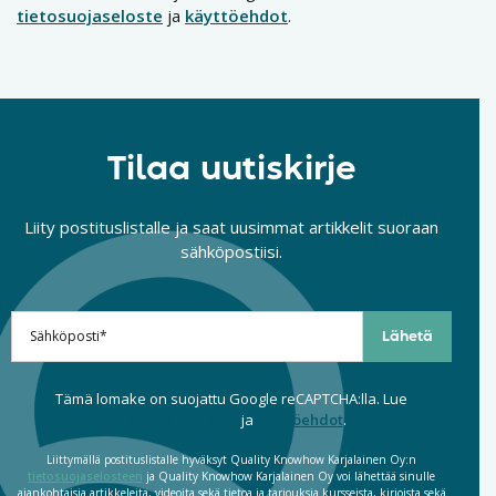
tietosuojaseloste
ja
käyttöehdot
.
Tilaa uutiskirje
Liity postituslistalle ja saat uusimmat artikkelit suoraan
sähköpostiisi.
Tämä lomake on suojattu Google reCAPTCHA:lla. Lue
tietosuojaseloste
ja
käyttöehdot
.
Liittymällä postituslistalle hyväksyt Quality Knowhow Karjalainen Oy:n
tietosuojaselosteen
ja Quality Knowhow Karjalainen Oy voi lähettää sinulle
ajankohtaisia artikkeleita, videoita sekä tietoa ja tarjouksia kursseista, kirjoista sekä