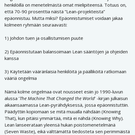
henkilöillä on menetelmästä omat mielipiteensä. Totuus on,
että 70-90 prosenttia näistä ”Lean-projekteista”
epäonnistuu. Mutta miksi? Epäonnistumiset voidaan jakaa
kolmeen ryhmään seuraavasti:
1) Johdon tuen ja osallistumisen puute
2) Epäonnistutaan balansoimaan Lean sääntöjen ja ohjeiden
kanssa
3) Käytetään vääränlaisia henkilöitä ja päälliköitä ratkomaan
vääriä ongelmia
Nämä kolme ongelmaa ovat nousseet esiin jo 1990-luvun
alussa ’
The
Machine
That
Changed
the
World
’ -kirjan julkaisun
aikaansaamassa Lean-pyrähdyksessä, jossa epäonnistuttiin.
Päädyttiin kopiomaan se mitä muualla nähdään (Knowing
That), kun pitäisi ymmärtää, mitä ei nähdä (Knowing Why).
Lean lanseerataan yleensä hukan poistomenetelmänä
(Seven Waste), eikä välttämättä tiedosteta sen perimmäistä