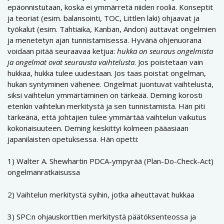
epäonnistutaan, koska ei ymmärretä niiden roolia. Konseptit
ja teoriat (esim. balansointi, TOC, Littlen laki) ohjaavat ja
työkalut (esim. Tahtiaika, Kanban, Andon) auttavat ongelmien
ja menetetyn ajan tunnistamisessa. Hyvänä ohjenuorana
voidaan pitää seuraavaa ketjua:
hukka on seuraus ongelmista
ja ongelmat ovat seurausta vaihtelusta
. Jos poistetaan vain
hukkaa, hukka tulee uudestaan. Jos taas poistat ongelman,
hukan syntyminen vähenee. Ongelmat juontuvat vaihtelusta,
siksi vaihtelun ymmärtäminen on tärkeää. Deming korosti
etenkin vaihtelun merkitystä ja sen tunnistamista. Hän piti
tärkeänä, että johtajien tulee ymmärtää vaihtelun vaikutus
kokonaisuuteen. Deming keskittyi kolmeen pääasiaan
japanilaisten opetuksessa. Hän opetti:
1) Walter A. Shewhartin PDCA-ympyrää (Plan-Do-Check-Act)
ongelmanratkaisussa
2) Vaihtelun merkitystä syihin, jotka aiheuttavat hukkaa
3) SPC:n ohjauskorttien merkitystä päätöksenteossa ja