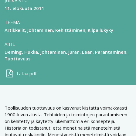
JULKAISTU
11. elokuuta 2011
TEEMA
Artikkelit
Johtaminen
Kehittäminen
Kilpailukyky
AIHE
Deming
Hukka
Johtaminen
Juran
Lean
Parantaminen
Tuottavuus
Lataa pdf
Teollisuuden tuottavuus on kasvanut kiistatta voimakkaasti
1900-luvun alusta. Tehtaiden ja toimintojen parantamiseen
on kehitetty ja käytetty lukemattomia eri konsepteja.
Historia on todistanut, että monet näistä menetelmistä
joutavat roskakoriin. Menestyneistä menetelmistä voidaan