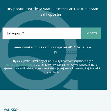
Liity postituslistalle ja saat uusimmat artikkelit suoraan
sähköpostiisi.
Tämä lomake on suojattu Google reCAPTCHA:lla. Lue
tietosuojaseloste
ja
käyttöehdot
.
Liittymällä postituslistalle hyväksyt Quality Knowhow Karjalainen Oy:n
tietosuojaselosteen
ja Quality Knowhow Karjalainen Oy voi lähettää sinulle
ajankohtaisia artikkeleita, videoita sekä tietoa ja tarjouksia kursseista, kirjoista sekä
ohjelmistoista.
VALIKKO