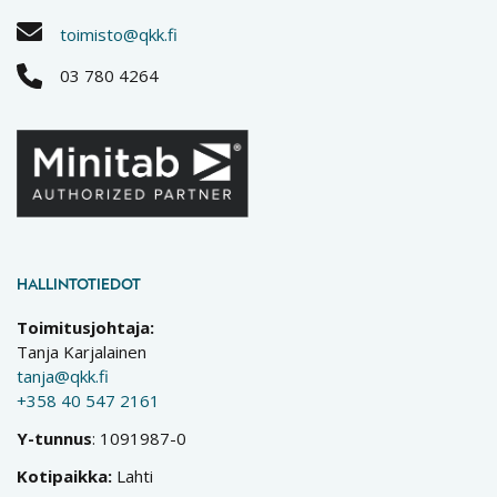
toimisto@qkk.fi
03 780 4264
HALLINTOTIEDOT
Toimitusjohtaja:
Tanja Karjalainen
tanja@qkk.fi
+358 40 547 2161
Y-tunnus
: 1091987-0
Kotipaikka:
Lahti