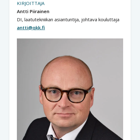
KIRJOITTAJA
Antti Piirainen
DI, laatutekniikan asiantuntija, johtava kouluttaja
antti@qkk.fi