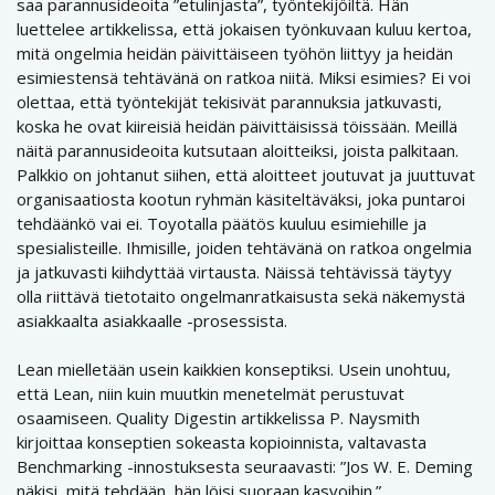
saa parannusideoita ”etulinjasta”, työntekijöiltä. Hän
luettelee artikkelissa, että jokaisen työnkuvaan kuluu kertoa,
mitä ongelmia heidän päivittäiseen työhön liittyy ja heidän
esimiestensä tehtävänä on ratkoa niitä. Miksi esimies? Ei voi
olettaa, että työntekijät tekisivät parannuksia jatkuvasti,
koska he ovat kiireisiä heidän päivittäisissä töissään. Meillä
näitä parannusideoita kutsutaan aloitteiksi, joista palkitaan.
Palkkio on johtanut siihen, että aloitteet joutuvat ja juuttuvat
organisaatiosta kootun ryhmän käsiteltäväksi, joka puntaroi
tehdäänkö vai ei. Toyotalla päätös kuuluu esimiehille ja
spesialisteille. Ihmisille, joiden tehtävänä on ratkoa ongelmia
ja jatkuvasti kiihdyttää virtausta. Näissä tehtävissä täytyy
olla riittävä tietotaito ongelmanratkaisusta sekä näkemystä
asiakkaalta asiakkaalle -prosessista.
Lean mielletään usein kaikkien konseptiksi. Usein unohtuu,
että Lean, niin kuin muutkin menetelmät perustuvat
osaamiseen. Quality Digestin artikkelissa P. Naysmith
kirjoittaa konseptien sokeasta kopioinnista, valtavasta
Benchmarking -innostuksesta seuraavasti: ”Jos W. E. Deming
näkisi, mitä tehdään, hän löisi suoraan kasvoihin.”