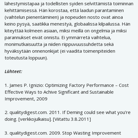
lähestymistapaa ja todellisten syiden selvittämistä toiminnan
kehittämisessä. Hän korostaa, että laadun parantaminen
(vaihtelun pienentäminen) ja nopeuden nosto ovat ainoa
keino pysyä, saatikka menestyä, globaalissa kilpailussa. Hän
kiteyttää kolmeen asiaan, miksi meillä on ongelmia ja miksi
parannukset eivät onnistu. Ei ymmärretä vaihtelua,
monimutkaisuutta ja niiden riippuvuussuhdetta sekä
hyväksytään onnenonkijat (ei vaadita toimenpiteiden
toteutusta loppuun).
Lähteet:
1. James P. Ignizio: Optimizing Factory Performance – Cost
Effective Ways to Achive Significant and Sustainable
Improvement, 2009
2. qualitydigest.com. 2011. If Deming could see what you’re
doing. [verkkojulkaisu]. [Viitattu 3.8.2011]
3. qualitydigest.com. 2009. Stop Wasting Improvement