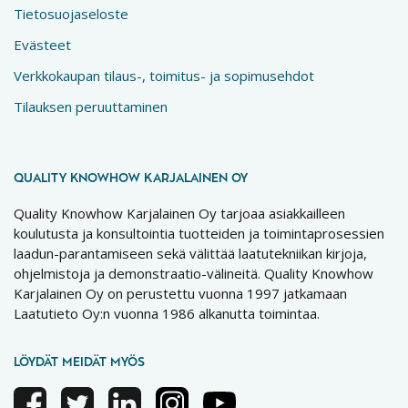
Tietosuojaseloste
Evästeet
Verkkokaupan tilaus-, toimitus- ja sopimusehdot
Tilauksen peruuttaminen
QUALITY KNOWHOW KARJALAINEN OY
Quality Knowhow Karjalainen Oy tarjoaa asiakkailleen
koulutusta ja konsultointia tuotteiden ja toimintaprosessien
laadun-parantamiseen sekä välittää laatutekniikan kirjoja,
ohjelmistoja ja demonstraatio-välineitä. Quality Knowhow
Karjalainen Oy on perustettu vuonna 1997 jatkamaan
Laatutieto Oy:n vuonna 1986 alkanutta toimintaa.
LÖYDÄT MEIDÄT MYÖS
Facebook
Twitter
Linkedin
Instagram
Youtube