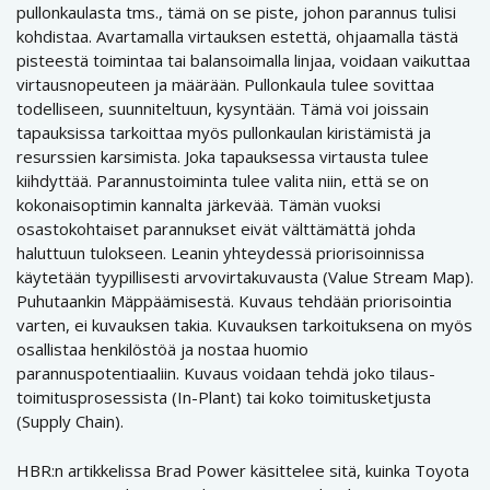
pullonkaulasta tms., tämä on se piste, johon parannus tulisi
kohdistaa. Avartamalla virtauksen estettä, ohjaamalla tästä
pisteestä toimintaa tai balansoimalla linjaa, voidaan vaikuttaa
virtausnopeuteen ja määrään. Pullonkaula tulee sovittaa
todelliseen, suunniteltuun, kysyntään. Tämä voi joissain
tapauksissa tarkoittaa myös pullonkaulan kiristämistä ja
resurssien karsimista. Joka tapauksessa virtausta tulee
kiihdyttää. Parannustoiminta tulee valita niin, että se on
kokonaisoptimin kannalta järkevää. Tämän vuoksi
osastokohtaiset parannukset eivät välttämättä johda
haluttuun tulokseen. Leanin yhteydessä priorisoinnissa
käytetään tyypillisesti arvovirtakuvausta (Value Stream Map).
Puhutaankin Mäppäämisestä. Kuvaus tehdään priorisointia
varten, ei kuvauksen takia. Kuvauksen tarkoituksena on myös
osallistaa henkilöstöä ja nostaa huomio
parannuspotentiaaliin. Kuvaus voidaan tehdä joko tilaus-
toimitusprosessista (In-Plant) tai koko toimitusketjusta
(Supply Chain).
HBR:n artikkelissa Brad Power käsittelee sitä, kuinka Toyota