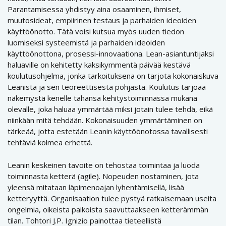
Parantamisessa yhdistyy aina osaaminen, ihmiset,
muutosideat, empiirinen testaus ja parhaiden ideoiden
käyttöönotto. Tätä voisi kutsua myös uuden tiedon
luomiseksi systeemistä ja parhaiden ideoiden
käyttöönottona, prosessi-innovaationa. Lean-asiantuntijaksi
haluaville on kehitetty kaksikymmentä päivää kestävä
koulutusohjelma, jonka tarkoituksena on tarjota kokonaiskuva
Leanista ja sen teoreettisesta pohjasta. Koulutus tarjoaa
näkemystä kenelle tahansa kehitystoiminnassa mukana
olevalle, joka haluaa ymmärtää miksi jotain tulee tehdä, eikä
niinkään mitä tehdään. Kokonaisuuden ymmärtäminen on
tärkeää, jotta estetään Leanin käyttöönotossa tavallisesti
tehtäviä kolmea erhettä.
Leanin keskeinen tavoite on tehostaa toimintaa ja luoda
toiminnasta ketterä (agile). Nopeuden nostaminen, jota
yleensä mitataan läpimenoajan lyhentämisellä, lisää
ketteryyttä. Organisaation tulee pystyä ratkaisemaan useita
ongelmia, oikeista paikoista saavuttaakseen ketterämmän
tilan. Tohtori J.P. Ignizio painottaa tieteellistä