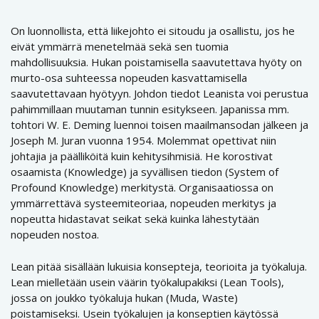
On luonnollista, että liikejohto ei sitoudu ja osallistu, jos he
eivät ymmärrä menetelmää sekä sen tuomia
mahdollisuuksia. Hukan poistamisella saavutettava hyöty on
murto-osa suhteessa nopeuden kasvattamisella
saavutettavaan hyötyyn. Johdon tiedot Leanista voi perustua
pahimmillaan muutaman tunnin esitykseen. Japanissa mm.
tohtori W. E. Deming luennoi toisen maailmansodan jälkeen ja
Joseph M. Juran vuonna 1954. Molemmat opettivat niin
johtajia ja päälliköitä kuin kehitysihmisiä. He korostivat
osaamista (Knowledge) ja syvällisen tiedon (System of
Profound Knowledge) merkitystä. Organisaatiossa on
ymmärrettävä systeemiteoriaa, nopeuden merkitys ja
nopeutta hidastavat seikat sekä kuinka lähestytään
nopeuden nostoa.
Lean pitää sisällään lukuisia konsepteja, teorioita ja työkaluja.
Lean mielletään usein väärin työkalupakiksi (Lean Tools),
jossa on joukko työkaluja hukan (Muda, Waste)
poistamiseksi. Usein työkalujen ja konseptien käytössä