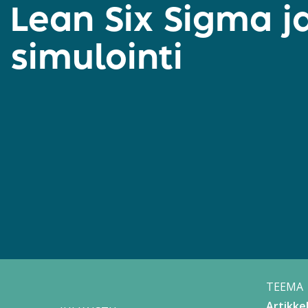
Lean Six Sigma j
simulointi
TEEMA
Artikkel