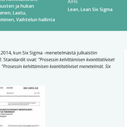
AIHE
usten ja hukan
Lean
Lean Six Sigma
minen
Laatu
aminen
Vaihtelun hallinta
.2014, kun Six Sigma -menetelmästä julkaistiin
. Standardit ovat:
”Prosessin kehittämisen kvantitatiiviset
a
”Prosessin kehittämisen kvantitatiiviset menetelmät. Six