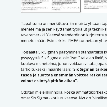
Tapahtuma on merkittävä. En muista yhtään tap
menetelmä ja sen käyttämät työkalut ja tekniika
tavaramerkki. Yleensä standardit on kirjoitettu
menetelmään. Esimerkiksi FMEA tunnetaan yhten
Toisaalta Six Sigman päätyminen standardiksi k
pysyvyyttä. Six Sigma ei ole ”ismi” tai ajan ilmi
kuuluva menetelmä, johon voidaan viitata jopa s
tarkoitukseksi määritellään:
”Six Sigman tarko
tasoa ja tuottaa enemmän voittoa ratkaisem
voinut esiintyä pitkän aikaa”.
Odotan mielenkiinnolla, koska ammattikorkeakoul
omat Six Sigma -koulutuksensa. Nyt on ”viralliset