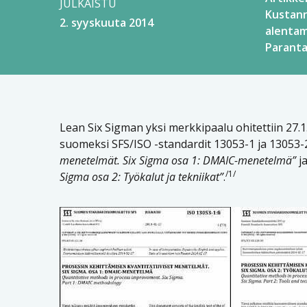
JULKAISTU
Kustann
2. syyskuuta 2014
alenta
Parant
Lean Six Sigman yksi merkkipaalu ohitettiin 27.1
suomeksi SFS/ISO -standardit 13053-1 ja 13053-2
menetelmät. Six Sigma osa 1: DMAIC-menetelmä”
j
/1/
Sigma osa 2: Työkalut ja tekniikat”
.