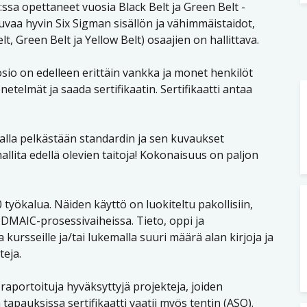
:ssa opettaneet vuosia Black Belt ja Green Belt -
vaa hyvin Six Sigman sisällön ja vähimmäistaidot,
t, Green Belt ja Yellow Belt) osaajien on hallittava.
sio on edelleen erittäin vankka ja monet henkilöt
telmät ja saada sertifikaatin. Sertifikaatti antaa
lla pelkästään standardin ja sen kuvaukset
hallita edellä olevien taitoja! Kokonaisuus on paljon
40 työkalua. Näiden käyttö on luokiteltu pakollisiin,
ä DMAIC-prosessivaiheissa. Tieto, oppi ja
 kursseille ja/tai lukemalla suuri määrä alan kirjoja ja
teja.
i raportoituja hyväksyttyjä projekteja, joiden
 tapauksissa sertifikaatti vaatii myös tentin (ASQ).