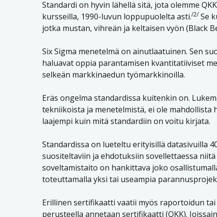
Standardi on hyvin lähellä sitä, jota olemme QKK
/2/
kursseilla, 1990-luvun loppupuolelta asti.
Se ku
jotka mustan, vihreän ja keltaisen vyön (Black Bel
Six Sigma menetelmä on ainutlaatuinen. Sen suo
haluavat oppia parantamisen kvantitatiiviset mene
selkeän markkinaedun työmarkkinoilla.
Eräs ongelma standardissa kuitenkin on. Lukema
tekniikoista ja menetelmistä, ei ole mahdollista 
laajempi kuin mitä standardiin on voitu kirjata.
Standardissa on lueteltu erityisillä datasivuilla 
suositeltaviin ja ehdotuksiin sovellettaessa niit
soveltamistaito on hankittava joko osallistumalla
toteuttamalla yksi tai useampia parannusprojek
Erillinen sertifikaatti vaatii myös raportoidun ta
perusteella annetaan sertifikaatti (QKK). Joissain