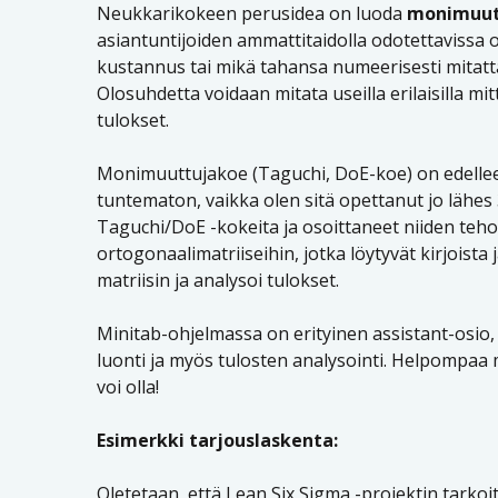
Neukkarikokeen perusidea on luoda
monimuut
asiantuntijoiden ammattitaidolla odotettavissa ol
kustannus tai mikä tahansa numeerisesti mitatta
Olosuhdetta voidaan mitata useilla erilaisilla mi
tulokset.
Monimuuttujakoe (Taguchi, DoE-koe) on edelleen 
tuntematon, vaikka olen sitä opettanut jo lähes 
Taguchi/DoE -kokeita ja osoittaneet niiden te
ortogonaalimatriiseihin, jotka löytyvät kirjoista 
matriisin ja analysoi tulokset.
Minitab-ohjelmassa on erityinen assistant-osi
luonti ja myös tulosten analysointi. Helpompaa
voi olla!
Esimerkki tarjouslaskenta:
Oletetaan, että Lean Six Sigma -projektin tarko