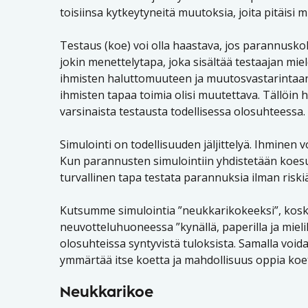
toisiinsa kytkeytyneitä muutoksia, joita pitäisi m
Testaus (koe) voi olla haastava, jos parannusko
jokin menettelytapa, joka sisältää testaajan miele
ihmisten haluttomuuteen ja muutosvastarintaan. 
ihmisten tapaa toimia olisi muutettava. Tällöin
varsinaista testausta todellisessa olosuhteessa.
Simulointi on todellisuuden jäljittelyä. Ihminen 
Kun parannusten simulointiin yhdistetään koesuu
turvallinen tapa testata parannuksia ilman riskiä
Kutsumme simulointia ”neukkarikokeeksi”, koska
neuvotteluhuoneessa ”kynällä, paperilla ja miel
olosuhteissa syntyvistä tuloksista. Samalla void
ymmärtää itse koetta ja mahdollisuus oppia koet
Neukkarikoe