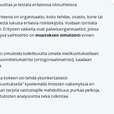
uuttaa ja testata erilaisissa olosuhteissa.
hteena on organisaatio, koko tehdas, osasto, kone tai
stä lukuisa erilaisia riskitekijöitä. Voidaan törmätä
Erityisen vaikeita ovat palveluorganisaatiot, joissa
 hyvä vaihtoehto on
muutoksen simulointi
ennen
voi simuloida todellisuutta omalla mielikuvituksellaan.
nnittelumatriisi (ortogonaalimatriisi), saadaan
.
 kokeen voi tehdä yksinkertaisesti
ikuvituksella” kyselemällä ihmisten näkemyksiä eri
aan tarjota vastustajille mahdollisuus purkaa pelkoja,
ulosten analysointia sekä tulkintaa.