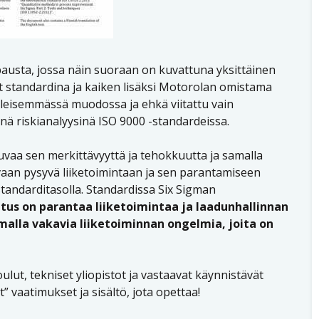
austa, jossa näin suoraan on kuvattuna yksittäinen
t standardina ja kaiken lisäksi Motorolan omistama
 yleisemmässä muodossa ja ehkä viitattu vain
ä riskianalyysinä ISO 9000 -standardeissa.
uvaa sen merkittävyyttä ja tehokkuutta ja samalla
ö, vaan pysyvä liiketoimintaan ja sen parantamiseen
tandarditasolla. Standardissa Six Sigman
itus on parantaa liiketoimintaa ja laadunhallinnan
alla vakavia liiketoiminnan ongelmia, joita on
ut, tekniset yliopistot ja vastaavat käynnistävät
” vaatimukset ja sisältö, jota opettaa!