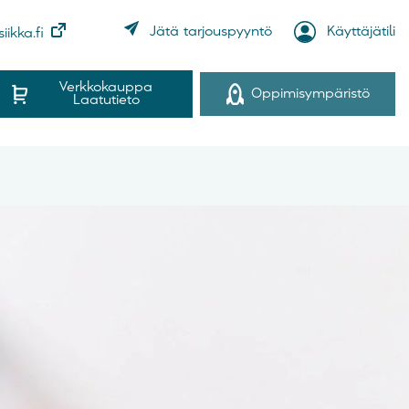
Käyttäjätili
Jätä tarjouspyyntö
iikka.fi
Verkkokauppa
Oppimisympäristö
Laatutieto