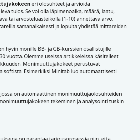
tujakokeen
eri olosuhteet ja arvioida
eva tulos. Se voi olla läpimenoaika, määrä, laatu,
va tai arvosteluasteikolla (1-10) annettava arvo.
ttareilla samanaikaisesti ja lopulta yhdistää mittareiden
hyvin monille BB- ja GB-kurssien osallistujille
30 vuotta. Olemme useissa artikkeleissa käsitelleet
hokkuuden. Monimuuttujakokeet perustuvat
ja softista. Esimerkiksi Minitab luo automaattisesti
o, jossa on automaattinen monimuuttujaolosuhteiden
 monimuuttujakokeen tekeminen ja analysointi tuskin
ituksena on parantaa tarjousprosessia niin, että