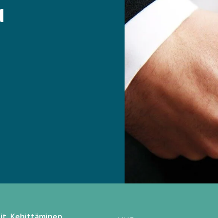
a
it
Kehittäminen