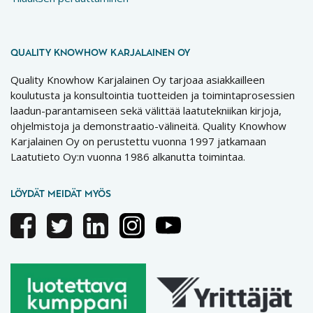
QUALITY KNOWHOW KARJALAINEN OY
Quality Knowhow Karjalainen Oy tarjoaa asiakkailleen
koulutusta ja konsultointia tuotteiden ja toimintaprosessien
laadun-parantamiseen sekä välittää laatutekniikan kirjoja,
ohjelmistoja ja demonstraatio-välineitä. Quality Knowhow
Karjalainen Oy on perustettu vuonna 1997 jatkamaan
Laatutieto Oy:n vuonna 1986 alkanutta toimintaa.
LÖYDÄT MEIDÄT MYÖS
Facebook
Twitter
Linkedin
Instagram
Youtube