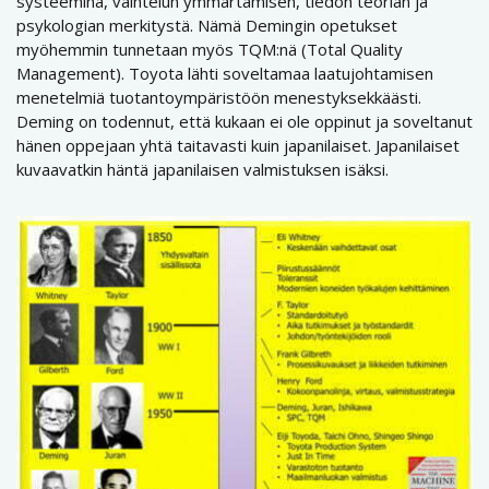
systeeminä, vaihtelun ymmärtämisen, tiedon teorian ja
psykologian merkitystä. Nämä Demingin opetukset
myöhemmin tunnetaan myös TQM:nä (Total Quality
Management). Toyota lähti soveltamaa laatujohtamisen
menetelmiä tuotantoympäristöön menestyksekkäästi.
Deming on todennut, että kukaan ei ole oppinut ja soveltanut
hänen oppejaan yhtä taitavasti kuin japanilaiset. Japanilaiset
kuvaavatkin häntä japanilaisen valmistuksen isäksi.