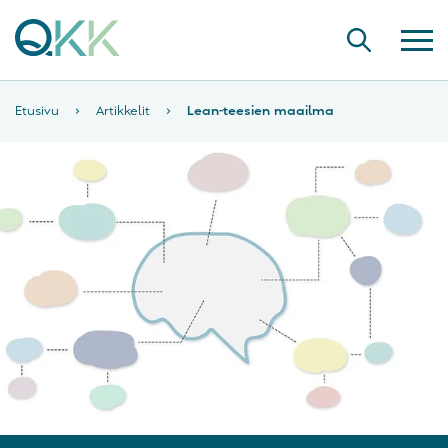
Etusivu
›
Artikkelit
›
Lean-teesien maailma