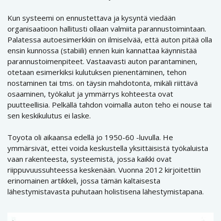
Kun systeemi on ennustettava ja kysyntä viedään
organisaatioon hallitusti ollaan valmiita parannustoimintaan.
Palatessa autoesimerkkiin on ilmiselvää, että auton pitää olla
ensin kunnossa (stabiili) ennen kuin kannattaa käynnistää
parannustoimenpiteet. Vastaavasti auton parantaminen,
otetaan esimerkiksi kulutuksen pienentäminen, tehon
nostaminen tai tms. on täysin mahdotonta, mikäli riittävä
osaaminen, työkalut ja ymmärrys kohteesta ovat
puutteellisia. Pelkällä tahdon voimalla auton teho ei nouse tai
sen keskikulutus ei laske.
Toyota oli aikaansa edellä jo 1950-60 -luvulla. He
ymmärsivät, ettei voida keskustella yksittäisistä työkaluista
vaan rakenteesta, systeemistä, jossa kaikki ovat
riippuvuussuhteessa keskenään. Vuonna 2012 kirjoitettiin
erinomainen artikkeli, jossa tämän kaltaisesta
lähestymistavasta puhutaan holistisena lähestymistapana.