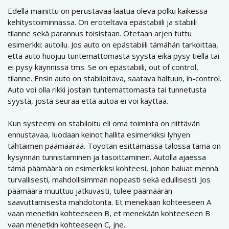
Edellä mainittu on perustavaa laatua oleva polku kaikessa
kehitystoiminnassa. On eroteltava epästabiili ja stabiili
tilanne sekä parannus toisistaan. Otetaan arjen tuttu
esimerkki: autoilu. Jos auto on epästabiili tämähän tarkoittaa,
että auto huojuu tuntemattomasta syystä eikä pysy tiellä tai
ei pysy käynnissä tms. Se on epästabiili, out of control,
tilanne. Ensin auto on stabiloitava, saatava haltuun, in-control.
Auto voi olla rikki jostain tuntemattomasta tai tunnetusta
syystä, josta seuraa että autoa ei voi käyttää.
Kun systeemi on stabiloitu eli oma toiminta on riittävän
ennustavaa, luodaan keinot hallita esimerkiksi lyhyen
tähtäimen päämäärää. Toyotan esittämässä talossa tämä on
kysynnän tunnistaminen ja tasoittaminen. Autolla ajaessa
tämä päämäärä on esimerkiksi kohteesi, johon haluat mennä
turvallisesti, mahdollisimman nopeasti sekä edullisesti. Jos
päämäärä muuttuu jatkuvasti, tulee päämäärän
saavuttamisesta mahdotonta. Et menekään kohteeseen A
vaan menetkin kohteeseen B, et menekään kohteeseen B
vaan menetkin kohteeseen C, jne.