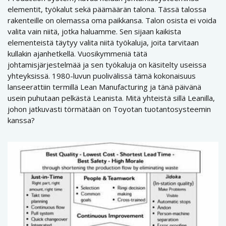
elementit, työkalut sekä päämäärän talona. Tässä talossa
rakenteille on olemassa oma paikkansa. Talon osista ei voida
valita vain niitä, jotka haluamme. Sen sijaan kaikista
elementeistä täytyy valita niitä työkaluja, joita tarvitaan
kullakin ajanhetkellä. Vuosikymmeniä tätä
johtamisjärjestelmää ja sen työkaluja on käsitelty useissa
yhteyksissä. 1980-luvun puolivälissä tämä kokonaisuus
lanseerattiin termillä Lean Manufacturing ja tänä päivänä
usein puhutaan pelkästä Leanista. Mitä yhteistä sillä Leanilla,
johon jatkuvasti törmätään on Toyotan tuotantosysteemin
kanssa?