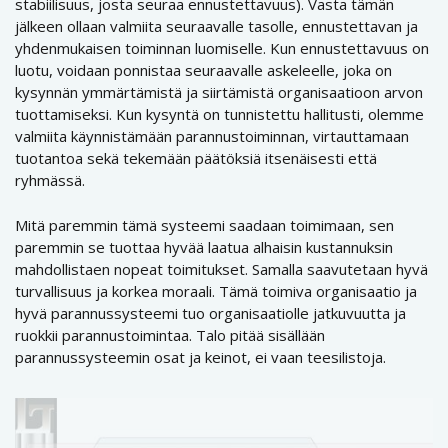
stabiilisuus, josta seuraa ennustettavuus). Vasta tämän
jälkeen ollaan valmiita seuraavalle tasolle, ennustettavan ja
yhdenmukaisen toiminnan luomiselle. Kun ennustettavuus on
luotu, voidaan ponnistaa seuraavalle askeleelle, joka on
kysynnän ymmärtämistä ja siirtämistä organisaatioon arvon
tuottamiseksi. Kun kysyntä on tunnistettu hallitusti, olemme
valmiita käynnistämään parannustoiminnan, virtauttamaan
tuotantoa sekä tekemään päätöksiä itsenäisesti että
ryhmässä.
Mitä paremmin tämä systeemi saadaan toimimaan, sen
paremmin se tuottaa hyvää laatua alhaisin kustannuksin
mahdollistaen nopeat toimitukset. Samalla saavutetaan hyvä
turvallisuus ja korkea moraali. Tämä toimiva organisaatio ja
hyvä parannussysteemi tuo organisaatiolle jatkuvuutta ja
ruokkii parannustoimintaa. Talo pitää sisällään
parannussysteemin osat ja keinot, ei vaan teesilistoja.