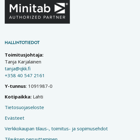
HALLINTOTIEDOT
Toimitusjohtaja:
Tanja Karjalainen
tanja@qkk.fi
+358 40 547 2161
Y-tunnus
: 1091987-0
Kotipaikka:
Lahti
Tietosuojaseloste
Evästeet
Verkkokaupan tilaus-, toimitus- ja sopimusehdot
Tilauksen peruuttaminen