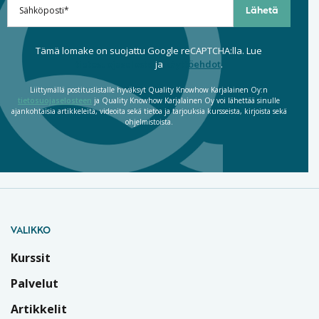
Tämä lomake on suojattu Google reCAPTCHA:lla. Lue
tietosuojaseloste
ja
käyttöehdot
.
Liittymällä postituslistalle hyväksyt Quality Knowhow Karjalainen Oy:n
tietosuojaselosteen
ja Quality Knowhow Karjalainen Oy voi lähettää sinulle
ajankohtaisia artikkeleita, videoita sekä tietoa ja tarjouksia kursseista, kirjoista sekä
ohjelmistoista.
VALIKKO
Kurssit
Palvelut
Artikkelit