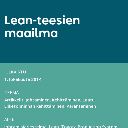
Lean-teesien
maailma
JULKAISTU
1. lokakuuta 2014
TEEMA
Artikkelit
Johtaminen
Kehittäminen
Laatu
Liiketoiminnan kehittäminen
Parantaminen
AIHE
Johtamisjärjestelmä
Lean
Toyota Production System,