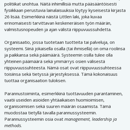
politiikat unohtua. Näitä inhimillisiä mutta pääsääntöisesti
fysiikkaan perustuvia lainalaisuuksia löytyy kyseisestä kirjasta
26 lisää. Esimerkkinä näistä Littlen laki, joka kuvaa
erinomaisesti tarvittavan keskeneräisen työn määrän,
valmistusnopeuden ja ajan välistä riippuvuussuhdetta.
Organisaatio, jossa tuotetaan tuotteita tai palveluja, on
systeemi. Siinä jokaisella osalla (tai ihmisellä) on oma roolinsa
ja paikkansa sekä päämäärä. Systeemin osilla tulee olla
yhteinen päämäärä sekä ymmärrys osien välisestä
riippuvuussuhteesta. Nämä osat ovat riippuvuussuhteessa
toisiinsa sekä tietyssä järjestyksessä. Tämä kokonaisuus
tuottaa organisaation tuloksen.
Parannustoiminta, esimerkkinä tuottavuuden parantaminen,
vaatii useiden asioiden yhtäaikaisen huomioimisen,
organisoimisen sekä suuren määrän osaamista. Tämä
muodostaa tietyllä tavalla parannussysteemin.
Parannussysteemin osia ovat
management, leadership ja
methods
.