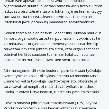
johtamisen apuvälinettä, jonka avulla määritellään
organisaation suunta ja jaetaan tämä kaikkien tietoisuuteen
jatkuvasti päivittäisellä tasolla. Johtamisjärjestelmän täytyy
tuottaa tietoa tunnistaakseen tarvittavat toimenpiteet
(stabilointi ja/tai parannus) päämäärän saavuttamiseksi.
Toinen tärkeä asia on tietysti Leadership. Kukapa muu kuin
ihmiset, organisaatiotasosta riippumatta, muokkaisivat tai
varmistaisivat organisaation menestymisen. Leardership
tarkoittaa ihmisten johtamista siten, että organisaatiossa
toimivat henkilöt saadaan toimimaan haluttuun suuntaan,
halutun mallin mukaisesti, käyttäen sovittuja keinoja.
Niin managementtiin kuin leadershippiin tarvitaan työkaluja.
Nämä työkalut voivat olla yksinkertaisia tai monimutkaisia.
Emme voi valita työkaluja. Käyttöympäristö, olosuhde ja
tarvittavat toimenpiteet määrittävät työkalut (method).
Työkalut voivat liittyä ihmisiin, tuotteisiin ja/tai toimintaan.
Toyota omassa johtamisjärjestelmässään (TPS, Toyota
Production System) kuvaa heidän johtamissysteeminsä