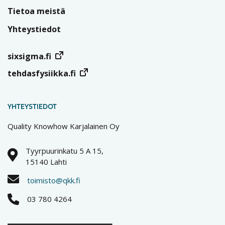
Tietoa meistä
Yhteystiedot
sixsigma.fi
tehdasfysiikka.fi
YHTEYSTIEDOT
Quality Knowhow Karjalainen Oy
Tyyrpuurinkatu 5 A 15,
15140 Lahti
toimisto@qkk.fi
03 780 4264