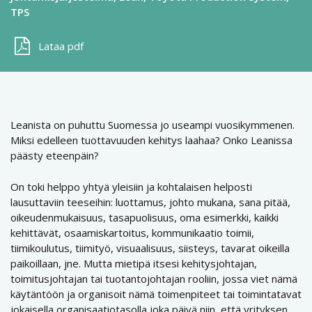
TPS
Lataa pdf
Leanista on puhuttu Suomessa jo useampi vuosikymmenen.
Miksi edelleen tuottavuuden kehitys laahaa? Onko Leanissa
päästy eteenpäin?
On toki helppo yhtyä yleisiin ja kohtalaisen helposti
lausuttaviin teeseihin: luottamus, johto mukana, sana pitää,
oikeudenmukaisuus, tasapuolisuus, oma esimerkki, kaikki
kehittävät, osaamiskartoitus, kommunikaatio toimii,
tiimikoulutus, tiimityö, visuaalisuus, siisteys, tavarat oikeilla
paikoillaan, jne. Mutta mietipä itsesi kehitysjohtajan,
toimitusjohtajan tai tuotantojohtajan rooliin, jossa viet nämä
käytäntöön ja organisoit nämä toimenpiteet tai toimintatavat
jokaisella organisaatiotasolla joka päivä niin, että yrityksen