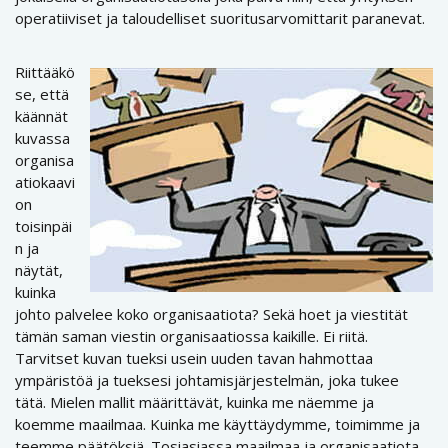
operatiiviset ja taloudelliset suoritusarvomittarit paranevat.
Riittääkö
se, että
käännät
kuvassa
organisa
atiokaavi
on
toisinpäi
n ja
näytät,
kuinka
johto palvelee koko organisaatiota? Sekä hoet ja viestität
tämän saman viestin organisaatiossa kaikille. Ei riitä.
Tarvitset kuvan tueksi usein uuden tavan hahmottaa
ympäristöä ja tueksesi johtamisjärjestelmän, joka tukee
tätä. Mielen mallit määrittävät, kuinka me näemme ja
koemme maailmaa. Kuinka me käyttäydymme, toimimme ja
teemme päätöksiä. Tosiasiassa maailmaa ja organisaatiota