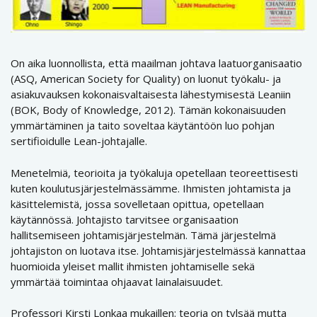
On aika luonnollista, että maailman johtava laatuorganisaatio
(ASQ, American Society for Quality) on luonut työkalu- ja
asiakuvauksen kokonaisvaltaisesta lähestymisestä Leaniin
(BOK, Body of Knowledge, 2012). Tämän kokonaisuuden
ymmärtäminen ja taito soveltaa käytäntöön luo pohjan
sertifioidulle Lean-johtajalle.
Menetelmiä, teorioita ja työkaluja opetellaan teoreettisesti
kuten koulutusjärjestelmässämme. Ihmisten johtamista ja
käsittelemistä, jossa sovelletaan opittua, opetellaan
käytännössä. Johtajisto tarvitsee organisaation
hallitsemiseen johtamisjärjestelmän. Tämä järjestelmä
johtajiston on luotava itse. Johtamisjärjestelmässä kannattaa
huomioida yleiset mallit ihmisten johtamiselle sekä
ymmärtää toimintaa ohjaavat lainalaisuudet.
Professori Kirsti Lonkaa mukaillen: teoria on tylsää mutta