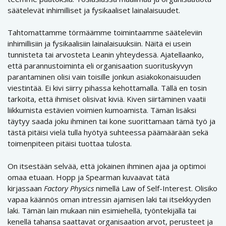
säätelevät inhimilliset ja fysikaaliset lainalaisuudet.
Tahtomattamme törmäämme toimintaamme sääteleviin
inhimillisiin ja fysikaalisiin lainalaisuuksiin. Näitä ei usein
tunnisteta tai arvosteta Leanin yhteydessä. Ajatellaanko,
että parannustoiminta eli organisaation suorituskyvyn
parantaminen olisi vain toisille jonkun asiakokonaisuuden
viestintää. Ei kivi siirry pihassa kehottamalla. Tällä en tosin
tarkoita, että ihmiset olisivat kiviä. Kiven siirtäminen vaatii
liikkumista estävien voimien kumoamista. Tämän lisäksi
täytyy saada joku ihminen tai kone suorittamaan tämä työ ja
tästä pitäisi vielä tulla hyötyä suhteessa päämäärään sekä
toimenpiteen pitäisi tuottaa tulosta.
On itsestään selvää, että jokainen ihminen ajaa ja optimoi
omaa etuaan. Hopp ja Spearman kuvaavat tätä
kirjassaan
Factory Physics
nimellä Law of Self-Interest. Olisiko
vapaa käännös oman intressin ajamisen laki tai itsekkyyden
laki. Tämän lain mukaan niin esimiehellä, työntekijällä tai
kenellä tahansa saattavat organisaation arvot, perusteet ja