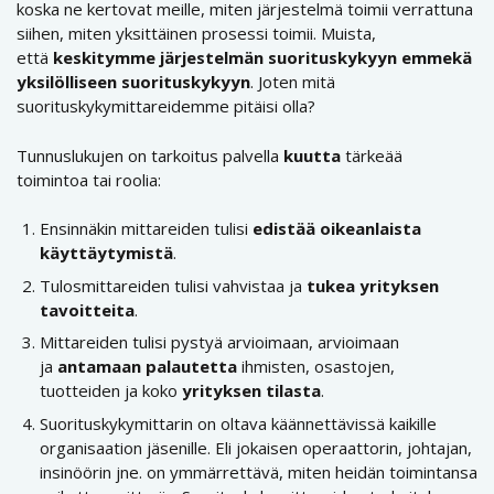
koska ne kertovat meille, miten järjestelmä toimii verrattuna
siihen, miten yksittäinen prosessi toimii. Muista,
että
keskitymme järjestelmän suorituskykyyn emmekä
yksilölliseen suorituskykyyn
. Joten mitä
suorituskykymittareidemme pitäisi olla?
Tunnuslukujen on tarkoitus palvella
kuutta
tärkeää
toimintoa tai roolia:
Ensinnäkin mittareiden tulisi
edistää oikeanlaista
käyttäytymistä
.
Tulosmittareiden tulisi vahvistaa ja
tukea yrityksen
tavoitteita
.
Mittareiden tulisi pystyä arvioimaan, arvioimaan
ja
antamaan
palautetta
ihmisten, osastojen,
tuotteiden ja koko
yrityksen
tilasta
.
Suorituskykymittarin on oltava käännettävissä kaikille
organisaation jäsenille. Eli jokaisen operaattorin, johtajan,
insinöörin jne. on ymmärrettävä, miten heidän toimintansa