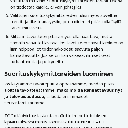
vaikuttaa mittariin. Suorituskykymittareiden tarkoituksena
on tiedottaa kaikille, ei vain johtajille!
Valittujen suorituskykymittareiden tulisi myös soveltua
trendi- ja tilastoanalyysiin, joten niiden ei pitäisi olla ”kyllä
tai ei” mittareita.
Mittarin tavoitteen pitäisi myös olla haastava, mutta
samalla saavutettavissa. Jos tavoitteen saavuttaminen on
liian helppoa, et todennäköisesti saavuta paljon
kannattavuutta. Jos se on liian vaikeaa, ihmiset ovat
turhautuneita ja pettyneitä.
Suorituskykymittareiden luominen
Jos käytämme tavoitepuuta oppaanamme, meidän pitäisi
aloittaa tavoitteestamme,
maksimoida kannattavuus nyt
ja tulevaisuudessa
, ja luoda ensimmäiset
seurantamittarimme.
TOC:n läpivirtauslaskenta määrittelee nettotuloksen
läpivirtaukseksi miinus toimintakulut tai NP = T – OE.
Tavoitepuun valittu mittari on siten NP, jonka lisäämme