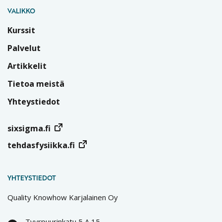
VALIKKO
Kurssit
Palvelut
Artikkelit
Tietoa meistä
Yhteystiedot
sixsigma.fi
tehdasfysiikka.fi
YHTEYSTIEDOT
Quality Knowhow Karjalainen Oy
Tyyrpuurinkatu 5 A 15,