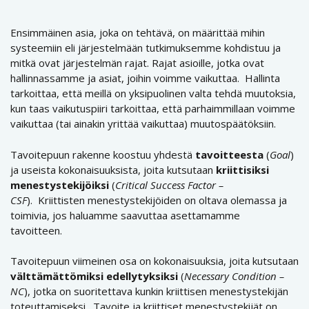
Ensimmäinen asia, joka on tehtävä, on määrittää mihin
systeemiin eli järjestelmään tutkimuksemme kohdistuu ja
mitkä ovat järjestelmän rajat. Rajat asioille, jotka ovat
hallinnassamme ja asiat, joihin voimme vaikuttaa. Hallinta
tarkoittaa, että meillä on yksipuolinen valta tehdä muutoksia,
kun taas vaikutuspiiri tarkoittaa, että parhaimmillaan voimme
vaikuttaa (tai ainakin yrittää vaikuttaa) muutospäätöksiin.
Tavoitepuun rakenne koostuu yhdestä
tavoitteesta
(
Goal
)
ja useista kokonaisuuksista, joita kutsutaan
kriittisiksi
menestystekijöiksi
(
Critical Success Factor –
CSF
). Kriittisten menestystekijöiden on oltava olemassa ja
toimivia, jos haluamme saavuttaa asettamamme
tavoitteen.
Tavoitepuun viimeinen osa on kokonaisuuksia, joita kutsutaan
välttämättömiksi edellytyksiksi
(
Necessary Condition –
NC
), jotka on suoritettava kunkin kriittisen menestystekijän
toteuttamiseksi. Tavoite ja kriittiset menestystekijät on