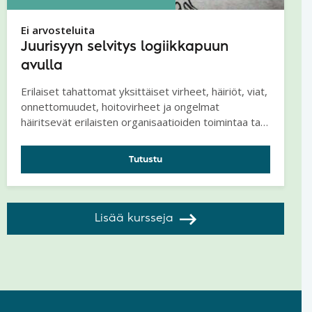
Ei arvosteluita
Juurisyyn selvitys logiikkapuun
avulla
Erilaiset tahattomat yksittäiset virheet, häiriöt, viat,
onnettomuudet, hoitovirheet ja ongelmat
häiritsevät erilaisten organisaatioiden toimintaa tai
saattavat olla vaaraksi sen asiakkaille tai
henkilökunnalle. Juurisyyanalyysin tarkoituksena on
Tutustu
paljastaa ei-toivottavaan yksittäiseen tapahtumaan
johtaneet syyt, jotta tapahtuma ja sen seuraukset
voitaisiin estää tulevaisuudessa.
Lisää kursseja