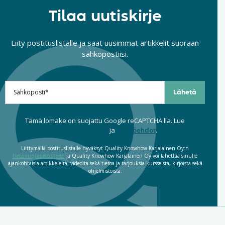
Tilaa uutiskirje
Liity postituslistalle ja saat uusimmat artikkelit suoraan
sähköpostiisi.
Tämä lomake on suojattu Google reCAPTCHA:lla. Lue
tietosuojaseloste
ja
käyttöehdot
.
Liittymällä postituslistalle hyväksyt Quality Knowhow Karjalainen Oy:n
tietosuojaselosteen
ja Quality Knowhow Karjalainen Oy voi lähettää sinulle
ajankohtaisia artikkeleita, videoita sekä tietoa ja tarjouksia kursseista, kirjoista sekä
ohjelmistoista.