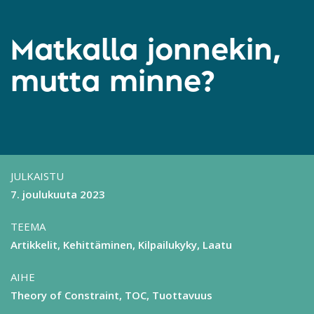
Matkalla jonnekin,
mutta minne?
JULKAISTU
7. joulukuuta 2023
TEEMA
Artikkelit
Kehittäminen
Kilpailukyky
Laatu
AIHE
Theory of Constraint, TOC
Tuottavuus