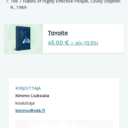
The 7 Habits of Highly Effective People, Covey Stephen
R., 1989
Tavoite
45,00
€
+ alv (13.5%)
KIRJOITTAJA
Kimmo Liuksiala
kouluttaja
kimmo@qkk.fi