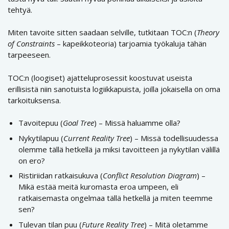
tehtyä.
Miten tavoite sitten saadaan selville, tutkitaan TOC:n (
Theory
of Constraints
– kapeikkoteoria) tarjoamia työkaluja tähän
tarpeeseen.
TOC:n (loogiset) ajatteluprosessit koostuvat useista
erillisistä niin sanotuista logiikkapuista, joilla jokaisella on oma
tarkoituksensa.
Tavoitepuu (
Goal Tree
) – Missä haluamme olla?
Nykytilapuu (
Current Reality Tree
) – Missä todellisuudessa
olemme tällä hetkellä ja miksi tavoitteen ja nykytilan välillä
on ero?
Ristiriidan ratkaisukuva (
Conflict Resolution Diagram
) –
Mikä estää meitä kuromasta eroa umpeen, eli
ratkaisemasta ongelmaa tällä hetkellä ja miten teemme
sen?
Tulevan tilan puu (
Future Reality Tree
) – Mitä oletamme