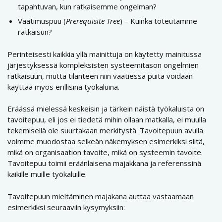
tapahtuvan, kun ratkaisemme ongelman?
Vaatimuspuu (
Prerequisite Tree
) – Kuinka toteutamme
ratkaisun?
Perinteisesti kaikkia yllä mainittuja on käytetty mainitussa
järjestyksessä kompleksisten systeemitason ongelmien
ratkaisuun, mutta tilanteen niin vaatiessa puita voidaan
käyttää myös erillisinä työkaluina.
Eräässä mielessä keskeisin ja tärkein näistä työkaluista on
tavoitepuu, eli jos ei tiedetä mihin ollaan matkalla, ei muulla
tekemisellä ole suurtakaan merkitystä. Tavoitepuun avulla
voimme muodostaa selkeän näkemyksen esimerkiksi siitä,
mikä on organisaation tavoite, mikä on systeemin tavoite.
Tavoitepuu toimii eräänlaisena majakkana ja referenssinä
kaikille muille työkaluille.
Tavoitepuun mieltäminen majakana auttaa vastaamaan
esimerkiksi seuraaviin kysymyksiin: