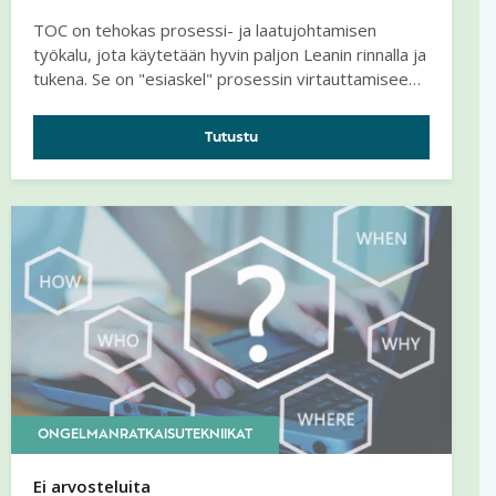
TOC on tehokas prosessi- ja laatujohtamisen
työkalu, jota käytetään hyvin paljon Leanin rinnalla ja
tukena. Se on "esiaskel" prosessin virtauttamiseen.
Virtauksen estää kapeikko, josta seuraa
keskeneräisen työn varasto (WIP).
Tutustu
ONGELMANRATKAISUTEKNIIKAT
Ei arvosteluita