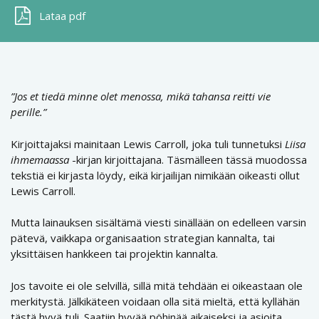
Lataa pdf
”Jos et tiedä minne olet menossa, mikä tahansa reitti vie
perille.”
Kirjoittajaksi mainitaan Lewis Carroll, joka tuli tunnetuksi
Liisa
ihmemaassa
-kirjan kirjoittajana. Täsmälleen tässä muodossa
tekstiä ei kirjasta löydy, eikä kirjailijan nimikään oikeasti ollut
Lewis Carroll.
Mutta lainauksen sisältämä viesti sinällään on edelleen varsin
pätevä, vaikkapa organisaation strategian kannalta, tai
yksittäisen hankkeen tai projektin kannalta.
Jos tavoite ei ole selvillä, sillä mitä tehdään ei oikeastaan ole
merkitystä. Jälkikäteen voidaan olla sitä mieltä, että kyllähän
tästä hyvä tuli. Saatiin hyvää pöhinää aikaiseksi ja asioita