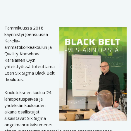
Tammikuussa 2018
käynnistyi Joensuussa
Karelia-
ammattikorkeakoulun ja
Quality Knowhow
Karalainen Oy:n
yhteistyössä toteuttama
Lean Six Sigma Black Belt
-koulutus.
Koulutukseen kuuluu 24
lähiopetuspäivää ja
yhdeksän kuukauden
aikana osallistujat
sisäistävät Six Sigma -
ongelmanratkaisumenet
elmän ja toteuttavat samalla omaan organisaatioonsa