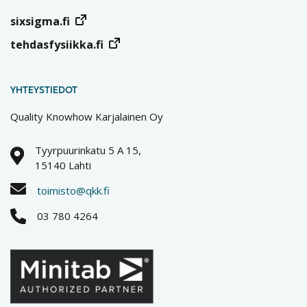
sixsigma.fi
tehdasfysiikka.fi
YHTEYSTIEDOT
Quality Knowhow Karjalainen Oy
Tyyrpuurinkatu 5 A 15,
15140 Lahti
toimisto@qkk.fi
03 780 4264