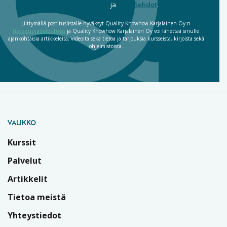
tietosuojaseloste
ja
käyttöehdot
.
Liittymällä postituslistalle hyväksyt Quality Knowhow Karjalainen Oy:n
tietosuojaselosteen
ja Quality Knowhow Karjalainen Oy voi lähettää sinulle
ajankohtaisia artikkeleita, videoita sekä tietoa ja tarjouksia kursseista, kirjoista sekä
ohjelmistoista.
VALIKKO
Kurssit
Palvelut
Artikkelit
Tietoa meistä
Yhteystiedot