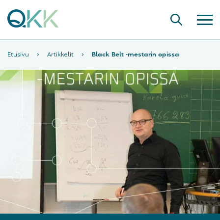
Etusivu
›
Artikkelit
›
Black Belt -mestarin opissa