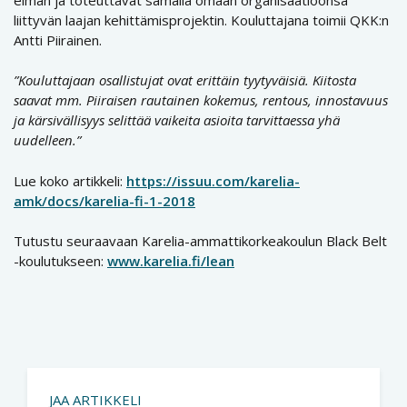
liittyvän laajan kehittämisprojektin. Kouluttajana toimii QKK:n
Antti Piirainen.
”Kouluttajaan osallistujat ovat erittäin tyytyväisiä. Kiitosta
saavat mm. Piiraisen rautainen kokemus, rentous, innostavuus
ja kärsivällisyys selittää vaikeita asioita tarvittaessa yhä
uudelleen.”
Lue koko artikkeli:
https://issuu.com/karelia-
amk/docs/karelia-fi-1-2018
Tutustu seuraavaan Karelia-ammattikorkeakoulun Black Belt
-koulutukseen:
www.karelia.fi/lean
JAA ARTIKKELI