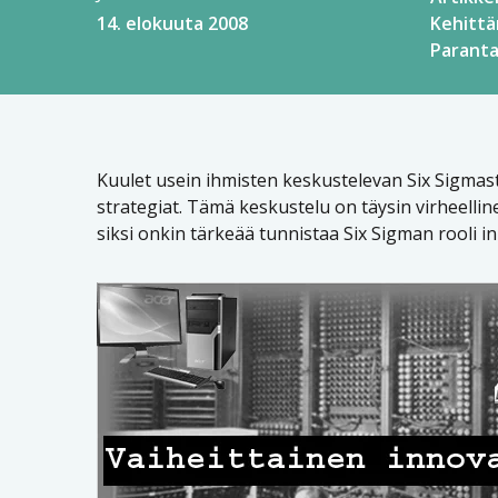
14. elokuuta 2008
Kehitt
Parant
Kuulet usein ihmisten keskustelevan Six Sigmasta
strategiat. Tämä keskustelu on täysin virheelline
siksi onkin tärkeää tunnistaa Six Sigman rooli i