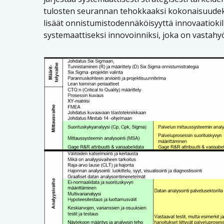
tulosten seurannan tehokkaaksi kokonaisuudeksi
lisäät onnistumistodennäköisyyttä innovaatiokilp
systemaattiseksi innovoinniksi, joka on vastahy