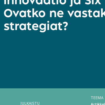
Innovaatio ja Six
Ovatko ne vasta
strategiat?
TEEMA
JULKAISTU
Artikkel