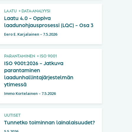
LAATU
DATA-ANALYYSI
Laatu 4.0 – Oppiva
laadunohjausprosessi (LQC) – Osa 3
Eero E. Karjalainen
–
7.5.2026
PARANTAMINEN
ISO 9001
ISO 9001:2026 – Jatkuva
parantaminen
laadunhallintajärjestelmän
ytimessä
Immo Kortelainen
–
7.5.2026
UUTISET
Tunnetko toiminnan lainalaisuudet?
5.5.2026