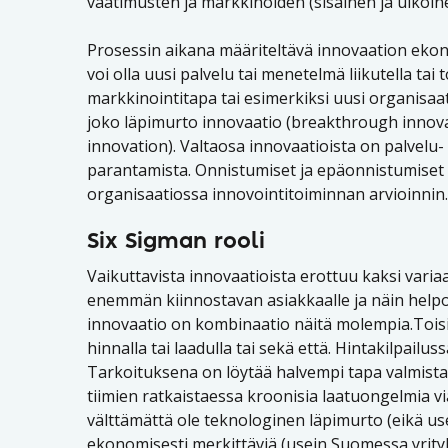
vaatimusten ja markkinoiden (sisäinen ja ulkoin
Prosessin aikana määriteltävä innovaation ekon
voi olla uusi palvelu tai menetelmä liikutella tai t
markkinointitapa tai esimerkiksi uusi organisaat
joko läpimurto innovaatio (breakthrough innovat
innovation). Valtaosa innovaatioista on palvelu
parantamista. Onnistumiset ja epäonnistumiset t
organisaatiossa innovointitoiminnan arvioinnin.
Six Sigman rooli
Vaikuttavista innovaatioista erottuu kaksi variaa
enemmän kiinnostavan asiakkaalle ja näin helpo
innovaatio on kombinaatio näitä molempia.Toisin 
hinnalla tai laadulla tai sekä että. Hintakilpail
Tarkoituksena on löytää halvempi tapa valmistaa,
tiimien ratkaistaessa kroonisia laatuongelmia v
välttämättä ole teknologinen läpimurto (eikä use
ekonomisesti merkittäviä (usein Suomessa yrityks