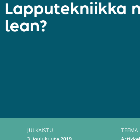
Lapputekniikka 
lean?
JULKAISTU
TEEMA
3. joulukuuta 2019
Artikkel