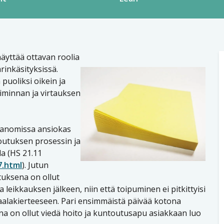
näyttää ottavan roolia
ärinkäsityksissä.
 puoliksi oikein ja
oiminnan ja virtauksen
 Sanomissa ansiokas
outuksen prosessin ja
a (HS 21.11
7.html
). Jutun
tuksena on ollut
eikkauksen jälkeen, niin että toipuminen ei pitkittyisi
sairaalakierteeseen. Pari ensimmäistä päivää kotona
sena on ollut viedä hoito ja kuntoutusapu asiakkaan luo