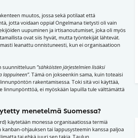
rakenteen muutos, jossa sekä potilaat että
, jotta voidaan oppia! Ongelmana tietysti oli vain
ijöiden uupuminen ja irtisanoutumiset, joka oli myös
allista ovat siis hyvät, mutta työntekijät lähtevät.
rmasti leanattu onnistuneesti, kun ei organisaatioon
yön suunnitteluun
”sähköisten järjestelmien lisäksi
ja lappuineen”
. Tämä on jokseenkin sama, kuin toteaisi
 linnunpöntön rakentamisessa. Toki sitä voi käyttää,
tee linnunpönttöä, ei myöskään lapuilla tule välttämättä
käytetty menetelmä Suomessa?
ard) käytetään monessa organisaatiossa termiä
sen kanban-ohjauksen tai lappusysteemin kanssa paljoa
imatta tai ehkä juuri sen takia. Taulun