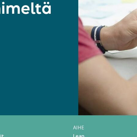
nimeltä
AIHE
it
Lean