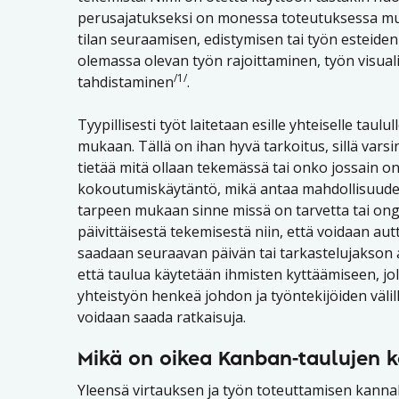
perusajatukseksi on monessa toteutuksessa mu
tilan seuraamisen, edistymisen tai työn esteide
olemassa olevan työn rajoittaminen, työn visuali
/1/
tahdistaminen
.
Tyypillisesti työt laitetaan esille yhteiselle taulu
mukaan. Tällä on ihan hyvä tarkoitus, sillä varsi
tietää mitä ollaan tekemässä tai onko jossain o
kokoutumiskäytäntö, mikä antaa mahdollisuuden 
tarpeen mukaan sinne missä on tarvetta tai onge
päivittäisestä tekemisestä niin, että voidaan aut
saadaan seuraavan päivän tai tarkastelujakson a
että taulua käytetään ihmisten kyttäämiseen, jol
yhteistyön henkeä johdon ja työntekijöiden välille
voidaan saada ratkaisuja.
Mikä on oikea Kanban-taulujen k
Yleensä virtauksen ja työn toteuttamisen kannal