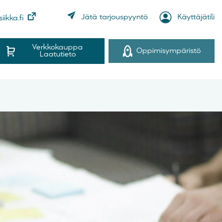
Käyttäjätili
Jätä tarjouspyyntö
iikka.fi
Verkkokauppa
Oppimisympäristö
Laatutieto