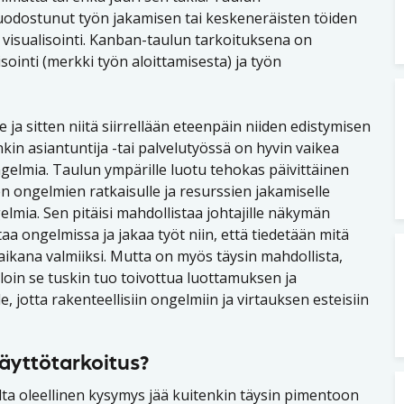
odostunut työn jakamisen tai keskeneräisten töiden
n visualisointi. Kanban-taulun tarkoituksena on
sointi (merkki työn aloittamisesta) ja työn
lle ja sitten niitä siirrellään eteenpäin niiden edistymisen
nkin asiantuntija -tai palvelutyössä on hyvin vaikea
ngelmia. Taulun ympärille luotu tehokas päivittäinen
ongelmien ratkaisulle ja resurssien jakamiselle
lmia. Sen pitäisi mahdollistaa johtajille näkymän
taa ongelmissa ja jakaa työt niin, että tiedetään mitä
ikana valmiiksi. Mutta on myös täysin mahdollista,
loin se tuskin tuo toivottua luottamuksen ja
, jotta rakenteellisiin ongelmiin ja virtauksen esteisiin
äyttötarkoitus?
ta oleellinen kysymys jää kuitenkin täysin pimentoon