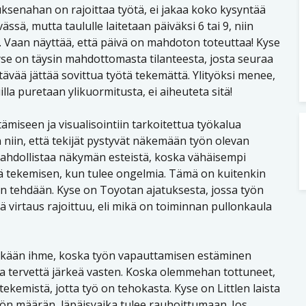
ksenahan on rajoittaa työtä, ei jakaa koko kysyntää
ässä, mutta taululle laitetaan päiväksi 6 tai 9, niin
. Vaan näyttää, että päivä on mahdoton toteuttaa! Kyse
yse on täysin mahdottomasta tilanteesta, josta seuraa
tävää jättää sovittua työtä tekemättä. Ylityöksi menee,
lla puretaan ylikuormitusta, ei aiheuteta sitä!
tämiseen ja visualisointiin tarkoitettua työkalua
in, että tekijät pystyvät näkemään työn olevan
mahdollistaa näkymän esteistä, koska vähäisempi
 tekemisen, kun tulee ongelmia. Tämä on kuitenkin
oin tehdään. Kyse on Toyotan ajatuksesta, jossa työn
virtaus rajoittuu, eli mikä on toiminnan pullonkaula
e mikään ihme, koska työn vapauttamisen estäminen
a tervettä järkeä vasten. Koska olemmehan tottuneet,
tekemistä, jotta työ on tehokasta. Kyse on Littlen laista
työn määrän, läpäisyaika tulee rauhoittumaan. Jos