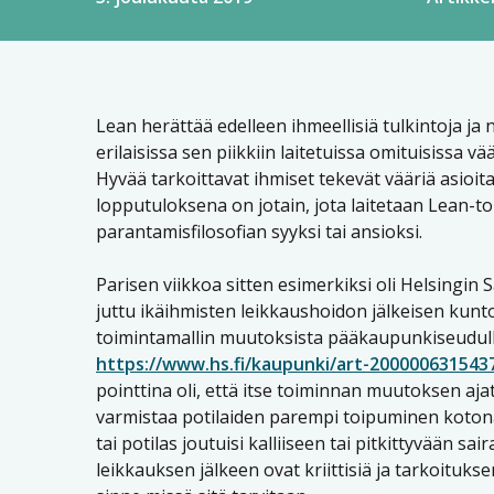
Lean herättää edelleen ihmeellisiä tulkintoja ja 
erilaisissa sen piikkiin laitetuissa omituisissa vä
Hyvää tarkoittavat ihmiset tekevät vääriä asioita
lopputuloksena on jotain, jota laitetaan Lean-t
parantamisfilosofian syyksi tai ansioksi.
Parisen viikkoa sitten esimerkiksi oli Helsingin
juttu ikäihmisten leikkaushoidon jälkeisen kunt
toimintamallin muutoksista pääkaupunkiseudull
https://www.hs.fi/kaupunki/art-200000631543
pointtina oli, että itse toiminnan muutoksen aja
varmistaa potilaiden parempi toipuminen kotona l
tai potilas joutuisi kalliiseen tai pitkittyvään 
leikkauksen jälkeen ovat kriittisiä ja tarkoituk