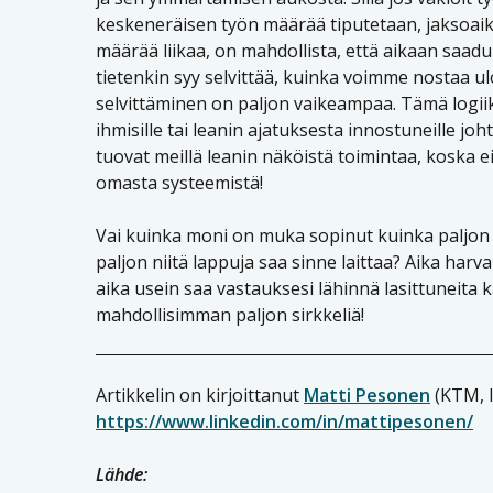
keskeneräisen työn määrää tiputetaan, jaksoaika
määrää liikaa, on mahdollista, että aikaan saad
tietenkin syy selvittää, kuinka voimme nostaa ul
selvittäminen on paljon vaikeampaa. Tämä logiikk
ihmisille tai leanin ajatuksesta innostuneille joh
tuovat meillä leanin näköistä toimintaa, koska 
omasta systeemistä!
Vai kuinka moni on muka sopinut kuinka paljon t
paljon niitä lappuja saa sinne laittaa? Aika harva 
aika usein saa vastauksesi lähinnä lasittuneita 
mahdollisimman paljon sirkkeliä!
Artikkelin on kirjoittanut
Matti Pesonen
(KTM, l
https://www.linkedin.com/in/mattipesonen/
Lähde: