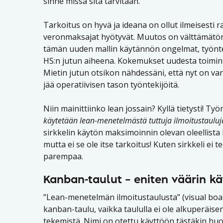
sinne missä sitä tarvitaan.
Tarkoitus on hyvä ja ideana on ollut ilmeisesti 
veronmaksajat hyötyvät. Muutos on välttämätöntä
tämän uuden mallin käytännön ongelmat, työntek
HS:n jutun aiheena. Kokemukset uudesta toimintam
Mietin jutun otsikon nähdessäni, että nyt on va
jää operatiivisen tason työntekijöitä.
Niin mainittiinko lean jossain? Kyllä tietysti! T
käytetään lean-menetelmästä tuttuja ilmoitustaulu
sirkkelin käytön maksimoinnin olevan oleellista
mutta ei se ole itse tarkoitus! Kuten sirkkeli ei 
parempaa.
Kanban-taulut – eniten väärin 
”Lean-menetelmän ilmoitustaulusta” (visual bo
kanban-taulu, vaikka taululla ei ole alkuperäi
tekemistä. Nimi on otettu käyttöön tästäkin huol