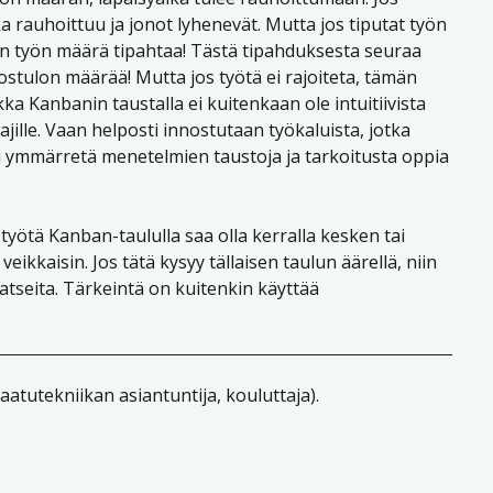
 rauhoittuu ja jonot lyhenevät. Mutta jos tiputat työn
un työn määrä tipahtaa! Tästä tipahduksesta seuraa
ostulon määrää! Mutta jos työtä ei rajoiteta, tämän
a Kanbanin taustalla ei kuitenkaan ole intuitiivista
tajille. Vaan helposti innostutaan työkaluista, jotka
ei ymmärretä menetelmien taustoja ja tarkoitusta oppia
yötä Kanban-taululla saa olla kerralla kesken tai
veikkaisin. Jos tätä kysyy tällaisen taulun äärellä, niin
katseita. Tärkeintä on kuitenkin käyttää
aatutekniikan asiantuntija, kouluttaja).