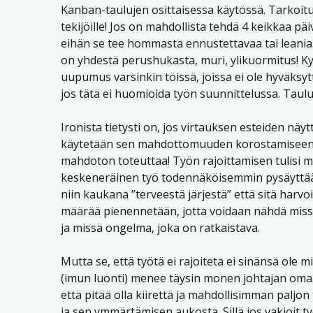
Kanban-taulujen osittaisessa käytössä. Tarkoitu
tekijöille! Jos on mahdollista tehdä 4 keikkaa päiv
eihän se tee hommasta ennustettavaa tai leania
on yhdestä perushukasta, muri, ylikuormitus! K
uupumus varsinkin töissä, joissa ei ole hyväksyt
jos tätä ei huomioida työn suunnittelussa. Taului
Ironista tietysti on, jos virtauksen esteiden näyt
käytetään sen mahdottomuuden korostamiseen ni
mahdoton toteuttaa! Työn rajoittamisen tulisi 
keskeneräinen työ todennäköisemmin pysäyttää
niin kaukana ”terveestä järjestä” että sitä harv
määrää pienennetään, jotta voidaan nähdä missä 
ja missä ongelma, joka on ratkaistava.
Mutta se, että työtä ei rajoiteta ei sinänsä ol
(imun luonti) menee täysin monen johtajan oma
että pitää olla kiirettä ja mahdollisimman paljon 
ja sen ymmärtämisen aukosta. Sillä jos vakioit 