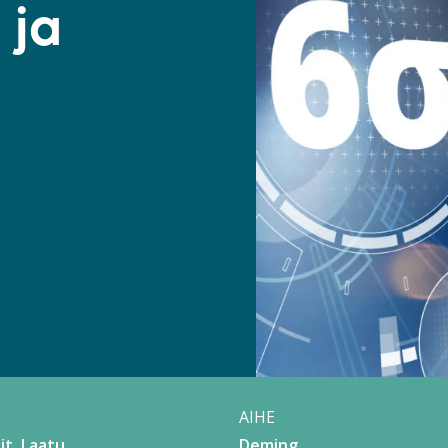
 ja
AIHE
it
Laatu
Deming