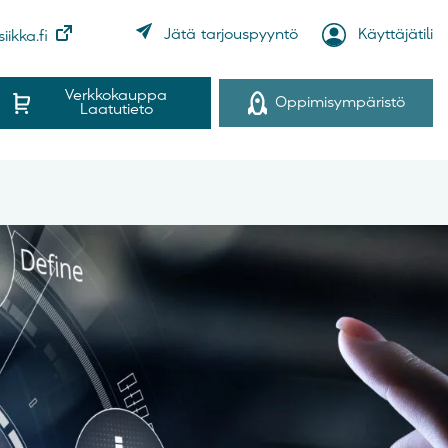
Käyttäjätili
Jätä tarjouspyyntö
iikka.fi
Verkkokauppa
Oppimisympäristö
Laatutieto