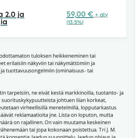
59,00
€
 2.0 ja
+ alv
ia
(13.5%)
in odottamaton tuloksen heikkeneminen tai
 erilaisiin näkyviin tai näkymättömiin ja
 ja tuottavuusongelmiin (ominaisuus- tai
in tarpeisiin, ne eivät kestä markkinoilla, tuotanto- ja
 suorituskykypuutteista johtuen liian korkeat,
eutetaan virheellisillä menetelmillä, lopputarkastus
säävät reklamaatioita jne. Lista on loputon, mutta
 määrä on rajallinen. On vain muutama keskeinen
vähenemään tai jopa kokonaan poistettua. Tri J. M.
tä konseptia: laadun suunnittelu, laadun ohjaus ja