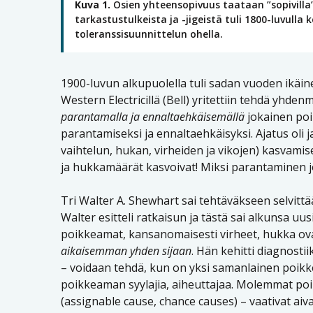
Kuva 1.
Osien yhteensopivuus taataan ”sopivilla” 
tarkastustulkeista ja -jigeistä tuli 1800-luvu
toleranssisuunnittelun ohella.
1900-luvun alkupuolella tuli sadan vuoden ikäin
Western Electricillä (Bell) yritettiin tehdä yhden
parantamalla ja ennaltaehkäisemällä
jokainen poi
parantamiseksi ja ennaltaehkäisyksi. Ajatus oli
vaihtelun, hukan, virheiden ja vikojen) kasvamisee
ja hukkamäärät kasvoivat! Miksi parantaminen j
Tri Walter A. Shewhart sai tehtäväkseen selvitt
Walter esitteli ratkaisun ja tästä sai alkunsa u
poikkeamat, kansanomaisesti virheet, hukka ov
aikaisemman yhden sijaan
. Hän kehitti diagnosti
– voidaan tehdä, kun on yksi samanlainen poikk
poikkeaman syylajia, aiheuttajaa. Molemmat poikk
(assignable cause, chance causes) – vaativat ai