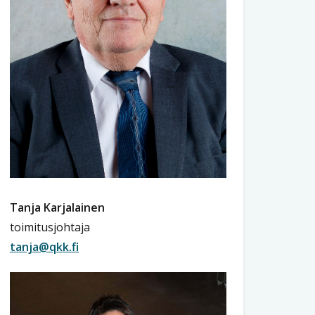
Tanja Karjalainen
toimitusjohtaja
tanja@qkk.fi