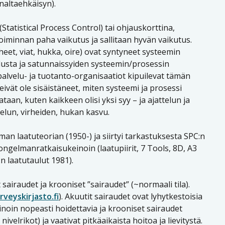
naltaehkäisyn).
atistical Process Control) tai ohjauskorttina,
oiminnan paha vaikutus ja sallitaan hyvän vaikutus.
eet, viat, hukka, oire) ovat syntyneet systeemin
lusta ja satunnaissyiden systeemin/prosessin
 palvelu- ja tuotanto-organisaatiot kipuilevat tämän
ivät ole sisäistäneet, miten systeemi ja prosessi
taan, kuten kaikkeen olisi yksi syy – ja ajattelun ja
lun, virheiden, hukan kasvu.
an laatuteorian (1950-) ja siirtyi tarkastuksesta SPC:n
 ongelmanratkaisukeinoin (laatupiirit, 7 Tools, 8D, A3
n laatutaulut 1981).
airaudet ja krooniset ”sairaudet” (~normaali tila).
veyskirjasto.fi
). Akuutit sairaudet ovat lyhytkestoisia
einoin nopeasti hoidettavia ja krooniset sairaudet
velrikot) ja vaativat pitkäaikaista hoitoa ja lievitystä.