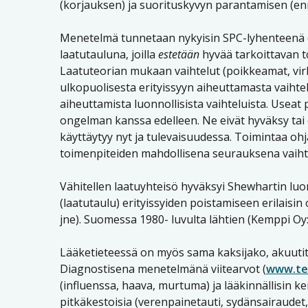
(korjauksen) ja suorituskyvyn parantamisen (en
Menetelmä tunnetaan nykyisin SPC-lyhenteenä (St
laatutauluna, joilla
estetään
hyvää tarkoittavan t
Laatuteorian mukaan vaihtelut (poikkeamat, virh
ulkopuolisesta erityissyyn aiheuttamasta vaihte
aiheuttamista luonnollisista vaihteluista. Useat
ongelman kanssa edelleen. Ne eivät hyväksy tai e
käyttäytyy nyt ja tulevaisuudessa. Toimintaa ohja
toimenpiteiden mahdollisena seurauksena vaihte
Vähitellen laatuyhteisö hyväksyi Shewhartin luom
(laatutaulu) erityissyiden poistamiseen erilaisin
jne). Suomessa 1980- luvulta lähtien (Kemppi Oy:
Lääketieteessä on myös sama kaksijako, akuutit s
Diagnostisena menetelmänä viitearvot (
www.ter
(influenssa, haava, murtuma) ja lääkinnällisin k
pitkäkestoisia (verenpainetauti, sydänsairaudet, ni