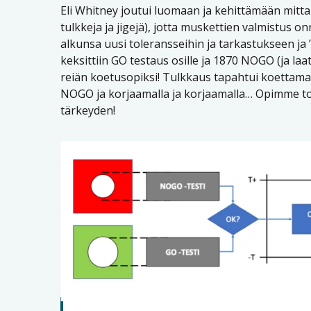
Eli Whitney joutui luomaan ja kehittämään mittau
tulkkeja ja jigejä), jotta muskettien valmistus on
alkunsa uusi toleransseihin ja tarkastukseen j
keksittiin GO testaus osille ja 1870 NOGO (ja laa
reiän koetusopiksi! Tulkkaus tapahtui koettamal
NOGO ja korjaamalla ja korjaamalla… Opimme to
tärkeyden!