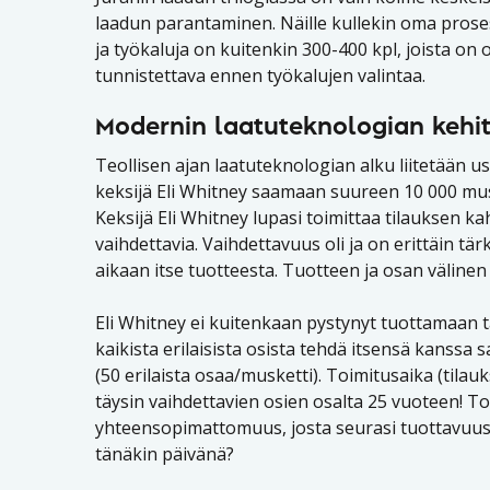
laadun parantaminen. Näille kullekin oma proses
ja työkaluja on kuitenkin 300-400 kpl, joista on
tunnistettava ennen työkalujen valintaa.
Modernin laatuteknologian kehity
Teollisen ajan laatuteknologian alku liitetään 
keksijä Eli Whitney saamaan suureen 10 000 muske
Keksijä Eli Whitney lupasi toimittaa tilauksen ka
vaihdettavia. Vaihdettavuus oli ja on erittäin tär
aikaan itse tuotteesta. Tuotteen ja osan välinen
Eli Whitney ei kuitenkaan pystynyt tuottamaan tar
kaikista erilaisista osista tehdä itsensä kanssa sa
(50 erilaista osaa/musketti). Toimitusaika (tilau
täysin vaihdettavien osien osalta 25 vuoteen! T
yhteensopimattomuus, josta seurasi tuottavuus-
tänäkin päivänä?