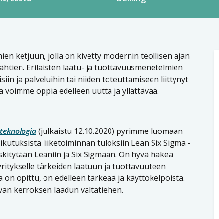
ien ketjuun, jolla on kivetty modernin teollisen ajan
ähtien. Erilaisten laatu- ja tuottavuusmenetelmien
iin ja palveluihin tai niiden toteuttamiseen liittynyt
 voimme oppia edelleen uutta ja yllättävää.
uteknologia
(julkaistu 12.10.2020) pyrimme luomaan
kutuksista liiketoiminnan tuloksiin Lean Six Sigma -
keskitytään Leaniin ja Six Sigmaan. On hyvä hakea
ritykselle tärkeiden laatuun ja tuottavuuteen
ta on opittu, on edelleen tärkeää ja käyttökelpoista.
van kerroksen laadun valtatiehen.