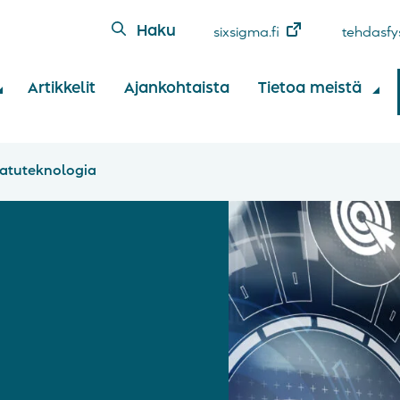
Haku
sixsigma.fi
tehdasfys
Artikkelit
Ajankohtaista
Tietoa meistä
aatuteknologia