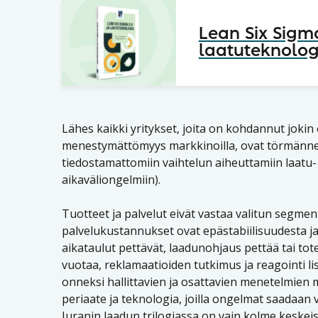
Lean Six Sigma
laatuteknolog
Lähes kaikki yritykset, joita on kohdannut jok
menestymättömyys markkinoilla, ovat törmänneet
tiedostamattomiin vaihtelun aiheuttamiin laatu-
aikaväliongelmiin).
Tuotteet ja palvelut eivät vastaa valitun segment
palvelukustannukset ovat epästabiilisuudesta ja
aikataulut pettävät, laadunohjaus pettää tai tot
vuotaa, reklamaatioiden tutkimus ja reagointi li
onneksi hallittavien ja osattavien menetelmien
periaate ja teknologia, joilla ongelmat saadaan 
Juranin laadun trilogiassa on vain kolme keskeis