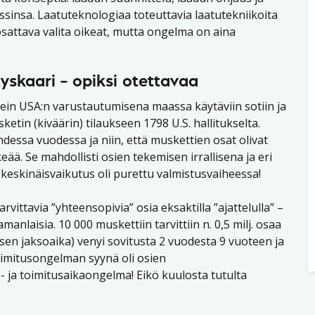
sinsa. Laatuteknologiaa toteuttavia laatutekniikoita
 osattava valita oikeat, mutta ongelma on aina
skaari – opiksi otettavaa
usein USA:n varustautumisena maassa käytäviin sotiin ja
tin (kiväärin) tilaukseen 1798 U.S. hallitukselta.
hdessa vuodessa ja niin, että muskettien osat olivat
keää. Se mahdollisti osien tekemisen irrallisena ja eri
 keskinäisvaikutus oli purettu valmistusvaiheessa!
vittavia ”yhteensopivia” osia eksaktilla ”ajattelulla” –
manlaisia. 10 000 muskettiin tarvittiin n. 0,5 milj. osaa
ksen jaksoaika) venyi sovitusta 2 vuodesta 9 vuoteen ja
oimitusongelman syynä oli osien
 ja toimitusaikaongelma! Eikö kuulosta tutulta