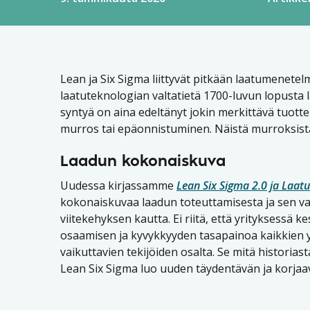
Lean ja Six Sigma liittyvät pitkään laatumenetelm
laatuteknologian valtatietä 1700-luvun lopusta l
syntyä on aina edeltänyt jokin merkittävä tuotteis
murros tai epäonnistuminen. Näistä murroksista
Laadun kokonaiskuva
Uudessa kirjassamme
Lean Six Sigma 2.0 ja Laat
kokonaiskuvaa laadun toteuttamisesta ja sen vai
viitekehyksen kautta. Ei riitä, että yrityksessä 
osaamisen ja kyvykkyyden tasapainoa kaikkien y
vaikuttavien tekijöiden osalta. Se mitä historias
Lean Six Sigma luo uuden täydentävän ja korjaa