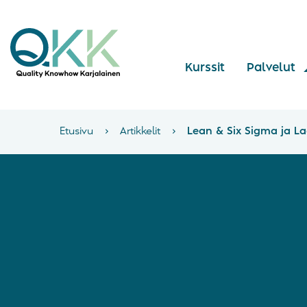
Kurssit
Palvelut
Etusivu
›
Artikkelit
›
Lean & Six Sigma ja L