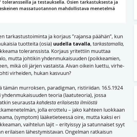
toleransseilla ja testauksella. Osien tarkastuksesta ja
lla keskeinen massatuotannon mahdollistava menetelmä
en tarkastustoiminta ja korjaus ”rajansa päähän”, kun
mukaisia tuotteita (osia)
uudella tavalla
, t
arkastamalla,
kkeama toleranssista. Korjaus yritettiin muuttaa
 jalo, mutta johtikin yhdenmukaisuuden (poikkeamien,
n, mikä oli järjen vastaista. Aivan oikein luettu, virhe-
ohti virheiden, hukan kasvuun?
ää tämän murroksen, paradigman, ristiriidan. 16.5.1924
usi yhdenmukaisuuden teoria (laatuteoria), jossa
atkin seurausta
kahdesta erilaisesta ilmiöstä
ikkamenetelmän, jolla erottelu – jako kahteen luokkaan
eama, (symptom) lääketieteessä oire, mutta kaksi eri
eaman, vaihtelun lajit – erityissyy ja satunnaiset syyt
van erilaisen lähestymistavan. Ongelman ratkaisun