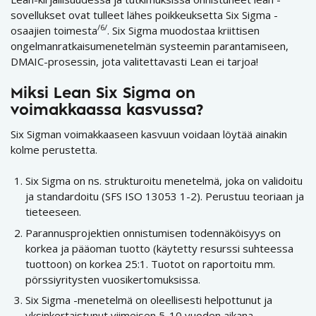
sovellukset ovat tulleet lähes poikkeuksetta Six Sigma -
/6/
osaajien toimesta
. Six Sigma muodostaa kriittisen
ongelmanratkaisumenetelmän systeemin parantamiseen,
DMAIC-prosessin, jota valitettavasti Lean ei tarjoa!
Miksi Lean Six Sigma on
voimakkaassa kasvussa?
Six Sigman voimakkaaseen kasvuun voidaan löytää ainakin
kolme perustetta.
Six Sigma on ns. strukturoitu menetelmä, joka on validoitu
ja standardoitu (SFS ISO 13053 1-2). Perustuu teoriaan ja
tieteeseen.
Parannusprojektien onnistumisen todennäköisyys on
korkea ja pääoman tuotto (käytetty resurssi suhteessa
tuottoon) on korkea 25:1. Tuotot on raportoitu mm.
pörssiyritysten vuosikertomuksissa.
Six Sigma -menetelmä on oleellisesti helpottunut ja
yksinkertaistunut viimeisen 5-10 vuoden aikana