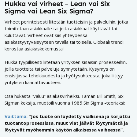
Hukka vai virheet – Lean vai Six
Sigma vai Lean Six Sigma?
Virheet perinteisesti liitetään tuotteisiin ja palveluihin, jotka
toimitetaan asiakkaalle tai joita asiakkaat käyttävät tai
kuluttavat. Virheet ovat siis yhteydessä
asiakastyytyväisyyteen tavalla tai toisella. Globaali trendi
korostaa asiakaskokemusta!
Hukka tyypillisesti liitetään yrityksen sisäisiin prosesseihin,
joilla tuotteita tai palveluja synnytetään. Kysymys on
ensisijassa tehokkuudesta ja hyötysuhteesta, joka liittyy
yrityksen kannattavuuteen.
Osa hukasta ”valuu” asiakasvirheiksi. Tämän Bill Smith, Six
Sigman keksijä, muotoili vuonna 1985 Six Sigma -teoriaksi:
Väittämä:
”Jos tuote on löydetty viallisena ja korjattu
tuotantoprosessissa, muut viat jäävät löytymättä ja
löytyvät myöhemmin käytön aikaisessa vaiheessa”.