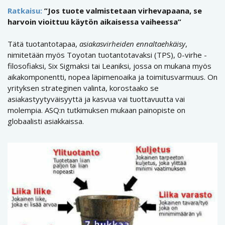
Ratkaisu:
”Jos tuote valmistetaan virhevapaana, se
harvoin vioittuu käytön aikaisessa vaiheessa”
Tätä tuotantotapaa,
asiakasvirheiden ennaltaehkäisy
,
nimitetään myös Toyotan tuotantotavaksi (TPS), 0-virhe -
filosofiaksi, Six Sigmaksi tai Leaniksi, jossa on mukana myös
aikakomponentti, nopea läpimenoaika ja toimitusvarmuus. On
yrityksen strateginen valinta, korostaako se
asiakastyytyväisyyttä ja kasvua vai tuottavuutta vai
molempia. ASQ:n tutkimuksen mukaan painopiste on
globaalisti asiakkaissa.