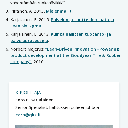
vähentämään ruokahävikkiä”
Piirainen, A. 2013.
Mielenmallit
.
Karjalainen, E. 2015.
Palvelun ja tuotteiden laatu ja
Lean Six Sigma
.
Karjalainen, E. 2013.
Kuinka hallitsen tuotanto- ja
palveluprosesseja
.
Norbert Majerus:
”Lean-Driven Innovation –Powering
product development at the Goodyear Tire & Rubber
company”
, 2016
KIRJOITTAJA
Eero E. Karjalainen
Senior Specialist, hallituksen puheenjohtaja
eero@qkk.fi