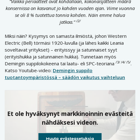
”Vaikka periaatteet ovat kohdallaan, kokonaisjätteen määrä
konsernissa on kasvanut jo kahden vuoden ajan. Viime vuonna
se oli 8 % tuotettua tonnia kohden. Näin emme halua
/2/
jatkaa.”
Miksi näin? Kysymys on samasta ilmiöstä, johon Western
Electric (Bell) törmäsi 1920-luvulla (ja lähes kaikki Leania
soveltavat yritykset) – erityissyy ja satunnaiset syyt
(erityishukka ja satunnainen hukka). Tunnetaan myös
/3/ /4/ /5/
Demingin suppilokokeena tai laatu- eli SPC-teoriana
.
Katso Youtube-video:
Demingin suppilo
tuotantoympäristössä – säädön vaikutus vaihteluun
Et ole hyväksynyt markkinoinnin evästeitä
nähdäksesi videon.
Muuta evästeasetuksia