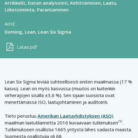
Artikkelit
Datan analysointi
Kehittäminen
Laatu
Liiketoiminta
Parantaminen
AIHE
Deming
Lean
Lean Six Sigma
Lataa pdf
Lean Six Sigma leviää suhteellisesti eniten maailmassa (17 %
kasvu). Lean on myös kasvussa (muutos on kuitenkin
virherajojen sisällä ±3,6 %). Sen sijaan suosiota ovat
menettämässä ISO, laatujohtaminen ja auditointi.
Tieto perustuu
Amerikan Laatuyhdistyksen (ASQ)
/1/
maailman laatutilannetta 2016 kuvaavaan tutkimuksen
.
Tutkimukseen osallistui 1665 yritystä lähes sadasta maasta.
Suomesta osallistujia oli 68.