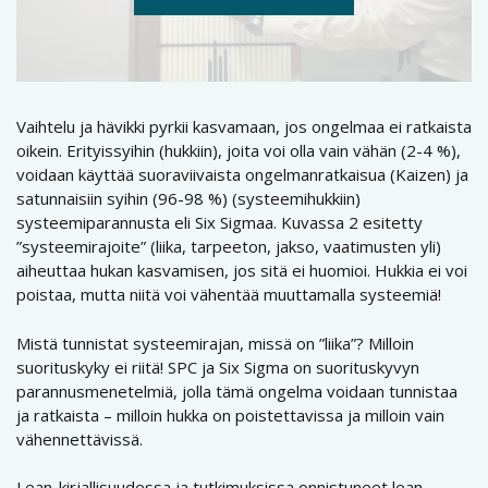
Vaihtelu ja hävikki pyrkii kasvamaan, jos ongelmaa ei ratkaista
oikein. Erityissyihin (hukkiin), joita voi olla vain vähän (2-4 %),
voidaan käyttää suoraviivaista ongelmanratkaisua (Kaizen) ja
satunnaisiin syihin (96-98 %) (systeemihukkiin)
systeemiparannusta eli Six Sigmaa. Kuvassa 2 esitetty
”systeemirajoite” (liika, tarpeeton, jakso, vaatimusten yli)
aiheuttaa hukan kasvamisen, jos sitä ei huomioi. Hukkia ei voi
poistaa, mutta niitä voi vähentää muuttamalla systeemiä!
Mistä tunnistat systeemirajan, missä on ”liika”? Milloin
suorituskyky ei riitä! SPC ja Six Sigma on suorituskyvyn
parannusmenetelmiä, jolla tämä ongelma voidaan tunnistaa
ja ratkaista – milloin hukka on poistettavissa ja milloin vain
vähennettävissä.
Lean-kirjallisuudessa ja tutkimuksissa onnistuneet lean -