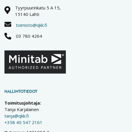
Tyyrpuurinkatu 5 A 15,
15140 Lahti
toimisto@qkk.fi
03 780 4264
HALLINTOTIEDOT
Toimitusjohtaja:
Tanja Karjalainen
tanja@qkk.fi
+358 40 547 2161