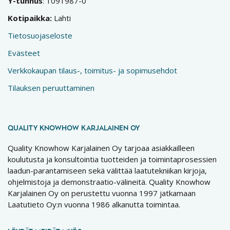
Y-tunnus
: 1091987-0
Kotipaikka:
Lahti
Tietosuojaseloste
Evästeet
Verkkokaupan tilaus-, toimitus- ja sopimusehdot
Tilauksen peruuttaminen
QUALITY KNOWHOW KARJALAINEN OY
Quality Knowhow Karjalainen Oy tarjoaa asiakkailleen
koulutusta ja konsultointia tuotteiden ja toimintaprosessien
laadun-parantamiseen sekä välittää laatutekniikan kirjoja,
ohjelmistoja ja demonstraatio-välineitä. Quality Knowhow
Karjalainen Oy on perustettu vuonna 1997 jatkamaan
Laatutieto Oy:n vuonna 1986 alkanutta toimintaa.