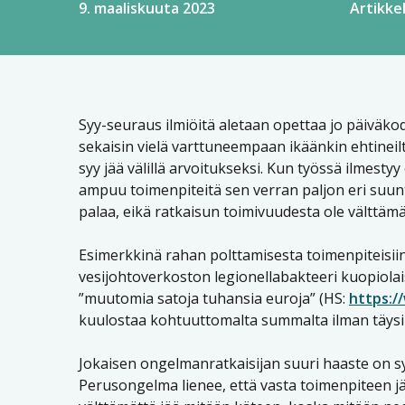
9. maaliskuuta 2023
Artikkel
Syy-seuraus ilmiöitä aletaan opettaa jo päiväkodi
sekaisin vielä varttuneempaan ikäänkin ehtineilt
syy jää välillä arvoitukseksi. Kun työssä ilmestyy
ampuu toimenpiteitä sen verran paljon eri suunti
palaa, eikä ratkaisun toimivuudesta ole välttämä
Esimerkkinä rahan polttamisesta toimenpiteisiin 
vesijohtoverkoston legionellabakteeri kuopiolai
”muutomia satoja tuhansia euroja” (HS:
https:/
kuulostaa kohtuuttomalta summalta ilman täysin
Jokaisen ongelmanratkaisijan suuri haaste on syi
Perusongelma lienee, että vasta toimenpiteen jälk