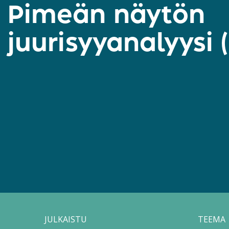
Pimeän näytön
juurisyyanalyysi 
JULKAISTU
TEEMA