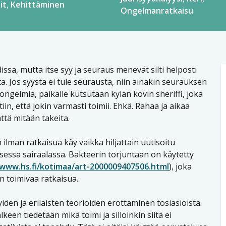
it
Kehittäminen
Ongelmanratkaisu
ssa, mutta itse syy ja seuraus menevät silti helposti
ä. Jos syystä ei tule seurausta, niin ainakin seurauksen
 ongelmia, paikalle kutsutaan kylän kovin sheriffi, joka
in, että jokin varmasti toimii. Ehkä. Rahaa ja aikaa
ttä mitään takeita.
ilman ratkaisua käy vaikka hiljattain uutisoitu
sessa sairaalassa. Bakteerin torjuntaan on käytetty
/www.hs.fi/kotimaa/art-2000009407506.html
), joka
 toimivaa ratkaisua.
den ja erilaisten teorioiden erottaminen tosiasioista.
een tiedetään mikä toimi ja silloinkin siitä ei