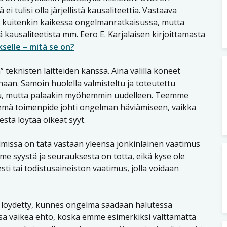
ä ei tulisi olla järjellistä kausaliteettia. Vastaava
 kuitenkin kaikessa ongelmanratkaisussa, mutta
kausaliteetista mm. Eero E. Karjalaisen kirjoittamasta
selle – mitä se on?
teknisten laitteiden kanssa. Aina välillä koneet
haan. Samoin huolella valmisteltu ja toteutettu
uu, mutta palaakin myöhemmin uudelleen. Teemme
ekemä toimenpide johti ongelman häviämiseen, vaikka
stä löytää oikeat syyt.
missä on tätä vastaan yleensä jonkinlainen vaatimus
me syystä ja seurauksesta on totta, eikä kyse ole
sti tai todistusaineiston vaatimus, jolla voidaan
ole löydetty, kunnes ongelma saadaan halutessa
a vaikea ehto, koska emme esimerkiksi välttämättä