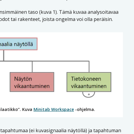
ensimmäinen taso (kuva 1). Tämä kuvaa analysoitavaa
ot tai rakenteet, joista ongelma voi olla peräisin.
älaatikko”. Kuva
Minitab Workspace
-ohjelma.
tapahtumaa (ei kuvasignaalia näytöllä) ja tapahtuman