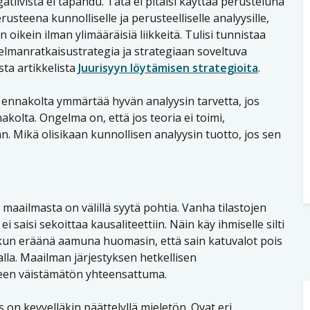
tiivista ei tapahdu. Tätä ei pitäisi käyttää perusteluna
steena kunnolliselle ja perusteelliselle analyysille,
ikein ilman ylimääräisiä liikkeitä. Tulisi tunnistaa
lmanratkaisustrategia ja strategiaan soveltuva
sta artikkelista
Juurisyyn löytämisen strategioita
.
ennakolta ymmärtää hyvän analyysin tarvetta, jos
akolta. Ongelma on, että jos teoria ei toimi,
än. Mikä olisikaan kunnollisen analyysin tuotto, jos sen
 maailmasta on välillä syytä pohtia. Vanha tilastojen
 saisi sekoittaa kausaliteettiin. Näin käy ihmiselle silti
un eräänä aamuna huomasin, että sain katuvalot pois
la. Maailman järjestyksen hetkellisen
leen väistämätön yhteensattuma.
on kevyelläkin päättelyllä mieletön. Ovat eri