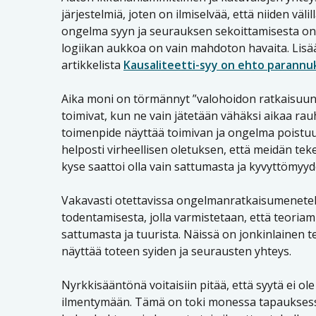
järjestelmiä, joten on ilmiselvää, että niiden välill
ongelma syyn ja seurauksen sekoittamisesta on
logiikan aukkoa on vain mahdoton havaita. Lisää 
artikkelista
Kausaliteetti-syy on ehto parannuk
Aika moni on törmännyt ”valohoidon ratkaisuun” 
toimivat, kun ne vain jätetään vähäksi aikaa rau
toimenpide näyttää toimivan ja ongelma poist
helposti virheellisen oletuksen, että meidän t
kyse saattoi olla vain sattumasta ja kyvyttömyyde
Vakavasti otettavissa ongelmanratkaisumenetel
todentamisesta, jolla varmistetaan, että teoriam
sattumasta ja tuurista. Näissä on jonkinlainen te
näyttää toteen syiden ja seurausten yhteys.
Nyrkkisääntönä voitaisiin pitää, että syytä ei 
ilmentymään. Tämä on toki monessa tapauksess