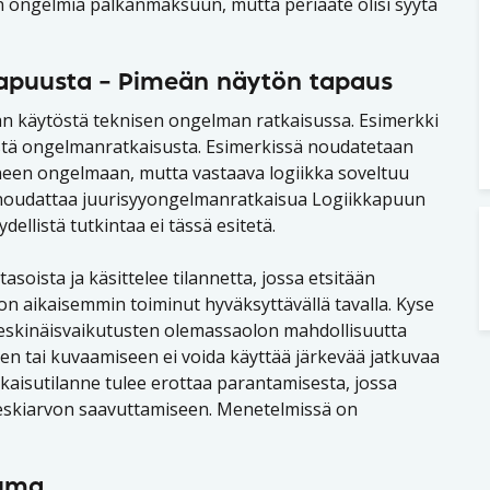
an ongelmia palkanmaksuun, mutta periaate olisi syytä
kapuusta – Pimeän näytön tapaus
an käytöstä teknisen ongelman ratkaisussa. Esimerkki
ästä ongelmanratkaisusta. Esimerkissä noudatetaan
neen ongelmaan, mutta vastaava logiikka soveltuu
ä noudattaa juurisyyongelmanratkaisua Logiikkapuun
ydellistä tutkintaa ei tässä esitetä.
oista ja käsittelee tilannetta, jossa etsitään
on aikaisemmin toiminut hyväksyttävällä tavalla. Kyse
 keskinäisvaikutusten olemassaolon mahdollisuutta
en tai kuvaamiseen ei voida käyttää järkevää jatkuvaa
kaisutilanne tulee erottaa parantamisesta, jossa
eskiarvon saavuttamiseen. Menetelmissä on
tuma