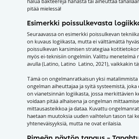
halua bakteereja hanasta tai aiheuttaa tahalla
pitää mielessä!
Esimerkki poissulkevasta logiik
Seuraavassa on esimerkki poissulkevan tekniik
on kuvaus logiikasta, mutta ei välttämättä hyv
poissulkevan karsimisen strategiaa kotitietoko
myös ei-teknisiin ongelmiin. Valittu menetelm
avulla (Latino, Latino Latino, 2021), vaikkakin tä
Tämä on ongelmanratkaisun yksi matalimmista tas
ongelman aiheuttajaa ja syitä systeemistä, joka 
on vianetsinnän logiikasta, jossa merkittävien
voidaan pitää alhaisena ja ongelman mittaamise
mittausasteikkoa ja dataa. Kuvattu ongelmanrat
haetaan muutoksia uuden vaihtelun tason tai k
yhteneväisyyksiä, mutta ne ovat erilaisia.
Pimeän näytön tapaus – Tapah