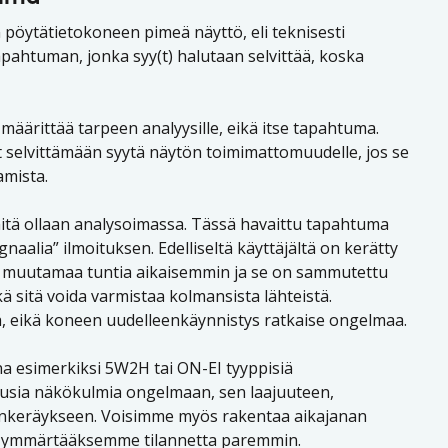
öytätietokoneen pimeä näyttö, eli teknisesti
apahtuman, jonka syy(t) halutaan selvittää, koska
 määrittää tarpeen analyysille, eikä itse tapahtuma.
t selvittämään syytä näytön toimimattomuudelle, jos se
amista.
itä ollaan analysoimassa. Tässä havaittu tapahtuma
naalia” ilmoituksen. Edelliseltä käyttäjältä on kerätty
ötä muutamaa tuntia aikaisemmin ja se on sammutettu
ikä sitä voida varmistaa kolmansista lähteistä.
lä, eikä koneen uudelleenkäynnistys ratkaise ongelmaa.
a esimerkiksi 5W2H tai ON-EI tyyppisiä
 uusia näkökulmia ongelmaan, sen laajuuteen,
edonkeräykseen. Voisimme myös rakentaa aikajanan
stä ymmärtääksemme tilannetta paremmin.