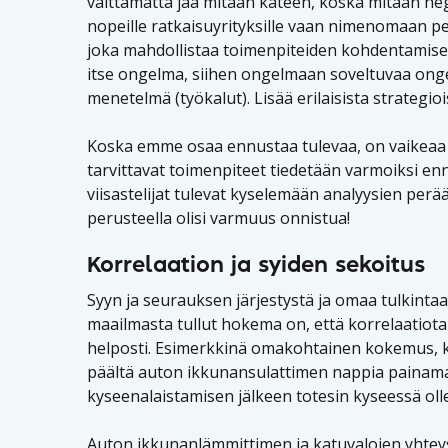
välttämättä jää mitään käteen, koska mitään nega
nopeille ratkaisuyrityksille vaan nimenomaan peru
joka mahdollistaa toimenpiteiden kohdentamisen o
itse ongelma, siihen ongelmaan soveltuvaa onge
menetelmä (työkalut). Lisää erilaisista strategioi
Koska emme osaa ennustaa tulevaa, on vaikeaa 
tarvittavat toimenpiteet tiedetään varmoiksi enn
viisastelijat tulevat kyselemään analyysien perä
perusteella olisi varmuus onnistua!
Korrelaation ja syiden sekoitus
Syyn ja seurauksen järjestystä ja omaa tulkintaa
maailmasta tullut hokema on, että korrelaatiota ei
helposti. Esimerkkinä omakohtainen kokemus, k
päältä auton ikkunansulattimen nappia painamal
kyseenalaistamisen jälkeen totesin kyseessä ol
Auton ikkunanlämmittimen ja katuvalojen yhteys 