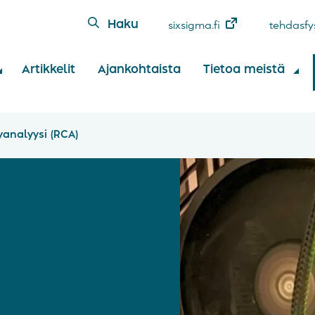
Haku
sixsigma.fi
tehdasfys
Artikkelit
Ajankohtaista
Tietoa meistä
analyysi (RCA)