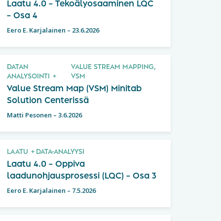
Laatu 4.0 – Tekoälyosaaminen LQC
– Osa 4
Eero E. Karjalainen
–
23.6.2026
DATAN
VALUE STREAM MAPPING,
ANALYSOINTI
VSM
Value Stream Map (VSM) Minitab
Solution Centerissä
Matti Pesonen
–
3.6.2026
LAATU
DATA-ANALYYSI
Laatu 4.0 – Oppiva
laadunohjausprosessi (LQC) – Osa 3
Eero E. Karjalainen
–
7.5.2026