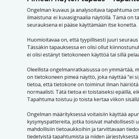
Ongelman kuvaus ja analysoitava tapahtuma on p
ilmaistuna: ei kuvasignaalia näytöllä. Tämä on t
seurauksena ei pääse käyttämään itse konetta.
Huomioitavaa on, että tyypillisesti juuri seuraus
Tässäkin tapauksessa en olisi ollut kiinnostunu
ei olisi estänyt tietokoneen käyttöä tai sillä pela
Oleellista ongelmanratkaisussa on ymmärtää, m
on tietokoneen pimeä näyttö, joka näyttää ”ei sig
tietoa, että tietokone on toiminut ilman häiri
normaalisti. Tätä tietoa ei toistaiseksi epäillä, e
Tapahtuma toistuu jo toista kertaa viikon sisäl
Ongelman määrityksessä voitaisiin käyttää apun
kysymyspattereita, jotka toisivat mahdollisesti
mahdollisiin tietoaukkoihin ja tarvittavaan ti
tiedetyistä tapahtumista ja niiden järjestykse