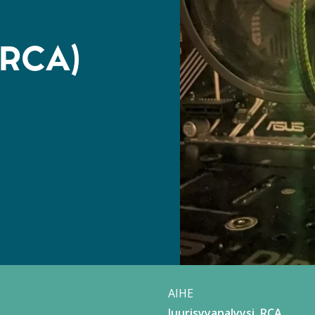
(RCA)
AIHE
Juurisyyanalyysi, RCA