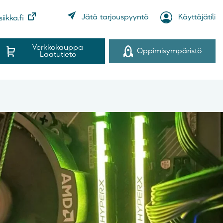
Käyttäjätili
Jätä tarjouspyyntö
iikka.fi
Verkkokauppa
Oppimisympäristö
Laatutieto