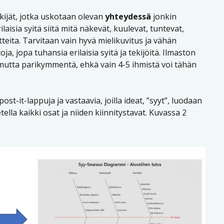
ekijät, jotka uskotaan olevan
yhteydessä
jonkin
rilaisia syitä siitä mitä näkevät, kuulevat, tuntevat,
tteita. Tarvitaan vain hyvä mielikuvitus ja vähän
toja, jopa tuhansia erilaisia syitä ja tekijöitä. Ilmaston
, mutta parikymmentä, ehkä vain 4-5 ihmistä voi tähän
ost-it-lappuja ja vastaavia, joilla ideat, ”syyt”, luodaan
tella kaikki osat ja niiden kiinnitystavat. Kuvassa 2