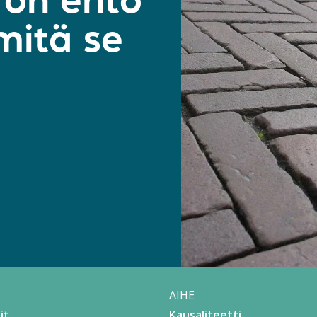
 on ehto
mitä se
AIHE
it
Kausaliteetti