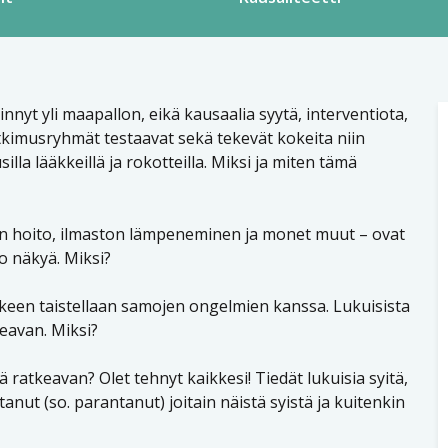
yt yli maapallon, eikä kausaalia syytä, interventiota,
tkimusryhmät testaavat sekä tekevät kokeita niin
silla lääkkeillä ja rokotteilla. Miksi ja miten tämä
n hoito, ilmaston lämpeneminen ja monet muut – ovat
o näkyä. Miksi?
älkeen taistellaan samojen ongelmien kanssa. Lukuisista
keavan. Miksi?
ä ratkeavan? Olet tehnyt kaikkesi! Tiedät lukuisia syitä,
anut (so. parantanut) joitain näistä syistä ja kuitenkin