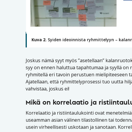
Kuva 2.
Syiden ideoinnista ryhmittelyyn – kalan
Joskus nämä syyt myös ”asetellaan” kalanruotoka
syy on ennen haluttua tapahtumaa ja syyllä on r
ryhmitellä eri tavoin perustuen mielipiteeseen t
Ajatellaan, että ryhmittelyprosessi tuo uutta hilja
vahvistaa, joskus ei!
Mikä on korrelaatio ja ristiintaul
Korrelaatio ja ristiintaulukointi ovat menetelmiä
useamman asian välinen tilastollinen tai toden
usein virheellisesti uskotaan ja sanotaan. Korre