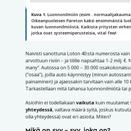
Kuva 1.
Luonnonilmiön (esim . normaalijakauma)
Oikeanpuoleisen Pareton kaksi ensimmäistä luo
kuvan luonnonilmiöstä. Kaikista yritysten virheist
jotka ovat systeemiperusteisia, vital few!
Naivisti sanottuna Loton 40:stä numerosta vain ne
arvottuun riviin – ja tilille napsahtaa 1-2 milj. €
many”. Autossa on 5 000 – 30 000 osakokonaisuut
(”osaa”), joilla auto käynnistyy (minun autossani:
painaminen) ja ajaessakin tarvitaan vain alle 10 k
Tarkastellaan mitä tahansa luonnonilmiötä tai p
Asioihin ei todellakaan
vaikuta
kuin muutamat s
yhteydessä
, valtava määrä syitä, joskus kutsutaan
olla yhteydessä) ovat eri asioita. Miten?
Mikä on syy – syy, joka on?