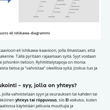
ruoto eli Ishikawa-diagrammi
avioon eli Ishikawa-kaavioon, jolla ilmaistaan, että
akenne. Tällä pyritään rajaamaan syitä. Syyt voidaan
ai johonkin tietoon. Ryhmittelytapoja on monia.
ista tietoa ja ”vahvistaa” oleellisia syitä. Joskus tuo ja
ukointi – syy, jolla on yhteys?
, joilla vahvistetaan syyn ja seurauksen tai kahden tai
näköinen
yhteys tai riippuvuus
, siis
EI
vaikutus
, kuten
laatiossa käytetään jatkuvia muuttujia ja