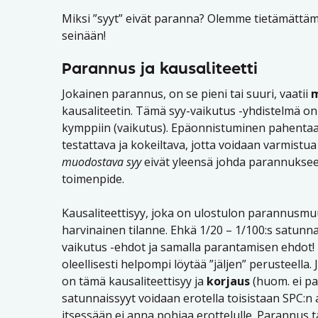
Miksi ”syyt” eivät paranna? Olemme tietämätt
seinään!
Parannus ja kausaliteetti
Jokainen parannus, on se pieni tai suuri, vaatii
m
kausaliteetin. Tämä syy-vaikutus -yhdistelmä on
kymppiin (vaikutus). Epäonnistuminen pahentaa 
testattava ja kokeiltava, jotta voidaan varmistu
muodostava syy
eivät yleensä johda parannuksee
toimenpide.
Kausaliteettisyy, joka on ulostulon parannusmu
harvinainen tilanne. Ehkä 1/20 – 1/100:s satunna
vaikutus -ehdot ja samalla parantamisen ehdot! Er
oleellisesti helpompi löytää ”jäljen” perusteella
on tämä kausaliteettisyy ja
korjaus
(huom. ei pa
satunnaissyyt voidaan erotella toisistaan SPC:n av
itsessään ei anna pohjaa erottelulle. Parannus t