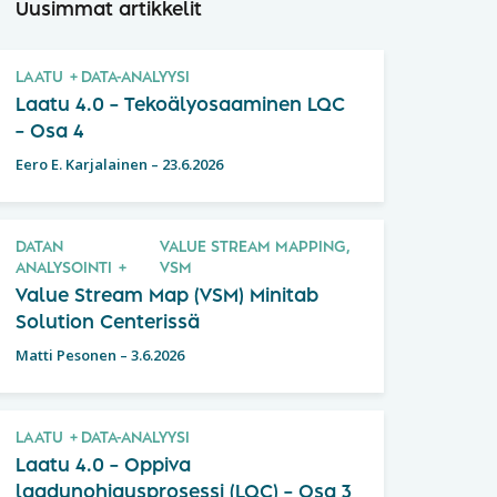
Uusimmat artikkelit
LAATU
DATA-ANALYYSI
Laatu 4.0 – Tekoälyosaaminen LQC
– Osa 4
Eero E. Karjalainen
–
23.6.2026
DATAN
VALUE STREAM MAPPING,
ANALYSOINTI
VSM
Value Stream Map (VSM) Minitab
Solution Centerissä
Matti Pesonen
–
3.6.2026
LAATU
DATA-ANALYYSI
Laatu 4.0 – Oppiva
laadunohjausprosessi (LQC) – Osa 3