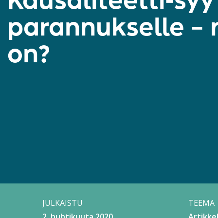
Kausaliteetti-syy
parannukselle – 
on?
JULKAISTU
TEEMA
2. huhtikuuta 2020
Artikkel