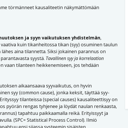
ämme törmänneet kausaliteetin näkymättömään
uutoksen ja syyn vaikutuksen yhdistelmän
,
 vaativa kuin tikanheitossa tikan (syy) osuminen taulun
lähes aina tilannetta. Siksi jokainen parannus on
a parantavasta syystä.
Tavallinen syy ja korrelaation
n vaan tilanteen heikkenemiseen, jos tehdään
utoksen aikaansaava syyvaikutus, on hyvin
inen syy (common cause), jonka keksit, täyttää syy-
ityssyy tilanteissa (special causes) kausaliteettisyy on
. Jos pyörän rengas tyhjenee ja löydät naulan renkaasta,
rannus) tapahtuu paikkaamalla reikä. Erityissyyt ja
ulla. (SPC= Statistical Process Control). Ilmiö
apahtuu ensi sijassa systeemin sisäisten