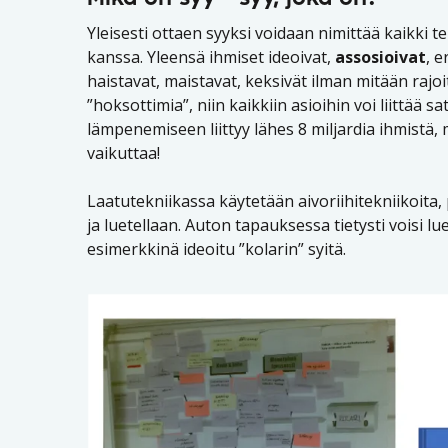
Yleisesti ottaen syyksi voidaan nimittää kaikki t
kanssa. Yleensä ihmiset ideoivat,
assosioivat
, e
haistavat, maistavat, keksivät ilman mitään rajoi
”hoksottimia”, niin kaikkiin asioihin voi liittää sa
lämpenemiseen liittyy lähes 8 miljardia ihmistä
vaikuttaa!
Laatutekniikassa käytetään aivoriihitekniikoita, p
ja luetellaan. Auton tapauksessa tietysti voisi lue
esimerkkinä ideoitu ”kolarin” syitä.