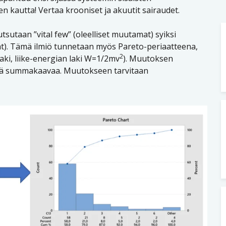
en kautta! Vertaa krooniset ja akuutit sairaudet.
kutsutaan ”vital few” (oleelliset muutamat) syiksi
at). Tämä ilmiö tunnetaan myös Pareto-periaatteena,
2
aki, liike-energian laki W=1/2mv
). Muutoksen
istä summakaavaa. Muutokseen tarvitaan