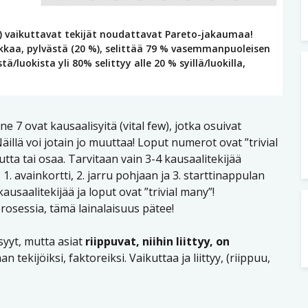
 vaikuttavat tekijät noudattavat Pareto-jakaumaa!
kkaa, pylvästä (20 %), selittää 79 % vasemmanpuoleisen
ä/luokista yli 80% selittyy alle 20 % syillä/luokilla,
 7 ovat kausaalisyitä (vital few), jotka osuivat
. Näillä voi jotain jo muuttaa! Loput numerot ovat ”trivial
ta tai osaa. Tarvitaan vain 3-4 kausaalitekijää
 1. avainkortti, 2. jarru pohjaan ja 3. starttinappulan
ausaalitekijää ja loput ovat ”trivial many”!
rosessia, tämä lainalaisuus pätee!
yyt, mutta asiat
riippuvat, niihin liittyy, on
 tekijöiksi, faktoreiksi. Vaikuttaa ja liittyy, (riippuu,