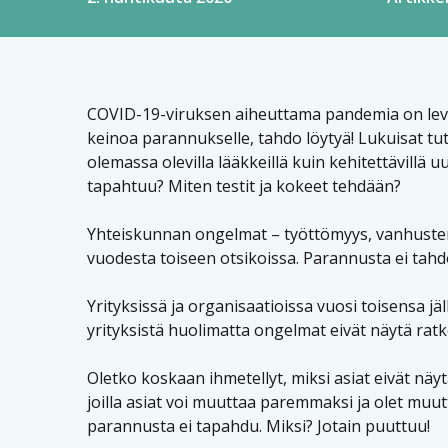
COVID-19-viruksen aiheuttama pandemia on levinn
keinoa parannukselle, tahdo löytyä! Lukuisat tu
olemassa olevilla lääkkeillä kuin kehitettävillä uu
tapahtuu? Miten testit ja kokeet tehdään?
Yhteiskunnan ongelmat – työttömyys, vanhuste
vuodesta toiseen otsikoissa. Parannusta ei tahd
Yrityksissä ja organisaatioissa vuosi toisensa j
yrityksistä huolimatta ongelmat eivät näytä rat
Oletko koskaan ihmetellyt, miksi asiat eivät näyt
joilla asiat voi muuttaa paremmaksi ja olet muutt
parannusta ei tapahdu. Miksi? Jotain puuttuu!