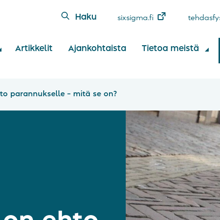
Haku
sixsigma.fi
tehdasfys
Artikkelit
Ajankohtaista
Tietoa meistä
hto parannukselle – mitä se on?