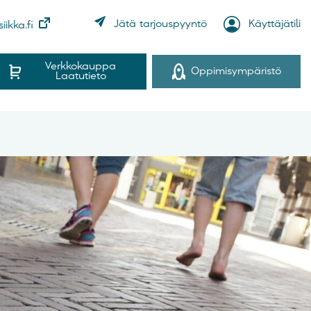
Käyttäjätili
Jätä tarjouspyyntö
iikka.fi
Verkkokauppa
Oppimisympäristö
Laatutieto