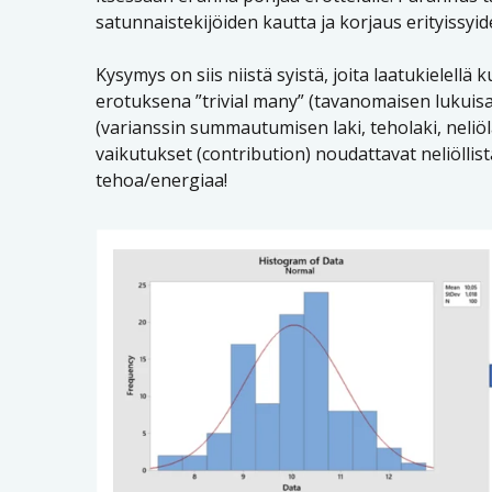
satunnaistekijöiden kautta ja korjaus erityissyid
Kysymys on siis niistä syistä, joita laatukielellä 
erotuksena ”trivial many” (tavanomaisen lukuis
(varianssin summautumisen laki, teholaki, neliöl
vaikutukset (contribution) noudattavat neliöll
tehoa/energiaa!