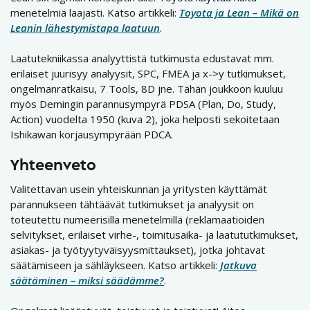
menetelmiä laajasti. Katso artikkeli:
Toyota ja Lean – Mikä on
Leanin lähestymistapa laatuun
.
Laatutekniikassa analyyttistä tutkimusta edustavat mm.
erilaiset juurisyy analyysit, SPC, FMEA ja x->y tutkimukset,
ongelmanratkaisu, 7 Tools, 8D jne. Tähän joukkoon kuuluu
myös Demingin parannusympyrä PDSA (Plan, Do, Study,
Action) vuodelta 1950 (kuva 2), joka helposti sekoitetaan
Ishikawan korjausympyrään PDCA.
Yhteenveto
Valitettavan usein yhteiskunnan ja yritysten käyttämät
parannukseen tähtäävät tutkimukset ja analyysit on
toteutettu numeerisilla menetelmillä (reklamaatioiden
selvitykset, erilaiset virhe-, toimitusaika- ja laatututkimukset,
asiakas- ja työtyytyväisyysmittaukset), jotka johtavat
säätämiseen ja sähläykseen. Katso artikkeli:
Jatkuva
säätäminen – miksi säädämme?
.