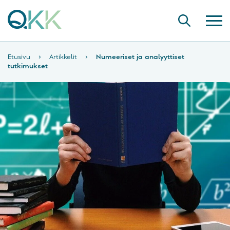
Etusivu
›
Artikkelit
›
Numeeriset ja analyyttiset
tutkimukset