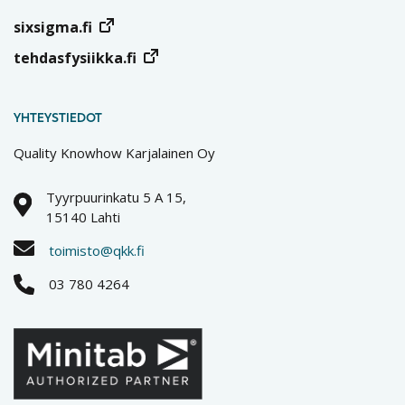
sixsigma.fi
tehdasfysiikka.fi
YHTEYSTIEDOT
Quality Knowhow Karjalainen Oy
Tyyrpuurinkatu 5 A 15,
15140 Lahti
toimisto@qkk.fi
03 780 4264