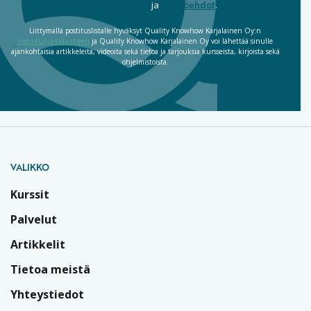
tietosuojaseloste
ja
käyttöehdot
.
Liittymällä postituslistalle hyväksyt Quality Knowhow Karjalainen Oy:n
tietosuojaselosteen
ja Quality Knowhow Karjalainen Oy voi lähettää sinulle
ajankohtaisia artikkeleita, videoita sekä tietoa ja tarjouksia kursseista, kirjoista sekä
ohjelmistoista.
VALIKKO
Kurssit
Palvelut
Artikkelit
Tietoa meistä
Yhteystiedot