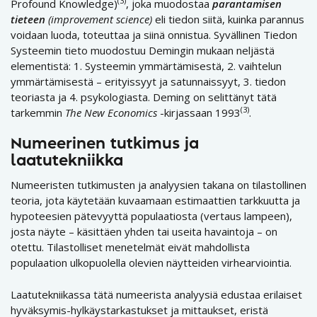
(3)
Profound Knowledge)
, joka muodostaa
parantamisen
tieteen
(improvement science)
eli tiedon siitä, kuinka parannus
voidaan luoda, toteuttaa ja siinä onnistua. Syvällinen Tiedon
Systeemin tieto muodostuu Demingin mukaan neljästä
elementistä: 1. Systeemin ymmärtämisestä, 2. vaihtelun
ymmärtämisestä – erityissyyt ja satunnaissyyt, 3. tiedon
teoriasta ja 4. psykologiasta. Deming on selittänyt tätä
(3)
tarkemmin
The New Economics
-kirjassaan 1993
.
Numeerinen tutkimus ja
laatutekniikka
Numeeristen tutkimusten ja analyysien takana on tilastollinen
teoria, jota käytetään kuvaamaan estimaattien tarkkuutta ja
hypoteesien pätevyyttä populaatiosta (vertaus lampeen),
josta näyte – käsittäen yhden tai useita havaintoja – on
otettu. Tilastolliset menetelmät eivät mahdollista
populaation ulkopuolella olevien näytteiden virhearviointia.
Laatutekniikassa tätä numeerista analyysiä edustaa erilaiset
hyväksymis-hylkäystarkastukset ja mittaukset, eristä