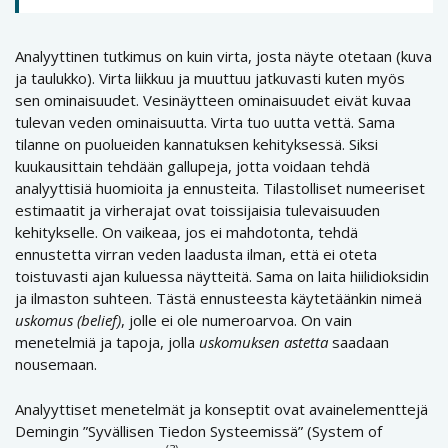
Analyyttinen tutkimus on kuin virta, josta näyte otetaan (kuva
ja taulukko). Virta liikkuu ja muuttuu jatkuvasti kuten myös
sen ominaisuudet. Vesinäytteen ominaisuudet eivät kuvaa
tulevan veden ominaisuutta. Virta tuo uutta vettä. Sama
tilanne on puolueiden kannatuksen kehityksessä. Siksi
kuukausittain tehdään gallupeja, jotta voidaan tehdä
analyyttisiä huomioita ja ennusteita. Tilastolliset numeeriset
estimaatit ja virherajat ovat toissijaisia tulevaisuuden
kehitykselle. On vaikeaa, jos ei mahdotonta, tehdä
ennustetta virran veden laadusta ilman, että ei oteta
toistuvasti ajan kuluessa näytteitä. Sama on laita hiilidioksidin
ja ilmaston suhteen. Tästä ennusteesta käytetäänkin nimeä
uskomus (belief)
, jolle ei ole numeroarvoa. On vain
menetelmiä ja tapoja, jolla
uskomuksen astetta
saadaan
nousemaan.
Analyyttiset menetelmät ja konseptit ovat avainelementtejä
Demingin ”Syvällisen Tiedon Systeemissä” (System of