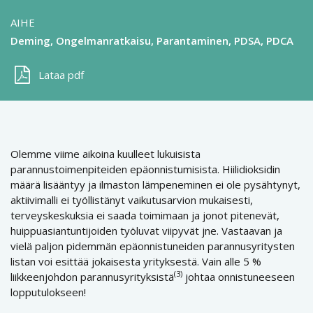
AIHE
Deming
Ongelmanratkaisu
Parantaminen
PDSA, PDCA
Lataa pdf
Olemme viime aikoina kuulleet lukuisista
parannustoimenpiteiden epäonnistumisista. Hiilidioksidin
määrä lisääntyy ja ilmaston lämpeneminen ei ole pysähtynyt,
aktiivimalli ei työllistänyt vaikutusarvion mukaisesti,
terveyskeskuksia ei saada toimimaan ja jonot pitenevät,
huippuasiantuntijoiden työluvat viipyvät jne. Vastaavan ja
vielä paljon pidemmän epäonnistuneiden parannusyritysten
listan voi esittää jokaisesta yrityksestä. Vain alle 5 %
(3)
liikkeenjohdon parannusyrityksistä
johtaa onnistuneeseen
lopputulokseen!