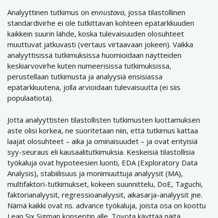
Analyyttinen tutkimus on
ennustava
, jossa tilastollinen
standardivirhe ei ole tutkittavan kohteen epätarkkuuden
kaikkein suurin lähde, koska tulevaisuuden olosuhteet
muuttuvat jatkuvasti (vertaus virtaavaan jokeen). Vaikka
analyyttisissä tutkimuksissa huomioidaan näytteiden
keskiarvovirhe kuten numeerisissa tutkimuksissa,
perustellaan tutkimusta ja analyysiä ensisiassa
epätarkkuutena, jolla arvioidaan tulevaisuutta (ei siis
populaatiota).
Jotta analyyttisten tilastollisten tutkimusten luottamuksen
aste olisi korkea, ne suoritetaan niin, että tutkimus kattaa
laajat olosuhteet – aika ja ominaisuudet – ja ovat erityisiä
syy-seuraus eli kausaalitutkimuksia. Keskeisiä tilastollisia
työkaluja ovat hypoteesien luonti, EDA (Exploratory Data
Analysis), stabiilisuus ja monimuuttuja analyysit (MA),
multifaktori-tutkimukset, kokeen suunnittelu, DoE, Taguchi,
faktorianalyysit, regressioanalyysit, aikasarja-analyysit jne.
Nämä kaikki ovat ns. advance työkaluja, joista osa on koottu
Lean Six Sigman konseptin alle. Toyota käyttää näitä