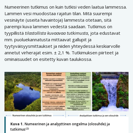
Numeerinen tutkimus on kuin tutkisi veden laatua lammessa.
Lammen vesi muodostaa rajatun tilan. Mitä suurempi
vesinäyte (useita havaintoja) lammesta otetaan, sitä
parempi kuva lammen vedestä saadaan. Tutkimus on
tyypillistä
tilastollista kuvaavaa tutkimusta
, jota edustavat
mm. puoluekannatusta mittaavat gallupit ja
tyytyväisyysmittaukset ja niiden yhteydessä keskiarvolle
annetut virherajat esim. ± 2,1 %. Tutkimuksen piirteet ja
ominaisuudet on esitetty kuvan taulukossa.
Kuva 1.
Numeerinen ja analyyttinen ongelma (olosuhde) ja
(2)
tutkimus