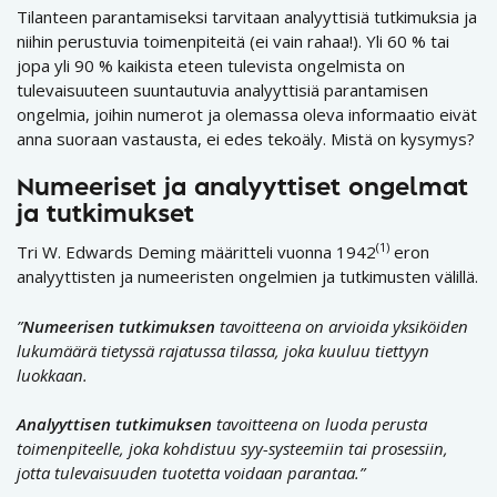
Tilanteen parantamiseksi tarvitaan analyyttisiä tutkimuksia ja
niihin perustuvia toimenpiteitä (ei vain rahaa!). Yli 60 % tai
jopa yli 90 % kaikista eteen tulevista ongelmista on
tulevaisuuteen suuntautuvia analyyttisiä parantamisen
ongelmia, joihin numerot ja olemassa oleva informaatio eivät
anna suoraan vastausta, ei edes tekoäly. Mistä on kysymys?
Numeeriset ja analyyttiset ongelmat
ja tutkimukset
(1)
Tri W. Edwards Deming määritteli vuonna 1942
eron
analyyttisten ja numeeristen ongelmien ja tutkimusten välillä.
”
Numeerisen
tutkimuksen
tavoitteena on arvioida yksiköiden
lukumäärä tietyssä rajatussa tilassa, joka kuuluu tiettyyn
luokkaan.
Analyyttisen
tutkimuksen
tavoitteena on luoda perusta
toimenpiteelle, joka kohdistuu syy-systeemiin tai prosessiin,
jotta tulevaisuuden tuotetta voidaan parantaa.”