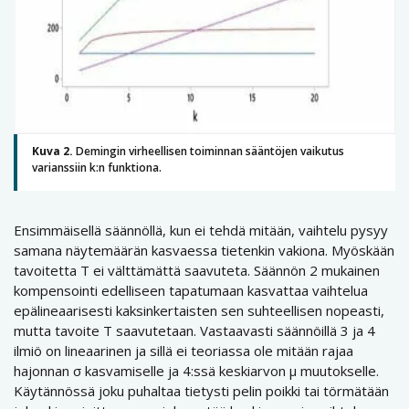
Kuva 2.
Demingin virheellisen toiminnan sääntöjen vaikutus
varianssiin k:n funktiona.
Ensimmäisellä säännöllä, kun ei tehdä mitään, vaihtelu pysyy
samana näytemäärän kasvaessa tietenkin vakiona. Myöskään
tavoitetta T ei välttämättä saavuteta. Säännön 2 mukainen
kompensointi edelliseen tapatumaan kasvattaa vaihtelua
epälineaarisesti kaksinkertaisten sen suhteellisen nopeasti,
mutta tavoite T saavutetaan. Vastaavasti säännöillä 3 ja 4
ilmiö on lineaarinen ja sillä ei teoriassa ole mitään rajaa
hajonnan σ kasvamiselle ja 4:ssä keskiarvon µ muutokselle.
Käytännössä joku puhaltaa tietysti pelin poikki tai törmätään