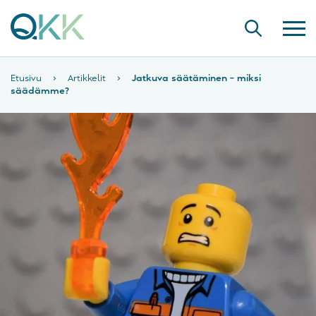
Etusivu
›
Artikkelit
›
Jatkuva säätäminen – miksi
säädämme?