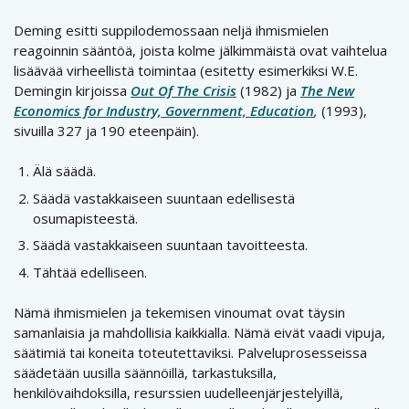
Deming esitti suppilodemossaan neljä ihmismielen
reagoinnin sääntöä, joista kolme jälkimmäistä ovat vaihtelua
lisäävää virheellistä toimintaa (esitetty esimerkiksi W.E.
Demingin kirjoissa
Out Of The Crisis
(1982) ja
The New
Economics for Industry, Government, Education
,
(1993),
sivuilla 327 ja 190 eteenpäin).
Älä säädä.
Säädä vastakkaiseen suuntaan edellisestä
osumapisteestä.
Säädä vastakkaiseen suuntaan tavoitteesta.
Tähtää edelliseen.
Nämä ihmismielen ja tekemisen vinoumat ovat täysin
samanlaisia ja mahdollisia kaikkialla. Nämä eivät vaadi vipuja,
säätimiä tai koneita toteutettaviksi. Palveluprosesseissa
säädetään uusilla säännöillä, tarkastuksilla,
henkilövaihdoksilla, resurssien uudelleenjärjestelyillä,