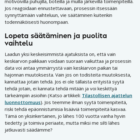
motivoivilla puhujilla, boteilla ja muilla järkevillä toimenpiteillä.
Jos reagoidaan ennustettavaan, prosessin itsessään
synnyttämään vaihteluun, vie säätäminen kuitenkin
todennäköisesti huonompaan.
Lopeta säätäminen ja puolita
vaihtelu
Laadun yksi keskeisimmistä ajatuksista on, että vain
keskiarvon paikkaan voidaan suoraan vaikuttaa ja prosessin
data voi antaa ymmärrystä vain keskiarvon paikan tai
hajonnan muutoksesta. Vain jos on todisteita muutoksesta,
kannattaa jotain tehdä. Jos ei ole tällaista erityistä syytä
tehdä jotain, ei kannata tehdä mitään ja voi keskittyä
tärkeämpiin asioihin (Katso artikkeli:
Tilastollisen ajattelun
luonnottomuus
). Jos teemme ilman syytä toimenpiteitä,
riski tehdä epäonnistumisia lisääviä toimenpiteitä kasvaa.
Tämä on yksinkertainen, jo lähes 100 vuotta vanha hyvin
tiedetty ja toimiva periaate, mutta miksi me silti lähes
jatkuvasti säädämme?