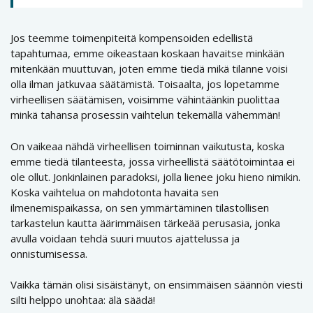
Jos teemme toimenpiteitä kompensoiden edellistä
tapahtumaa, emme oikeastaan koskaan havaitse minkään
mitenkään muuttuvan, joten emme tiedä mikä tilanne voisi
olla ilman jatkuvaa säätämistä. Toisaalta, jos lopetamme
virheellisen säätämisen, voisimme vähintäänkin puolittaa
minkä tahansa prosessin vaihtelun tekemällä vähemmän!
On vaikeaa nähdä virheellisen toiminnan vaikutusta, koska
emme tiedä tilanteesta, jossa virheellistä säätötoimintaa ei
ole ollut. Jonkinlainen paradoksi, jolla lienee joku hieno nimikin.
Koska vaihtelua on mahdotonta havaita sen
ilmenemispaikassa, on sen ymmärtäminen tilastollisen
tarkastelun kautta äärimmäisen tärkeää perusasia, jonka
avulla voidaan tehdä suuri muutos ajattelussa ja
onnistumisessa.
Vaikka tämän olisi sisäistänyt, on ensimmäisen säännön viesti
silti helppo unohtaa: älä säädä!