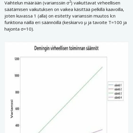
2
Vaihtelun määrään (varianssiin σ
) vaikuttavat virheellisen
säätämisen vaikutuksen on vaikea käsittää pelkillä kaavoilla,
joten kuvassa 1 (alla) on esitetty varianssin muutos k:n
funktiona näillä eri säännöillä (keskiarvo µ ja tavoite T=100 ja
hajonta σ=10).