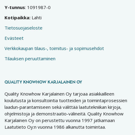
Y-tunnus
: 1091987-0
Kotipaikka:
Lahti
Tietosuojaseloste
Evästeet
Verkkokaupan tilaus-, toimitus- ja sopimusehdot
Tilauksen peruuttaminen
QUALITY KNOWHOW KARJALAINEN OY
Quality Knowhow Karjalainen Oy tarjoaa asiakkailleen
koulutusta ja konsultointia tuotteiden ja toimintaprosessien
laadun-parantamiseen sekä välittää laatutekniikan kirjoja,
ohjelmistoja ja demonstraatio-välineitä. Quality Knowhow
Karjalainen Oy on perustettu vuonna 1997 jatkamaan
Laatutieto Oy:n vuonna 1986 alkanutta toimintaa.