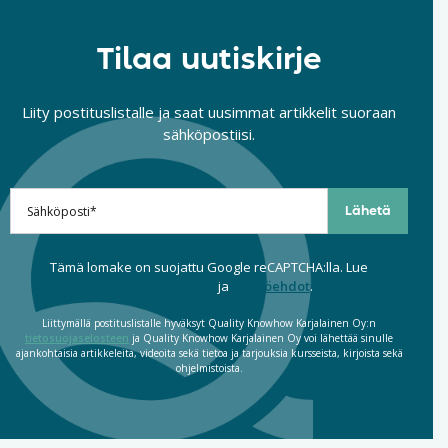
Tilaa uutiskirje
Liity postituslistalle ja saat uusimmat artikkelit suoraan
sähköpostiisi.
Tämä lomake on suojattu Google reCAPTCHA:lla. Lue
tietosuojaseloste
ja
käyttöehdot
.
Liittymällä postituslistalle hyväksyt Quality Knowhow Karjalainen Oy:n
tietosuojaselosteen
ja Quality Knowhow Karjalainen Oy voi lähettää sinulle
ajankohtaisia artikkeleita, videoita sekä tietoa ja tarjouksia kursseista, kirjoista sekä
ohjelmistoista.