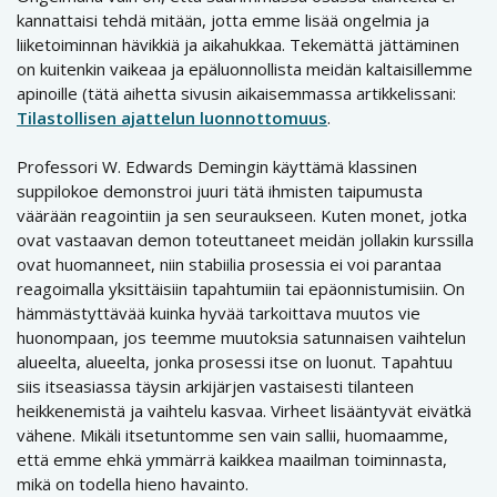
kannattaisi tehdä mitään, jotta emme lisää ongelmia ja
liiketoiminnan hävikkiä ja aikahukkaa. Tekemättä jättäminen
on kuitenkin vaikeaa ja epäluonnollista meidän kaltaisillemme
apinoille (tätä aihetta sivusin aikaisemmassa artikkelissani:
Tilastollisen ajattelun luonnottomuus
.
Professori W. Edwards Demingin käyttämä klassinen
suppilokoe demonstroi juuri tätä ihmisten taipumusta
väärään reagointiin ja sen seuraukseen. Kuten monet, jotka
ovat vastaavan demon toteuttaneet meidän jollakin kurssilla
ovat huomanneet, niin stabiilia prosessia ei voi parantaa
reagoimalla yksittäisiin tapahtumiin tai epäonnistumisiin. On
hämmästyttävää kuinka hyvää tarkoittava muutos vie
huonompaan, jos teemme muutoksia satunnaisen vaihtelun
alueelta, alueelta, jonka prosessi itse on luonut. Tapahtuu
siis itseasiassa täysin arkijärjen vastaisesti tilanteen
heikkenemistä ja vaihtelu kasvaa. Virheet lisääntyvät eivätkä
vähene. Mikäli itsetuntomme sen vain sallii, huomaamme,
että emme ehkä ymmärrä kaikkea maailman toiminnasta,
mikä on todella hieno havainto.