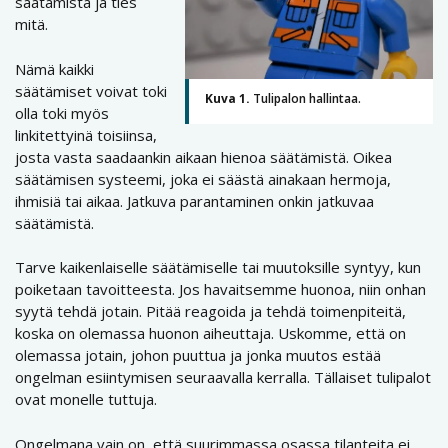
säätämistä ja ties
mitä.
Nämä kaikki
säätämiset voivat toki
Kuva 1.
Tulipalon hallintaa.
olla toki myös
linkitettyinä toisiinsa,
josta vasta saadaankin aikaan hienoa säätämistä. Oikea
säätämisen systeemi, joka ei säästä ainakaan hermoja,
ihmisiä tai aikaa. Jatkuva parantaminen onkin jatkuvaa
säätämistä.
Tarve kaikenlaiselle säätämiselle tai muutoksille syntyy, kun
poiketaan tavoitteesta. Jos havaitsemme huonoa, niin onhan
syytä tehdä jotain. Pitää reagoida ja tehdä toimenpiteitä,
koska on olemassa huonon aiheuttaja. Uskomme, että on
olemassa jotain, johon puuttua ja jonka muutos estää
ongelman esiintymisen seuraavalla kerralla. Tällaiset tulipalot
ovat monelle tuttuja.
Ongelmana vain on, että suurimmassa osassa tilanteita ei