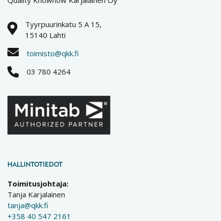
Quality Knowhow Karjalainen Oy
Tyyrpuurinkatu 5 A 15,
15140 Lahti
toimisto@qkk.fi
03 780 4264
HALLINTOTIEDOT
Toimitusjohtaja:
Tanja Karjalainen
tanja@qkk.fi
+358 40 547 2161