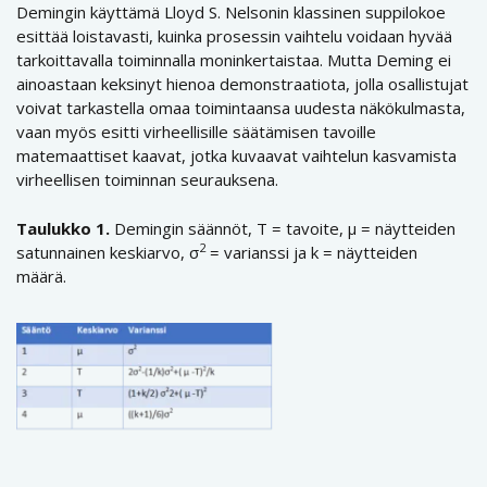
Demingin käyttämä Lloyd S. Nelsonin klassinen suppilokoe
esittää loistavasti, kuinka prosessin vaihtelu voidaan hyvää
tarkoittavalla toiminnalla moninkertaistaa. Mutta Deming ei
ainoastaan keksinyt hienoa demonstraatiota, jolla osallistujat
voivat tarkastella omaa toimintaansa uudesta näkökulmasta,
vaan myös esitti virheellisille säätämisen tavoille
matemaattiset kaavat, jotka kuvaavat vaihtelun kasvamista
virheellisen toiminnan seurauksena.
Taulukko 1.
Demingin säännöt, T = tavoite, µ = näytteiden
2
satunnainen keskiarvo, σ
= varianssi ja k = näytteiden
määrä.