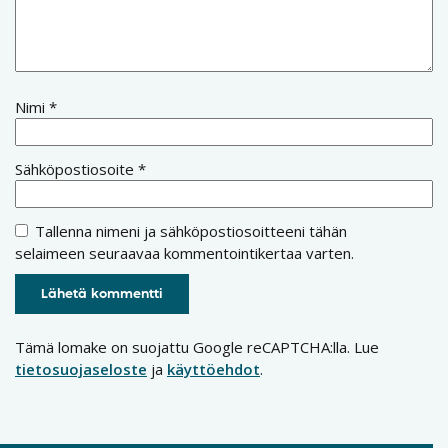
Nimi
*
Sähköpostiosoite
*
Tallenna nimeni ja sähköpostiosoitteeni tähän
selaimeen seuraavaa kommentointikertaa varten.
Tämä lomake on suojattu Google reCAPTCHA:lla. Lue
tietosuojaseloste
ja
käyttöehdot
.