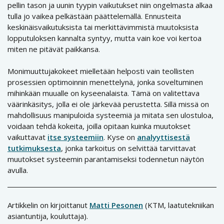
pellin tason ja uunin tyypin vaikutukset niin ongelmasta alkaa
tulla jo vaikea pelkästään päättelemällä. Ennusteita
keskinäisvaikutuksista tai merkittävimmistä muutoksista
lopputuloksen kannalta syntyy, mutta vain koe voi kertoa
miten ne pitävät paikkansa.
Monimuuttujakokeet mielletään helposti vain teollisten
prosessien optimoinnin menettelynä, jonka soveltuminen
mihinkään muualle on kyseenalaista. Tämä on valitettava
väärinkäsitys, jolla ei ole järkevää perustetta. Sillä missä on
mahdollisuus manipuloida systeemiä ja mitata sen ulostuloa,
voidaan tehdä kokeita, joilla opitaan kuinka muutokset
vaikuttavat
itse systeemiin
. Kyse on
analyyttisestä
tutkimuksesta
, jonka tarkoitus on selvittää tarvittavat
muutokset systeemin parantamiseksi todennetun näytön
avulla.
Artikkelin on kirjoittanut
Matti Pesonen
(KTM, laatutekniikan
asiantuntija, kouluttaja).