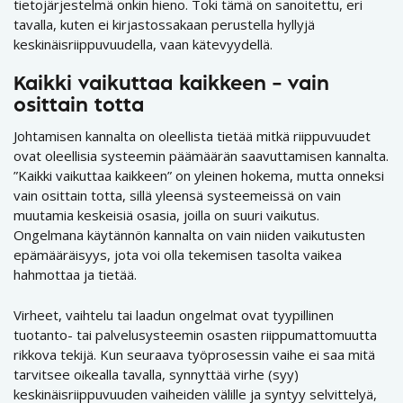
tietojärjestelmä onkin hieno. Toki tämä on sanoitettu, eri
tavalla, kuten ei kirjastossakaan perustella hyllyjä
keskinäisriippuvuudella, vaan kätevyydellä.
Kaikki vaikuttaa kaikkeen – vain
osittain totta
Johtamisen kannalta on oleellista tietää mitkä riippuvuudet
ovat oleellisia systeemin päämäärän saavuttamisen kannalta.
”Kaikki vaikuttaa kaikkeen” on yleinen hokema, mutta onneksi
vain osittain totta, sillä yleensä systeemeissä on vain
muutamia keskeisiä osasia, joilla on suuri vaikutus.
Ongelmana käytännön kannalta on vain niiden vaikutusten
epämääräisyys, jota voi olla tekemisen tasolta vaikea
hahmottaa ja tietää.
Virheet, vaihtelu tai laadun ongelmat ovat tyypillinen
tuotanto- tai palvelusysteemin osasten riippumattomuutta
rikkova tekijä. Kun seuraava työprosessin vaihe ei saa mitä
tarvitsee oikealla tavalla, synnyttää virhe (syy)
keskinäisriippuvuuden vaiheiden välille ja syntyy selvittelyä,