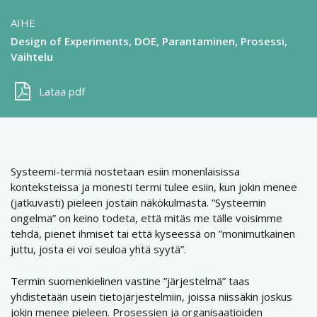
AIHE
Design of Experiments, DOE
Parantaminen
Prosessi
Vaihtelu
Lataa pdf
Systeemi-termiä nostetaan esiin monenlaisissa
konteksteissa ja monesti termi tulee esiin, kun jokin menee
(jatkuvasti) pieleen jostain näkökulmasta. ”Systeemin
ongelma” on keino todeta, että mitäs me tälle voisimme
tehdä, pienet ihmiset tai että kyseessä on ”monimutkainen
juttu, josta ei voi seuloa yhtä syytä”.
Termin suomenkielinen vastine ”järjestelmä” taas
yhdistetään usein tietojärjestelmiin, joissa niissäkin joskus
jokin menee pieleen. Prosessien ja organisaatioiden