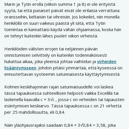
Marin ja Tytin erolla (viikon summa 1 ja 8) ei ole erityistä
syytä, tai että punaiset päivät eivät ole erilaisia verrattuna
oransseihin, keltaisiin tai vihreisiin. Jos kokeilet, niin monella
henkilöllä on suuri vaikeus päästä yli siitä, että Tytin
toimintaa ei kannattaisi käydä vähän ohjaamassa, koska hän
on tehnyt kuitenkin lähes puolet viikon virheistä.
Henkilöiden välisten erojen tai neljännen päivän
onnistumisen selvittely on kuitenkin todennäköisesti
hukattua aikaa, joka yleensä johtaa vaihtelun ja
virheiden
lisääntymiseen
. Johdon pitäisi ymmärtää, että kyseessä on
ennustettavan systeemin satunnaisesta käyttäytymisestä.
Kolmen keskihajonnan rajan satunnaisuudelle voi laskea
tässä tapauksessa suhteellisen helposti vaikka Excelillä tai
laskimella kaavalla c + 3√c , jossa c on virheiden tai tapausten
esiintymisen keskiarvo. Tässä tapauksessa c on 21 virhettä
per 25 mahdollisuutta, eli 0,84.
Näin yläohjausrajaksi saadaan 0,84 + 3√0,84 = 3,58, joka