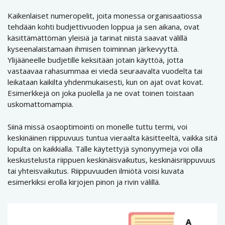
Kaikenlaiset numeropelit, joita monessa organisaatiossa
tehdään kohti budjettivuoden loppua ja sen aikana, ovat
käsittämättömän yleisiä ja tarinat niistä saavat välillä
kyseenalaistamaan ihmisen toiminnan järkevyyttä.
Ylijääneelle budjetille keksitään jotain käyttöä, jotta
vastaavaa rahasummaa ei viedä seuraavalta vuodelta tai
leikataan kaikilta yhdenmukaisesti, kun on ajat ovat kovat.
Esimerkkejä on joka puolella ja ne ovat toinen toistaan
uskomattomampia.
Siinä missä osaoptimointi on monelle tuttu termi, voi
keskinäinen riippuvuus tuntua vieraalta käsitteeltä, vaikka sitä
lopulta on kaikkialla. Tälle käytettyjä synonyymeja voi olla
keskustelusta riippuen keskinäisvaikutus, keskinäisriippuvuus
tai yhteisvaikutus. Riippuvuuden ilmiötä voisi kuvata
esimerkiksi erolla kirjojen pinon ja rivin välillä.