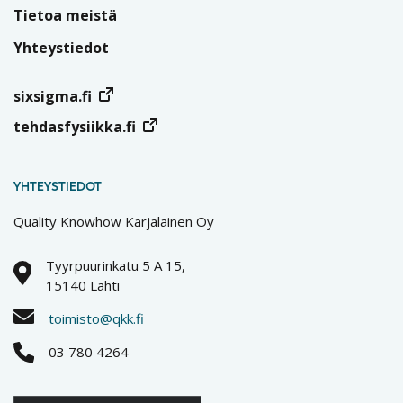
Tietoa meistä
Yhteystiedot
sixsigma.fi
tehdasfysiikka.fi
YHTEYSTIEDOT
Quality Knowhow Karjalainen Oy
Tyyrpuurinkatu 5 A 15,
15140 Lahti
toimisto@qkk.fi
03 780 4264