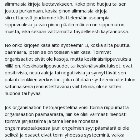
alimmaisia kirjoja luettavakseen. Koko pino huojuu tai sen
joutuu purkamaan, koska pinon alimmaisia kirjoja
siirrettäessä joudumme käsittelemään useampia
riippuvuuksia ja vain pinon päällimmäinen on riippumaton
muista, eikä sekään välttämättä täydellisesti käytännössä.
No onko kirjojen kasa aito systeemi? Ei, koska siltä puuttuu
päämäärä, joten se on tosiaan vain kasa. Toimivat
organisaatiot eivät ole kasoja, mutta keskinäisriippuvuuksia
niillä on. Keskinäisriippuvuudet tai keskinäisvaikutukset, ovat
positiivisia, neutraaleja tai negatiivisia ja synnyttävät sen
palautelenkkien verkoston, joka nähdään systeemin ulostulon
satunnaisena (ennustettavana) vaihteluna, oli se sitten
huonoa tai hyvää.
Jos organisaation tietojärjestelmä voisi toimia riippumatta
organisaation päämäärästä, niin se olisi varmasti hienosti
toimiva järjestelmä ja tämä lienee monessa
ongelmatapauksessa juuri ongelmien syy: päämäärä ei ole
selkeä ja osaset eivät toimi yhdessä systeeminä, vaikka