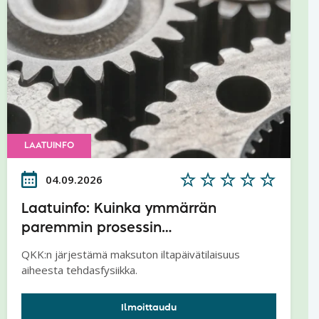
LAATUINFO
04.09.2026
Laatuinfo: Kuinka ymmärrän
paremmin prosessin
tuottavuuspotentiaalin ja
QKK:n järjestämä maksuton iltapäivätilaisuus
lainalaisuudet - Tehdasfysiikka
aiheesta tehdasfysiikka.
Ilmoittaudu