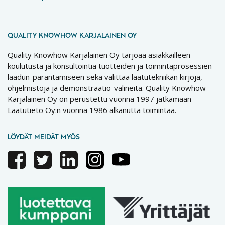
QUALITY KNOWHOW KARJALAINEN OY
Quality Knowhow Karjalainen Oy tarjoaa asiakkailleen
koulutusta ja konsultointia tuotteiden ja toimintaprosessien
laadun-parantamiseen sekä välittää laatutekniikan kirjoja,
ohjelmistoja ja demonstraatio-välineitä. Quality Knowhow
Karjalainen Oy on perustettu vuonna 1997 jatkamaan
Laatutieto Oy:n vuonna 1986 alkanutta toimintaa.
LÖYDÄT MEIDÄT MYÖS
Facebook
Twitter
Linkedin
Instagram
Youtube