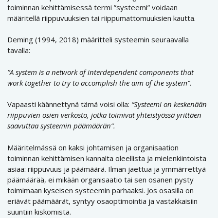
toiminnan kehittämisessä termi ”systeemi” voidaan
määritellä riippuvuuksien tai riippumattomuuksien kautta.
Deming (1994, 2018) määritteli systeemin seuraavalla
tavalla:
”A system is a network of interdependent components that
work together to try to accomplish the aim of the system”.
Vapaasti käännettynä tämä voisi olla:
“Systeemi on keskenään
riippuvien osien verkosto, jotka toimivat yhteistyössä yrittäen
saavuttaa systeemin päämäärän”.
Määritelmässä on kaksi johtamisen ja organisaation
toiminnan kehittämisen kannalta oleellista ja mielenkiintoista
asiaa: riippuvuus ja päämäärä. Ilman jaettua ja ymmärrettyä
päämäärää, ei mikään organisaatio tai sen osanen pysty
toimimaan kyseisen systeemin parhaaksi. Jos osasilla on
eriävät päämäärät, syntyy osaoptimointia ja vastakkaisiin
suuntiin kiskomista.