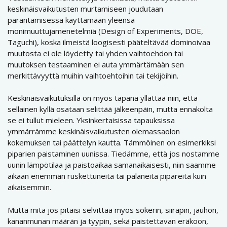
keskinäisvaikutusten murtamiseen joudutaan
parantamisessa käyttämään yleensä
monimuuttujamenetelmiä (Design of Experiments, DOE,
Taguchi), koska ilmeistä loogisesti pääteltävää dominoivaa
muutosta ei ole löydetty tai yhden vaihtoehdon tai
muutoksen testaaminen ei auta ymmärtämään sen
merkittävyyttä muihin vaihtoehtoihin tai tekijöihin.
Keskinäisvaikutuksilla on myös tapana yllättää niin, että
sellainen kyllä osataan selittää jälkeenpäin, mutta ennakolta
se ei tullut mieleen. Yksinkertaisissa tapauksissa
ymmärrämme keskinäisvaikutusten olemassaolon
kokemuksen tai päättelyn kautta. Tämmöinen on esimerkiksi
piparien paistaminen uunissa. Tiedämme, että jos nostamme
uunin lämpötilaa ja paistoaikaa samanaikaisesti, niin saamme
aikaan enemmän ruskettuneita tai palaneita pipareita kuin
aikaisemmin.
Mutta mitä jos pitäisi selvittää myös sokerin, siirapin, jauhon,
kananmunan määrän ja tyypin, sekä paistettavan eräkoon,