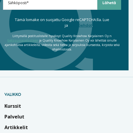
Tämä lomake on suojattu Google reCAPTCHA:lla. Lue
tietosuojaseloste
ja
käyttöehdot
.
Liittymällä postituslistalle hyväksyt Quality Knowhow Karjalainen Oy:n
tietosuojaselosteen
ja Quality Knowhow Karjalainen Oy voi lähettää sinulle
ajankohtaisia artikkeleita, videoita sekä tietoa ja tarjouksia kursseista, kirjoista sekä
ohjelmistoista.
VALIKKO
Kurssit
Palvelut
Artikkelit