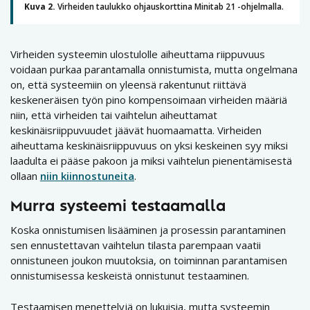
Kuva 2.
Virheiden taulukko ohjauskorttina Minitab 21 -ohjelmalla.
Virheiden systeemin ulostulolle aiheuttama riippuvuus
voidaan purkaa parantamalla onnistumista, mutta ongelmana
on, että systeemiin on yleensä rakentunut riittävä
keskeneräisen työn pino kompensoimaan virheiden määriä
niin, että virheiden tai vaihtelun aiheuttamat
keskinäisriippuvuudet jäävät huomaamatta. Virheiden
aiheuttama keskinäisriippuvuus on yksi keskeinen syy miksi
laadulta ei pääse pakoon ja miksi vaihtelun pienentämisestä
ollaan
niin kiinnostuneita
.
Murra systeemi testaamalla
Koska onnistumisen lisääminen ja prosessin parantaminen
sen ennustettavan vaihtelun tilasta parempaan vaatii
onnistuneen joukon muutoksia, on toiminnan parantamisen
onnistumisessa keskeistä onnistunut testaaminen.
Testaamisen menettelyjä on lukuisia, mutta systeemin