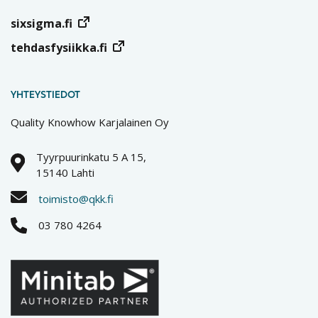
sixsigma.fi
tehdasfysiikka.fi
YHTEYSTIEDOT
Quality Knowhow Karjalainen Oy
Tyyrpuurinkatu 5 A 15,
15140 Lahti
toimisto@qkk.fi
03 780 4264