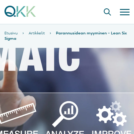
Etusivu
›
Artikkelit
›
Parannusidean myyminen – Lean Six
Sigma