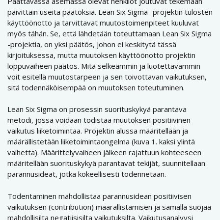
Päättävässä asemassa olevat henkilöt joutuvat tekemään
päivittäin useita päätöksiä. Lean Six Sigma -projektin tulosten
käyttöönotto ja tarvittavat muutostoimenpiteet kuuluvat
myös tähän. Se, että lähdetään toteuttamaan Lean Six Sigma
-projektia, on yksi päätös, johon ei keskitytä tässä
kirjoituksessa, mutta muutoksen käyttöönotto projektin
loppuvaiheen päätös. Mitä selkeämmin ja luotettavammin
voit esitellä muutostarpeen ja sen toivottavan vaikutuksen,
sitä todennäköisempää on muutoksen toteutuminen.
Lean Six Sigma on prosessin suorituskykyä parantava
metodi, jossa voidaan todistaa muutoksen positiivinen
vaikutus liiketoimintaa. Projektin alussa määritellään ja
määrällistetään liiketoimintaongelma (kuva 1. kaksi ylintä
vaihetta). Määrittelyvaiheen jälkeen rajattuun kohteeseen
määritellään suorituskykyä parantavat tekijät, suunnitellaan
parannusideat, jotka kokeellisesti todennetaan.
Todentaminen mahdollistaa parannusidean positiivisen
vaikutuksen (contribution) määrällistämisen ja samalla suojaa
mahdollisilta negatiisisilta vaikutuksilta. Vaikutusanalyysi