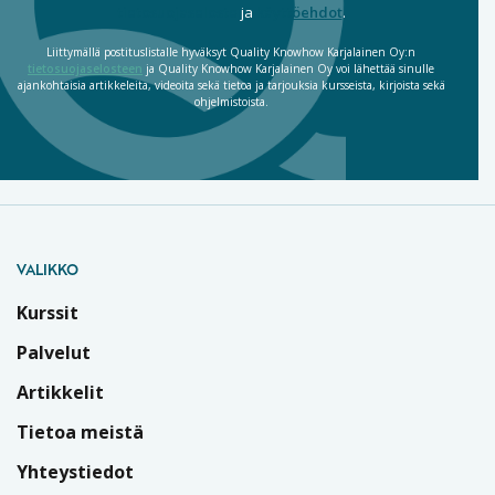
tietosuojaseloste
ja
käyttöehdot
.
Liittymällä postituslistalle hyväksyt Quality Knowhow Karjalainen Oy:n
tietosuojaselosteen
ja Quality Knowhow Karjalainen Oy voi lähettää sinulle
ajankohtaisia artikkeleita, videoita sekä tietoa ja tarjouksia kursseista, kirjoista sekä
ohjelmistoista.
VALIKKO
Kurssit
Palvelut
Artikkelit
Tietoa meistä
Yhteystiedot