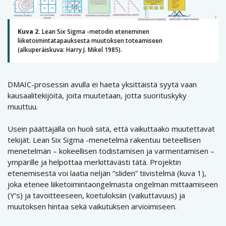
Kuva 2.
Lean Six Sigma -metodin eteneminen
liiketoimintatapauksesta muutoksen toteamiseen
(alkuperäiskuva: Harry J. Mikel 1985).
DMAIC-prosessin avulla ei haeta yksittäistä syytä vaan
kausaalitekijöitä, joita muutetaan, jotta suorituskyky
muuttuu.
Usein päättäjällä on huoli siitä, että vaikuttaako muutettavat
tekijät. Lean Six Sigma -menetelmä rakentuu tieteellisen
menetelmän – kokeellisen todistamisen ja varmentamisen –
ympärille ja helpottaa merkittävästi tätä. Projektin
etenemisestä voi laatia neljän ”sliden” tiivistelmä (kuva 1),
joka etenee liiketoimintaongelmasta ongelman mittaamiseen
(Y’s) ja tavoitteeseen, koetuloksiin (vaikuttavuus) ja
muutoksen hintaa sekä vaikutuksen arvioimiseen.