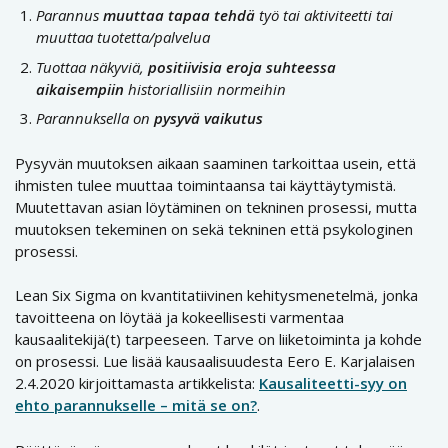
Parannus
muuttaa tapaa tehdä
työ tai aktiviteetti tai
muuttaa tuotetta/palvelua
Tuottaa näkyviä,
positiivisia eroja suhteessa
aikaisempiin
historiallisiin normeihin
Parannuksella on
pysyvä vaikutus
Pysyvän muutoksen aikaan saaminen tarkoittaa usein, että
ihmisten tulee muuttaa toimintaansa tai käyttäytymistä.
Muutettavan asian löytäminen on tekninen prosessi, mutta
muutoksen tekeminen on sekä tekninen että psykologinen
prosessi.
Lean Six Sigma on kvantitatiivinen kehitysmenetelmä, jonka
tavoitteena on löytää ja kokeellisesti varmentaa
kausaalitekijä(t) tarpeeseen. Tarve on liiketoiminta ja kohde
on prosessi. Lue lisää kausaalisuudesta Eero E. Karjalaisen
2.4.2020 kirjoittamasta artikkelista:
Kausaliteetti-syy on
ehto parannukselle – mitä se on?
.