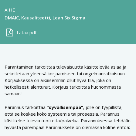
AIHE
DMAIC
Kausaliteetti
Lean Six Sigma
Lataa pdf
Parantaminen tarkoittaa tulevaisuutta käsittelevää asiaa ja
sekoitetaan yleensä korjaamiseen tai ongelmanratkaisuun.
Korjauksessa on aikaisemmin ollut hyvä tila, joka on
hetkellisesti alentunut. Korjaus tarkoittaa huonommasta
samaan!
Parannus tarkoittaa
”syvällisempää”
, jolle on tyypillistä,
että se koskee koko systeemiä tai prosessia. Parannus
käsittelee tulevia tuotteita/palvelua. Parannuksessa tehdään
hyvästä parempaa! Parannukselle on olemassa kolme ehtoa: