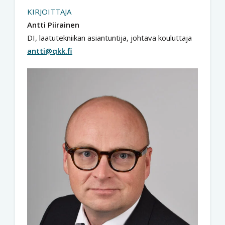
KIRJOITTAJA
Antti Piirainen
DI, laatutekniikan asiantuntija, johtava kouluttaja
antti@qkk.fi