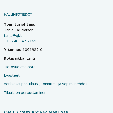
HALLINTOTIEDOT
Toimitusjohtaja:
Tanja Karjalainen
tanja@qkk.fi
+358 40 547 2161
Y-tunnus
: 1091987-0
Kotipaikka:
Lahti
Tietosuojaseloste
Evästeet
Verkkokaupan tilaus-, toimitus- ja sopimusehdot
Tilauksen peruuttaminen
QUALITY KNOWHOW KARJALAINEN OY