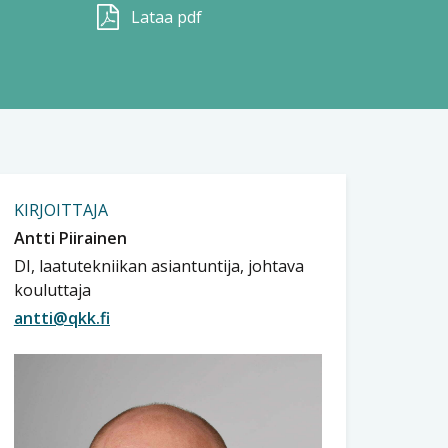
Lataa pdf
KIRJOITTAJA
Antti Piirainen
DI, laatutekniikan asiantuntija, johtava
kouluttaja
antti@qkk.fi