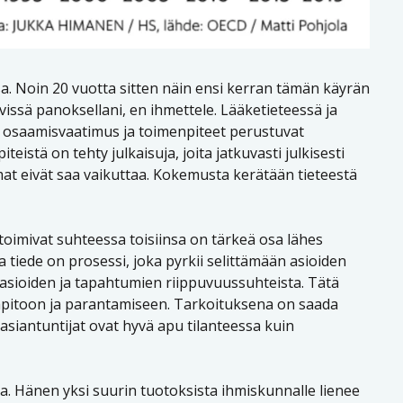
a. Noin 20 vuotta sitten näin ensi kerran tämän käyrän
issä panoksellani, en ihmettele. Lääketieteessä ja
ty osaamisvaatimus ja toimenpiteet perustuvat
teistä on tehty julkaisuja, joita jatkuvasti julkisesti
mat eivät saa vaikuttaa. Kokemusta kerätään tieteestä
 toimivat suhteessa toisiinsa on tärkeä osa lähes
a tiede on prosessi, joka pyrkii selittämään asioiden
an asioiden ja tapahtumien riippuvuussuhteista. Tätä
läpitoon ja parantamiseen. Tarkoituksena on saada
asiantuntijat ovat hyvä apu tilanteessa kuin
lla. Hänen yksi suurin tuotoksista ihmiskunnalle lienee