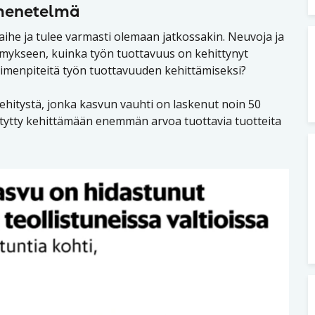
 menetelmä
he ja tulee varmasti olemaan jatkossakin. Neuvoja ja
ysymykseen, kuinka työn tuottavuus on kehittynyt
oimenpiteitä työn tuottavuuden kehittämiseksi?
hitystä, jonka kasvun vauhti on laskenut noin 50
 pystytty kehittämään enemmän arvoa tuottavia tuotteita