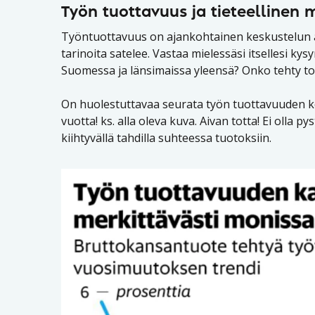
Työn tuottavuus ja tieteellinen
Työntuottavuus on ajankohtainen keskustelun ai
tarinoita satelee. Vastaa mielessäsi itsellesi k
Suomessa ja länsimaissa yleensä? Onko tehty t
On huolestuttavaa seurata työn tuottavuuden ke
vuotta! ks. alla oleva kuva. Aivan totta! Ei olla
kiihtyvällä tahdilla suhteessa tuotoksiin.