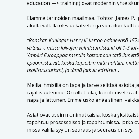
education —> training) ovat modernin yhteiskun
Elämme tarinoiden maailmaa. Tohtori James P. Ig
aloilla vallalla olevaa katselun ja vierailun kultt
”Ranskan Kuningas Henry III kertoo nähneensä 1574
virtaus -, missä laivojen valmistumistahti oli 1-3 laiv
Ympäri Eurooppaa mentiin katsomaan tätä ihmettä ja k
epäonnistuivat, koska kopioitiin mitä nähtiin, mutta
teollisuusturismi, ja tämä jatkuu edelleen”.
Meillä ihmisillä on tapa ja tarve selittää asioi
rajallisuutemme. On ollut aika, kun ihmiset ov
napa ja lettunen. Emme usko enää siihen, vaikk
Asiat ovat usein monimutkaisia, koska yksittäist
tapahtuu prosesseissa ja tapahtumissa, jotka o
missä välillä syy on seuraus ja seuraus on syy.