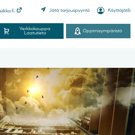
Käyttäjätili
Jätä tarjouspyyntö
iikka.fi
Verkkokauppa
Oppimisympäristö
Laatutieto