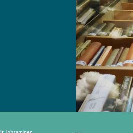
it
Johtaminen