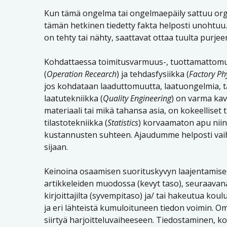
Kun tämä ongelma tai ongelmaepäily sattuu orga
tämän hetkinen tiedetty fakta helposti unohtuu. S
on tehty tai nähty, saattavat ottaa tuulta purjeen
Kohdattaessa toimitusvarmuus-, tuottamattomuu
(
Operation Recearch
) ja tehdasfysiikka (
Factory Ph
jos kohdataan laaduttomuutta, laatuongelmia, 
laatutekniikka (
Quality Engineering
) on varma kave
materiaali tai mikä tahansa asia, on kokeellise
tilastotekniikka (
Statistics
) korvaamaton apu niin
kustannusten suhteen. Ajaudumme helposti vai
sijaan.
Keinoina osaamisen suorituskyvyn laajentamisess
artikkeleiden muodossa (kevyt taso), seuraavana 
kirjoittajilta (syvempitaso) ja/ tai hakeutua koul
ja eri lähteistä kumuloituneen tiedon voimin. 
siirtyä harjoitteluvaiheeseen. Tiedostaminen, k