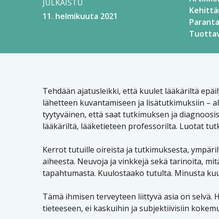
JULKAISTU
Kehitt
11. helmikuuta 2021
Parant
Tuotta
Tehdään ajatusleikki, että kuulet lääkäriltä epäi
lähetteen kuvantamiseen ja lisätutkimuksiin – al
tyytyväinen, että saat tutkimuksen ja diagnoosisi
lääkäriltä, lääketieteen professorilta. Luotat tutk
Kerrot tutuille oireista ja tutkimuksesta, ympä
aiheesta. Neuvoja ja vinkkejä sekä tarinoita, mit
tapahtumasta. Kuulostaako tutulta. Minusta kuu
Tämä ihmisen terveyteen liittyvä asia on selvä. H
tieteeseen, ei kaskuihin ja subjektiivisiin kokemuks