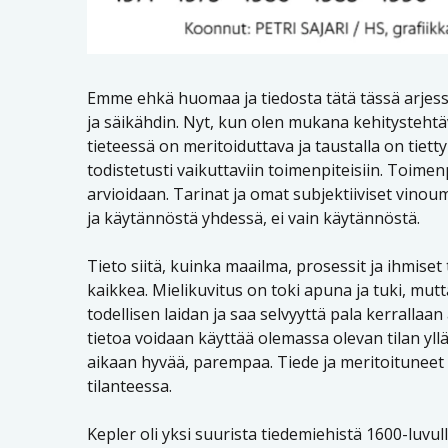
Emme ehkä huomaa ja tiedosta tätä tässä arjess
ja säikähdin. Nyt, kun olen mukana kehitystehtäv
tieteessä on meritoiduttava ja taustalla on tiet
todistetusti vaikuttaviin toimenpiteisiin. Toimenpi
arvioidaan. Tarinat ja omat subjektiiviset vinou
ja käytännöstä yhdessä, ei vain käytännöstä.
Tieto siitä, kuinka maailma, prosessit ja ihmiset
kaikkea. Mielikuvitus on toki apuna ja tuki, mutt
todellisen laidan ja saa selvyyttä pala kerralla
tietoa voidaan käyttää olemassa olevan tilan yl
aikaan hyvää, parempaa. Tiede ja meritoituneet 
tilanteessa.
Kepler oli yksi suurista tiedemiehistä 1600-luvu