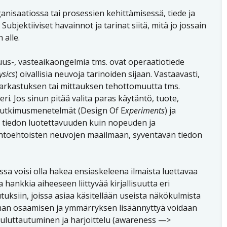
nisaatiossa tai prosessien kehittämisessä, tiede ja
ubjektiiviset havainnot ja tarinat siitä, mitä jo jossain
 alle.
s-, vasteaikaongelmia tms. ovat operaatiotiede
ysics
) oivallisia neuvoja tarinoiden sijaan. Vastaavasti,
tarkastuksen tai mittauksen tehottomuutta tms.
ri. Jos sinun pitää valita paras käytäntö, tuote,
t tutkimusmenetelmät (Design Of E
xperiments
) ja
 tiedon luotettavuuden kuin nopeuden ja
htoehtoisten neuvojen maailmaan, syventävän tiedon
a voisi olla hakea ensiaskeleena ilmaista luettavaa
hankkia aiheeseen liittyvää kirjallisuutta eri
utuksiin, joissa asiaa käsitellään useista näkökulmista
Oman osaamisen ja ymmärryksen lisäännyttyä voidaan
ouluttautuminen ja harjoittelu (awareness —>