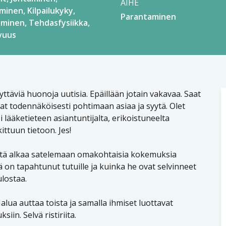
AIHE
äminen
Kilpailukyky
Parantaminen
aminen
Tehdasfysiikka
vuus
lyttäviä huonoja uutisia. Epäillään jotain vakavaa. Saat
at todennäköisesti pohtimaan asiaa ja syytä. Olet
 lääketieteen asiantuntijalta, erikoistuneelta
ittuun tietoon. Jes!
riltä alkaa satelemaan omakohtaisia kokemuksia
ä on tapahtunut tutuille ja kuinka he ovat selvinneet
lostaa.
alua auttaa toista ja samalla ihmiset luottavat
iin. Selvä ristiriita.