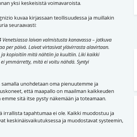
nan yksi keskeisistä voimavaroista.
nizio kuvaa kirjassaan teollisuudessa ja muillakin
uuria seuraavasti:
 Venetsiassa laivan valmistusta kanavassa – jatkuva
aa per päivä. Laivat virtasivat ylävirrasta alavirtaan.
opioitiin mitä nähtiin ja kuultiin. Liki kaikki
 ei ymmärretty, mitä ei voitu nähdä. Syntyi
ta ja samalla unohdetaan oma pienuutemme ja
at uskoneet, että maapallo on maailman kaikkeuden
a emme sitä itse pysty näkemään ja toteamaan.
ä irrallista tapahtumaa ei ole. Kaikki muodostuu ja
vat keskinäisvaikutuksessa ja muodostavat systeemin,