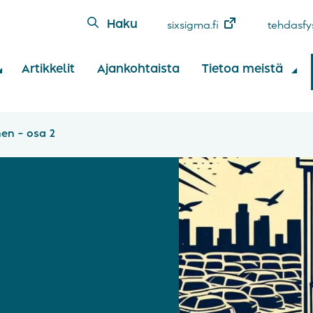
Haku
sixsigma.fi
tehdasfys
Artikkelit
Ajankohtaista
Tietoa meistä
en – osa 2