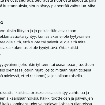
ta ne ovat seuraus. Seurausta huonosta laadusta, joka
ää kustannuksia, sinun täytyy pienentää vaihtelua. Aika
ta
annuksiin liittyen ja jo pelkästään asiakkaan
Reklamaatioita syntyy, kun asiakas ei ole tyytyväinen
olla siitä, että tuote tai palvelu ei ole sitä mitä
ä asiakaskokemus ei ole tyydyttävä. Yhtä kaikki
.
le tyytyväinen johonkin (yhteen tai useampaan) tuotteen
is olemassa jotkin rajat, jos toimitaan rajan toisella
ä mielessä, ettei reklamoi) ja jos ollaan toisella
istatte, kaikissa prosesseissa esiintyy vaihtelua ja
sien aikaansaannoksia. Kaikki tuotteiden ja palvelujen
kaikki ominaisuudet vaihtelevat. Joissain tilanteissa