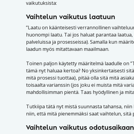
vaikutuksista:
Vaihtelun vaikutus laatuun
”Laatu on käänteisesti verrannollinen vaihteluun
huonompi laatu. Tai jos haluat parantaa laatua, 
palveluissa ja prosesseissa). Samalla kun määrit
laadun myös mitattavaan maailmaan.
Toinen paljon käytetty määritelmä laadulle on ”T
tämä nyt haluaa kertoa? No yksinkertaisesti sitä,
mitä prosessi tuottaa), pitää olla sitä mitä asiak
toisaalta varianssin (jos joku ei muista mitä varia
mahdollisimman pientä. Taas hyödyllinen ja mita
Tutkiipa tätä nyt mistä suunnasta tahansa, niin 
niin, että mitä pienemmäksi saat vaihtelun, sitä 
Vaihtelun vaikutus odotusaikaan