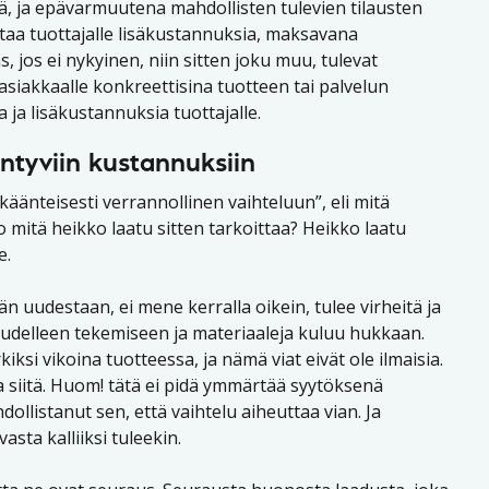
ä, ja epävarmuutena mahdollisten tulevien tilausten
taa tuottajalle lisäkustannuksia, maksavana
, jos ei nykyinen, niin sitten joku muu, tulevat
asiakkaalle konkreettisina tuotteen tai palvelun
ja lisäkustannuksia tuottajalle.
yntyviin kustannuksiin
änteisesti verrannollinen vaihteluun”, eli mitä
mitä heikko laatu sitten tarkoittaa? Heikko laatu
e.
 uudestaan, ei mene kerralla oikein, tulee virheitä ja
uudelleen tekemiseen ja materiaaleja kuluu hukkaan.
iksi vikoina tuotteessa, ja nämä viat eivät ole ilmaisia.
a siitä. Huom! tätä ei pidä ymmärtää syytöksenä
ollistanut sen, että vaihtelu aiheuttaa vian. Ja
vasta kalliiksi tuleekin.