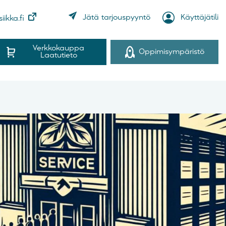
Käyttäjätili
Jätä tarjouspyyntö
iikka.fi
Verkkokauppa
Oppimisympäristö
Laatutieto