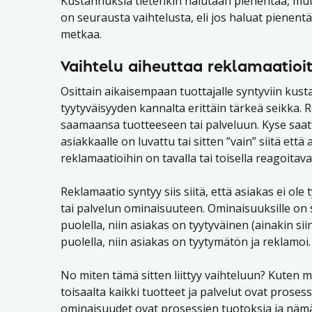
Kustannuksia tietenkin halutaan pienentää, mut
on seurausta vaihtelusta, eli jos haluat pienent
metkaa.
Vaihtelu aiheuttaa reklamaatioi
Osittain aikaisempaan tuottajalle syntyviin kust
tyytyväisyyden kannalta erittäin tärkeä seikka. 
saamaansa tuotteeseen tai palveluun. Kyse saattaa 
asiakkaalle on luvattu tai sitten ”vain” siitä ett
reklamaatioihin on tavalla tai toisella reagoitava
Reklamaatio syntyy siis siitä, että asiakas ei o
tai palvelun ominaisuuteen. Ominaisuuksille on si
puolella, niin asiakas on tyytyväinen (ainakin siin
puolella, niin asiakas on tyytymätön ja reklamoi.
No miten tämä sitten liittyy vaihteluun? Kuten mu
toisaalta kaikki tuotteet ja palvelut ovat proses
ominaisuudet ovat prosessien tuotoksia ja nämä 