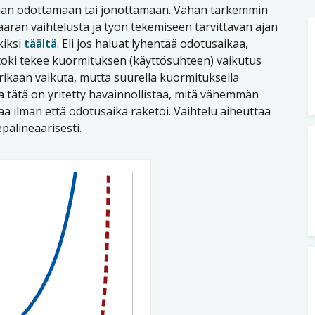
aan odottamaan tai jonottamaan. Vähän tarkemmin
ärän vaihtelusta ja työn tekemiseen tarvittavan ajan
kiksi
täältä
. Eli jos haluat lyhentää odotusaikaa,
oki tekee kuormituksen (käyttösuhteen) vaikutus
urikaan vaikuta, mutta suurella kuormituksella
a tätä on yritetty havainnollistaa, mitä vähemmän
a ilman että odotusaika raketoi. Vaihtelu aiheuttaa
pälineaarisesti.