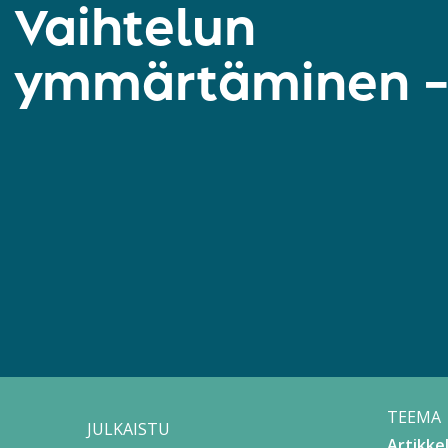
Vaihtelun
ymmärtäminen –
TEEMA
JULKAISTU
Artikkel