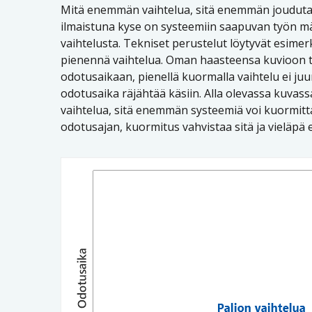
Mitä enemmän vaihtelua, sitä enemmän joudut
ilmaistuna kyse on systeemiin saapuvan työn mä
vaihtelusta. Tekniset perustelut löytyvät esimer
pienennä vaihtelua. Oman haasteensa kuvioon t
odotusaikaan, pienellä kuormalla vaihtelu ei ju
odotusaika räjähtää käsiin. Alla olevassa kuvass
vaihtelua, sitä enemmän systeemiä voi kuormitta
odotusajan, kuormitus vahvistaa sitä ja vieläpä e