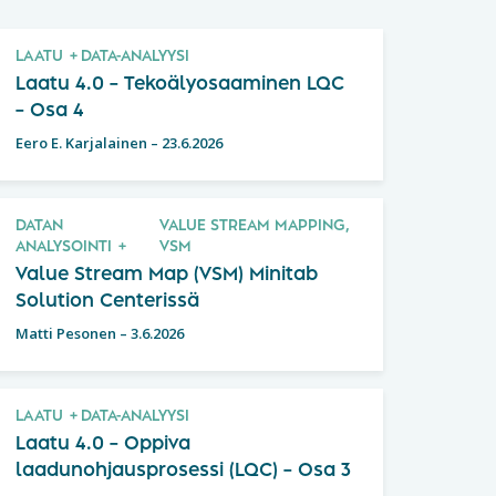
LAATU
DATA-ANALYYSI
Laatu 4.0 – Tekoälyosaaminen LQC
– Osa 4
Eero E. Karjalainen
–
23.6.2026
DATAN
VALUE STREAM MAPPING,
ANALYSOINTI
VSM
Value Stream Map (VSM) Minitab
Solution Centerissä
Matti Pesonen
–
3.6.2026
LAATU
DATA-ANALYYSI
Laatu 4.0 – Oppiva
laadunohjausprosessi (LQC) – Osa 3