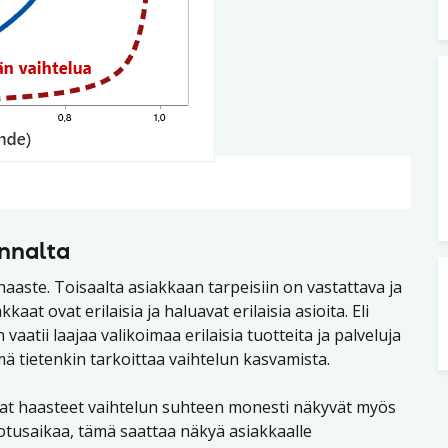
annalta
aaste. Toisaalta asiakkaan tarpeisiin on vastattava ja
kaat ovat erilaisia ja haluavat erilaisia asioita. Eli
tii laajaa valikoimaa erilaisia tuotteita ja palveluja
tämä tietenkin tarkoittaa vaihtelun kasvamista.
mat haasteet vaihtelun suhteen monesti näkyvät myös
odotusaikaa, tämä saattaa näkyä asiakkaalle