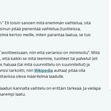
.” Eli toisin sanoen mitä enemmän vaihtelua, sitä
sinun pitää pienentää vaihtelua (tuotteissa,
elmä kertoo meille, miten parantaa laatua, se tuo
avoitteessaan, niin että varianssi on minimoitu”. Mitä
 että kaikki se mitä teemme, tuotteet tai palvelut (eli
as haluaa (tai mitä suunnittelu on suunnitellut) ja
nssi tarkoitti, niin
Wikipedia
auttaa) pitää olla
ttavissa oleva määritelmä laadulle.
laadun kannalta vaihtelu on erittäin tärkeää. Ja vieläpä
parempi laatu.