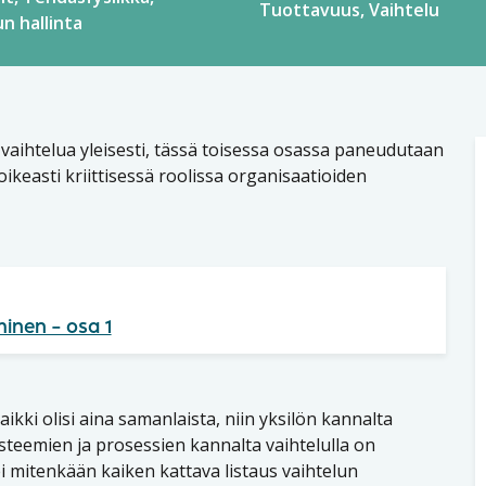
Tuottavuus
Vaihtelu
n hallinta
 vaihtelua yleisesti, tässä toisessa osassa paneudutaan
keasti kriittisessä roolissa organisaatioiden
inen – osa 1
aikki olisi aina samanlaista, niin yksilön kannalta
ysteemien ja prosessien kannalta vaihtelulla on
i mitenkään kaiken kattava listaus vaihtelun