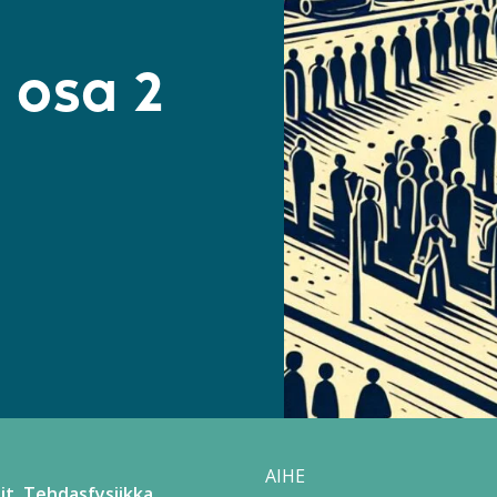
 osa 2
AIHE
it
Tehdasfysiikka