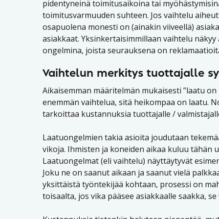
pidentyneinä toimitusaikoina tai myöhästymisin
toimitusvarmuuden suhteen. Jos vaihtelu aiheut
osapuolena monesti on (ainakin viiveellä) asiakas
asiakkaat. Yksinkertaisimmillaan vaihtelu näkyy 
ongelmina, joista seurauksena on reklamaatioita 
Vaihtelun merkitys tuottajalle s
Aikaisemman määritelmän mukaisesti ”laatu on kä
enemmän vaihtelua, sitä heikompaa on laatu. No 
tarkoittaa kustannuksia tuottajalle / valmistajall
Laatuongelmien takia asioita joudutaan tekemään
vikoja. Ihmisten ja koneiden aikaa kuluu tähän 
Laatuongelmat (eli vaihtelu) näyttäytyvät esimerk
Joku ne on saanut aikaan ja saanut vielä palkka
yksittäistä työntekijää kohtaan, prosessi on mahd
toisaalta, jos vika pääsee asiakkaalle saakka, se 