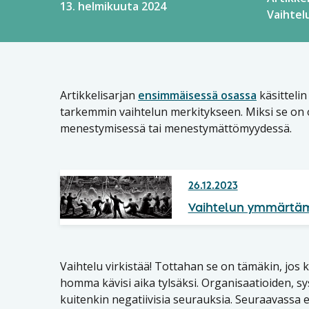
13. helmikuuta 2024
Vaihtelu
Artikkelisarjan
ensimmäisessä osassa
käsittelin
tarkemmin vaihtelun merkitykseen. Miksi se on oi
menestymisessä tai menestymättömyydessä.
26.12.2023
Vaihtelun ymmärtäm
Vaihtelu virkistää! Tottahan se on tämäkin, jos k
homma kävisi aika tylsäksi. Organisaatioiden, s
kuitenkin negatiivisia seurauksia. Seuraavassa e