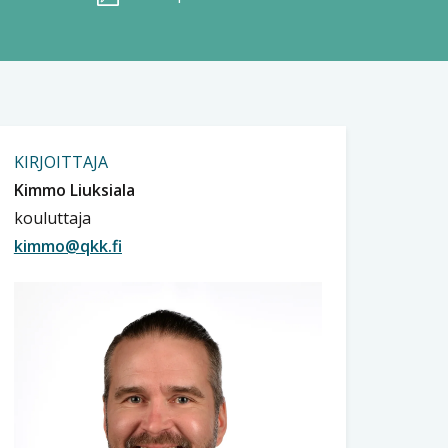
KIRJOITTAJA
Kimmo Liuksiala
kouluttaja
kimmo@qkk.fi