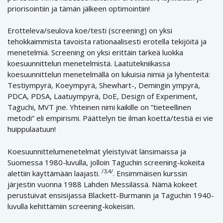
priorisointiin ja tämän jälkeen optimointiin!
Erotteleva/seulova koe/testi (screening) on yksi
tehokkaimmista tavoista rationaalisesti erotella tekijöitä ja
menetelmiä. Screening on yksi erittäin tärkeä luokka
koesuunnittelun menetelmistä. Laatutekniikassa
koesuunnittelun menetelmällä on lukuisia nimiä ja lyhenteitä:
Testiympyrä, Koeympyrä, Shewhart-, Demingin ympyrä,
PDCA, PDSA, Laatuympyrä, DoE, Design of Experiment,
Taguchi, MVT jne. Yhteinen nimi kaikille on ”tieteellinen
metodi” eli empirismi. Päättelyn tie ilman koetta/testiä ei vie
huippulaatuun!
Koesuunnittelumenetelmät yleistyivät länsimaissa ja
Suomessa 1980-luvulla, jolloin Taguchin screening-kokeita
/3,4/
alettiin käyttämään laajasti.
. Ensimmäisen kurssin
järjestin vuonna 1988 Lahden Messilässä. Nämä kokeet
perustuivat ensisijassa Blackett-Burmanin ja Taguchin 1940-
luvulla kehittämiin screening-kokeisiin.