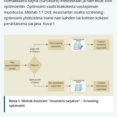
voimakkaasti käyriä (curvature) efekteiltään ja näin eivät sovi
optimointiin. Optimointi vaatii lisäkokeita vastepinnan
muodossa. Minitab 17 DoE Assistantin osalta screening-
optimointi yhdistelmä toimii näin kahden tai kolmen kokeen
perättäisenä sarjana. Kuva 1
Kuva 1.
Minitab Assistant: ”Avustettu sarjakoe” – Screening-
optimointi