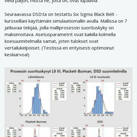
vielä paljon, mutta ne, joita on, ovat lupaavia.
Seuraavassa DSD:tä on testattu Six Sigma Black Belt -
kursseillani käyttämäni simulaatiomallin avulla. Mallissa on 7
jatkuvaa tekijää, joilla malliprosessin suorituskyky on
maksimoitava. Asetusparametrit ovat kaikilla kolmella
koesuunnitelmalla samat, joten tulokset ovat
vertailukelpoiset. (Testissä en erityisesti optimoinut
keskiarvoa!)