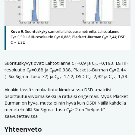
Kuva 9.
Suorituskyky samoilla lähtöparametreilla. Lähtötilanne
C
= 0,90; L8 III-resoluutio C
= 0,888; Plackett-Burman C
= 2,44; DSD
p
p
p
C
= 2,92
p
Suorituskyvyt ovat: Lähtötilanne C
=0,9 ja C
=0,193, L8 III-
p
pk
resoluutio C
=0,88 ja C
=0,388, Plackett-Burman C
=2,44
p
pk
p
(=Six Sigma -taso >2) ja C
=1,12, DSD C
=2,92 ja C
=1,33.
pk
p
pk
Ainakin tässä simulaatiotutkimuksessa DSD -matriisi
osoittautui ylivoimaiseksi ja ratkaisi ongelman. Myös Placket-
Burman on hyvä, mutta ei niin hyvä kuin DSD! Näillä kahdella
menetelmällä Six Sigma -taso C
> 2 on ”helposti”
p
saavutettavissa.
Yhteenveto