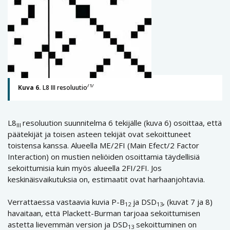
/1/
Kuva 6.
L8 III resoluutio
L8
resoluution suunnitelma 6 tekijälle (kuva 6) osoittaa, että
III
päätekijät ja toisen asteen tekijät ovat sekoittuneet
toistensa kanssa. Alueella ME/2FI (Main Efect/2 Factor
Interaction) on mustien neliöiden osoittamia täydellisiä
sekoittumisia kuin myös alueella 2FI/2FI. Jos
keskinäisvaikutuksia on, estimaatit ovat harhaanjohtavia.
Verrattaessa vastaavia kuvia P-B
ja DSD
, (kuvat 7 ja 8)
12
13
havaitaan, että Plackett-Burman tarjoaa sekoittumisen
astetta lievemmän version ja DSD
sekoittuminen on
13