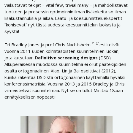
vaikuttavat tekijät – vital few, trivial many – ja mahdollistavat
tuotteen ja prosessin optimoinnin ilman lisäkokeita so. ilman
lisäkustannuksia ja aikaa. Laatu- ja koesuunnitteluekspertit
”kohisevat” nyt tästä uudesta koesuunnittelun luokasta ja
syystä!
/1,2/
Tri Bradley Jones ja prof Chris Nachtsheim
esittelivät
vuonna 2011 uuden kolmitasoisten suunnitelmien luokan,
jota kutsutaan
Definitive screening designs
(DSD).
Alkuperäisessä muodossa suunnitelma ei ollut päätekijöiden
osalta ortogonaalinen. Xiao, Lin ja Bai osoittivat (2012),
kuinka rakentaa DSD:stä ortogonaalinen käyttämällä hyväksi
konferenssimatriisia. Vuosina 2013 ja 2015 Bradley ja Chris
viimeistelivät suunnitelmaa. Nyt se on tullut Minitab 18:aan
ennätyksellisen nopeasti!