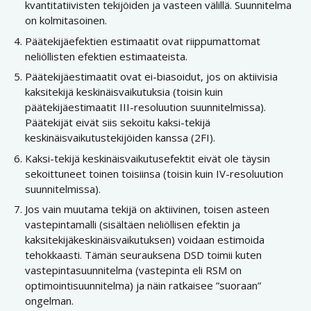
kvantitatiivisten tekijöiden ja vasteen välillä. Suunnitelma
on kolmitasoinen.
Päätekijäefektien estimaatit ovat riippumattomat
neliöllisten efektien estimaateista.
Päätekijäestimaatit ovat ei-biasoidut, jos on aktiivisia
kaksitekijä keskinäisvaikutuksia (toisin kuin
päätekijäestimaatit III-resoluution suunnitelmissa).
Päätekijät eivät siis sekoitu kaksi-tekijä
keskinäisvaikutustekijöiden kanssa (2FI).
Kaksi-tekijä keskinäisvaikutusefektit eivät ole täysin
sekoittuneet toinen toisiinsa (toisin kuin IV-resoluution
suunnitelmissa).
Jos vain muutama tekijä on aktiivinen, toisen asteen
vastepintamalli (sisältäen neliöllisen efektin ja
kaksitekijäkeskinäisvaikutuksen) voidaan estimoida
tehokkaasti. Tämän seurauksena DSD toimii kuten
vastepintasuunnitelma (vastepinta eli RSM on
optimointisuunnitelma) ja näin ratkaisee ”suoraan”
ongelman.