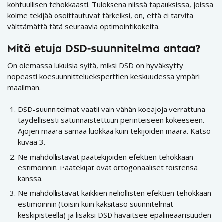
kohtuullisen tehokkaasti. Tuloksena niissä tapauksissa, joissa
kolme tekijää osoittautuvat tärkeiksi, on, että ei tarvita
välttämättä tätä seuraavia optimointikokeita.
Mitä etuja DSD-suunnitelma antaa?
On olemassa lukuisia syitä, miksi DSD on hyväksytty
nopeasti koesuunnittelueksperttien keskuudessa ympäri
maailman.
DSD-suunnitelmat vaatii vain vähän koeajoja verrattuna
täydellisesti satunnaistettuun perinteiseen kokeeseen.
Ajojen määrä samaa luokkaa kuin tekijöiden määrä. Katso
kuvaa 3.
Ne mahdollistavat päätekijöiden efektien tehokkaan
estimoinnin. Päätekijät ovat ortogonaaliset toistensa
kanssa.
Ne mahdollistavat kaikkien neliöllisten efektien tehokkaan
estimoinnin (toisin kuin kaksitaso suunnitelmat
keskipisteellä) ja lisäksi DSD havaitsee epälineaarisuuden