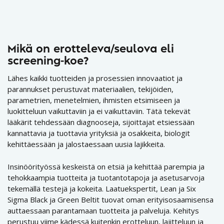
Mikä on erotteleva/seulova eli
screening-koe?
Lähes kaikki tuotteiden ja prosessien innovaatiot ja
parannukset perustuvat materiaalien, tekijöiden,
parametrien, menetelmien, ihmisten etsimiseen ja
luokitteluun vaikuttaviin ja ei vaikuttaviin. Tätä tekevät
lääkärit tehdessään diagnooseja, sijoittajat etsiessään
kannattavia ja tuottavia yrityksiä ja osakkeita, biologit
kehittäessään ja jalostaessaan uusia lajikkeita.
Insinöörityössä keskeistä on etsiä ja kehittää parempia ja
tehokkaampia tuotteita ja tuotantotapoja ja asetusarvoja
tekemällä testejä ja kokeita. Laatuekspertit, Lean ja Six
Sigma Black ja Green Beltit tuovat oman erityisosaamisensa
auttaessaan parantamaan tuotteita ja palveluja. Kehitys
perustuu viime kädessä kuitenkin erotteluun, lajitteluun ja