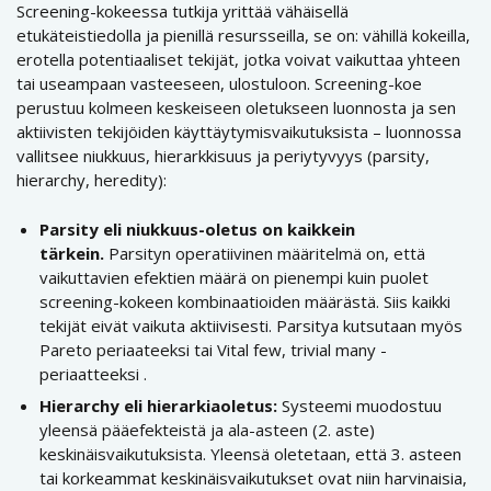
Screening-kokeessa tutkija yrittää vähäisellä
etukäteistiedolla ja pienillä resursseilla, se on: vähillä kokeilla,
erotella potentiaaliset tekijät, jotka voivat vaikuttaa yhteen
tai useampaan vasteeseen, ulostuloon. Screening-koe
perustuu kolmeen keskeiseen oletukseen luonnosta ja sen
aktiivisten tekijöiden käyttäytymisvaikutuksista – luonnossa
vallitsee niukkuus, hierarkkisuus ja periytyvyys (parsity,
hierarchy, heredity):
Parsity eli niukkuus-oletus on kaikkein
tärkein.
Parsityn operatiivinen määritelmä on, että
vaikuttavien efektien määrä on pienempi kuin puolet
screening-kokeen kombinaatioiden määrästä. Siis kaikki
tekijät eivät vaikuta aktiivisesti. Parsitya kutsutaan myös
Pareto periaateeksi tai Vital few, trivial many -
periaatteeksi .
Hierarchy eli hierarkiaoletus:
Systeemi muodostuu
yleensä pääefekteistä ja ala-asteen (2. aste)
keskinäisvaikutuksista. Yleensä oletetaan, että 3. asteen
tai korkeammat keskinäisvaikutukset ovat niin harvinaisia,