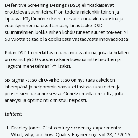
Defenitive Screening Desings (DSD) eli ”Ratkaisevat
erotteleva suunnitelmat” on todella mielenkiintoinen ja
lupaava. Käytännön kokeet tulevat seuraavina vuosina ja
vuosikymmeninä osoittamaan, lunastaako DSD -
suunnitelmien luokka siihen kohdistuneet suuret toiveet. Yli
50 vuotta taitaa olla edellisestä vastaavasta innovaatiosta!
Pidän DSD:tä merkittävimpänä innovaationa, joka kohdalleni
on osunut yli 30 vuoden aikana koesuunnittelusoftien ja
/3,4/
Taguchi-menetelmän
lisäksi.
Six Sigma -taso eli 0-virhe taso on nyt taas askeleen
lähempänä ja helpommin saavutettavissa tuotteiden ja
prosessien parannuksessa. Onneksi meillä on softa, jolla
analyysi ja optimointi onnistuu helposti.
Lähteet:
Dradley Jones: 21st century screening experiments:
What, why, and how; Quality Engineering, vol 28, 1/2016