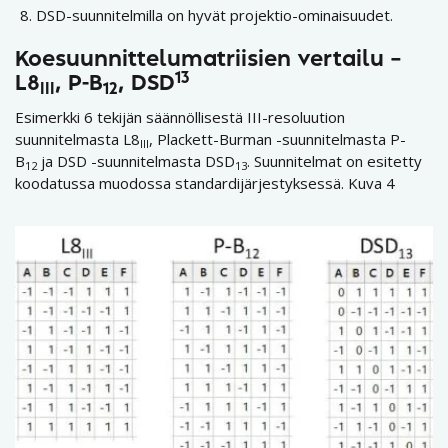
DSD-suunnitelmilla on hyvät projektio-ominaisuudet.
Koesuunnittelumatriisien vertailu –
13
L8
, P-B
, DSD
III
12
Esimerkki 6 tekijän säännöllisestä III-resoluution
suunnitelmasta L8
, Plackett-Burman -suunnitelmasta P-
III
B
ja DSD -suunnitelmasta DSD
. Suunnitelmat on esitetty
12
13
koodatussa muodossa standardijärjestyksessä. Kuva 4