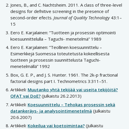
Jones, B., and C. Nachtsheim. 2011. A class of three-level
designs for defnitive screening in the presence of
second-order efects.
Journal of Quality Technology
43:1–
15
Eero E. Karjalainen: ”Tuotteen ja prosessin optimointi
koesuunnittelulla – Taguchi- menetelmä” 1989
Eero E. Karjalainen: ”Teollinen koesuunnittelu –
Esimerkkejä Suomessa toteutetusta kokeellisesta
tuotteen ja prosessin suunnittelusta Taguchi-
menetelmällä” 1992
Box, G. E. P., and J. S. Hunter. 1961. The 2k-p fractional
factorial designs part I. Technometrics 3:311–51.
Artikkeli:
Muutanko yhtä tekijää vai useita tekijöitä?
OFAT vai DoE?
(Julkaistu 26.2.2013)
Artikkeli:
Koesuunnittelu – Tehokas prosessin sekä
datankeräys- ja analysointimenetelmä
(Julkaistu
20.6.2007)
Artikkeli:
Kokeilua vai koetoimintaa?
(Julkaistu