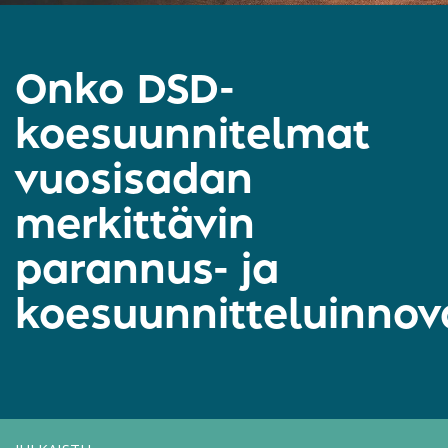
Onko DSD-
koesuunnitelmat
vuosisadan
merkittävin
parannus- ja
koesuunnitteluinnov