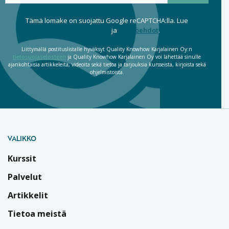
Tämä lomake on suojattu Google reCAPTCHA:lla. Lue
tietosuojaseloste
ja
käyttöehdot
.
Liittymällä postituslistalle hyväksyt Quality Knowhow Karjalainen Oy:n
tietosuojaselosteen
ja Quality Knowhow Karjalainen Oy voi lähettää sinulle
ajankohtaisia artikkeleita, videoita sekä tietoa ja tarjouksia kursseista, kirjoista sekä
ohjelmistoista.
VALIKKO
Kurssit
Palvelut
Artikkelit
Tietoa meistä