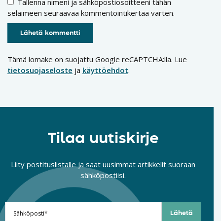
Tallenna nimeni ja sähköpostiosoitteeni tähän
selaimeen seuraavaa kommentointikertaa varten.
Tämä lomake on suojattu Google reCAPTCHA:lla. Lue
tietosuojaseloste
ja
käyttöehdot
.
Tilaa uutiskirje
Liity postituslistalle ja saat uusimmat artikkelit suoraan
sähköpostiisi.