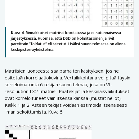
Kuva 4.
Rinnakkaiset matriisit koodatussa ja ei-satunnaisessa
järjestyksessä. Huomaa, että DSD on kolmitasoinen ja rivit
pareittain ”foldatut” eli taitetut. Lisäksi suunnitelmassa on alinna
keskipisteriviyhdistelmä.
Matriisien luonteesta saa parhaiten käsityksen, jos ne
esitetään korrelaatiokuvina. Vertailukohtana voi pitää täysin
korreloimatonta 6 tekijän suunnitelmaa, joka on VI-
resoluution L32 -matriisi. Päätekijät ja keskinäisvaikutukset
ovat korreloituneet vain itsensä kanssa (mustat neliöt).
Kaikki 1 ja 2. Asteen tekijät voidaan estimoida itsenäisesti
ilman sekoittumista. Kuva 5.