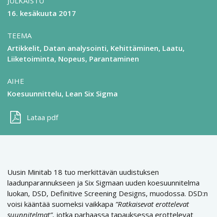
JULKAISTU
16. kesäkuuta 2017
TEEMA
Artikkelit
Datan analysointi
Kehittäminen
Laatu
Liiketoiminta
Nopeus
Parantaminen
AIHE
Koesuunnittelu
Lean Six Sigma
Lataa pdf
Uusin Minitab 18 tuo merkittävän uudistuksen
laadunparannukseen ja Six Sigmaan uuden koesuunnitelma
luokan, DSD, Definitive Screening Designs, muodossa. DSD:n
voisi kääntää suomeksi vaikkapa
”Ratkaisevat erottelevat
suunnitelmat”
, jotka parhaassa tapauksessa erottelevat