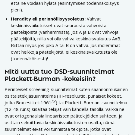
että ne voidaan hylätä (esiintymisen todennäköisyys
pieni).
Heradity eli perinnöllisyysoletus:
Vahvat
keskinäisvaikutukset ovat seurausta vahvoista
päätekijöistä (vanhemmista). Jos A ja B ovat vahvoja
päätekijöitä, niillä voi olla vahva keskinäisvaikutus AxB.
Riittää myös jos joko A tai B on vahva. Jos molemmat
ovat heikkoja päätekijöitä, ei keskinäisvaikutusta ole
(todennäköisesti)!
Mitä uutta tuo DSD-suunnitelmat
Plackett-Burman -kokeisiin?
Perinteiset screening-suunnitelmat kuten säännönmukainen
osittaistekijäsuunnitelma (III-resoluutio, punaiset kokeet,
/5/
jotka Box esitteli 1961
) tai Plackett-Burman -suunnitelma
(12-48 runs) sisältää tekijät vain kahdella tasolla. Vaikka ne
ovat ortogonaalisia lineaaristen päätekijöiden suhteen, ja
osittain sekoittuvia keskinäisvaikutusten osalta, nämä
suunnitelmat eivät voi tunnistaa tekijöitä, jotka ovat