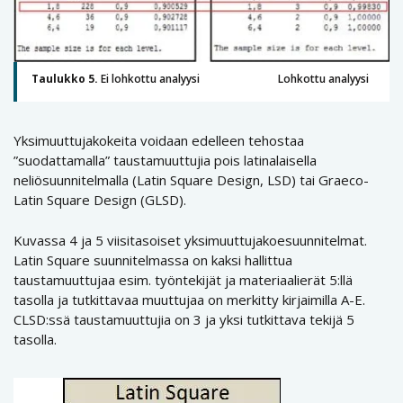
Taulukko 5.
Ei lohkottu analyysi Lohkottu analyysi
Yksimuuttujakokeita voidaan edelleen tehostaa
”suodattamalla” taustamuuttujia pois latinalaisella
neliösuunnitelmalla (Latin Square Design, LSD) tai Graeco-
Latin Square Design (GLSD).
Kuvassa 4 ja 5 viisitasoiset yksimuuttujakoesuunnitelmat.
Latin Square suunnitelmassa on kaksi hallittua
taustamuuttujaa esim. työntekijät ja materiaalierät 5:llä
tasolla ja tutkittavaa muuttujaa on merkitty kirjaimilla A-E.
CLSD:ssä taustamuuttujia on 3 ja yksi tutkittava tekijä 5
tasolla.