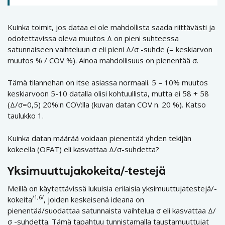
Kuinka toimit, jos dataa ei ole mahdollista saada riittävästi ja
odotettavissa oleva muutos Δ on pieni suhteessa
satunnaiseen vaihteluun σ eli pieni Δ/σ -suhde (= keskiarvon
muutos % / COV %). Ainoa mahdollisuus on pienentää σ.
Tämä tilannehan on itse asiassa normaali. 5 – 10% muutos
keskiarvoon 5-10 datalla olisi kohtuullista, mutta ei 58 + 58
(Δ/σ=0,5) 20%:n COV:lla (kuvan datan COV n. 20 %). Katso
taulukko 1.
Kuinka datan määrää voidaan pienentää yhden tekijän
kokeella (OFAT) eli kasvattaa Δ/σ-suhdetta?
Yksimuuttujakokeita/-testejä
Meillä on käytettävissä lukuisia erilaisia yksimuuttujatestejä/-
/1,6/
kokeita
, joiden keskeisenä ideana on
pienentää/suodattaa satunnaista vaihtelua σ eli kasvattaa Δ/
σ -suhdetta. Tämä tapahtuu tunnistamalla taustamuuttujat