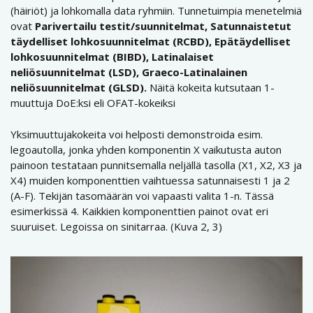
(häiriöt) ja lohkomalla data ryhmiin. Tunnetuimpia menetelmiä
ovat
Parivertailu testit/suunnitelmat, Satunnaistetut
täydelliset lohkosuunnitelmat (RCBD), Epätäydelliset
lohkosuunnitelmat (BIBD), Latinalaiset
neliösuunnitelmat (LSD), Graeco-Latinalainen
neliösuunnitelmat (GLSD).
Näitä kokeita kutsutaan 1-
muuttuja DoE:ksi eli OFAT-kokeiksi
Yksimuuttujakokeita voi helposti demonstroida esim.
legoautolla, jonka yhden komponentin X vaikutusta auton
painoon testataan punnitsemalla neljällä tasolla (X1, X2, X3 ja
X4) muiden komponenttien vaihtuessa satunnaisesti 1 ja 2
(A-F). Tekijän tasomäärän voi vapaasti valita 1-n. Tässä
esimerkissä 4. Kaikkien komponenttien painot ovat eri
suuruiset. Legoissa on sinitarraa. (Kuva 2, 3)