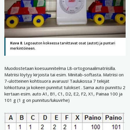
Kuva 8.
Legoauton kokeessa tarvittavat osat (autot) ja puntari
merkintöineen.
Muodostetaan koesuunnitelma L8-ortogonaalimatriisilla.
Matriisi löytyy kirjoista tai esim. Minitab-softasta. Matriisi on
7-ulotteinen kohtisuora avaruus! Taulukossa 7 tekijät
lohkottuna ja kokeen punnitut tulokset . Sama auto punnittu 2
kertaan esim. auto A1, B1, C1, D2, E2, F2, X1, Painaa 100 ja
101 g (1 g on punnitus/lukuvirhe)