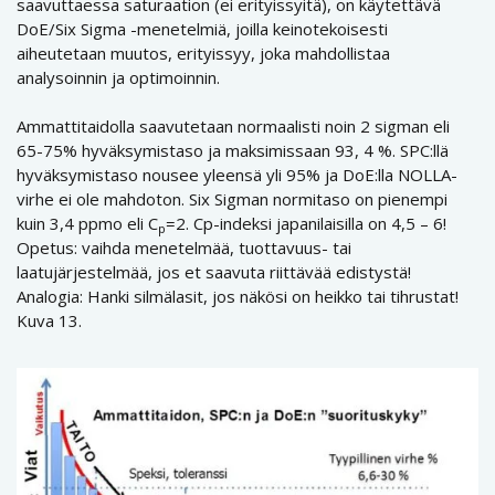
saavuttaessa saturaation (ei erityissyitä), on käytettävä
DoE/Six Sigma -menetelmiä, joilla keinotekoisesti
aiheutetaan muutos, erityissyy, joka mahdollistaa
analysoinnin ja optimoinnin.
Ammattitaidolla saavutetaan normaalisti noin 2 sigman eli
65-75% hyväksymistaso ja maksimissaan 93, 4 %. SPC:llä
hyväksymistaso nousee yleensä yli 95% ja DoE:lla NOLLA-
virhe ei ole mahdoton. Six Sigman normitaso on pienempi
kuin 3,4 ppmo eli C
=2. Cp-indeksi japanilaisilla on 4,5 – 6!
p
Opetus: vaihda menetelmää, tuottavuus- tai
laatujärjestelmää, jos et saavuta riittävää edistystä!
Analogia: Hanki silmälasit, jos näkösi on heikko tai tihrustat!
Kuva 13.