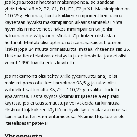
Jos legoautossa haetaan maksimipainoa, se saadaan
yhdistelmästä A2, B2, C1, D1, E2, F2 ja X1. Maksimipaino on
110,25g. Huomaa, kuinka kaikkien komponenttien painoa
käytetään hyväksi maksimipainon aikaansaamiseksi. Yhtä
hyvin olisimme voineet hakea minimipainon tai jonkin
haluamamme välipainon. Minitab Optimizer olisi asian
hoitanut. Minitab olisi optimoinut samanaikaisesti painon
lisäksi jopa 24 muuta ominaisuutta, mittaa. Yhteensä siis 25.
Huikeaa tietotekniikan edistystä ja optimointia, jota ei olisi
voinut 1990-luvulla edes kuvitella.
Jos maksimointi olisi tehty X1:llä (yksimuuttujana), olisi
maksimi paino ollut keskiarvoltaan 98,5 g ja tulos olisi
vaihdellut sattumalta 88,75 – 110,25 g:n välillä. Todella
epävarmaa. Tästä syystä yksimuuttujatestejä ei pitäisi
käyttää, jos ei taustamuuttujia voi vakioida tai kiinnittää.
Yksimuuttujakokeen käyttö on hyvin kyseenalaista muussa
kuin muutosten varmentamisessa. Yksimuuttujakoe ei ole
”tietellisesti” pätevä!
Yhteenveto