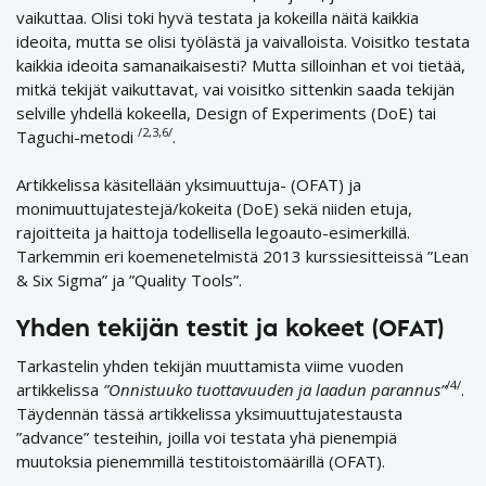
vaikuttaa. Olisi toki hyvä testata ja kokeilla näitä kaikkia
ideoita, mutta se olisi työlästä ja vaivalloista. Voisitko testata
kaikkia ideoita samanaikaisesti? Mutta silloinhan et voi tietää,
mitkä tekijät vaikuttavat, vai voisitko sittenkin saada tekijän
selville yhdellä kokeella, Design of Experiments (DoE) tai
/2,3,6/
Taguchi-metodi
.
Artikkelissa käsitellään yksimuuttuja- (OFAT) ja
monimuuttujatestejä/kokeita (DoE) sekä niiden etuja,
rajoitteita ja haittoja todellisella legoauto-esimerkillä.
Tarkemmin eri koemenetelmistä 2013 kurssiesitteissä ”Lean
& Six Sigma” ja ”Quality Tools”.
Yhden tekijän testit ja kokeet (OFAT)
Tarkastelin yhden tekijän muuttamista viime vuoden
/4/
artikkelissa
”Onnistuuko tuottavuuden ja laadun parannus”
.
Täydennän tässä artikkelissa yksimuuttujatestausta
”advance” testeihin, joilla voi testata yhä pienempiä
muutoksia pienemmillä testitoistomäärillä (OFAT).