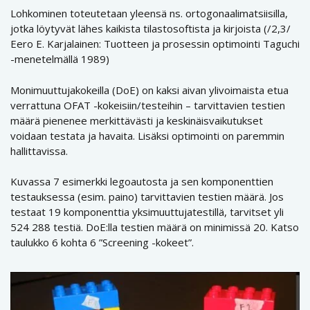
Lohkominen toteutetaan yleensä ns. ortogonaalimatsiisilla,
jotka löytyvät lähes kaikista tilastosoftista ja kirjoista (/2,3/
Eero E. Karjalainen: Tuotteen ja prosessin optimointi Taguchi
-menetelmällä 1989)
Monimuuttujakokeilla (DoE) on kaksi aivan ylivoimaista etua
verrattuna OFAT -kokeisiin/testeihin – tarvittavien testien
määrä pienenee merkittävästi ja keskinäisvaikutukset
voidaan testata ja havaita. Lisäksi optimointi on paremmin
hallittavissa.
Kuvassa 7 esimerkki legoautosta ja sen komponenttien
testauksessa (esim. paino) tarvittavien testien määrä. Jos
testaat 19 komponenttia yksimuuttujatestillä, tarvitset yli
524 288 testiä. DoE:lla testien määrä on minimissä 20. Katso
taulukko 6 kohta 6 ”Screening -kokeet”.