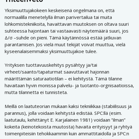
Yksimuuttujakokeen keskeisenä ongelmana on, että
normaalilla menetelyllä ilman parivertailua tai muita
lohkomistekniikoita, havaittavan muutoksen on oltava suuri
suhteessa hajontaan tai vastaavasti näytemäärä suuri, jos
Δ/σ –suhde on pieni. Tämä käytännössä estää jatkuvan
parantamisen. Jos vielä muut tekijät voivat muuttua, vielä
kyseenalaisemmaksi yksimuuttujakoe tulee.
Yrityksen tuottavuuskehitys pysähtyy ja/tai
virheet/saanto/tapaturmat saavuttavat hajonnan
määrittämän saturaatiotilan – ei kehitystä. Tämä tilanne
havaitaan hyvin monissa palvelu- ja tuotanto-orgnisaatioissa,
mutta tilannetta ei tunnisteta.
Meillä on laatuteorian mukaan kaksi tekniikkaa (stabiilisuus ja
parannus), jolla voidaan kehitystä edistää. SPC:llä (esim.
laatutaulu, kehittänyt E. Karjalainen 1981) voidaan ”ilman”
kokeita (keinotekoista muutosta) havaita erityisyyt ja ryhtyä
toimenpiteisiin tehokkaammin kuin ammattitaidolla ja SPC:n