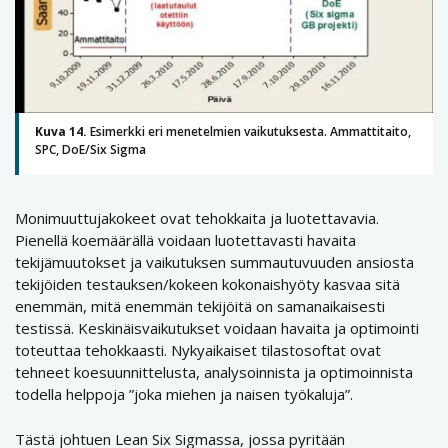
Kuva 14.
Esimerkki eri menetelmien vaikutuksesta. Ammattitaito,
SPC, DoE/Six Sigma
Monimuuttujakokeet ovat tehokkaita ja luotettavavia.
Pienellä koemäärällä voidaan luotettavasti havaita
tekijämuutokset ja vaikutuksen summautuvuuden ansiosta
tekijöiden testauksen/kokeen kokonaishyöty kasvaa sitä
enemmän, mitä enemmän tekijöitä on samanaikaisesti
testissä. Keskinäisvaikutukset voidaan havaita ja optimointi
toteuttaa tehokkaasti. Nykyaikaiset tilastosoftat ovat
tehneet koesuunnittelusta, analysoinnista ja optimoinnista
todella helppoja ”joka miehen ja naisen työkaluja”.
Tästä johtuen Lean Six Sigmassa, jossa pyritään