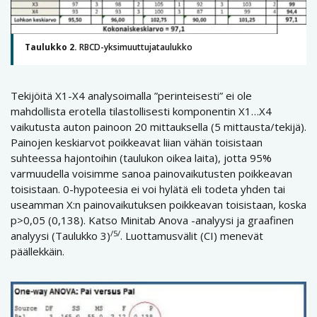
Taulukko 2.
RBCD-yksimuuttujataulukko
Tekijöitä X1-X4 analysoimalla ”perinteisesti” ei ole
mahdollista erotella tilastollisesti komponentin X1…X4
vaikutusta auton painoon 20 mittauksella (5 mittausta/tekijä).
Painojen keskiarvot poikkeavat liian vähän toisistaan
suhteessa hajontoihin (taulukon oikea laita), jotta 95%
varmuudella voisimme sanoa painovaikutusten poikkeavan
toisistaan. 0-hypoteesia ei voi hylätä eli todeta yhden tai
useamman X:n painovaikutuksen poikkeavan toisistaan, koska
p>0,05 (0,138). Katso Minitab Anova -analyysi ja graafinen
/5/
analyysi (Taulukko 3)
. Luottamusvälit (CI) menevät
päällekkäin.