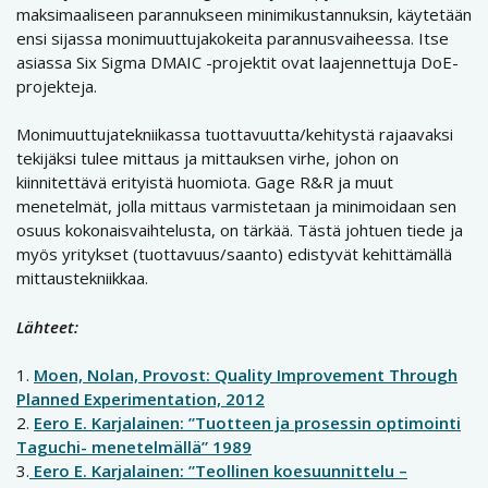
maksimaaliseen parannukseen minimikustannuksin, käytetään
ensi sijassa monimuuttujakokeita parannusvaiheessa. Itse
asiassa Six Sigma DMAIC -projektit ovat laajennettuja DoE-
projekteja.
Monimuuttujatekniikassa tuottavuutta/kehitystä rajaavaksi
tekijäksi tulee mittaus ja mittauksen virhe, johon on
kiinnitettävä erityistä huomiota. Gage R&R ja muut
menetelmät, jolla mittaus varmistetaan ja minimoidaan sen
osuus kokonaisvaihtelusta, on tärkää. Tästä johtuen tiede ja
myös yritykset (tuottavuus/saanto) edistyvät kehittämällä
mittaustekniikkaa.
Lähteet:
1.
Moen, Nolan, Provost: Quality Improvement Through
Planned Experimentation, 2012
2.
Eero E. Karjalainen: ”Tuotteen ja prosessin optimointi
Taguchi- menetelmällä” 1989
3.
Eero E. Karjalainen: ”Teollinen koesuunnittelu –