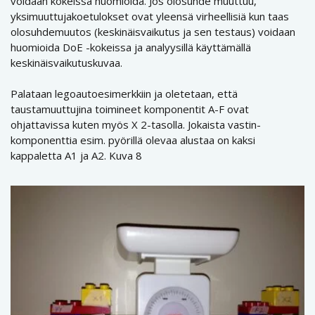
voidaan kokeissa huomioida. Jos olosuhde muuttuu,
yksimuuttujakoetulokset ovat yleensä virheellisiä kun taas
olosuhdemuutos (keskinäisvaikutus ja sen testaus) voidaan
huomioida DoE -kokeissa ja analyysillä käyttämällä
keskinäisvaikutuskuvaa.
Palataan legoautoesimerkkiin ja oletetaan, että
taustamuuttujina toimineet komponentit A-F ovat
ohjattavissa kuten myös X 2-tasolla. Jokaista vastin-
komponenttia esim. pyörillä olevaa alustaa on kaksi
kappaletta A1 ja A2. Kuva 8