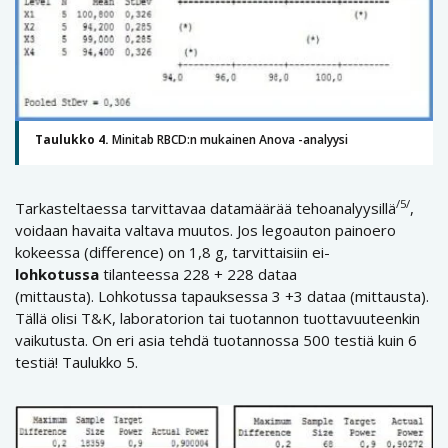
Taulukko 4.
Minitab RBCD:n mukainen Anova -analyysi
/5/
Tarkasteltaessa tarvittavaa datamäärää tehoanalyysillä
,
voidaan havaita valtava muutos. Jos legoauton painoero
kokeessa (difference) on 1,8 g, tarvittaisiin ei-
lohkotussa
tilanteessa 228 + 228 dataa
(mittausta). Lohkotussa tapauksessa 3 +3 dataa (mittausta).
Tällä olisi T&K, laboratorion tai tuotannon tuottavuuteenkin
vaikutusta. On eri asia tehdä tuotannossa 500 testiä kuin 6
testiä! Taulukko 5.