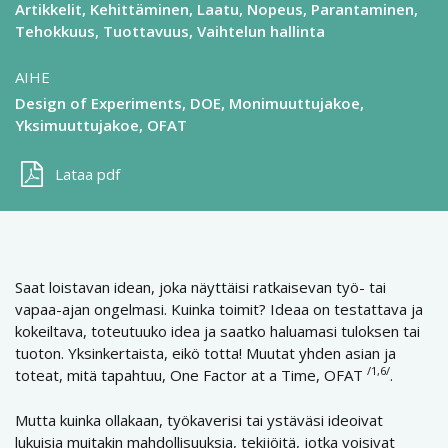
Artikkelit
Kehittäminen
Laatu
Nopeus
Parantaminen
Tehokkuus
Tuottavuus
Vaihtelun hallinta
AIHE
Design of Experiments, DOE
Monimuuttujakoe
Yksimuuttujakoe, OFAT
Lataa pdf
Saat loistavan idean, joka näyttäisi ratkaisevan työ- tai
vapaa-ajan ongelmasi. Kuinka toimit? Ideaa on testattava ja
kokeiltava, toteutuuko idea ja saatko haluamasi tuloksen tai
tuoton. Yksinkertaista, eikö totta! Muutat yhden asian ja
/1,6/
toteat, mitä tapahtuu, One Factor at a Time, OFAT
.
Mutta kuinka ollakaan, työkaverisi tai ystäväsi ideoivat
lukuisia muitakin mahdollisuuksia, tekijöitä, jotka voisivat