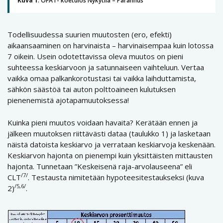
Kuva 1
. OFAT- koetulos Nykytila – Parannus
Todellisuudessa suurien muutosten (ero, efekti)
aikaansaaminen on harvinaista – harvinaisempaa kuin lotossa
7 oikein. Usein odotettavissa oleva muutos on pieni
suhteessa keskiarvoon ja satunnaiseen vaihteluun. Vertaa
vaikka omaa palkankorotustasi tai vaikka laihduttamista,
sähkön säästöä tai auton polttoaineen kulutuksen
pienenemistä ajotapamuutoksessa!
Kuinka pieni muutos voidaan havaita? Kerätään ennen ja
jälkeen muutoksen riittävästi dataa (taulukko 1) ja lasketaan
näistä datoista keskiarvo ja verrataan keskiarvoja keskenään.
Keskiarvon hajonta on pienempi kuin yksittäisten mittausten
hajonta. Tunnetaan ”Keskeisenä raja-arvolauseena” eli
/7/
CLT
. Testausta nimitetään hypoteesitestaukseksi (kuva
/5,6/
2)
.