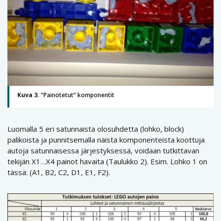
Kuva 3.
”Painotetut” komponentit
Luomalla 5 eri satunnaista olosuhdetta (lohko, block)
palikoista ja punnitsemalla näistä komponenteista koottuja
autoja satunnaisessa järjestyksessä, voidaan tutkittavan
tekijän X1…X4 painot havaita (Taulukko 2). Esim. Lohko 1 on
tässä: (A1, B2, C2, D1, E1, F2).