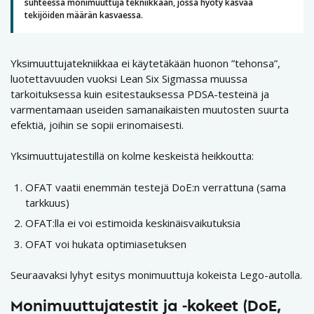
suhteessa monimuuttuja tekniikkaan, jossa hyöty kasvaa
tekijöiden määrän kasvaessa.
Yksimuuttujatekniikkaa ei käytetäkään huonon ”tehonsa”,
luotettavuuden vuoksi Lean Six Sigmassa muussa
tarkoituksessa kuin esitestauksessa PDSA-testeinä ja
varmentamaan useiden samanaikaisten muutosten suurta
efektiä, joihin se sopii erinomaisesti.
Yksimuuttujatestillä on kolme keskeistä heikkoutta:
OFAT vaatii enemmän testejä DoE:n verrattuna (sama
tarkkuus)
OFAT:lla ei voi estimoida keskinäisvaikutuksia
OFAT voi hukata optimiasetuksen
Seuraavaksi lyhyt esitys monimuuttuja kokeista Lego-autolla.
Monimuuttujatestit ja -kokeet (DoE,