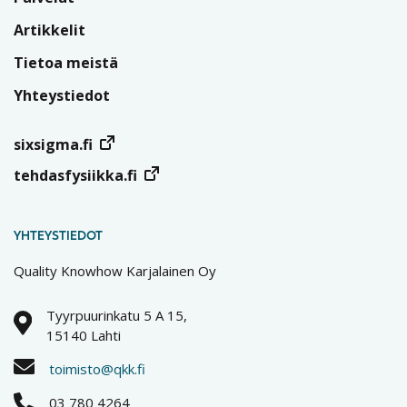
Artikkelit
Tietoa meistä
Yhteystiedot
sixsigma.fi
tehdasfysiikka.fi
YHTEYSTIEDOT
Quality Knowhow Karjalainen Oy
Tyyrpuurinkatu 5 A 15,
15140 Lahti
toimisto@qkk.fi
03 780 4264