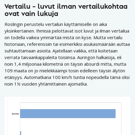
Vertailu – luvut ilman vertailukohtaa
ovat vain lukuja
Roslingin perustelu vertailun käyttämiselle on aika
yksinkertainen. Ihmisiä pelottavat isot luvut ja ilman vertailua
on todella vaikea ymmärtää mistä on kyse. Mutta vertailu
historiaan, referenssiin tai esimerkiksi asukasmäärään auttaa
suhtauttamaan asioita. Ajatellaan vaikka, että koitetaan
verrata taivaankappaleita toisiinsa. Auringon halkaisija, eli
noin 1,4 miljoonaa kilometriä on täysin absurdi mitta, mutta
109 maata on jo mielekkäämpi tosin edelleen täysin älytön
etäisyys. Automatkana 100 km/h tuntia nopeudella tämä olisi
noin 1½ vuoden yhtämittainen ajomatka.