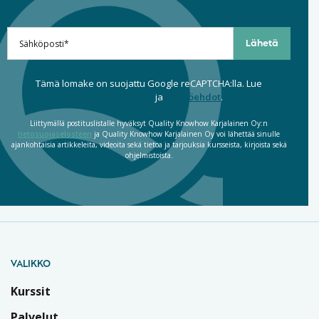
Tämä lomake on suojattu Google reCAPTCHA:lla. Lue
tietosuojaseloste
ja
käyttöehdot
.
Liittymällä postituslistalle hyväksyt Quality Knowhow Karjalainen Oy:n
tietosuojaselosteen
ja Quality Knowhow Karjalainen Oy voi lähettää sinulle
ajankohtaisia artikkeleita, videoita sekä tietoa ja tarjouksia kursseista, kirjoista sekä
ohjelmistoista.
VALIKKO
Kurssit
Palvelut