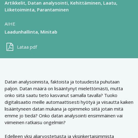
Artikkelit
Datan analysointi
Kehittäminen
Laatu
Liiketoiminta
Parantaminen
AIHE
Laadunhallinta
Minitab
Lataa pdf
Datan analysoinnista, faktoista ja totuudesta puhutaan
paljon. Datan määrä on lisääntynyt mielettömästi, mutta
onko siitä saatu tieto kasvanut samalla tavalla? Tuoko
digitalisaatio meille automaattisesti hyötyä ja viisautta kaiken
lisääntyneen datan mukana ja opimmeko siitä jotain mitä
emme jo tiedä? Onko datan analysointi ensimmäinen vai
viimeinen ratkaisu ongelmiin?
Edelleen yksi aliarvostetuista ja yksinkertaisimmista