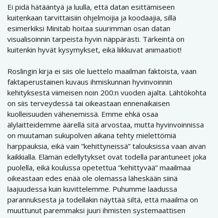
Ei pidä hätääntyä ja luulla, että datan esittämiseen
kuitenkaan tarvittaisiin ohjelmoijia ja koodaajia, sillä
esimerkiksi Minitab hoitaa suurimman osan datan
visualisoinnin tarpeista hyvin näppärästi. Tärkeintä on
kuitenkin hyvät kysymykset, eikä liikkuvat animaatiot!
Roslingin kirja ei siis ole luettelo maailman faktoista, vaan
faktaperustainen kuvaus ihmiskunnan hyvinvoinnin
kehityksestä viimeisen noin 200:n vuoden ajalta. Lähtökohta
on siis terveydessä tai oikeastaan ennenaikaisen
kuolleisuuden vähenemissä. Emme ehkä osaa
älylaitteidemme äärellä sitä arvostaa, mutta hyvinvoinnissa
on muutaman sukupolven aikana tehty mielettömiä
harppauksia, eikä vain ”kehittyneissä” talouksissa vaan aivan
kaikkialla. Elämän edellytykset ovat todella parantuneet joka
puolella, eikä koulussa opetettua ”kehittyvää” maailmaa
oikeastaan edes enää ole olemassa läheskään siinä
laajuudessa kuin kuvittelemme. Puhumme laadussa
parannuksesta ja todellakin näyttää siltä, että maailma on
muuttunut paremmaksi juuri ihmisten systemaattisen