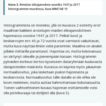
Kuva 3.
Ihmisten elinajanodote vuosilta 1947 ja 2017
historgrammin muodossa. Kuva MINITAB 19
Histogrammista on moneksi, yllä on kuvassa 2 esitetty erot
maailman kaikkien arvioitujen maiden elinajanodotteen
hajonnassa vuosina 1947 ja 2017. Pelkät luvut ja
keskiarvojen ero 45 ja 72 vuotta ovat varmasti vaikuttavat,
mutta kuva näyttää ilmiön vielä paremmin. Maailma on ainakin
jollakin mittarilla parantunut. Hajontaa on, mutta kokonaisuus
on siirtynyt oikealle ja pienempään kasaan. Histogrammin
pylväiden korkeus kertoo kyseiseen dataryhmään kuuluvasta
datapisteiden määrästä. Kuvassa on käyrinä myös jakauman
normaalisovitus, joka lasketaan joukon hajonnasta ja
keskiarvosta. Normaalisovitus tälle datalle ei ole ehkä ole
kovin mieleinen, mutta auttaa hahmottamaan kokonaisuutta.
Toinen vaihtoehtoinen kuvaus hajonnan esittämiselle voisi
olla pistekuvaaja tai dotlplot alla (kuva 3).