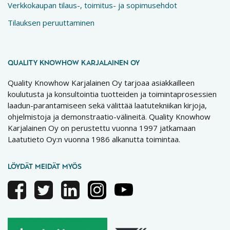
Verkkokaupan tilaus-, toimitus- ja sopimusehdot
Tilauksen peruuttaminen
QUALITY KNOWHOW KARJALAINEN OY
Quality Knowhow Karjalainen Oy tarjoaa asiakkailleen
koulutusta ja konsultointia tuotteiden ja toimintaprosessien
laadun-parantamiseen sekä välittää laatutekniikan kirjoja,
ohjelmistoja ja demonstraatio-välineitä. Quality Knowhow
Karjalainen Oy on perustettu vuonna 1997 jatkamaan
Laatutieto Oy:n vuonna 1986 alkanutta toimintaa.
LÖYDÄT MEIDÄT MYÖS
Facebook
Twitter
Linkedin
Instagram
Youtube