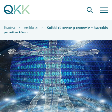
Etusivu
›
Artikkelit
›
Kaikki oli ennen paremmin – kuvatkin
piirrettiin käsin!