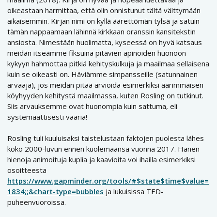
oikeastaan harmittaa, että olin onnistunut tältä välttymään
aikaisemmin. Kirjan nimi on kyllä äärettömän tylsä ja satuin
tämän nappaamaan lähinnä kirkkaan oranssin kansitekstin
ansiosta. Nimestään huolimatta, kyseessä on hyvä katsaus
meidän itseämme fiksuina pitävien apinoiden huonoon
kykyyn hahmottaa pitkiä kehityskulkuja ja maailmaa sellaisena
kuin se oikeasti on. Häviämme simpansseille (satunnainen
arvaaja), jos meidän pitää arvioida esimerkiksi äärimmäisen
köyhyyden kehitystä maailmassa, kuten Rosling on tutkinut.
Siis arvauksemme ovat huonompia kuin sattuma, eli
systemaattisesti vääriä!
Rosling tuli kuuluisaksi taistelustaan faktojen puolesta lähes
koko 2000-luvun ennen kuolemaansa vuonna 2017. Hänen
hienoja animoituja kuplia ja kaavioita voi ihailla esimerkiksi
osoitteesta
https://www.gapminder.org/tools/#$state$time$value=
1834;;&chart-type=bubbles
ja lukuisissa TED-
puheenvuoroissa.