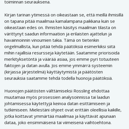
toiminnan seurauksena.
Kirjan tarinan ytimessä on oikeastaan se, että meillä ihmisillä
on tapana pitää maailmaa kamalampana paikkana kuin se
oikeastaan edes on. Ihmisten käsitys maailman tilasta on
värittynyt saadun informaation ja erilaisten ajattelun ja
havainnoinnin vinoumien takia. Tämä on tietenkin
ongelmallista, kun pitää tehdä päätöksiä esimerkiksi siitä
mihin rajallisia resursseja käytetään. Saatamme priorisoida
merkityksetöntä ja väärää asiaa, jos emme pyri totuuteen
faktojen ja datan avulla. Jos emme ymmärrä systeemin
(kirjassa järjestelmä) käyttäytymistä ja päätösten
seurauksia saatamme tehdä todella huonoja päätöksiä.
Huonojen päätösten välttämiseksi Rossling ehdottaa
muutamaa myös prosessien analysoinnissa tai laadun
johtamisessa käytettyjä keinoa datan esittämiseen ja
tutkimiseen. Mielestäni ohjeet ovat erittäin oleellisia kaikille,
jotka koittavat ymmärtää maailmaa ja käyttävät apunaan
dataa, joko ensimmäisenä tai viimeisenä vaihtoehtona.