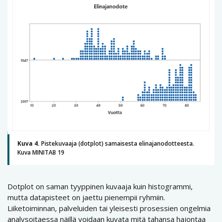
Kuva 4.
Pistekuvaaja (dotplot) samaisesta elinajanodotteesta.
Kuva MINITAB 19
Dotplot on saman tyyppinen kuvaaja kuin histogrammi,
mutta datapisteet on jaettu pienempii ryhmiin.
Liiketoiminnan, palveluiden tai yleisesti prosessien ongelmia
analysoitaessa näillä voidaan kuvata mitä tahansa hajontaa