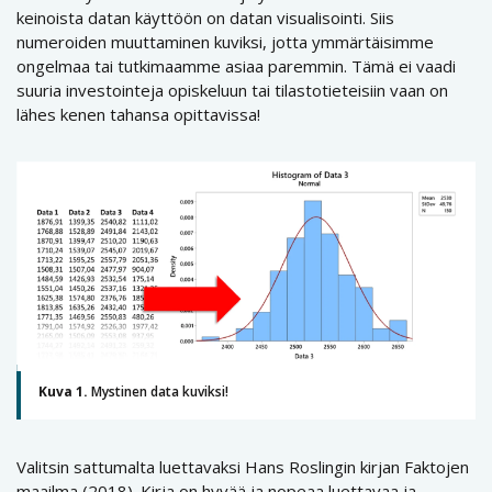
keinoista datan käyttöön on datan visualisointi. Siis
numeroiden muuttaminen kuviksi, jotta ymmärtäisimme
ongelmaa tai tutkimaamme asiaa paremmin. Tämä ei vaadi
suuria investointeja opiskeluun tai tilastotieteisiin vaan on
lähes kenen tahansa opittavissa!
Kuva 1.
Mystinen data kuviksi!
Valitsin sattumalta luettavaksi Hans Roslingin kirjan Faktojen
maailma (2018). Kirja on hyvää ja nopeaa luettavaa ja