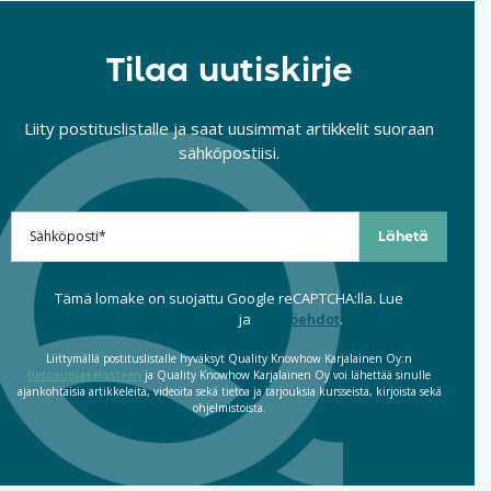
Tilaa uutiskirje
Liity postituslistalle ja saat uusimmat artikkelit suoraan
sähköpostiisi.
Tämä lomake on suojattu Google reCAPTCHA:lla. Lue
tietosuojaseloste
ja
käyttöehdot
.
Liittymällä postituslistalle hyväksyt Quality Knowhow Karjalainen Oy:n
tietosuojaselosteen
ja Quality Knowhow Karjalainen Oy voi lähettää sinulle
ajankohtaisia artikkeleita, videoita sekä tietoa ja tarjouksia kursseista, kirjoista sekä
ohjelmistoista.