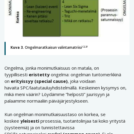
/2,3/
Kuva 3.
Ongelmaratkaisun valintamatriisi
Ongelma, jonka monimutkaisuus on matala, on
tyypillisesti
eristetty
ongelma: ongelman tuntomerkkinä
on
erityissyy (special cause)
, joka voidaan
havaita SPC/laatutauluyhdistelmällä. Keskeinen kysymys on,
mikä meni väärin? Löydämme ”helposti” juurisyyn ja
palaamme normaaliin päiväjärjestykseen.
Kun ongelman monimutkaisuustaso on korkea, se
koskee
yleisesti
prosessia, tuotantolinjaa tai koko yritystä
(systeemiä) ja on tunnistettavissa
SPC:llä satunnaiseksi
syyksi (common cause)
. Ei ole