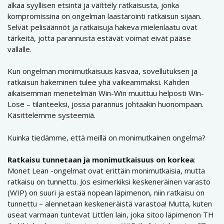
alkaa syyllisen etsintä ja väittely ratkaisusta, jonka
kompromissina on ongelman laastarointi ratkaisun sijaan.
Selvät pelisäännöt ja ratkaisuja hakeva mielenlaatu ovat
tärkeitä, jotta parannusta estävät voimat eivät pääse
vallalle.
Kun ongelman monimutkaisuus kasvaa, sovellutuksen ja
ratkaisun hakeminen tulee yhä vaikeammaksi. Kahden
aikaisemman menetelmän Win-Win muuttuu helposti Win-
Lose – tilanteeksi, jossa parannus johtaakin huonompaan.
Käsittelemme systeemiä.
Kuinka tiedämme, että meillä on monimutkainen ongelma?
Ratkaisu tunnetaan ja monimutkaisuus on korkea
:
Monet Lean -ongelmat ovat erittäin monimutkaisia, mutta
ratkaisu on tunnettu. Jos esimerkiksi keskeneräinen varasto
(WIP) on suuri ja estää nopean läpimenon, niin ratkaisu on
tunnettu – alennetaan keskeneräistä varastoa! Mutta, kuten
useat varmaan tuntevat Littlen lain, joka sitoo läpimenon TH