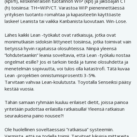
(kpl/h), keskeneräisen tuotannon WIP (kpl) ja jaksoajan CT
(h) toisiinsa: TH=WIP/CT. Varastoa WIP pienennettäessä
yrityksen tuotanto romahtaa ja kapasiteetin käyttöaste
laskee! Leanista tai vaikka Kanbanista luovutaan. Win-Lose.
Lähes kaikki Lean -työkalut ovat ratkaisuja, jotka ovat
monimutkaisin sidoksin liittyneet toisiinsa, jotka toimivat vain
tietyissä hyvin rajatuissa olosuhteissa. Niinpä yleensä
”lohdutetaankin” leania soveltavia, että Lean -työkalu nostaa
ongelmat esille? Jos ei tarkoin tiedä ja tunne olosuhdetta ja
menetelmän sopivuutta, voi tulos olla katastrofi. Tätä kuvaa
Lean -projektien onnistumisprosentti 3-5%.
Tarvitaan vahvaa Lean-koulutusta. Toyotalla Senseiksi pääsy
kestää vuosia.
Tähän samaan ryhmään kuuluu erilaiset dietit, joissa painoa
yritetään pudottaa erilaisilla ratkaisuilla! Yleensä ratkaisun
seurauksena paino nousee?!
Ole huolellinen soveltaessasi ”ratkaisua” systeemiin.
Varmista, että se todella toimii. Tarvitset lukuisia mittareita.