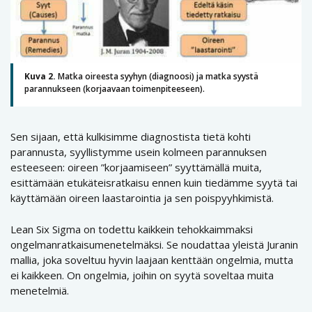
Kuva 2.
Matka oireesta syyhyn (diagnoosi) ja matka syystä
parannukseen (korjaavaan toimenpiteeseen).
Sen sijaan, että kulkisimme diagnostista tietä kohti
parannusta, syyllistymme usein kolmeen parannuksen
esteeseen: oireen ”korjaamiseen” syyttämällä muita,
esittämään etukäteisratkaisu ennen kuin tiedämme syytä tai
käyttämään oireen laastarointia ja sen poispyyhkimistä.
Lean Six Sigma on todettu kaikkein tehokkaimmaksi
ongelmanratkaisumenetelmäksi. Se noudattaa yleistä Juranin
mallia, joka soveltuu hyvin laajaan kenttään ongelmia, mutta
ei kaikkeen. On ongelmia, joihin on syytä soveltaa muita
menetelmiä.