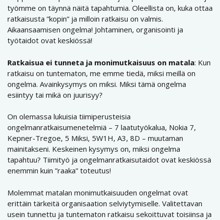
työmme on täynnä näitä tapahtumia. Oleellista on, kuka ottaa
ratkaisusta ”kopin” ja milloin ratkaisu on valmis.
Aikaansaamisen ongelma! Johtaminen, organisointi ja
työtaidot ovat keskiössä!
Ratkaisua ei tunneta ja monimutkaisuus on matala
: Kun
ratkaisu on tuntematon, me emme tiedä, miksi meillä on
ongelma. Avainkysymys on miksi. Miksi tämä ongelma
esiintyy tai mikä on juurisyy?
On olemassa lukuisia tiimiperusteisia
ongelmanratkaisumenetelmiä – 7 laatutyökalua, Nokia 7,
Kepner-Tregoe, 5 Miksi, 5W1H, A3, 8D – muutaman
mainitakseni. Keskeinen kysymys on, miksi ongelma
tapahtuu? Tiimityö ja ongelmanratkaisutaidot ovat keskiössä
enemmin kuin ”raaka” toteutus!
Molemmat matalan monimutkaisuuden ongelmat ovat
erittäin tärkeitä organisaation selviytymiselle. Valitettavan
usein tunnettu ja tuntematon ratkaisu sekoittuvat toisiinsa ja