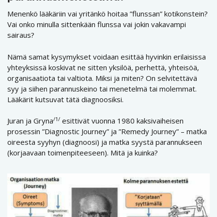
Menenkö lääkäriin vai yritänkö hoitaa ”flunssan” kotikonstein?
Vai onko minulla sittenkään flunssa vai jokin vakavampi
sairaus?
Nämä samat kysymykset voidaan esittää hyvinkin erilaisissa
yhteyksissä koskivat ne sitten yksilöä, perhettä, yhteisöä,
organisaatiota tai valtiota. Miksi ja miten? On selvitettävä
syy ja siihen parannuskeino tai menetelmä tai molemmat.
Lääkärit kutsuvat tätä diagnoosiksi.
/1/
Juran ja Gryna
esittivät vuonna 1980 kaksivaiheisen
prosessin ”Diagnostic Journey” ja ”Remedy Journey” – matka
oireesta syyhyn (diagnoosi) ja matka syystä parannukseen
(korjaavaan toimenpiteeseen). Mitä ja kuinka?