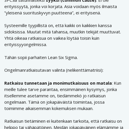
erityissyytä, jonka voi korjata. Asia voidaan myös ilmaista
”yleisenä suorituskyvyn puutteena”, ei erityisenä.
Systeemille tyypillistä on, että kaikki on kaikkien kanssa
sidoksissa. Muutat mitä tahansa, muutkin tekijät muuttuvat.
Yhtä oikeaa ratkaisua on vaikea löytää toisin kuin
erityissyyongelmissa.
Tähän sopii parhaiten Lean Six Sigma.
Ongelmanratkaisutavan valinta (nelikenttämatriisi):
Ratkaisu tunnetaan ja monimutkaisuus on matala
: Kun
meille tulee tarve parantaa, ensimmäinen kysymys, jonka
itsellemme asetamme on, tiedämmekö jo ratkaisun
ongelmaan. Tämä on jokapäiväistä toimintaa, jossa
toimimme aikaisemman kokemuksen mukaan.
Ratkaisun tietäminen ei kuitenkaan tarkoita, että ratkaisu on
helppo tai vähäpätöinen. Meidän jokapäiväinen elämämme ja