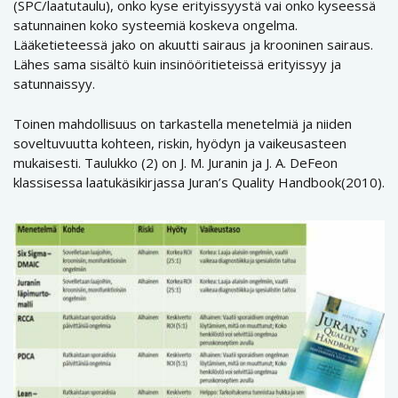
(SPC/laatutaulu), onko kyse erityissyystä vai onko kyseessä
satunnainen koko systeemiä koskeva ongelma.
Lääketieteessä jako on akuutti sairaus ja krooninen sairaus.
Lähes sama sisältö kuin insinööritieteissä erityissyy ja
satunnaissyy.
Toinen mahdollisuus on tarkastella menetelmiä ja niiden
soveltuvuutta kohteen, riskin, hyödyn ja vaikeusasteen
mukaisesti. Taulukko (2) on J. M. Juranin ja J. A. DeFeon
klassisessa laatukäsikirjassa Juran’s Quality Handbook(2010).