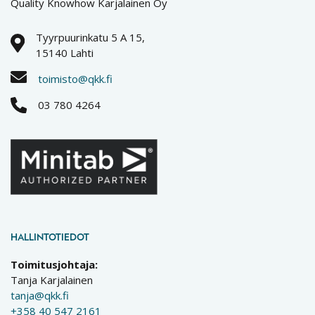
Quality Knowhow Karjalainen Oy
Tyyrpuurinkatu 5 A 15,
15140 Lahti
toimisto@qkk.fi
03 780 4264
HALLINTOTIEDOT
Toimitusjohtaja:
Tanja Karjalainen
tanja@qkk.fi
+358 40 547 2161