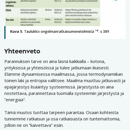
/4/
Kuva 5.
Taulukko ongelmanratkaisumenetelmistä
. s 389
Yhteenveto
Parannuksen tarve on aina läsnä kaikkialla – kotona,
yrityksissä ja yhteisöissä ja tulee jatkumaan ikuisesti.
Elämme dynaamisessa maailmassa, jossa termodynamiikan
toinen laki ja entropia vallitsee. Maailma muuttuu jatkuvasti ja
epäjärjestys lisääntyy systeemissä. Järjestystä on aina
nostettava, parannettava tuomalla systeemiin järjestystä ja
”energiaa”.
Tämä muutos tuottaa tarpeen parantaa. Osaan kohteista
tunnemme ratkaisun ja osa ratkaisuista on tuntemattomia,
jolloin ne on ”kaivettava” esiin.