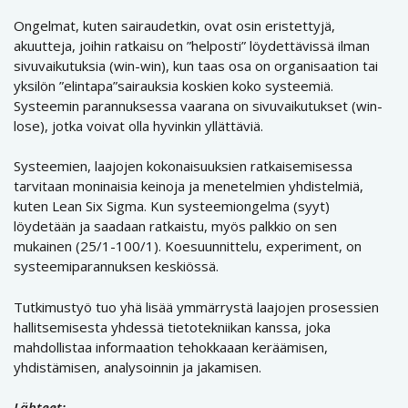
Ongelmat, kuten sairaudetkin, ovat osin eristettyjä,
akuutteja, joihin ratkaisu on ”helposti” löydettävissä ilman
sivuvaikutuksia (win-win), kun taas osa on organisaation tai
yksilön ”elintapa”sairauksia koskien koko systeemiä.
Systeemin parannuksessa vaarana on sivuvaikutukset (win-
lose), jotka voivat olla hyvinkin yllättäviä.
Systeemien, laajojen kokonaisuuksien ratkaisemisessa
tarvitaan moninaisia keinoja ja menetelmien yhdistelmiä,
kuten Lean Six Sigma. Kun systeemiongelma (syyt)
löydetään ja saadaan ratkaistu, myös palkkio on sen
mukainen (25/1-100/1). Koesuunnittelu, experiment, on
systeemiparannuksen keskiössä.
Tutkimustyö tuo yhä lisää ymmärrystä laajojen prosessien
hallitsemisesta yhdessä tietotekniikan kanssa, joka
mahdollistaa informaation tehokkaaan keräämisen,
yhdistämisen, analysoinnin ja jakamisen.
Lähteet: