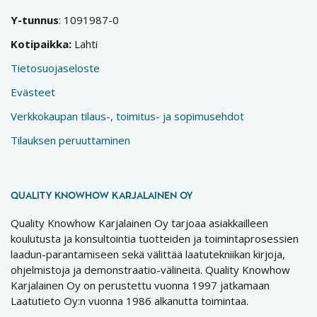
Y-tunnus
: 1091987-0
Kotipaikka:
Lahti
Tietosuojaseloste
Evästeet
Verkkokaupan tilaus-, toimitus- ja sopimusehdot
Tilauksen peruuttaminen
QUALITY KNOWHOW KARJALAINEN OY
Quality Knowhow Karjalainen Oy tarjoaa asiakkailleen
koulutusta ja konsultointia tuotteiden ja toimintaprosessien
laadun-parantamiseen sekä välittää laatutekniikan kirjoja,
ohjelmistoja ja demonstraatio-välineitä. Quality Knowhow
Karjalainen Oy on perustettu vuonna 1997 jatkamaan
Laatutieto Oy:n vuonna 1986 alkanutta toimintaa.