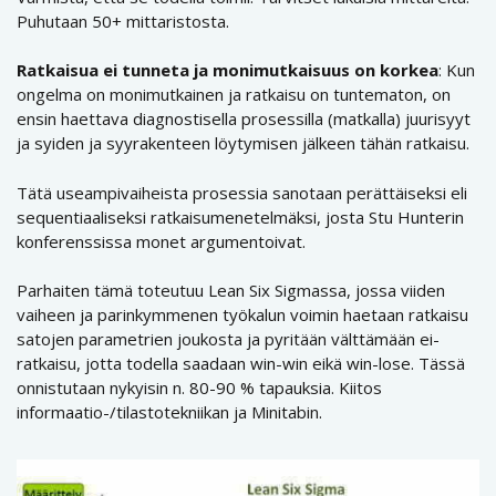
Puhutaan 50+ mittaristosta.
Ratkaisua ei tunneta ja monimutkaisuus on korkea
: Kun
ongelma on monimutkainen ja ratkaisu on tuntematon, on
ensin haettava diagnostisella prosessilla (matkalla) juurisyyt
ja syiden ja syyrakenteen löytymisen jälkeen tähän ratkaisu.
Tätä useampivaiheista prosessia sanotaan perättäiseksi eli
sequentiaaliseksi ratkaisumenetelmäksi, josta Stu Hunterin
konferenssissa monet argumentoivat.
Parhaiten tämä toteutuu Lean Six Sigmassa, jossa viiden
vaiheen ja parinkymmenen työkalun voimin haetaan ratkaisu
satojen parametrien joukosta ja pyritään välttämään ei-
ratkaisu, jotta todella saadaan win-win eikä win-lose. Tässä
onnistutaan nykyisin n. 80-90 % tapauksia. Kiitos
informaatio-/tilastotekniikan ja Minitabin.