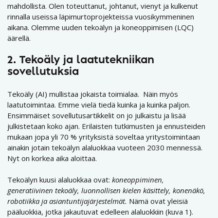
mahdollista. Olen toteuttanut, johtanut, vienyt ja kulkenut
rinnalla useissa läpimurtoprojekteissa vuosikymmeninen
aikana. Olemme uuden tekoälyn ja koneoppimisen (LQC)
äärellä.
2. Tekoäly ja laatutekniikan
sovellutuksia
Tekoäly (AI) mullistaa jokaista toimialaa. Näin myös
laatutoimintaa. Emme vielä tiedä kuinka ja kuinka paljon.
Ensimmäiset sovellutusartikkelit on jo julkaistu ja lisää
julkistetaan koko ajan. Erilaisten tutkimusten ja ennusteiden
mukaan jopa yli 70 % yrityksistä soveltaa yritystoimintaan
ainakin jotain tekoälyn alaluokkaa vuoteen 2030 mennessä.
Nyt on korkea aika aloittaa.
Tekoälyn kuusi alaluokkaa ovat:
koneoppiminen,
generatiivinen tekoäly, luonnollisen kielen käsittely, konenäkö,
robotiikka ja asiantuntijajärjestelmät.
Nämä ovat yleisiä
pääluokkia, jotka jakautuvat edelleen alaluokkiin (kuva 1).