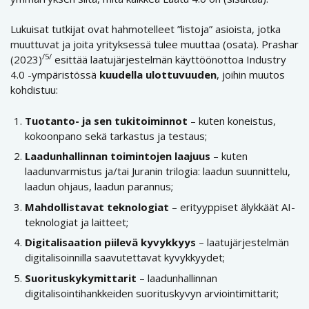
Lukuisat tutkijat ovat hahmotelleet ”listoja” asioista, jotka
muuttuvat ja joita yrityksessä tulee muuttaa (osata). Prashar
/5/
(2023)
esittää laatujärjestelmän käyttöönottoa Industry
4.0 -ympäristössä
kuudella ulottuvuuden
, joihin muutos
kohdistuu:
Tuotanto- ja sen tukitoiminnot
– kuten koneistus,
kokoonpano sekä tarkastus ja testaus;
Laadunhallinnan toimintojen laajuus
– kuten
laadunvarmistus ja/tai Juranin trilogia: laadun suunnittelu,
laadun ohjaus, laadun parannus;
Mahdollistavat teknologiat
– erityyppiset älykkäät AI-
teknologiat ja laitteet;
Digitalisaation piilevä kyvykkyys
– laatujärjestelmän
digitalisoinnilla saavutettavat kyvykkyydet;
Suorituskykymittarit
– laadunhallinnan
digitalisointihankkeiden suorituskyvyn arviointimittarit;