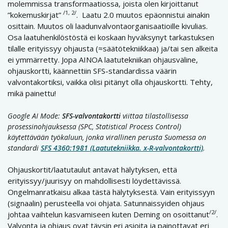
molemmissa transformaatiossa, joista olen kirjoittanut
/1, 2/
”kokemuskirjat”
. Laatu 2.0 muutos epäonnistui ainakin
osittain. Muutos oli laadunvalvontaorganisaatioille kivulias.
Osa laatuhenkilöstöstä ei koskaan hyväksynyt tarkastuksen
tilalle erityissyy ohjausta (≈säätötekniikkaa) ja/tai sen alkeita
ei ymmärretty. Jopa AINOA laatutekniikan ohjausväline,
ohjauskortti, käännettiin SFS-standardissa väärin
valvontakortiksi, vaikka olisi pitänyt olla ohjauskortti. Tehty,
mikä painettu!
Google AI Mode:
SFS-valvontakortti
viittaa tilastollisessa
prosessinohjauksessa (SPC, Statistical Process Control)
käytettävään työkaluun, jonka virallinen perusta Suomessa on
standardi
SFS 4360:1981 (Laatutekniikka. x-R-valvontakortti)
.
Ohjauskortit/laatutaulut antavat hälytyksen, että
erityissyy/juurisyy on mahdollisesti löydettävissä.
Ongelmanratkaisu alkaa tästä hälytyksestä. Vain erityissyyn
(signaalin) perusteella voi ohjata. Satunnaissyiden ohjaus
/2/
johtaa vaihtelun kasvamiseen kuten Deming on osoittanut
.
Valvonta ja ohjaus ovat täysin eri asioita ja painottavat eri