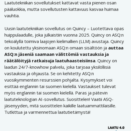
Laatutekniikan sovellutukset kattavat vasta pienen osan
pääluokkia, mutta sovellutusten kattavuus kasvaa huimaa
vauhtia.
Uusin laatutekniikan sovellutus on Quincy – Luotettava opas
huippulaadulle, joka julkaistiin vuonna 2025. Quincy on ASQ:n
tekoälyllä toimiva laajojen kielimallien (LLM) avustaja. Quincy
on koulutettu yksinomaan ASQ:n omaan sisältöön ja
auttaa
ASQ:n jäseniä saamaan välittömiä vastauksia ja
räätälöityjä ratkaisuja laatuhaasteisiinsa
. Quincy on
laadun 24/7-knowhow palvelu, joka tarjoaa yksilöllisiä
vastauksia ja ohjausta. Se on kehitetty ASQ:n
vuosikymmenten resurssien pohjalta. Kysymykset voi
esittää englannin tai suomen kielellä. Vastaukset tulevat
myös englannin tai suomen kielellä. Paras ja pätevin
laatuteknologian AI-sovellutus. Suosittelen! Vaatii ASQ-
jäsenyyden, mitä suosittelen kaikille laatuammattilaisille.
Tutkittua ja varmennettua laatutietämystä!