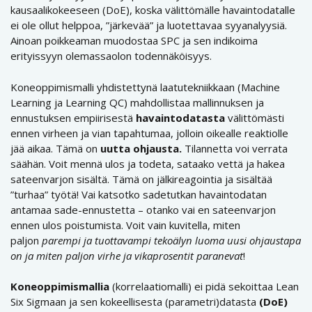
kausaalikokeeseen (DoE), koska välittömälle havaintodatalle
ei ole ollut helppoa, ”järkevää” ja luotettavaa syyanalyysiä.
Ainoan poikkeaman muodostaa SPC ja sen indikoima
erityissyyn olemassaolon todennäköisyys.
Koneoppimismalli yhdistettynä laatutekniikkaan (Machine
Learning ja Learning QC) mahdollistaa mallinnuksen ja
ennustuksen empiirisestä
havaintodatasta
välittömästi
ennen virheen ja vian tapahtumaa, jolloin oikealle reaktiolle
jää aikaa. Tämä on
uutta
ohjausta.
Tilannetta voi verrata
säähän. Voit mennä ulos ja todeta, sataako vettä ja hakea
sateenvarjon sisältä. Tämä on jälkireagointia ja sisältää
”turhaa” työtä! Vai katsotko sadetutkan havaintodatan
antamaa sade-ennustetta – otanko vai en sateenvarjon
ennen ulos poistumista. Voit vain kuvitella, miten
paljon
parempi ja tuottavampi tekoälyn luoma uusi ohjaustapa
on ja miten paljon virhe ja vikaprosentit paranevat
!
Koneoppimismallia
(korrelaatiomalli) ei pidä sekoittaa Lean
Six Sigmaan ja sen kokeellisesta (parametri)datasta
(DoE)