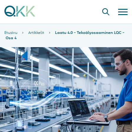
Etusivu
›
Artikkelit
›
Laatu 4.0 – Tekoälyosaaminen LQC –
Osa 4