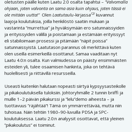
oletusten päälle kuten Laatu 2.0 osalta tapahtui –
”Valvomalla
ohjaan, joten valvonta on sama asia kuin ohjaus, joten tässä ei
/2/
ole mitään uutta!”
Olen
Laatutaulu
-kirjassa
kuvannut
laajoja koulutuksia, joilla henkilöstö saatiin mukaan ja
vastarinta ”murrettua” ja hyväksymään ero satunnaissyiden
ja erityissyiden välillä ja poistamaan ja estämään erityissyyt
eli stabiloimaan prosessi ja pitämään ”näpit poissa”
satunnaissyistä. Laatutason parannus oli merkittävä kuten
olen useilla esimerkeillä osoittanut. Samaa vaaditaan nyt
Laatu 4.0:n osalta. Kun valmiudessa on päästy ensimmäisten
esteiden yli, tulee osaamisen hankinta, joka on tehtävä
huolellisesti ja riittävillä resursseilla.
Useasti kuitenkin halutaan nopeasti siirtyä kypsyysasteikolle
ja pikakoulutuksella tuloksiin. Johtoryhmälle 2 tunnin briiffi ja
muille 1–2 päivän pikakurssi ja ”lelu”demo aiheesta – ja
tuottavuus ”räjähtää”! Tämä on ymmärrettävää, mutta niin
tuhoisaa. Näin tehtiin 1980–90-luvuilla PDSA ja SPC-
koulutuksessa. Laatu 2.0:n analyysit osoittavat, että yleinen
”pikakoulutus” ei toiminut.