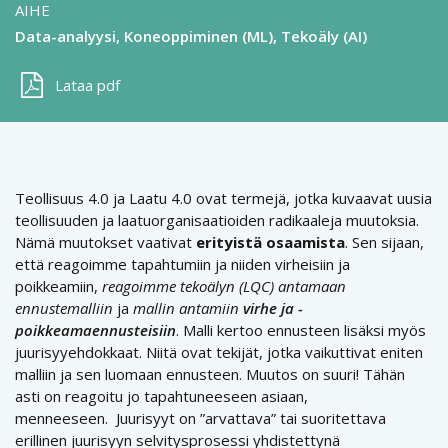
AIHE
Data-analyysi
Koneoppiminen (ML)
Tekoäly (AI)
Lataa pdf
Teollisuus 4.0 ja Laatu 4.0 ovat termejä, jotka kuvaavat uusia
teollisuuden ja laatuorganisaatioiden radikaaleja muutoksia.
Nämä muutokset vaativat
erityistä osaamista
. Sen sijaan,
että reagoimme tapahtumiin ja niiden virheisiin ja
poikkeamiin,
reagoimme tekoälyn (LQC) antamaan
ennustemalliin
ja
mallin antamiin
virhe ja -
poikkeamaennusteisiin
. Malli kertoo ennusteen lisäksi myös
juurisyyehdokkaat. Niitä ovat tekijät, jotka vaikuttivat eniten
malliin ja sen luomaan ennusteen. Muutos on suuri! Tähän
asti on reagoitu jo tapahtuneeseen asiaan,
menneeseen. Juurisyyt on ”arvattava” tai suoritettava
erillinen juurisyyn selvitysprosessi yhdistettynä