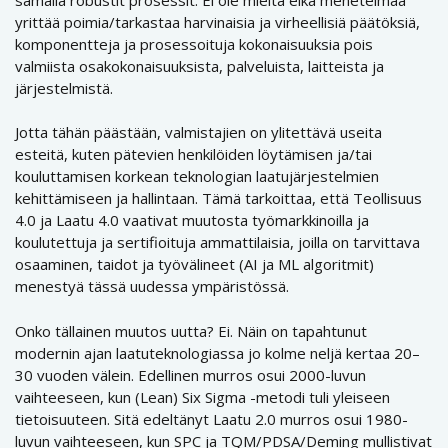
yrittää poimia/tarkastaa harvinaisia ja virheellisiä päätöksiä,
komponentteja ja prosessoituja kokonaisuuksia pois
valmiista osakokonaisuuksista, palveluista, laitteista ja
järjestelmistä.
Jotta tähän päästään, valmistajien on ylitettävä useita
esteitä, kuten pätevien henkilöiden löytämisen ja/tai
kouluttamisen korkean teknologian laatujärjestelmien
kehittämiseen ja hallintaan. Tämä tarkoittaa, että Teollisuus
4.0 ja Laatu 4.0 vaativat muutosta työmarkkinoilla ja
koulutettuja ja sertifioituja ammattilaisia, joilla on tarvittava
osaaminen, taidot ja työvälineet (AI ja ML algoritmit)
menestyä tässä uudessa ympäristössä.
Onko tällainen muutos uutta? Ei. Näin on tapahtunut
modernin ajan laatuteknologiassa jo kolme neljä kertaa 20–
30 vuoden välein. Edellinen murros osui 2000-luvun
vaihteeseen, kun (Lean) Six Sigma -metodi tuli yleiseen
tietoisuuteen. Sitä edeltänyt Laatu 2.0 murros osui 1980-
luvun vaihteeseen, kun SPC ja TQM/PDSA/Deming mullistivat