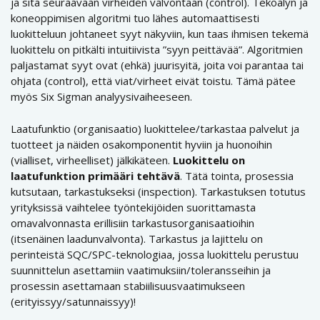
ja sitä seuraavaan virheiden valvontaan (control). Tekoälyn ja
koneoppimisen algoritmi tuo lähes automaattisesti
luokitteluun johtaneet syyt näkyviin, kun taas ihmisen tekemä
luokittelu on pitkälti intuitiivista ”syyn peittävää”. Algoritmien
paljastamat syyt ovat (ehkä) juurisyitä, joita voi parantaa tai
ohjata (control), että viat/virheet eivät toistu. Tämä pätee
myös Six Sigman analyysivaiheeseen.
Laatufunktio (organisaatio) luokittelee/tarkastaa palvelut ja
tuotteet ja näiden osakomponentit hyviin ja huonoihin
(vialliset, virheelliset) jälkikäteen.
Luokittelu on
laatufunktion primääri tehtävä
. Tätä tointa, prosessia
kutsutaan, tarkastukseksi (inspection). Tarkastuksen totutus
yrityksissä vaihtelee työntekijöiden suorittamasta
omavalvonnasta erillisiin tarkastusorganisaatioihin
(itsenäinen laadunvalvonta). Tarkastus ja lajittelu on
perinteistä SQC/SPC-teknologiaa, jossa luokittelu perustuu
suunnittelun asettamiin vaatimuksiin/toleransseihin ja
prosessin asettamaan stabiilisuusvaatimukseen
(erityissyy/satunnaissyy)!