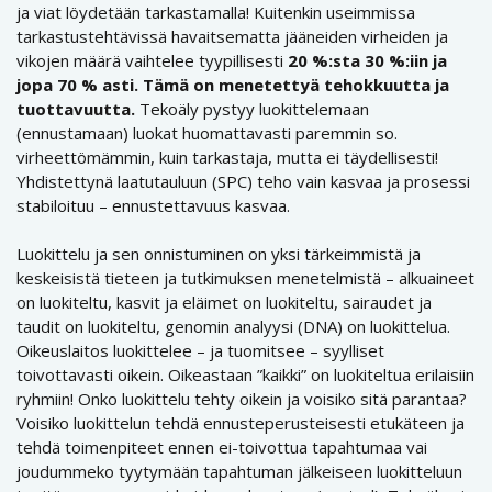
ja viat löydetään tarkastamalla! Kuitenkin useimmissa
tarkastustehtävissä havaitsematta jääneiden virheiden ja
vikojen määrä vaihtelee tyypillisesti
20 %:sta 30 %:iin ja
jopa 70 % asti. Tämä on menetettyä tehokkuutta ja
tuottavuutta.
Tekoäly pystyy luokittelemaan
(ennustamaan) luokat huomattavasti paremmin so.
virheettömämmin, kuin tarkastaja, mutta ei täydellisesti!
Yhdistettynä laatutauluun (SPC) teho vain kasvaa ja prosessi
stabiloituu – ennustettavuus kasvaa.
Luokittelu ja sen onnistuminen on yksi tärkeimmistä ja
keskeisistä tieteen ja tutkimuksen menetelmistä – alkuaineet
on luokiteltu, kasvit ja eläimet on luokiteltu, sairaudet ja
taudit on luokiteltu, genomin analyysi (DNA) on luokittelua.
Oikeuslaitos luokittelee – ja tuomitsee – syylliset
toivottavasti oikein. Oikeastaan ”kaikki” on luokiteltua erilaisiin
ryhmiin! Onko luokittelu tehty oikein ja voisiko sitä parantaa?
Voisiko luokittelun tehdä ennusteperusteisesti etukäteen ja
tehdä toimenpiteet ennen ei-toivottua tapahtumaa vai
joudummeko tyytymään tapahtuman jälkeiseen luokitteluun