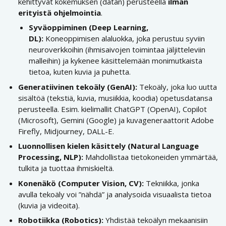
kehittyvät kokemuksen (datan) perusteella
ilman
erityistä ohjelmointia
.
Syväoppiminen (Deep Learning,
DL):
Koneoppimisen alaluokka, joka perustuu syviin
neuroverkkoihin (ihmisaivojen toimintaa jäljitteleviin
malleihin) ja kykenee käsittelemään monimutkaista
tietoa, kuten kuvia ja puhetta.
Generatiivinen tekoäly (GenAI):
Tekoäly, joka luo uutta
sisältöä (tekstiä, kuvia, musiikkia, koodia) opetusdatansa
perusteella. Esim. kielimallit ChatGPT (OpenAI), Copilot
(Microsoft), Gemini (Google) ja kuvageneraattorit Adobe
Firefly, Midjourney, DALL-E.
Luonnollisen kielen käsittely (Natural Language
Processing, NLP):
Mahdollistaa tietokoneiden ymmärtää,
tulkita ja tuottaa ihmiskieltä.
Konenäkö (Computer Vision, CV):
Tekniikka, jonka
avulla tekoäly voi ”nähdä” ja analysoida visuaalista tietoa
(kuvia ja videoita).
Robotiikka (Robotics):
Yhdistää tekoälyn mekaanisiin