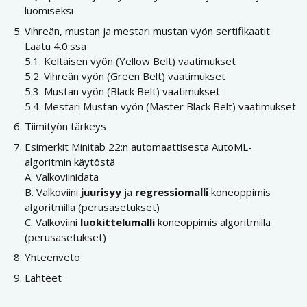
luomiseksi
Vihreän, mustan ja mestari mustan vyön sertifikaatit
Laatu 4.0:ssa
5.1. Keltaisen vyön (Yellow Belt) vaatimukset
5.2. Vihreän vyön (Green Belt) vaatimukset
5.3. Mustan vyön (Black Belt) vaatimukset
5.4. Mestari Mustan vyön (Master Black Belt) vaatimukset
Tiimityön tärkeys
Esimerkit Minitab 22:n automaattisesta AutoML-
algoritmin käytöstä
A. Valkoviinidata
B. Valkoviini
juurisyy
ja
regressiomalli
koneoppimis
algoritmilla (perusasetukset)
C. Valkoviini
luokittelumalli
koneoppimis algoritmilla
(perusasetukset)
Yhteenveto
Lähteet