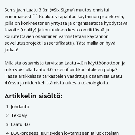
Sen sijaan Laatu 3.0:n (=Six Sigma) muutos onnistui
/1/
erinomaisesti
. Koulutus tapahtuu käytännön projekteilla,
joilla on konkreettinen yritystä ja organisaatiota hyödyttävä
tavoite (reality) ja koulutuksen kesto on riittävää ja
koulutettavien osaaminen varmistetaan käytännön
sovellutusprojektilla (sertifikaatti). Tätä mallia on hyvä
jatkaa!
Millaista osaamista tarvitaan Laatu 4.0:n käyttöönottoon ja
mikä voisi olla Laatu 4.0:n sertifiointikoulutuksen pohja?
Tässä artikkelissa tarkastelen vaadittuja osaamisia Laatu
4.0:ssa ja niiden kehittämistä tukevia teknologioita.
Artikkelin sisältö:
Johdanto
Tekoäly
Laatu 4.0
LQC-prosessi juurisyiden löytämiseen ja luokittelijan