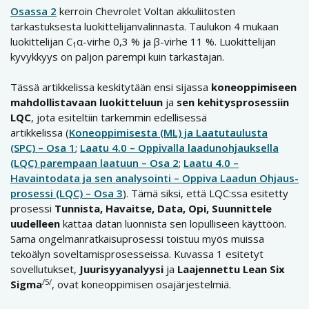
Osassa 2
kerroin Chevrolet Voltan akkuliitosten
tarkastuksesta luokittelijanvalinnasta. Taulukon 4 mukaan
luokittelijan C
α-virhe 0,3 % ja β-virhe 11 %. Luokittelijan
1
kyvykkyys on paljon parempi kuin tarkastajan.
Tässä artikkelissa keskitytään ensi sijassa
koneoppimiseen
mahdollistavaan luokitteluun
ja
sen kehitysprosessiin
LQC
, jota esiteltiin tarkemmin edellisessä
artikkelissa (
Koneoppimisesta (ML) ja Laatutaulusta
(SPC) – Osa 1
;
Laatu 4.0 – Oppivalla laadunohjauksella
(LQC) parempaan laatuun – Osa 2
;
Laatu 4.0 –
Havaintodata ja sen analysointi – Oppiva Laadun Ohjaus-
prosessi (LQC) – Osa 3
). Tämä siksi, että LQC:ssa esitetty
prosessi
Tunnista, Havaitse, Data, Opi, Suunnittele
uudelleen
kattaa
datan luonnista sen lopulliseen käyttöön.
Sama ongelmanratkaisuprosessi toistuu myös muissa
tekoälyn soveltamisprosesseissa. Kuvassa 1 esitetyt
sovellutukset,
Juurisyyanalyysi
ja
Laajennettu Lean Six
/5/
Sigma
, ovat koneoppimisen osajärjestelmiä.