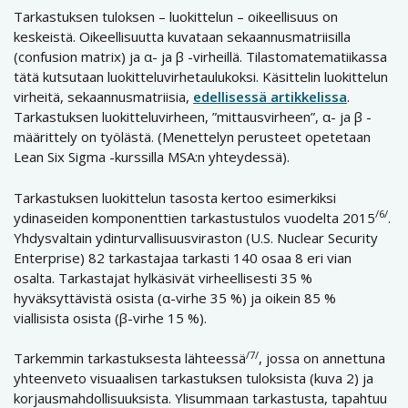
Tarkastuksen tuloksen – luokittelun – oikeellisuus on
keskeistä. Oikeellisuutta kuvataan sekaannusmatriisilla
(confusion matrix) ja α- ja β -virheillä. Tilastomatematiikassa
tätä kutsutaan luokitteluvirhetaulukoksi. Käsittelin luokittelun
virheitä, sekaannusmatriisia,
edellisessä artikkelissa
.
Tarkastuksen luokitteluvirheen, ”mittausvirheen”, α- ja β -
määrittely on työlästä. (Menettelyn perusteet opetetaan
Lean Six Sigma -kurssilla MSA:n yhteydessä).
Tarkastuksen luokittelun tasosta kertoo esimerkiksi
/6/
ydinaseiden komponenttien tarkastustulos vuodelta 2015
.
Yhdysvaltain ydinturvallisuusviraston (U.S. Nuclear Security
Enterprise) 82 tarkastajaa tarkasti 140 osaa 8 eri vian
osalta. Tarkastajat hylkäsivät virheellisesti 35 %
hyväksyttävistä osista (α-virhe 35 %) ja oikein 85 %
viallisista osista (β-virhe 15 %).
/7/
Tarkemmin tarkastuksesta lähteessä
, jossa on annettuna
yhteenveto visuaalisen tarkastuksen tuloksista (kuva 2) ja
korjausmahdollisuuksista. Ylisummaan tarkastusta, tapahtuu