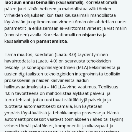
luotuun ennustemalliin
(kausaalimalli). Korrelaatiomalli
pätee juuri tähän hetkeen ja mahdollistaa välittömien
virheiden ohjauksen, kun taas kausaalimalli mahdollistaa
löytämään ja optimoimaan virheettömän olosuhdetilan uudet
parametrit ja ehkäisemään ei-välittömät virheet ja viat mallin
(ennusteen) avulla. Korrelaatiomalli on
ohjausta
ja
kausaalimalli on
parantamista
.
Tämä muutos, koedatan (Laatu 3.0) täydentyminen
havaintodatalla (Laatu 4.0) on seurausta tehokkaiden
tekoäly- ja koneoppimisalgoritmien (MLA) keksimisestä ja
uusien digitaalisten teknologioiden integroinnista teollisiin
prosesseihin ja näiden kasvaneista laadun
hallintavaatimuksista – NOLLA-virhe vaatimus. Teollisuus
4.0:n tavoitteena on mahdollistaa älykkäät palvelu- ja
tuotetehtaat, jotka tuottavat räätälöityjä palveluja ja
tuotteita automaattisesti samalla, kun käytetään
ympäristöystävällisiä ja tehokkaampia prosesseja. Nämä
automaattiprosessit vaativat toimiakseen (lähes tai täysin)
virheettömät päätökset, komponentit ja vikavapaat ja
samalla robustit prosessit. Ei ole mieltä eikä menetelmää