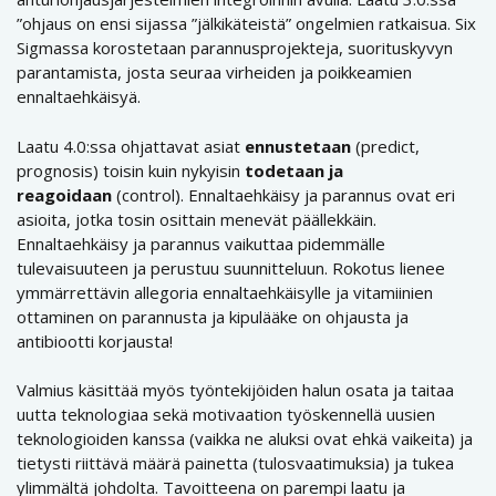
”ohjaus on ensi sijassa ”jälkikäteistä” ongelmien ratkaisua. Six
Sigmassa korostetaan parannusprojekteja, suorituskyvyn
parantamista, josta seuraa virheiden ja poikkeamien
ennaltaehkäisyä.
Laatu 4.0:ssa ohjattavat asiat
ennustetaan
(predict,
prognosis) toisin kuin nykyisin
todetaan ja
reagoidaan
(control). Ennaltaehkäisy ja parannus ovat eri
asioita, jotka tosin osittain menevät päällekkäin.
Ennaltaehkäisy ja parannus vaikuttaa pidemmälle
tulevaisuuteen ja perustuu suunnitteluun. Rokotus lienee
ymmärrettävin allegoria ennaltaehkäisylle ja vitamiinien
ottaminen on parannusta ja kipulääke on ohjausta ja
antibiootti korjausta!
Valmius käsittää myös työntekijöiden halun osata ja taitaa
uutta teknologiaa sekä motivaation työskennellä uusien
teknologioiden kanssa (vaikka ne aluksi ovat ehkä vaikeita) ja
tietysti riittävä määrä painetta (tulosvaatimuksia) ja tukea
ylimmältä johdolta. Tavoitteena on parempi laatu ja