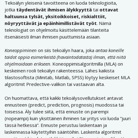
Tekoälyn yleisenä tavoitteena on luoda teknologioita,
jotka
täydentävät ihmisen älykkyyttä
tai
ottavat
haltuunsa tylsät, yksitoikkoiset, riskialttiit,
nöyryyttävät ja epäinhimillistävät työt
. Nämä
teknologiat on ohjelmoitu käsittelemään tilanteita
itsenäisesti ilman ihmisen puuttumista asiaan.
Koneoppiminen
on siis tekoälyn haara, joka
antaa koneille
taidot oppia esimerkeistä (havaintodatasta) ilman, että niitä
ohjelmoidaan erikseen
. Koneoppimisalgoritmilla (MLA) on
keskeinen rooli tekoälyn rakenteessa. Lähes kaikista
tilastosoftista (Minitab, Matlab, SPSS) löytyy keskeiset MLA
algoritmit Predective-valikon tai vastaavan alta.
On huomattava, että kaikki tekoälysovellutukset antavat
ennusteen (predict, prediction, prognosis) muodossa tai
toisessa. Äly tulee siitä, että ennuste on parempi
(nopeampi) kuin yksittäinen ihminen tai yritys voi luoda ”juuri
tässä hetkessä”. Ennuste perustuu laskentaan ja
laskennassa käytettyihin sääntöihin. Laskenta algoritmit