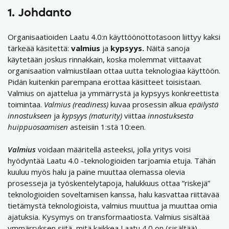
1. Johdanto
Organisaatioiden Laatu 4.0:n käyttöönottotasoon liittyy kaksi
tärkeää käsitettä:
valmius
ja
kypsyys.
Näitä sanoja
käytetään joskus rinnakkain, koska molemmat viittaavat
organisaation valmiustilaan ottaa uutta teknologiaa käyttöön.
Pidän kuitenkin parempana erottaa käsitteet toisistaan.
Valmius on ajattelua ja ymmärrystä ja kypsyys konkreettista
toimintaa.
Valmius (readiness)
kuvaa prosessin alkua
epäilystä
innostukseen
ja
kypsyys (maturity)
viittaa
innostuksesta
huippuosaamisen
asteisiin 1:stä 10:een.
Valmius
voidaan määritellä asteeksi, jolla yritys voisi
hyödyntää Laatu 4.0 -teknologioiden tarjoamia etuja. Tähän
kuuluu myös halu ja paine muuttaa olemassa olevia
prosesseja ja työskentelytapoja, halukkuus ottaa ”riskejä”
teknologioiden soveltamisen kanssa, halu kasvattaa riittävää
tietämystä teknologioista, valmius muuttua ja muuttaa omia
ajatuksia. Kysymys on transformaatiosta. Valmius sisältää
ymmärryksen siitä, mitä kaikkea Laatu 4.0 on (sisältää).