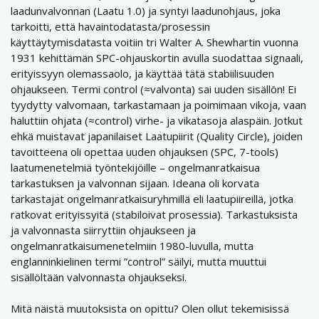
laadunvalvonnan (Laatu 1.0) ja syntyi laadunohjaus, joka
tarkoitti, että havaintodatasta/prosessin
käyttäytymisdatasta voitiin tri Walter A. Shewhartin vuonna
1931 kehittämän SPC-ohjauskortin avulla suodattaa signaali,
erityissyyn olemassaolo, ja käyttää tätä stabiilisuuden
ohjaukseen. Termi control (≈valvonta) sai uuden sisällön! Ei
tyydytty valvomaan, tarkastamaan ja poimimaan vikoja, vaan
haluttiin ohjata (≈control) virhe- ja vikatasoja alaspäin. Jotkut
ehkä muistavat japanilaiset Laatupiirit (Quality Circle), joiden
tavoitteena oli opettaa uuden ohjauksen (SPC, 7-tools)
laatumenetelmiä työntekijöille – ongelmanratkaisua
tarkastuksen ja valvonnan sijaan. Ideana oli korvata
tarkastajat ongelmanratkaisuryhmillä eli laatupiireillä, jotka
ratkovat erityissyitä (stabiloivat prosessia). Tarkastuksista
ja valvonnasta siirryttiin ohjaukseen ja
ongelmanratkaisumenetelmiin 1980-luvulla, mutta
englanninkielinen termi ”control” säilyi, mutta muuttui
sisällöltään valvonnasta ohjaukseksi.
Mitä näistä muutoksista on opittu? Olen ollut tekemisissä