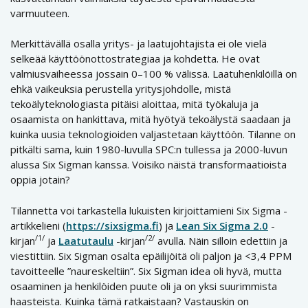
varmuuteen.
Merkittävällä osalla yritys- ja laatujohtajista ei ole vielä
selkeää käyttöönottostrategiaa ja kohdetta. He ovat
valmiusvaiheessa jossain 0–100 % välissä. Laatuhenkilöillä on
ehkä vaikeuksia perustella yritysjohdolle, mistä
tekoälyteknologiasta pitäisi aloittaa, mitä työkaluja ja
osaamista on hankittava, mitä hyötyä tekoälystä saadaan ja
kuinka uusia teknologioiden valjastetaan käyttöön. Tilanne on
pitkälti sama, kuin 1980-luvulla SPC:n tullessa ja 2000-luvun
alussa Six Sigman kanssa. Voisiko näistä transformaatioista
oppia jotain?
Tilannetta voi tarkastella lukuisten kirjoittamieni Six Sigma -
artikkelieni (
https://sixsigma.fi
) ja
Lean Six Sigma 2.0
-
/1/
/2/
kirjan
ja
Laatutaulu
-kirjan
avulla. Näin silloin edettiin ja
viestittiin. Six Sigman osalta epäilijöitä oli paljon ja <3,4 PPM
tavoitteelle ”naureskeltiin”. Six Sigman idea oli hyvä, mutta
osaaminen ja henkilöiden puute oli ja on yksi suurimmista
haasteista. Kuinka tämä ratkaistaan? Vastauskin on