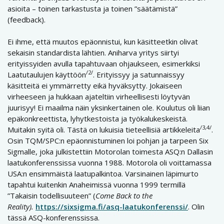
asioita – toinen tarkastusta ja toinen ”säätämistä”
(feedback).
Ei ihme, että muutos epäonnistui, kun käsitteetkin olivat
sekaisin standardista lähtien. Aniharva yritys siirtyi
erityissyiden avulla tapahtuvaan ohjaukseen, esimerkiksi
/2/
Laatutaulujen käyttöön
. Erityissyy ja satunnaissyy
käsitteitä ei ymmärretty eikä hyväksytty. Jokaiseen
virheeseen ja hukkaan ajateltiin virheellisesti löytyvän
juurisyy! Ei maailma näin yksinkertainen ole. Koulutus oli liian
epäkonkreettista, lyhytkestoista ja työkalukeskeistä.
/3,4/
Muitakin syitä oli. Tästä on lukuisia tieteellisiä artikkeleita
.
Osin TQM/SPC:n epäonnistuminen loi pohjan ja tarpeen Six
Sigmalle, joka julkistettiin Motorolan toimesta ASQ:n Dallasin
laatukonferenssissa vuonna 1988. Motorola oli voittamassa
USA:n ensimmäistä laatupalkintoa. Varsinainen läpimurto
tapahtui kuitenkin Anaheimissä vuonna 1999 termillä
”Takaisin todellisuuteen” (
Come Back to the
Reality).
https://sixsigma.fi/asq-laatukonferenssi/
. Olin
tässä ASQ-konferenssissa.