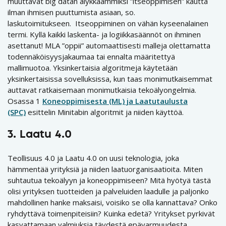
muuttavat big datan älykkäämmiksi ”itseoppimisen” kautta
ilman ihmisen puuttumista asiaan, so.
laskutoimitukseen. Itseoppiminen on vähän kyseenalainen
termi. Kyllä kaikki laskenta- ja logiikkasäännöt on ihminen
asettanut! MLA ”oppii” automaattisesti malleja olettamatta
todennäköisyysjakaumaa tai ennalta määritettyä
mallimuotoa. Yksinkertaisia ​​algoritmeja käytetään
yksinkertaisissa sovelluksissa, kun taas monimutkaisemmat
auttavat ratkaisemaan monimutkaisia ​​tekoälyongelmia.
Osassa 1
Koneoppimisesta (ML) ja Laatutaulusta
(SPC)
esittelin Minitabin algoritmit ja niiden käyttöä.
3. Laatu 4.0
Teollisuus 4.0 ja Laatu 4.0 on uusi teknologia, joka
hämmentää yrityksiä ja niiden laatuorganisaatioita. Miten
suhtautua tekoälyyn ja koneoppimiseen? Mitä hyötyä tästä
olisi yrityksen tuotteiden ja palveluiden laadulle ja paljonko
mahdollinen hanke maksaisi, voisiko se olla kannattava? Onko
ryhdyttävä toimenpiteisiin? Kuinka edetä? Yritykset pyrkivät
kasvattamaan valmiuksia täydestä epävarmuudesta