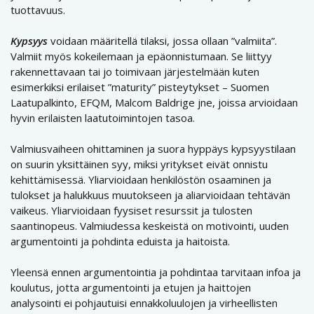
tuottavuus.
Kypsyys
voidaan määritellä tilaksi, jossa ollaan ”valmiita”.
Valmiit myös kokeilemaan ja epäonnistumaan. Se liittyy
rakennettavaan tai jo toimivaan järjestelmään kuten
esimerkiksi erilaiset ”maturity” pisteytykset – Suomen
Laatupalkinto, EFQM, Malcom Baldrige jne, joissa arvioidaan
hyvin erilaisten laatutoimintojen tasoa.
Valmiusvaiheen ohittaminen ja suora hyppäys kypsyystilaan
on suurin yksittäinen syy, miksi yritykset eivät onnistu
kehittämisessä. Yliarvioidaan henkilöstön osaaminen ja
tulokset ja halukkuus muutokseen ja aliarvioidaan tehtävän
vaikeus. Yliarvioidaan fyysiset resurssit ja tulosten
saantinopeus. Valmiudessa keskeistä on motivointi, uuden
argumentointi ja pohdinta eduista ja haitoista.
Yleensä ennen argumentointia ja pohdintaa tarvitaan infoa ja
koulutus, jotta argumentointi ja etujen ja haittojen
analysointi ei pohjautuisi ennakkoluulojen ja virheellisten