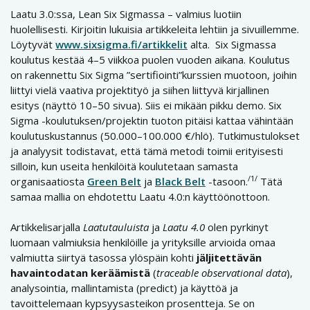
Laatu 3.0:ssa, Lean Six Sigmassa – valmius luotiin
huolellisesti. Kirjoitin lukuisia artikkeleita lehtiin ja sivuillemme.
Löytyvät
www.sixsigma.fi/artikkelit
alta. Six Sigmassa
koulutus kestää 4–5 viikkoa puolen vuoden aikana. Koulutus
on rakennettu Six Sigma ”sertifiointi”kurssien muotoon, joihin
liittyi vielä vaativa projektityö ja siihen liittyvä kirjallinen
esitys (näyttö 10–50 sivua). Siis ei mikään pikku demo. Six
Sigma -koulutuksen/projektin tuoton pitäisi kattaa vähintään
koulutuskustannus (50.000–100.000 €/hlö). Tutkimustulokset
ja analyysit todistavat, että tämä metodi toimii erityisesti
silloin, kun useita henkilöitä koulutetaan samasta
/1/
organisaatiosta
Green Belt
ja
Black Belt
-tasoon.
Tätä
samaa mallia on ehdotettu Laatu 4.0:n käyttöönottoon.
Artikkelisarjalla
Laatutauluista
ja
Laatu 4.0
olen pyrkinyt
luomaan valmiuksia henkilöille ja yrityksille arvioida omaa
valmiutta siirtyä tasossa ylöspäin kohti
jäljitettävän
havaintodatan keräämistä
(
traceable observational data
),
analysointia, mallintamista (predict) ja käyttöä ja
tavoittelemaan kypsyysasteikon prosentteja. Se on