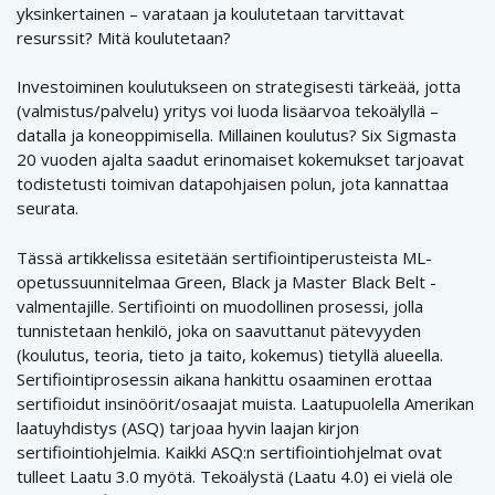
yksinkertainen – varataan ja koulutetaan tarvittavat
resurssit? Mitä koulutetaan?
Investoiminen koulutukseen on strategisesti tärkeää, jotta
(valmistus/palvelu) yritys voi luoda lisäarvoa tekoälyllä –
datalla ja koneoppimisella. Millainen koulutus? Six Sigmasta
20 vuoden ajalta saadut erinomaiset kokemukset tarjoavat
todistetusti toimivan datapohjaisen polun, jota kannattaa
seurata.
Tässä artikkelissa esitetään sertifiointiperusteista ML-
opetussuunnitelmaa Green, Black ja Master Black Belt -
valmentajille. Sertifiointi on muodollinen prosessi, jolla
tunnistetaan henkilö, joka on saavuttanut pätevyyden
(koulutus, teoria, tieto ja taito, kokemus) tietyllä alueella.
Sertifiointiprosessin aikana hankittu osaaminen erottaa
sertifioidut insinöörit/osaajat muista. Laatupuolella Amerikan
laatuyhdistys (ASQ) tarjoaa hyvin laajan kirjon
sertifiointiohjelmia. Kaikki ASQ:n sertifiointiohjelmat ovat
tulleet Laatu 3.0 myötä. Tekoälystä (Laatu 4.0) ei vielä ole