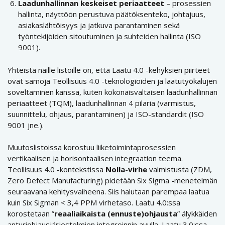
Laadunhallinnan keskeiset periaatteet
– prosessien
hallinta, näyttöön perustuva päätöksenteko, johtajuus,
asiakaslähtöisyys ja jatkuva parantaminen sekä
työntekijöiden sitoutuminen ja suhteiden hallinta (ISO
9001).
Yhteistä näille listoille on, että Laatu 4.0 -kehyksien piirteet
ovat samoja Teollisuus 4.0 -teknologioiden ja laatutyökalujen
soveltaminen kanssa, kuten kokonaisvaltaisen laadunhallinnan
periaatteet (TQM), laadunhallinnan 4 pilaria (varmistus,
suunnittelu, ohjaus, parantaminen) ja ISO-standardit (ISO
9001 jne.).
Muutoslistoissa korostuu liiketoimintaprosessien
vertikaalisen ja horisontaalisen integraation teema.
Teollisuus 4.0 -kontekstissa
Nolla-virhe
valmistusta (ZDM,
Zero Defect Manufacturing) pidetään Six Sigma -menetelmän
seuraavana kehitysvaiheena. Siis halutaan parempaa laatua
kuin Six Sigman < 3,4 PPM virhetaso. Laatu 4.0:ssa
korostetaan ”
reaaliaikaista (ennuste)ohjausta
” älykkäiden
anturiohjausjärjestelmien integroinnin avulla. Laatu 3.0:ssa