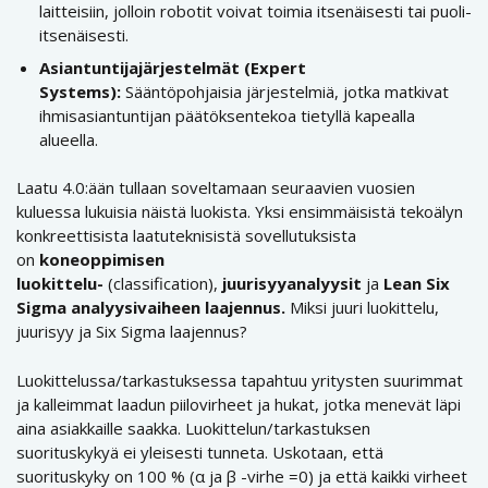
laitteisiin, jolloin robotit voivat toimia itsenäisesti tai puoli-
itsenäisesti.
Asiantuntijajärjestelmät (Expert
Systems):
Sääntöpohjaisia järjestelmiä, jotka matkivat
ihmisasiantuntijan päätöksentekoa tietyllä kapealla
alueella.
Laatu 4.0:ään tullaan soveltamaan seuraavien vuosien
kuluessa lukuisia näistä luokista. Yksi ensimmäisistä tekoälyn
konkreettisista laatuteknisistä sovellutuksista
on
koneoppimisen
luokittelu-
(classification),
juurisyyanalyysit
ja
Lean Six
Sigma analyysivaiheen laajennus.
Miksi juuri luokittelu,
juurisyy ja Six Sigma laajennus?
Luokittelussa/tarkastuksessa tapahtuu yritysten suurimmat
ja kalleimmat laadun piilovirheet ja hukat, jotka menevät läpi
aina asiakkaille saakka. Luokittelun/tarkastuksen
suorituskykyä ei yleisesti tunneta. Uskotaan, että
suorituskyky on 100 % (α ja β -virhe =0) ja että kaikki virheet