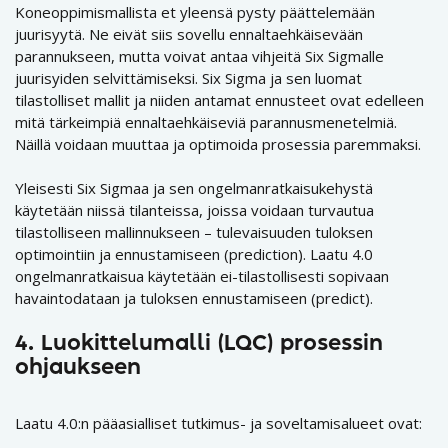
Koneoppimismallista et yleensä pysty päättelemään
juurisyytä. Ne eivät siis sovellu ennaltaehkäisevään
parannukseen, mutta voivat antaa vihjeitä Six Sigmalle
juurisyiden selvittämiseksi. Six Sigma ja sen luomat
tilastolliset mallit ja niiden antamat ennusteet ovat edelleen
mitä tärkeimpiä ennaltaehkäiseviä parannusmenetelmiä.
Näillä voidaan muuttaa ja optimoida prosessia paremmaksi.
Yleisesti Six Sigmaa ja sen ongelmanratkaisukehystä
käytetään niissä tilanteissa, joissa voidaan turvautua
tilastolliseen mallinnukseen – tulevaisuuden tuloksen
optimointiin ja ennustamiseen (prediction). Laatu 4.0
ongelmanratkaisua käytetään ei-tilastollisesti sopivaan
havaintodataan ja tuloksen ennustamiseen (predict).
4. Luokittelumalli (LQC) prosessin
ohjaukseen
Laatu 4.0:n pääasialliset tutkimus- ja soveltamisalueet ovat: