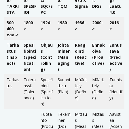
a)
b)
c)
d)
e) Six
f)
g)
TARKI
SPESIF
SQC/S
TQM
Sigma
DFSS
Laatu
STA
IOI
PC
4.0
500-
1800-
1924-
1980-
1986-
2000-
2016-
400
>
>
>
>
>
>
eaa->
Tarka
Spesi
Ohjau
Johta
Reag
Ennak
Ennus
stus
fiointi
s
minen
ointi
oiva
tava
(Insp
(Speci
(Cont
(Man
(Reac
(Proa
(Pred
ect)
ficati
rollin
aging
tive)
ctive)
ective
on)
g)
)
)
Tarkas
Tolera
Spesifi
Suunni
Määrit
Määrit
Tunnis
tus
nssit
ointi
ttelu
tely
tely
ta
(Toler
(Specif
(Plan)
(Defin
(Defin
(Identif
ance)
icatio
e)
e)
y)
n)
Tuota
Tekem
Mittau
Mittau
Aavist
nto
inen
s
s
aa
(Produ
(Do)
(Meas
(Meas
(Acsen