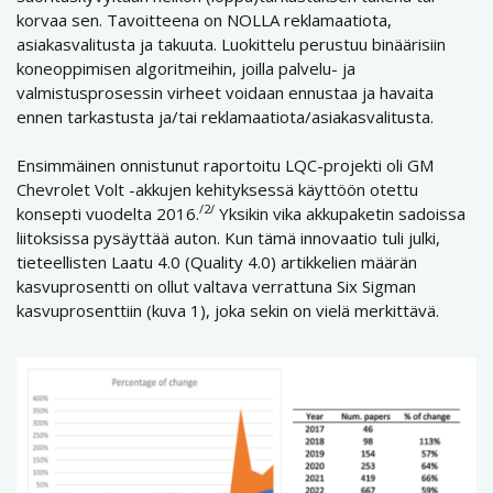
korvaa sen. Tavoitteena on NOLLA reklamaatiota,
asiakasvalitusta ja takuuta. Luokittelu perustuu binäärisiin
koneoppimisen algoritmeihin, joilla palvelu- ja
valmistusprosessin virheet voidaan ennustaa ja havaita
ennen tarkastusta ja/tai reklamaatiota/asiakasvalitusta.
Ensimmäinen onnistunut raportoitu LQC-projekti oli GM
Chevrolet Volt -akkujen kehityksessä käyttöön otettu
/2/
konsepti vuodelta 2016.
Yksikin vika akkupaketin sadoissa
liitoksissa pysäyttää auton. Kun tämä innovaatio tuli julki,
tieteellisten Laatu 4.0 (Quality 4.0) artikkelien määrän
kasvuprosentti on ollut valtava verrattuna Six Sigman
kasvuprosenttiin (kuva 1), joka sekin on vielä merkittävä.