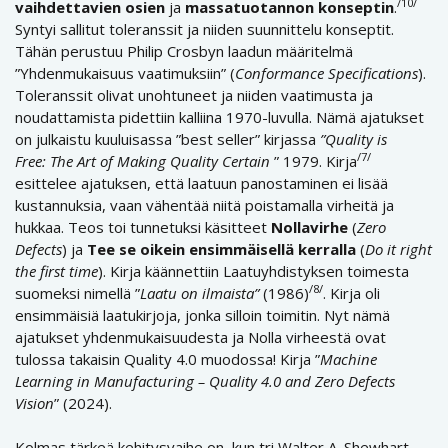
/10/
vaihdettavien osien
ja
massatuotannon konseptin
.
Syntyi sallitut toleranssit ja niiden suunnittelu konseptit.
Tähän perustuu Philip Crosbyn laadun määritelmä
”Yhdenmukaisuus vaatimuksiin” (
Conformance Specifications
).
Toleranssit olivat unohtuneet ja niiden vaatimusta ja
noudattamista pidettiin kalliina 1970-luvulla. Nämä ajatukset
on julkaistu kuuluisassa ”best seller” kirjassa
”Quality is
/7/
Free: The Art of Making Quality Certain
” 1979. Kirja
esittelee ajatuksen, että laatuun panostaminen ei lisää
kustannuksia, vaan vähentää niitä poistamalla virheitä ja
hukkaa. Teos toi tunnetuksi käsitteet
Nollavirhe
(
Zero
Defects
) ja
Tee se oikein ensimmäisellä kerralla
(
Do it right
the first time
). Kirja käännettiin Laatuyhdistyksen toimesta
/8/
suomeksi nimellä ”
Laatu on ilmaista”
(1986)
. Kirja oli
ensimmäisiä laatukirjoja, jonka silloin toimitin. Nyt nämä
ajatukset yhdenmukaisuudesta ja Nolla virheestä ovat
tulossa takaisin Quality 4.0 muodossa! Kirja ”
Machine
Learning in Manufacturing – Quality 4.0 and Zero Defects
Vision
” (2024).
Kolmas tärkeä kehitysvaihe on, kun tri Walter A. Shewhart