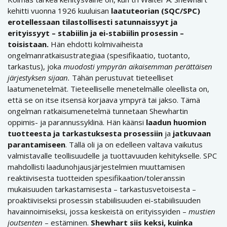
kehitti vuonna 1926 kuuluisan
laatuteorian (SQC/SPC)
erotellessaan tilastollisesti satunnaissyyt ja
erityissyyt – stabiilin ja ei-stabiilin prosessin –
toisistaan.
Hän ehdotti kolmivaiheista
ongelmanratkaisustrategiaa (spesifikaatio, tuotanto,
tarkastus), joka
muodosti ympyrän aikaisemman perättäisen
järjestyksen sijaan.
Tähän perustuvat tieteelliset
laatumenetelmät. Tieteelliselle menetelmälle oleellista on,
että se on itse itsensä korjaava ympyrä tai jakso. Tämä
ongelman ratkaisumenetelmä tunnetaan Shewhartin
oppimis- ja parannussyklinä. Hän käänsi
laadun huomion
tuotteesta ja tarkastuksesta prosessiin
ja
jatkuvaan
parantamiseen
. Tällä oli ja on edelleen valtava vaikutus
valmistavalle teollisuudelle ja tuottavuuden kehitykselle. SPC
mahdollisti laadunohjausjärjestelmien muuttamisen
reaktiivisesta tuotteiden spesifikaation/toleranssin
mukaisuuden tarkastamisesta – tarkastusvetoisesta –
proaktiiviseksi prosessin stabiilisuuden ei-stabiilisuuden
havainnoimiseksi, jossa keskeistä on erityissyiden –
mustien
joutsenten
– estäminen.
Shewhart siis keksi, kuinka