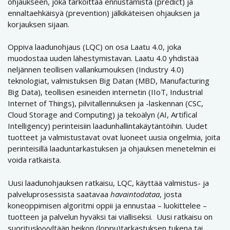
ohjaukseen, joka tarkoittaa ennustamista (predict) ja
ennaltaehkäisyä (prevention) jälkikäteisen ohjauksen ja
korjauksen sijaan.
Oppiva laadunohjaus (LQC) on osa Laatu 4.0, joka
muodostaa uuden lähestymistavan. Laatu 4.0 yhdistää
neljännen teollisen vallankumouksen (Industry 4.0)
teknologiat, valmistuksen Big Datan (MBD, Manufacturing
Big Data), teollisen esineiden internetin (IIoT, Industrial
Internet of Things), pilvitallennuksen ja -laskennan (CSC,
Cloud Storage and Computing) ja tekoälyn (AI, Artifical
Intelligency) perinteisiin laadunhallintakäytäntöihin. Uudet
tuotteet ja valmistustavat ovat luoneet uusia ongelmia, joita
perinteisillä laaduntarkastuksen ja ohjauksen menetelmin ei
voida ratkaista.
Uusi laadunohjauksen ratkaisu, LQC, käyttää valmistus- ja
palveluprosessista saatavaa
havaintodataa
, josta
koneoppimisen algoritmi oppii ja ennustaa – luokittelee –
tuotteen ja palvelun hyväksi tai vialliseksi. Uusi ratkaisu on
suorituskyvyltään heikon (loppu)tarkastuksen tukena tai