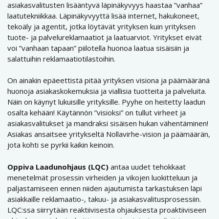
asiakasvalitusten lisääntyvä läpinäkyvyys haastaa ”vanhaa”
laatutekniikkaa. Läpinäkyvyyttä lisää internet, hakukoneet,
tekoäly ja agentit, jotka löytävät yrityksen kuin yrityksen
tuote- ja palvelureklamaatiot ja laatuarviot. Yritykset eivät
voi ”vanhaan tapaan” piilotella huonoa laatua sisäisiin ja
salattuihin reklamaatiotilastoihin.
On ainakin epäeettistä pitää yrityksen visiona ja päämääränä
huonoja asiakaskokemuksia ja viallisia tuotteita ja palveluita.
Näin on käynyt lukuisille yrityksille. Pyyhe on heitetty laadun
osalta kehään! Käytännön ”visioksi” on tullut virheet ja
asiakasvalitukset ja mandraksi sisäisen hukan vähentäminen!
Asiakas ansaitsee yritykseltä Nollavirhe-vision ja päämäärän,
jota kohti se pyrkii kaikin keinoin.
Oppiva Laadunohjaus (LQC)
antaa uudet tehokkaat
menetelmät prosessin virheiden ja vikojen luokitteluun ja
paljastamiseen ennen niiden ajautumista tarkastuksen läpi
asiakkaille reklamaatio-, takuu- ja asiakasvalitusprosessiin.
LQC:ssa siirrytään reaktiivisesta ohjauksesta proaktiiviseen