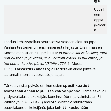
ign)
Uudell
een
oppia
(Relear
n)
Laadun kehityspolkua seuratessa voidaan aloittaa jopa
Vanhan testamentin ensimmäisestä kirjasta. Ensimmäisen
Mooseksen kirjan 31. jae kuuluu:
Ja Jumala katsoi kaikkea, mitä
hän oli tehnyt, ja
katso
, se oli erittäin hyvää. Ja tuli ehtoo, ja
tuli aamu, kuudes päivä.” (Biblia 1776,
1. Moos.
1:31).
Tarkastus (≈katso)
oli todellakin ainoa johtava
laatumalli monien vuosisatojen ajan.
Tärkeä virstanpylväs on, kun osien
spesifikaatiot
asetetaan ennen lopullista kokoonpanoa
. Tämä askel oli
yhdysvaltalaisen keksijän, koneinsinöörin ja valmistajan Eli
Whitneyn (1765–1825) ansiota. Whitney muistetaan
puuvillakoneen keksijänä, joka
kehitti keskenään