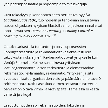
yhä parempaa laatua ja nopeampia toimitusketjuja.
Uusi tekoälyyn ja koneoppimiseen perustuva
Oppiva
Laadunohjaus (LQC)
tuo nopean ja tehokkaan ennustavan
laadun ohjauksen nykyisen tilastollisen ohjauksen rinnalle tai
jopa korvaa sen.
(Machine Learning + Quality Control =
/1/
Learning Quality Control, LQC
)
On aika tarkastella tuotanto- ja palveluprosessien
(loppu)tarkastusta ja reklamaatioita (asiakasvalituksia,
takuukustannuksia jne.). Reklamaatiot ovat yritykselle kuin
Venäjä Suomelle. Kolme sanaa kuvaa yrityksen
laatuorganisaatiota ja sen tarkoitusta ja olemassaoloa:
reklamaatio, reklamaatio, reklamaatio. Yrityksen ja sitä
avustavan laatuorganisaation visio ja päämäärä on oltava 0
reklamaatiota. Kaikki asiakkaalle toimitettavat tuotteet ja
palvelut on oltava virhe- ja vikavapaita! Tämä aika ei kestä
virheitä ja vikoja!
Laaduttomuuden so. reklamaatioiden, takuiden ja