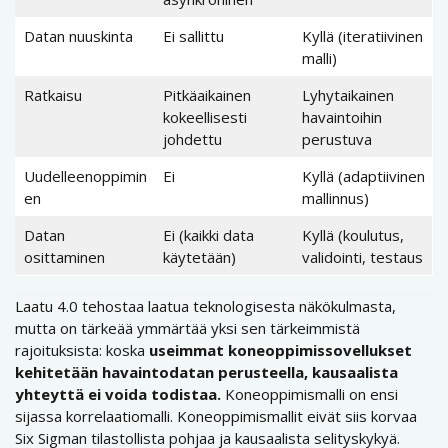
Datan nuuskinta
Ei sallittu
Kyllä (iteratiivinen
malli)
Ratkaisu
Pitkäaikainen
Lyhytaikainen
kokeellisesti
havaintoihin
johdettu
perustuva
Uudelleenoppimin
Ei
Kyllä (adaptiivinen
en
mallinnus)
Datan
Ei (kaikki data
Kyllä (koulutus,
osittaminen
käytetään)
validointi, testaus
Laatu 4.0 tehostaa laatua teknologisesta näkökulmasta,
mutta on tärkeää ymmärtää yksi sen tärkeimmistä
rajoituksista: koska
useimmat koneoppimissovellukset
kehitetään havaintodatan perusteella, kausaalista
yhteyttä ei voida todistaa.
Koneoppimismalli on ensi
sijassa korrelaatiomalli. Koneoppimismallit eivät siis korvaa
Six Sigman tilastollista pohjaa ja kausaalista selityskykyä.