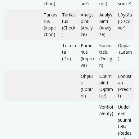
ction)
ure)
ure)
sorize)
Tarkas
Tarkas
Analys
Analys
Löytää
tus
tus
ointi
ointi
(Disco
(Inspe
(Check
(Analy
(Analy
ver)
ction)
)
ze)
ze)
Toimin
Paran
Suunni
Oppia
ta
nus
ttelu
(Learn
(Do)
(Impro
(Desig
)
ve)
n)
Ohjau
Optim
Ennust
s
ointi
aa
(Contr
(Optim
(Predic
ol)
ize)
t)
Verifioi
Uudell
(Verify)
een
suunni
tella
(Redes