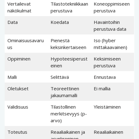
Vertailevat
Tilastotekniikkaan
Koneoppimiseen
näkökulmat
perustuva
perustuva
Data
Koedata
Havaintoihin
perustuva data
Ominaisuusavaru
Pienestä
Iso (hyber
us
keksinkertaiseen
mittakaavainen)
Oppiminen
Hypoteesiperust
Keksimiseen
einen
perustuva
Malli
Selittävä
Ennustava
Oletukset
Teoreettinen
Ei mallia
jakaumamalli
Validisuus
Tilastollinen
Yleistäminen
merkitsevyys (p-
arvo)
Toteutus
Reaaliaikainen ja
Reaaliaikainen
asynkroninen