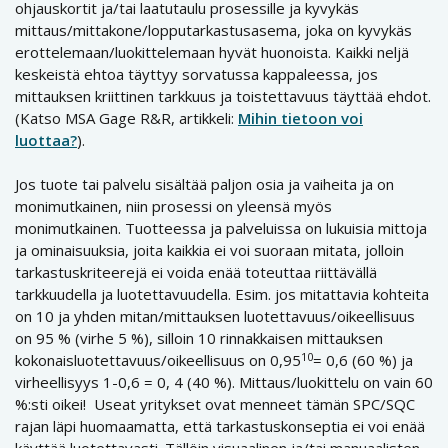
ohjauskortit ja/tai laatutaulu prosessille ja kyvykäs
mittaus/mittakone/lopputarkastusasema, joka on kyvykäs
erottelemaan/luokittelemaan hyvät huonoista. Kaikki neljä
keskeistä ehtoa täyttyy sorvatussa kappaleessa, jos
mittauksen kriittinen tarkkuus ja toistettavuus täyttää ehdot.
(Katso MSA Gage R&R, artikkeli:
Mihin tietoon voi
luottaa?
).
Jos tuote tai palvelu sisältää paljon osia ja vaiheita ja on
monimutkainen, niin prosessi on yleensä myös
monimutkainen. Tuotteessa ja palveluissa on lukuisia mittoja
ja ominaisuuksia, joita kaikkia ei voi suoraan mitata, jolloin
tarkastuskriteerejä ei voida enää toteuttaa riittävällä
tarkkuudella ja luotettavuudella. Esim. jos mitattavia kohteita
on 10 ja yhden mitan/mittauksen luotettavuus/oikeellisuus
on 95 % (virhe 5 %), silloin 10 rinnakkaisen mittauksen
10
kokonaisluotettavuus/oikeellisuus on 0,95
= 0,6 (60 %) ja
virheellisyys 1-0,6 = 0, 4 (40 %). Mittaus/luokittelu on vain 60
%:sti oikei! Useat yritykset ovat menneet tämän SPC/SQC
rajan läpi huomaamatta, että tarkastuskonseptia ei voi enää