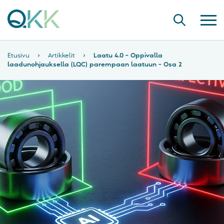
Etusivu
›
Artikkelit
›
Laatu 4.0 – Oppivalla
laadunohjauksella (LQC) parempaan laatuun – Osa 2