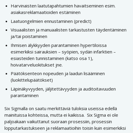
Harvinaisten laatutapahtumien havaitseminen esim.
asiakasreklamaatioiden estäminen
Laatuongelmien ennustaminen (predict)
Visuaalisten ja manuaalisten tarkastusten täydentäminen
ja/tai poistaminen
Ihmisen älykkyyden parantaminen hypertiloissa
esimerkiksi sairauksien – syöpien, sydän infarktien –
esiasteiden tunnistaminen (katso osa 1),
hoivatarveluokitukset jne.
Päätöksenteon nopeuden ja laadun lisääminen
(luokittelupäätökset)
Läpinäkyvyyden, jäljitettävyyden ja auditoitavuuden
parantaminen
Six Sigmalla on saatu merkittäviä tuloksia useissa edellä
mainituissa kohteissa, mutta ei kaikissa. Six Sigma ei ole
paljoakaan vaikuttanut suoraan prosessiin, prosessin
lopputarkastukseen ja reklamaatioihin toisin kuin esimerkiksi