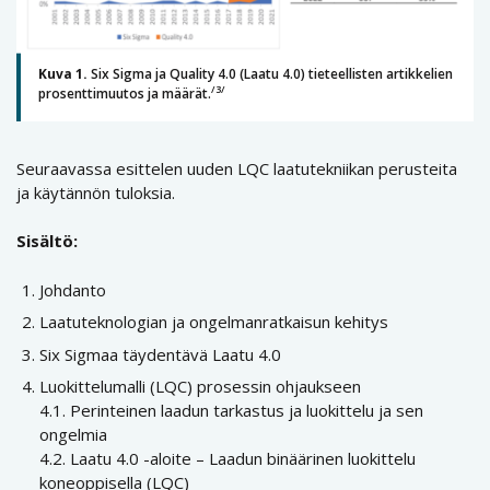
Kuva 1.
Six Sigma ja Quality 4.0 (Laatu 4.0) tieteellisten artikkelien
/3/
prosenttimuutos ja määrät.
Seuraavassa esittelen uuden LQC laatutekniikan perusteita
ja käytännön tuloksia.
Sisältö:
Johdanto
Laatuteknologian ja ongelmanratkaisun kehitys
Six Sigmaa täydentävä Laatu 4.0
Luokittelumalli (LQC) prosessin ohjaukseen
4.1. Perinteinen laadun tarkastus ja luokittelu ja sen
ongelmia
4.2. Laatu 4.0 -aloite – Laadun binäärinen luokittelu
koneoppisella (LQC)