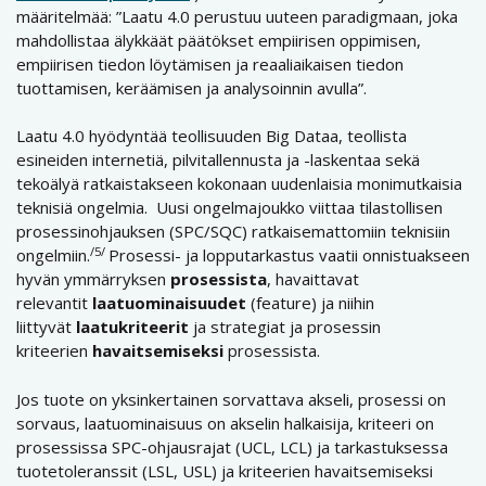
määritelmää: ”Laatu 4.0 perustuu uuteen paradigmaan, joka
mahdollistaa älykkäät päätökset empiirisen oppimisen,
empiirisen tiedon löytämisen ja reaaliaikaisen tiedon
tuottamisen, keräämisen ja analysoinnin avulla”.
Laatu 4.0 hyödyntää teollisuuden Big Dataa, teollista
esineiden internetiä, pilvitallennusta ja -laskentaa sekä
tekoälyä ratkaistakseen kokonaan uudenlaisia ​​monimutkaisia ​​
teknisiä ongelmia. Uusi ongelmajoukko viittaa tilastollisen
prosessinohjauksen (SPC/SQC) ratkaisemattomiin teknisiin
/5/
ongelmiin.
Prosessi- ja lopputarkastus vaatii onnistuakseen
hyvän ymmärryksen
prosessista
, havaittavat
relevantit
laatuominaisuudet
(feature) ja niihin
liittyvät
laatukriteerit
ja strategiat ja prosessin
kriteerien
havaitsemiseksi
prosessista.
Jos tuote on yksinkertainen sorvattava akseli, prosessi on
sorvaus, laatuominaisuus on akselin halkaisija, kriteeri on
prosessissa SPC-ohjausrajat (UCL, LCL) ja tarkastuksessa
tuotetoleranssit (LSL, USL) ja kriteerien havaitsemiseksi