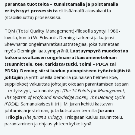
parantaa tuotteita – tunnistamalla ja poistamalla
erityissyyt prosessista
eli lisäämällä aikavakautta
(stabiilisuutta) prosessissa.
TQM (Total Quality Management)-filosofia syntyi 1980-
luvulla, kun tri W. Edwards Deming tarkensi ja laajensi
Shewhartin ongelmanratkaisustrategiaa, joka tunnetaan
myös Demingin laatuympyränä.
Laatuympyrä muodostaa
kokonaisvaltaisen ongelmanratkaisumenetelmän
(suunnittele, tee, tarkista/tutki, toimi – PDCA tai
PDSA)
.
Deming siirsi laadun painopisteen työntekijöistä
johtajiin
ja yritti useilla demoilla (punaisen helmen koe,
suppilokoe) vakuuttaa johtajat oikeaan parantamisen tapaan
– erityissyyt, satunnaissyyt
(The 14 Points for Management,
The System of Profound Knowledge (SoPK), The Deming Cycle
(PDSA)).
Samanaikaisesti tri J. M. Juran kehitti kattavan
johtamisjärjestelmän, jota kutsutaan termillä
Juranin
Trilogia
(The Juran’s Trilogy).
Trilogiaan kuuluu suunnittelu,
parantaminen ja ohjaus yhteen kytkettynä.