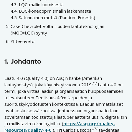
4.3. LQC-mallin luomisesta
4.4. LQC-koneoppimismallin laskennasta
4.5. Satunnainen metsä (Random Forests)
Case Chevrolet Volta – uuden laatuteknologian
(MQC≈LQC) synty
Yhteenveto
1.
Johdanto
Laatu 4.0 (Quality 4.0) on ASQ:n hanke (Amerikan
/4/
laatuyhdistys), joka käynnistyi vuonna 2019.
Laatu 4.0 on
termi, joka viittaa laadun ja organisaation huippuosaamisen
tulevaisuuteen Teollisuus 4.0:n tarpeiden ja
suorituskykyodotusten kontekstissa. Laadun ammattilaiset
ovat keskeisessä roolissa johtaessaan organisaatioitaan
soveltamaan todistettuja laatuperiaatteita uusiin, digitaalisiin
ja mullistaviin teknologioihin. (
https://asq.org/quality-
/3/
resources/quality-4-0
). Tri Carlos Escobar
täydentää