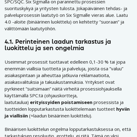
SPC/SQC. Six Sigmalla on parannettu prosessien
suorituskykyä ja yritysten tulosta. Jokapäiväinen tehdas- ja
palveluprosessin laatutyö on Six Sigmalle vieras alue. Laatu
4.0 -aloite (binäärinen luokittelu) on kehitetty ”suoraan” ja
välittömään laatutyöhön.
4.1. Perinteinen laadun tarkastus ja
luokittelu ja sen ongelmia
Useimmat prosessit tuottavat edelleen 0,1-30 % tai jopa
enemmän viallisia tuotteita ja palveluja, joista osa ”valuu”
asiakaspintaan ja aiheuttaa jatkuvia reklamaatioita,
asiakasvalituksia ja takuukustannuksia. Yritykset ovat
pyrkineet ”suitsimaan” näitä virheitä prosessiohjauksella
käyttämällä SPC:tä (ohjauskortteja,
laatutaulua)
erityissyiden poistamiseen
prosessista ja
tuotteiden lopputarkastusta luokittelemaan tuotteet
hyviin
ja viallisiin
(≈laadun binäärinen luokittelu).
Binäärisen luokittelun ongelma lopputarkastuksessa on, että
tarkastuksen resoluutio, erottelu, ei riitä. Tämä on yksi