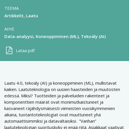
TEEMA
Artikkelit
Laatu
AIHE
Data-analyysi
Koneoppiminen (ML)
Tekoäly (AI)
Lataa pdf
Laatu 4.0, tekoäly (AI) ja koneoppiminen (ML), mullistavat
kaiken. Laatuteknologia on uusien haasteiden ja muutosten
edessä. Miksi? Tuotteiden ja palveluiden rakenteet ja
komponenttien määrät ovat monimutkaistuneet ja
kasvaneet räjähdysmäisesti viimeisten vuosikymmenien
aikana, tuotantoteknologiat ovat muuttuneet yhä
automaattisimmiksi ja datavaltaisiksi. ”Vanhan”
laatuteknologian suorituskyky ei enää riitä. Asiakkaat vaativat