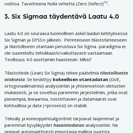
/1/
voittoa.
Tavoitteena Nolla virhettä (Zero Defect)
.
3.
Six Sigmaa täydentävä Laatu 4.0
Laatu 4.0 on seuraava luonnollinen askel laadun kehityksessä
Six Sigman ja DFSS:n jälkeen. Perinteiseen tilastotieteeseen
ja tilastolliseen otantaan perustuva Six Sigma -paradigma ei
ole suunniteltu tehokkaasti/vaikuttavasti vastaamaan
Teollisuus 4.0 asettamiin haasteisiin. Miksi?
Tilastotiede (Lean) Six Sigma) tekee päätelmiä
tilastollisesta
otoksesta
. Se keskittyy
kokeellisen otantadatan
(DoE,
ortogonaalimatriisi) analysointiin ja yhteenvetoon oletusten
mukaisesti, ja se soveltuu paremmin järjestelmiin, jotka ovat
pienempiä, lineaarisia, toistettavien ja datamäärät ovat
kohtuullisia ja data (≈prosessi) on stabiili.
Tekoäly ja koneoppimisalgoritmit tarjoavat laajemmat ja
paremmat kyvykkyydet
havaintodatan
analysointiin. Ne ​​
oppivat automaattisesti ennustavia malleja suurista