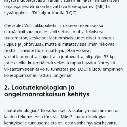
käyttää luotettavasti. Tällöin visuaalinen ja/tai manuaalisten
ohjausjärjestelmä on korvattava koneoppimis- (ML) tai
syväoppimis- (DL) algoritmeilla (LQC).
Chevrolet Volt -akkupaketin liitokseen tekemisessä
ultraäänihitsausprosessi oli selkeä, mutta teknisesti
tuntematon, keskeiset laatuominaisuudet olivat tunnetut
(lujuus ja johtavuus), mutta ei mitattavissa ilman rikkovaa
testiä. Tunnistettuja muuttujia, jotka voisivat
vaikuttaa/muuttaa lujuutta ja johtavuutta, oli paljon 53 kpl,
joille ei ollut kriteeriä eikä selkeää tapaa havaita. Yhteyttä
vikaantumiseen ei voitu tunnistaa jne. LQC:llä luotu empiirinen
koneoppimismalli ratkaisi ongelman.
2.
Laatuteknologian ja
ongelmanratkaisun kehitys
Laatuteknologian/-filosofian kehityskulun ymmärtäminen on
laadun tekemisessä tärkeää. Miksi? Laatuteknologian
kehitykselle tunnusomaista on, että vanha hyväksi havaittu