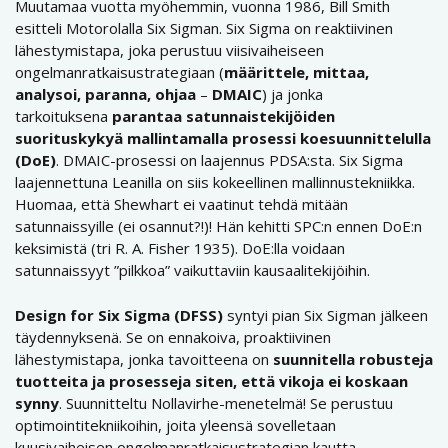
Muutamaa vuotta myöhemmin, vuonna 1986, Bill Smith
esitteli Motorolalla Six Sigman. Six Sigma on reaktiivinen
lähestymistapa, joka perustuu viisivaiheiseen
ongelmanratkaisustrategiaan (
määrittele, mittaa,
analysoi, paranna, ohjaa
–
DMAIC
) ja jonka
tarkoituksena
parantaa satunnaistekijöiden
suorituskykyä mallintamalla prosessi koesuunnittelulla
(DoE)
. DMAIC-prosessi on laajennus PDSA:sta. Six Sigma
laajennettuna Leanilla on siis kokeellinen mallinnustekniikka.
Huomaa, että Shewhart ei vaatinut tehdä mitään
satunnaissyille (ei osannut?!)! Hän kehitti SPC:n ennen DoE:n
keksimistä (tri R. A. Fisher 1935). DoE:lla voidaan
satunnaissyyt ”pilkkoa” vaikuttaviin kausaalitekijöihin.
Design for Six Sigma (DFSS)
syntyi pian Six Sigman jälkeen
täydennyksenä. Se on ennakoiva, proaktiivinen
lähestymistapa, jonka tavoitteena on
suunnitella robusteja
tuotteita ja prosesseja siten, että vikoja ei koskaan
synny
. Suunnitteltu Nollavirhe-menetelmä! Se perustuu
optimointitekniikoihin, joita yleensä sovelletaan
kuusivaiheisen ongelmanratkaisustrategian kautta