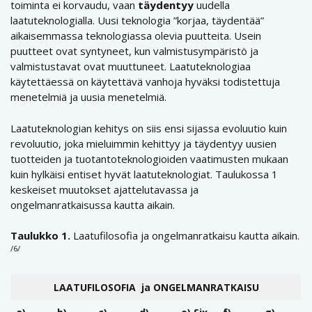
toiminta ei korvaudu, vaan
täydentyy
uudella
laatuteknologialla. Uusi teknologia ”korjaa, täydentää”
aikaisemmassa teknologiassa olevia puutteita. Usein
puutteet ovat syntyneet, kun valmistusympäristö ja
valmistustavat ovat muuttuneet. Laatuteknologiaa
käytettäessä on käytettävä vanhoja hyväksi todistettuja
menetelmiä ja uusia menetelmiä.
Laatuteknologian kehitys on siis ensi sijassa evoluutio kuin
revoluutio, joka mieluimmin kehittyy ja täydentyy uusien
tuotteiden ja tuotantoteknologioiden vaatimusten mukaan
kuin hylkäisi entiset hyvät laatuteknologiat. Taulukossa 1
keskeiset muutokset ajattelutavassa ja
ongelmanratkaisussa kautta aikain.
Taulukko 1.
Laatufilosofia ja ongelmanratkaisu kautta aikain.
/6/
LAATUFILOSOFIA
ja
ONGELMANRATKAISU