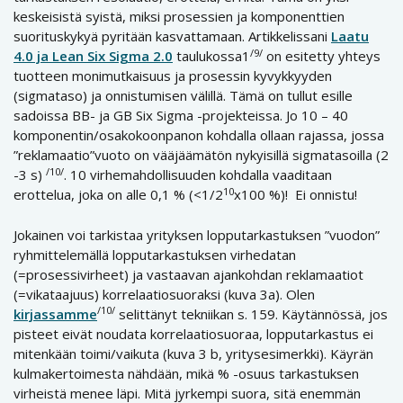
keskeisistä syistä, miksi prosessien ja komponenttien
suorituskykyä pyritään kasvattamaan. Artikkelissani
Laatu
/9/
4.0 ja Lean Six Sigma 2.0
taulukossa1
on esitetty yhteys
tuotteen monimutkaisuus ja prosessin kyvykkyyden
(sigmataso) ja onnistumisen välillä. Tämä on tullut esille
sadoissa BB- ja GB Six Sigma -projekteissa. Jo 10 – 40
komponentin/osakokoonpanon kohdalla ollaan rajassa, jossa
”reklamaatio”vuoto on vääjäämätön nykyisillä sigmatasoilla (2
/10/
-3 s)
. 10 virhemahdollisuuden kohdalla vaaditaan
10
erottelua, joka on alle 0,1 % (<1/2
x100 %)! Ei onnistu!
Jokainen voi tarkistaa yrityksen lopputarkastuksen ”vuodon”
ryhmittelemällä lopputarkastuksen virhedatan
(=prosessivirheet) ja vastaavan ajankohdan reklamaatiot
(=vikataajuus) korrelaatiosuoraksi (kuva 3a). Olen
/10/
kirjassamme
selittänyt tekniikan s. 159. Käytännössä, jos
pisteet eivät noudata korrelaatiosuoraa, lopputarkastus ei
mitenkään toimi/vaikuta (kuva 3 b, yritysesimerkki). Käyrän
kulmakertoimesta nähdään, mikä % -osuus tarkastuksen
virheistä menee läpi. Mitä jyrkempi suora, sitä enemmän