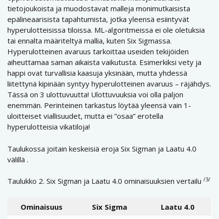
tietojoukoista ja muodostavat malleja monimutkaisista
epälineaarisista tapahtumista, jotka yleensä esiintyvät
hyperulotteisissa tiloissa. ML-algoritmeissa ei ole oletuksia
tai ennalta määriteltyä mallia, kuten Six Sigmassa.
Hyperulotteinen avaruus tarkoittaa useiden tekijöiden
aiheuttamaa saman aikaista vaikutusta. Esimerkiksi vety ja
happi ovat turvallisia kaasuja yksinään, mutta yhdessä
liitettynä kipinään syntyy hyperulotteinen avaruus – räjähdys.
Tässä on 3 ulottuvuutta! Ulottuvuuksia voi olla paljon
enemmän. Perinteinen tarkastus löytää yleensä vain 1-
uloitteiset viallisuudet, mutta ei ”osaa” erotella
hyperulotteisia vikatiloja!
Taulukossa joitain keskeisiä eroja Six Sigman ja Laatu 4.0
välillä .
/3/
Taulukko 2. Six Sigman ja Laatu 4.0 ominaisuuksien vertailu
Ominaisuus
Six Sigma
Laatu 4.0