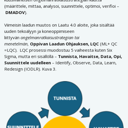
(määrittele, mittaa, analysoi, suunnittele, optimoi, verifioi –
DMADOV
).
Viimeisin laadun muutos on Laatu 4.0 aloite, joka sisältää
uuden tekoälyyn ja koneoppimiseen
liittyvän
ongelmanratkaisustrategian tai
menetelmän,
Oppivan Laadun Ohjauksen, LQC
(ML+ QC
=LQC). LQC prosessi muodostuu 5 vaiheesta kuten Six
Sigma, mutta eri sisällöllä –
Tunnista, Havaitse, Data, Opi,
Suunnittele uudelleen
– Identify, Observe, Data, Learn,
Redesign (IODLR). Kuva 3.