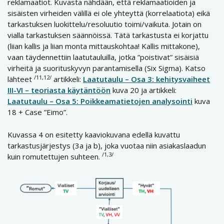
reklamaatiot. Kuvasta nähdään, että reklamaatioiden ja
sisäisten virheiden välillä ei ole yhteyttä (korrelaatiota) eikä
tarkastuksen luokittelu/resoluutio toimi/vaikuta. Jotain on
vialla tarkastuksen säännöissä. Tätä tarkastusta ei korjattu
(liian kallis ja liian monta mittauskohtaa! Kallis mittakone),
vaan täydennettiin laatutauluilla, jotka ”poistivat” sisäisiä
virheitä ja suorituskyvyn parantamisella (Six Sigma). Katso
/11,12/
lähteet
artikkeli:
Laatutaulu – Osa 3: kehitysvaiheet
III-VI – teoriasta käytäntöön
kuva 20 ja artikkeli:
Laatutaulu – Osa 5: Poikkeamatietojen analysointi
kuva
18 + Case ”Eimo”.
Kuvassa 4 on esitetty kaaviokuvana edellä kuvattu
tarkastusjärjestys (3a ja b), joka vuotaa niin asiakaslaadun
/1,3/
kuin romutettujen suhteen.