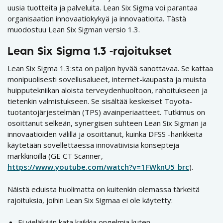
uusia tuotteita ja palveluita. Lean Six Sigma voi parantaa
organisaation innovaatiokykyä ja innovaatioita. Tästä
muodostuu Lean Six Sigman versio 1.3.
Lean Six Sigma 1.3 -rajoitukset
Lean Six Sigma 1.3:sta on paljon hyvää sanottavaa. Se kattaa
monipuolisesti sovellusalueet, internet-kaupasta ja muista
huipputekniikan aloista terveydenhuoltoon, rahoitukseen ja
tietenkin valmistukseen. Se sisältää keskeiset Toyota-
tuotantojärjestelmän (TPS) avainperiaatteet. Tutkimus on
osoittanut selkeän, synergisen suhteen Lean Six Sigman ja
innovaatioiden välillä ja osoittanut, kuinka DFSS -hankkeita
käytetään sovellettaessa innovatiivisia konsepteja
markkinoilla (GE CT Scanner,
https://www.youtube.com/watch?v=1FWknU5_brc
).
Näistä eduista huolimatta on kuitenkin olemassa tärkeitä
rajoituksia, joihin Lean Six Sigmaa ei ole käytetty:
Ei vieläkään kata kaikkia ongelmia kuten