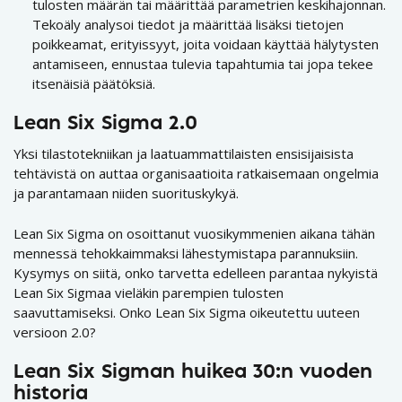
tulosten määrän tai määrittää parametrien keskihajonnan.
Tekoäly analysoi tiedot ja määrittää lisäksi tietojen
poikkeamat, erityissyyt, joita voidaan käyttää hälytysten
antamiseen, ennustaa tulevia tapahtumia tai jopa tekee
itsenäisiä päätöksiä.
Lean Six Sigma 2.0
Yksi tilastotekniikan ja laatuammattilaisten ensisijaisista
tehtävistä on auttaa organisaatioita ratkaisemaan ongelmia
ja parantamaan niiden suorituskykyä.
Lean Six Sigma on osoittanut vuosikymmenien aikana tähän
mennessä tehokkaimmaksi lähestymistapa parannuksiin.
Kysymys on siitä, onko tarvetta edelleen parantaa nykyistä
Lean Six Sigmaa vieläkin parempien tulosten
saavuttamiseksi. Onko Lean Six Sigma oikeutettu uuteen
versioon 2.0?
Lean Six Sigman huikea 30:n vuoden
historia