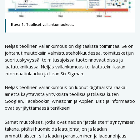
Kuva 1.
Teolliset vallankumoukset.
Neljäs teollinen vallankumous on digitaalista toimintaa. Se on
johtanut muutoksiin valmistustehokkuudessa, toimitusketjun
suorituskyvyssä, toimitusajoissa tuoteinnovaatioissa ja
laatutekniikassa. Neljäs vallankumous toi laatutekniikkaan
informaatiolaadun ja Lean Six Sigman.
Neljäs teollinen vallankumous on luonut digitaalista raaka-
ainetta käyttävistä yrityksistä teollisia jättiläisiä kuten
Googlen, Facebookin, Amazonin ja Applen. Bitit ja informaatio
ovat syrjäyttämässä teräksen!
Samat muutokset, jotka ovat näiden ”jättiläisten” syntymisen
takana, pitäisi huomioida laatujohtajien ja laadun
ammattilaisten, sillä laadun parantaminen ja laadunohjaus