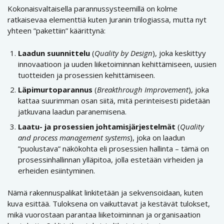
Kokonaisvaltaisella parannussysteemillä on kolme
ratkaisevaa elementtiä kuten Juranin trilogiassa, mutta nyt
yhteen ”pakettiin” käärittynä:
Laadun suunnittelu
(
Quality by Design
), joka keskittyy
innovaatioon ja uuden liiketoiminnan kehittämiseen, uusien
tuotteiden ja prosessien kehittämiseen.
Läpimurtoparannus
(
Breakthrough Improvement
), joka
kattaa suurimman osan siitä, mitä perinteisesti pidetään
jatkuvana laadun paranemisena.
Laatu- ja prosessien johtamisjärjestelmät
(
Quality
and process management systems
), joka on laadun
”puolustava” näkökohta eli prosessien hallinta – tämä on
prosessinhallinnan ylläpitoa, jolla estetään virheiden ja
erheiden esiintyminen.
Nämä rakennuspalikat linkitetään ja sekvensoidaan, kuten
kuva esittää. Tuloksena on vaikuttavat ja kestävät tulokset,
mikä vuorostaan parantaa liiketoiminnan ja organisaation