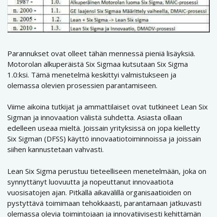
Parannukset ovat olleet tähän mennessä pieniä lisäyksiä.
Motorolan alkuperäistä Six Sigmaa kutsutaan Six Sigma
1.0:ksi. Tämä menetelmä keskittyi valmistukseen ja
olemassa olevien prosessien parantamiseen.
Viime aikoina tutkijat ja ammattilaiset ovat tutkineet Lean Six
Sigman ja innovaation välistä suhdetta. Asiasta ollaan
edelleen useaa mieltä. Joissain yrityksissä on jopa kielletty
Six Sigman (DFSS) käyttö innovaatiotoiminnoissa ja joissain
siihen kannustetaan vahvasti.
Lean Six Sigma perustuu tieteelliseen menetelmään, joka on
synnyttänyt luovuutta ja nopeuttanut innovaatiota
vuosisatojen ajan. Pitkällä aikavälillä organisaatioiden on
pystyttävä toimimaan tehokkaasti, parantamaan jatkuvasti
olemassa olevia toimintojaan ja innovatiivisesti kehittämän