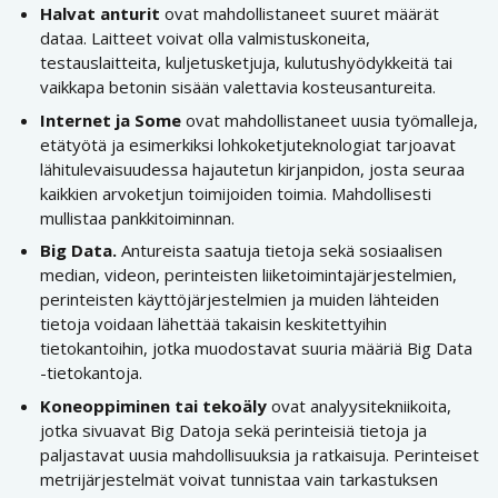
Halvat anturit
ovat mahdollistaneet suuret määrät
dataa. Laitteet voivat olla valmistuskoneita,
testauslaitteita, kuljetusketjuja, kulutushyödykkeitä tai
vaikkapa betonin sisään valettavia kosteusantureita.
Internet ja Some
ovat mahdollistaneet uusia työmalleja,
etätyötä ja esimerkiksi lohkoketjuteknologiat tarjoavat
lähitulevaisuudessa hajautetun kirjanpidon, josta seuraa
kaikkien arvoketjun toimijoiden toimia. Mahdollisesti
mullistaa pankkitoiminnan.
Big Data.
Antureista saatuja tietoja sekä sosiaalisen
median, videon, perinteisten liiketoimintajärjestelmien,
perinteisten käyttöjärjestelmien ja muiden lähteiden
tietoja voidaan lähettää takaisin keskitettyihin
tietokantoihin, jotka muodostavat suuria määriä Big Data
-tietokantoja.
Koneoppiminen tai tekoäly
ovat analyysitekniikoita,
jotka sivuavat Big Datoja sekä perinteisiä tietoja ja
paljastavat uusia mahdollisuuksia ja ratkaisuja. Perinteiset
metrijärjestelmät voivat tunnistaa vain tarkastuksen