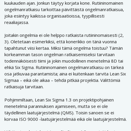
kuukauden ajan. Jonkun täytyy korjata kone. Rutiininomainen
ongelmanratkaisu tarkoittaa päivittäistä ongelmanratkaisua,
joka esiintyy kaikissa organisaatioissa, tyypillisesti
reaaliajassa.
Joitakin ongelmia ei ole helppo ratkaista rutiininomaisesti (2,
3). Oletetaan esimerkiksi, että konerikko on tänä vuonna
tapahtunut viisi kertaa. Miksi tämä ongelma toistuu? Tämän
korkeamman tason ongelman ratkaisemiseksi tarvitaan
todennäköisesti tiimi ja jokin muodollinen menetelmä 8D tai
ehkä Six Sigma. Rutiininomainen ongelmanratkaisu on tärkeä
osa jatkuvaa parantamista; aina ei kuitenkaan tarvita Lean Six
Sigmaa – eikä ole aikaa – tehdä pitkää projektia. Välittömiä
ratkaisuja tarvitaan.
Pohjimmiltaan, Lean Six Sigma 1.3 on projektipohjainen
menetelmä parannuksen ajamiseen, mutta se ei ole
täydellinen laatujärjestelmä (QMS). Toisin sanoen se ei
korvaa ISO 9000 -laatujärjestelmää eikä ole laatujärjestelmä.