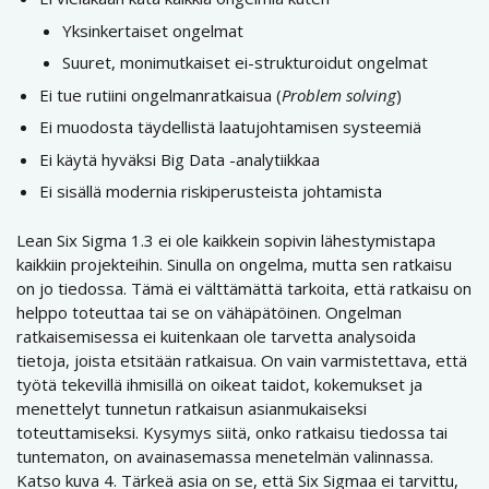
Yksinkertaiset ongelmat
Suuret, monimutkaiset ei-strukturoidut ongelmat
Ei tue rutiini ongelmanratkaisua (
Problem solving
)
Ei muodosta täydellistä laatujohtamisen systeemiä
Ei käytä hyväksi Big Data -analytiikkaa
Ei sisällä modernia riskiperusteista johtamista
Lean Six Sigma 1.3 ei ole kaikkein sopivin lähestymistapa
kaikkiin projekteihin. Sinulla on ongelma, mutta sen ratkaisu
on jo tiedossa. Tämä ei välttämättä tarkoita, että ratkaisu on
helppo toteuttaa tai se on vähäpätöinen. Ongelman
ratkaisemisessa ei kuitenkaan ole tarvetta analysoida
tietoja, joista etsitään ratkaisua. On vain varmistettava, että
työtä tekevillä ihmisillä on oikeat taidot, kokemukset ja
menettelyt tunnetun ratkaisun asianmukaiseksi
toteuttamiseksi. Kysymys siitä, onko ratkaisu tiedossa tai
tuntematon, on avainasemassa menetelmän valinnassa.
Katso kuva 4. Tärkeä asia on se, että Six Sigmaa ei tarvittu,