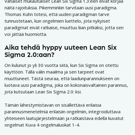
Vähäiset mukautukset Lean Six Sigma 1.3:een eivät korjaa
näitä rajoituksia. Pikemminkin tarvitaan uusi paradigma.
Thomas Kuhn totesi, että uuden paradigman tarve
tunnustetaan, kun ongelmien luettelo, jota nykyiset
paradigmat eivät ratkaise, muuttuu liian pitkäksi, jotta sen
voi jättää huomiotta.
Aika tehdä hyppy uuteen Lean Six
Sigma 2.0:aan?
On kulunut jo yli 30 vuotta siitä, kun Six Sigma on otettu
käyttöön. Tällä välin maailma ja sen tarpeet ovat
muuttuneet. Tästä seuraa, että laadunparannukseen on
luotava uusi paradigma, joka on kokonaisvaltainen parannus,
jota kutsutaan Lean Six Sigma 2.0: ksi.
Tämän lähestymistavan on sisällettävä erilaisia
parannusmenetelmiä erilaisiin ongelmiin, integroiduttava
yhteiseen laatujärjestelmään ja ratkaistava edellä kuvatut
ongelmat Kuva 4 ongelmaluokat 1-4.