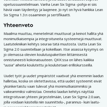
opetussuunnitelmaan. Vanha Lean Six Sigma -pohja ei siis
häviä vaan täydentyy ja laajenee. Jo nyt on hyvä hankkia Lean
Six Sigma 1.3:n osaaminen ja sertifikaatti.
Yhteenveto
Maailma muuttuu, menetelmät muuttuvat ja keinot hallita yhä
monimutkaisempia ja integroituneita systeemejä muuttuvat.
Laatutekniikan kehitys seuraa tätä muutosta. Uutta Lean Six
Sigma 2.0 suunnitellaan ja kokeillaan. Itse asiassa kysymys on
jo olemassa olevien koulutuspakettien liittämisestä
onnistuneesti kokonaisuuteen. QKK:ssa on lähes kaikkia
”uusia” aiheita koulutettu ja koulutetaan erilliskursseilla.
Uudet työt ja uudet ympäristöt vaativat yhä enemmin laadun
hallintaa, koska on oletettavissa, että uudet systeemit eivät
yksinkertaistu vaan tulevat yhä monimutkaisimmiksi ja
vaikeammiksi valmistaa. Onneksi laadun kehitys näyttää
integroituvan yhteen järjestelmään, Lean Six Sigma 2.0:aan,
jolla voidaan käsitellä niin suunnittelu-, parannus- kuin laatu-