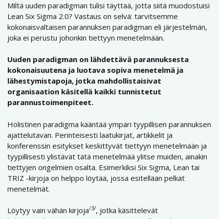
Miltä uuden paradigman tulisi täyttää, jotta siitä muodostuisi
Lean Six Sigma 2.0? Vastaus on selvä: tarvitsemme
kokonaisvaltaisen parannuksen paradigman eli järjestelmän,
joka ei perustu johonkin tiettyyn menetelmään.
Uuden paradigman on lähdettävä parannuksesta
kokonaisuutena ja luotava sopiva menetelmä ja
lähestymistapoja, jotka mahdollistaisivat
organisaation käsitellä kaikki tunnistetut
parannustoimenpiteet.
Holistinen paradigma kääntää ympäri tyypillisen parannuksen
ajattelutavan. Perinteisesti laatukirjat, artikkelit ja
konferenssin esitykset keskittyvät tiettyyn menetelmään ja
tyypillisesti ylistävät tätä menetelmää ylitse muiden, ainakin
tiettyjen ongelmien osalta. Esimerkiksi Six Sigma, Lean tai
TRIZ -kirjoja on helppo löytää, jossa esitellään pelkät
menetelmät.
/3/
Löytyy vain vähän kirjoja
, jotka käsittelevät