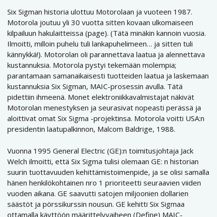
Six Sigman historia ulottuu Motorolaan ja vuoteen 1987.
Motorola joutuu yli 30 vuotta sitten kovaan ulkomaiseen
kilpailuun hakulaitteissa (page). (Tätä minäkin kannoin vuosia.
Ilmoitti, milloin puhelu tuli lankapuhelimeen… ja sitten tuli
kännykkä!). Motorolan oli parannettava laatua ja alennettava
kustannuksia. Motorola pystyi tekemään molempia;
parantamaan samanaikaisesti tuotteiden laatua ja laskemaan
kustannuksia Six Sigman, MAIC-prosessin avulla. Tätä
pidettiin ihmeenä. Monet elektroniikkavalmistajat näkivät
Motorolan menestyksen ja seurasivat nopeasti perässä ja
aloittivat omat Six Sigma -projektinsa. Motorola voitti USA:n
presidentin laatupalkinnon, Malcom Baldrige, 1988.
Vuonna 1995 General Electric (GE):n toimitusjohtaja Jack
Welch ilmoitti, että Six Sigma tulisi olemaan GE: n historian
suurin tuottavuuden kehittämistoimenpide, ja se olisi samalla
hänen henkilökohtainen nro 1 prioriteetti seuraavien viiden
vuoden aikana. GE saavutti satojen miljoonien dollarien
säästöt ja pörssikurssin nousun. GE kehitti Six Sigmaa
ottamalla käyttöön määrittelyvaiheen (Define) MAIC-