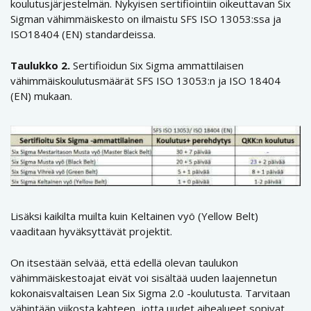
koulutusjärjestelmän. Nykyisen sertifiointiin oikeuttavan Six
Sigman vähimmäiskesto on ilmaistu SFS ISO 13053:ssa ja
ISO18404 (EN) standardeissa.
Taulukko 2.
Sertifioidun Six Sigma ammattilaisen
vähimmäiskoulutusmäärät SFS ISO 13053:n ja ISO 18404
(EN) mukaan.
Lisäksi kaikilta muilta kuin Keltainen vyö (Yellow Belt)
vaaditaan hyväksyttävät projektit.
On itsestään selvää, että edellä olevan taulukon
vähimmäiskestoajat eivät voi sisältää uuden laajennetun
kokonaisvaltaisen Lean Six Sigma 2.0 -koulutusta. Tarvitaan
vähintään viikosta kahteen, jotta uudet aihealueet sopivat