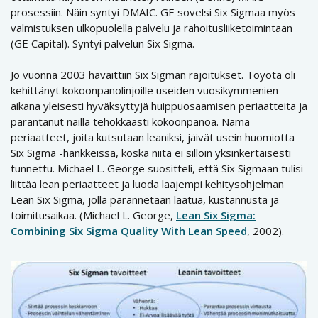
prosessiin. Näin syntyi DMAIC. GE sovelsi Six Sigmaa myös
valmistuksen ulkopuolella palvelu ja rahoitusliiketoimintaan
(GE Capital). Syntyi palvelun Six Sigma.
Jo vuonna 2003 havaittiin Six Sigman rajoitukset. Toyota oli
kehittänyt kokoonpanolinjoille useiden vuosikymmenien
aikana yleisesti hyväksyttyjä huippuosaamisen periaatteita ja
parantanut näillä tehokkaasti kokoonpanoa. Nämä
periaatteet, joita kutsutaan leaniksi, jäivät usein huomiotta
Six Sigma -hankkeissa, koska niitä ei silloin yksinkertaisesti
tunnettu. Michael L. George suositteli, että Six Sigmaan tulisi
liittää lean periaatteet ja luoda laajempi kehitysohjelman
Lean Six Sigma, jolla parannetaan laatua, kustannusta ja
toimitusaikaa. (Michael L. George,
Lean Six Sigma:
Combining Six Sigma Quality With Lean Speed
, 2002).