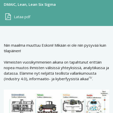
DMAIC
Lean
Lean Six Sigma
Lataa pdf
Niin maailma muuttuu Eskoni! Mikään ei ole niin pysyvää kuin
tilapäinen!
Viimeisten vuosikymmenien aikana on tapahtunut erittäin
nopea muutos ihmisten välisissä yhteyksissä, analytiikassa ja
datassa. Elämme nyt neljättä teollista vallankumousta
/1/
(Industry 4.0), informaatio- ja kyberfyysistä aikaa
.