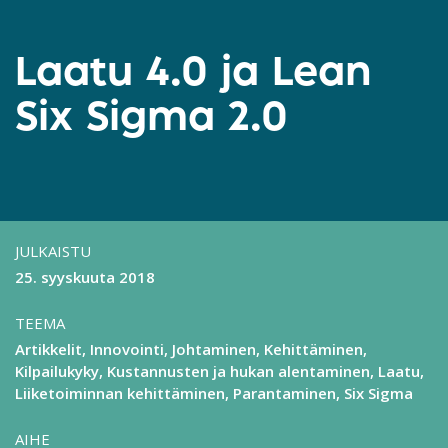
Laatu 4.0 ja Lean
Six Sigma 2.0
JULKAISTU
25. syyskuuta 2018
TEEMA
Artikkelit
Innovointi
Johtaminen
Kehittäminen
Kilpailukyky
Kustannusten ja hukan alentaminen
Laatu
Liiketoiminnan kehittäminen
Parantaminen
Six Sigma
AIHE