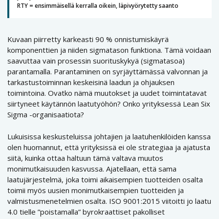
RTY = ensimmäisellä kerralla oikein, läpivyörytetty saanto
Kuvaan piirretty karkeasti 90 % onnistumiskäyrä
komponenttien ja niiden sigmatason funktiona. Tämä voidaan
saavuttaa vain prosessin suorituskykyä (sigmatasoa)
parantamalla. Parantaminen on syrjäyttämässä valvonnan ja
tarkastustoiminnan keskeisinä laadun ja ohjauksen
toimintoina. Ovatko nämä muutokset ja uudet toimintatavat
siirtyneet käytännön laatutyöhön? Onko yrityksessä Lean Six
Sigma -organisaatiota?
Lukuisissa keskusteluissa johtajien ja laatuhenkilöiden kanssa
olen huomannut, että yrityksissä ei ole strategiaa ja ajatusta
siitä, kuinka ottaa haltuun tämä valtava muutos
monimutkaisuuden kasvussa. Ajatellaan, että sama
laatujärjestelmä, joka toimi aikaisempien tuotteiden osalta
toimii myös uusien monimutkaisempien tuotteiden ja
valmistusmenetelmien osalta. ISO 9001:2015 viitoitti jo laatu
4.0 tielle ”poistamalla” byrokraattiset pakolliset