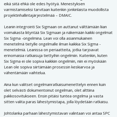
eikä siitä ehkä ole edes hyötyä. Menestyksen
varmistamiseksi tarvitaan kuitenkin jonkinlaista muodollista
projektinhallintajärjestelmää – DMAIC.
Leanin integrointi Six Sigmaan on auttanut välttämään liian
voimakasta liityntää Six Sigmaan ja näkemään kaikki ongelmat
Six Sigma -ongelmina. Lean voi olla asianmukainen
menetelmä tietylle ongelmalle ilman kaikkia Six Sigma -
menetelmiä. Leanissa on periaatteita, jotka tarjoavat
erinomaisia ratkaisuja tiettyihin ongelmiin. Kuitenkin, kuten
Six Sigma ei ole sopiva kaikkiin ongelmiin, niin ei myöskään
Lean ole sopiva siirtämään prosessin keskiarvoa ja
vähentämään vaihtelua.
Aina kun valitset ongelmanratkaisumenettelyn ennen kuin
olet selvästi dokumentoinut ongelman, olet alttiina
pakkosovitukseen. Ensin pitäisi tuntea ongelma ja vasta
sitten valita paras lähestymistapa, jolla löydetään ratkaisu.
Johtolanka parhaan lähestymistavan valintaan voi antaa SPC