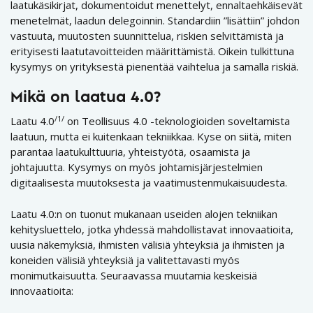
laatukäsikirjat, dokumentoidut menettelyt, ennaltaehkäisevät
menetelmät, laadun delegoinnin. Standardiin ”lisättiin” johdon
vastuuta, muutosten suunnittelua, riskien selvittämistä ja
erityisesti laatutavoitteiden määrittämistä. Oikein tulkittuna
kysymys on yrityksestä pienentää vaihtelua ja samalla riskiä.
Mikä on laatua 4.0?
/1/
Laatu 4.0
on Teollisuus 4.0 -teknologioiden soveltamista
laatuun, mutta ei kuitenkaan tekniikkaa. Kyse on siitä, miten
parantaa laatukulttuuria, yhteistyötä, osaamista ja
johtajuutta. Kysymys on myös johtamisjärjestelmien
digitaalisesta muutoksesta ja vaatimustenmukaisuudesta.
Laatu 4.0:n on tuonut mukanaan useiden alojen tekniikan
kehitysluettelo, jotka yhdessä mahdollistavat innovaatioita,
uusia näkemyksiä, ihmisten välisiä yhteyksiä ja ihmisten ja
koneiden välisiä yhteyksiä ja valitettavasti myös
monimutkaisuutta. Seuraavassa muutamia keskeisiä
innovaatioita: