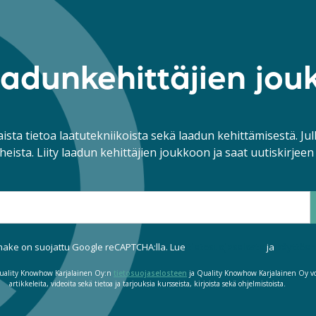
laadunkehittäjien jo
ista tietoa laatutekniikoista sekä laadun kehittämisestä. Jul
heista. Liity laadun kehittäjien joukkoon ja saat uutiskirjeen
ake on suojattu Google reCAPTCHA:lla. Lue
tietosuojaseloste
ja
käyttöe
t Quality Knowhow Karjalainen Oy:n
tietosuojaselosteen
ja Quality Knowhow Karjalainen Oy voi
artikkeleita, videoita sekä tietoa ja tarjouksia kursseista, kirjoista sekä ohjelmistoista.