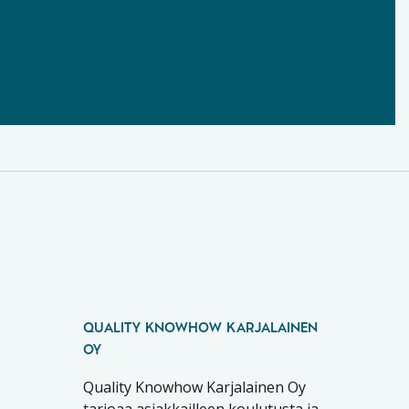
QUALITY KNOWHOW KARJALAINEN
OY
Quality Knowhow Karjalainen Oy
tarjoaa asiakkailleen koulutusta ja