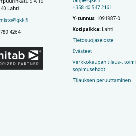
rpuurinkatu 5 A 15,
+358 40 547 2161
40 Lahti
Y-tunnus
: 1091987-0
imisto@qkk.fi
Kotipaikka:
Lahti
 780 4264
Tietosuojaseloste
Evästeet
Verkkokaupan tilaus-, toimi
sopimusehdot
Tilauksen peruuttaminen