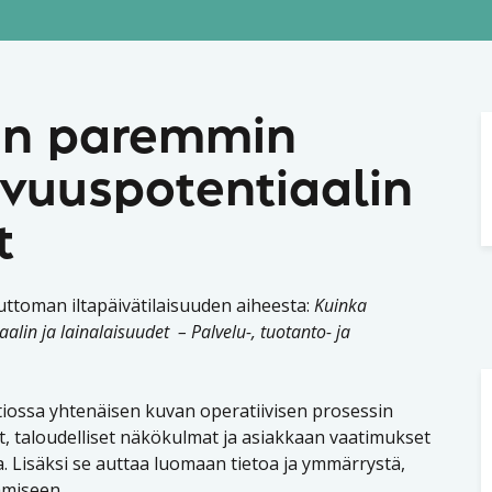
än paremmin
avuuspotentiaalin
t
ttoman iltapäivätilaisuuden aiheesta:
Kuinka
in ja lainalaisuudet – Palvelu-, tuotanto- ja
iossa yhtenäisen kuvan operatiivisen prosessin
ot, taloudelliset näkökulmat ja asiakkaan vaatimukset
a. Lisäksi se auttaa luomaan tietoa ja ymmärrystä,
amiseen.