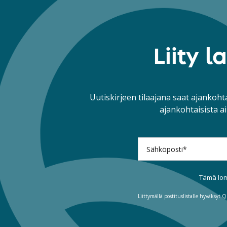
Liity 
Uutiskirjeen tilaajana saat ajankohta
ajankohtaisista ai
Tämä lom
Liittymällä postituslistalle hyväksy