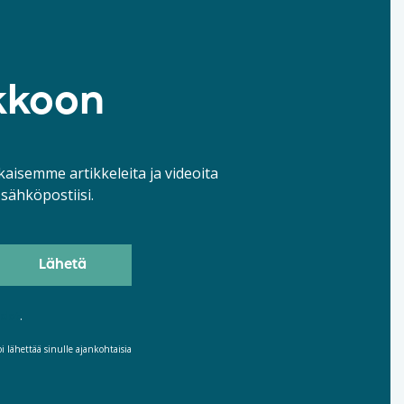
ukkoon
kaisemme artikkeleita ja videoita
 sähköpostiisi.
hdot
.
 lähettää sinulle ajankohtaisia