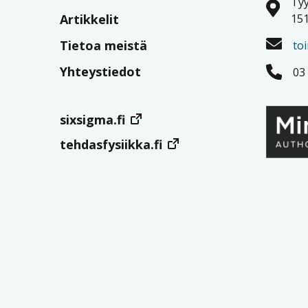
Tyy
Artikkelit
151
Tietoa meistä
to
Yhteystiedot
03
sixsigma.fi
tehdasfysiikka.fi