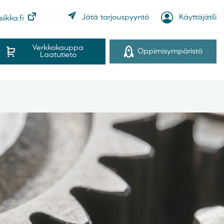
Käyttäjätili
Jätä tarjouspyyntö
iikka.fi
Verkkokauppa
Oppimisympäristö
Laatutieto