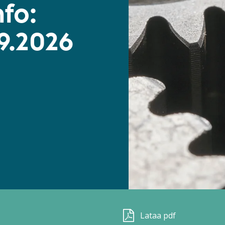
fo:
9.2026
Lataa pdf