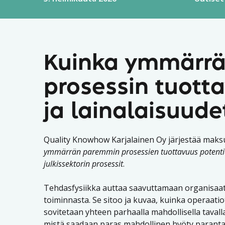
Kuinka ymmärr
prosessin tuott
ja lainalaisuude
Quality Knowhow Karjalainen Oy järjestää maksu
ymmärrän paremmin prosessien tuottavuus potentiaal
julkissektorin prosessit
.
Tehdasfysiikka auttaa saavuttamaan organisaat
toiminnasta. Se sitoo ja kuvaa, kuinka operaati
sovitetaan yhteen parhaalla mahdollisella tavall
mistä saadaan paras mahdollinen hyöty parant