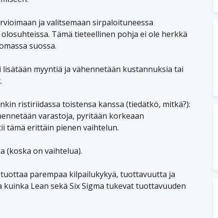
arvioimaan ja valitsemaan sirpaloituneessa
 olosuhteissa. Tämä tieteellinen pohja ei ole herkkä
tomassa suossa.
 lisätään myyntiä ja vähennetään kustannuksia tai
.
nkin ristiriidassa toistensa kanssa (tiedätkö, mitkä?):
nennetään varastoja, pyritään korkeaan
 tämä erittäin pienen vaihtelun.
ea (koska on vaihtelua).
tuottaa parempaa kilpailukykyä, tuottavuutta ja
ja kuinka Lean sekä Six Sigma tukevat tuottavuuden