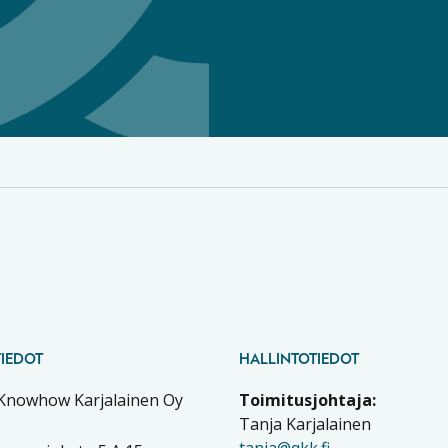
IEDOT
HALLINTOTIEDOT
 Knowhow Karjalainen Oy
Toimitusjohtaja:
Tanja Karjalainen
tanja@qkk.fi