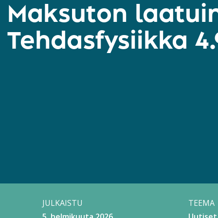
Maksuton laatuin
Tehdasfysiikka 4.
JULKAISTU
TEEMA
5. helmikuuta 2026
Uutiset