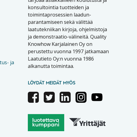
konsultointia tuotteiden ja
toimintaprosessien laadun-
parantamiseen sekä välittää
laatutekniikan kirjoja, ohjelmistoja
ja demonstraatio-välineitä. Quality
Knowhow Karjalainen Oy on
perustettu vuonna 1997 jatkamaan
Laatutieto Oy:n vuonna 1986
tus- ja
alkanutta toimintaa.
LÖYDÄT MEIDÄT MYÖS
Facebook
Twitter
Linkedin
Instagram
Youtube