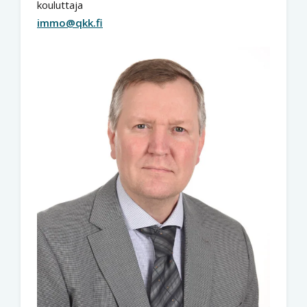
kouluttaja
immo@qkk.fi