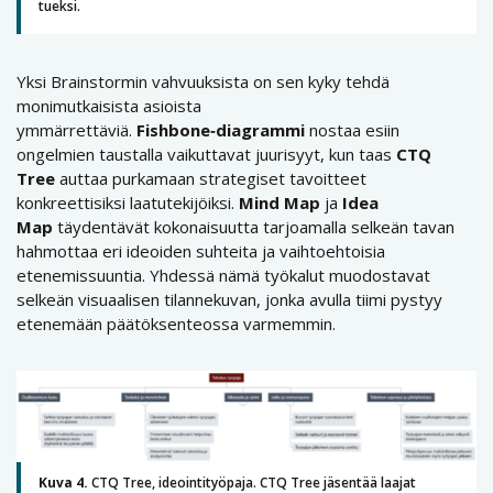
tueksi.
Yksi Brainstormin vahvuuksista on sen kyky tehdä
monimutkaisista asioista
ymmärrettäviä.
Fishbone‑diagrammi
nostaa esiin
ongelmien taustalla vaikuttavat juurisyyt, kun taas
CTQ
Tree
auttaa purkamaan strategiset tavoitteet
konkreettisiksi laatutekijöiksi.
Mind Map
ja
Idea
Map
täydentävät kokonaisuutta tarjoamalla selkeän tavan
hahmottaa eri ideoiden suhteita ja vaihtoehtoisia
etenemissuuntia. Yhdessä nämä työkalut muodostavat
selkeän visuaalisen tilannekuvan, jonka avulla tiimi pystyy
etenemään päätöksenteossa varmemmin.
Kuva 4.
CTQ Tree, ideointityöpaja. CTQ Tree jäsentää laajat