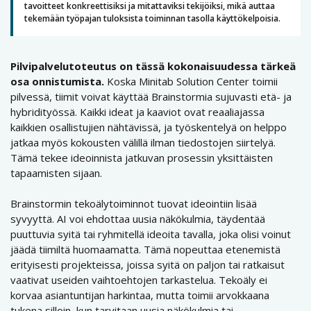
tavoitteet konkreettisiksi ja mitattaviksi tekijöiksi, mikä auttaa
tekemään työpajan tuloksista toiminnan tasolla käyttökelpoisia.
Pilvipalvelutoteutus on tässä kokonaisuudessa tärkeä
osa onnistumista.
Koska Minitab Solution Center toimii
pilvessä, tiimit voivat käyttää Brainstormia sujuvasti etä- ja
hybridityössä. Kaikki ideat ja kaaviot ovat reaaliajassa
kaikkien osallistujien nähtävissä, ja työskentelyä on helppo
jatkaa myös kokousten välillä ilman tiedostojen siirtelyä.
Tämä tekee ideoinnista jatkuvan prosessin yksittäisten
tapaamisten sijaan.
Brainstormin tekoälytoiminnot tuovat ideointiin lisää
syvyyttä. AI voi ehdottaa uusia näkökulmia, täydentää
puuttuvia syitä tai ryhmitellä ideoita tavalla, joka olisi voinut
jäädä tiimiltä huomaamatta. Tämä nopeuttaa etenemistä
erityisesti projekteissa, joissa syitä on paljon tai ratkaisut
vaativat useiden vaihtoehtojen tarkastelua. Tekoäly ei
korvaa asiantuntijan harkintaa, mutta toimii arvokkaana
tukena silloin, kun tarvitaan uusia näkökulmia tai