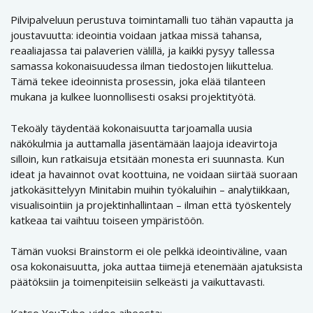
Pilvipalveluun perustuva toimintamalli tuo tähän vapautta ja
joustavuutta: ideointia voidaan jatkaa missä tahansa,
reaaliajassa tai palaverien välillä, ja kaikki pysyy tallessa
samassa kokonaisuudessa ilman tiedostojen liikuttelua.
Tämä tekee ideoinnista prosessin, joka elää tilanteen
mukana ja kulkee luonnollisesti osaksi projektityötä.
Tekoäly täydentää kokonaisuutta tarjoamalla uusia
näkökulmia ja auttamalla jäsentämään laajoja ideavirtoja
silloin, kun ratkaisuja etsitään monesta eri suunnasta. Kun
ideat ja havainnot ovat koottuina, ne voidaan siirtää suoraan
jatkokäsittelyyn Minitabin muihin työkaluihin – analytiikkaan,
visualisointiin ja projektinhallintaan – ilman että työskentely
katkeaa tai vaihtuu toiseen ympäristöön.
Tämän vuoksi Brainstorm ei ole pelkkä ideointiväline, vaan
osa kokonaisuutta, joka auttaa tiimejä etenemään ajatuksista
päätöksiin ja toimenpiteisiin selkeästi ja vaikuttavasti.
Katso YouTube-video aiheesta: