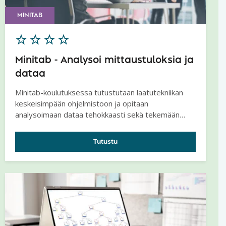
MINITAB
Minitab - Analysoi mittaustuloksia ja
dataa
Minitab-koulutuksessa tutustutaan laatutekniikan
keskeisimpään ohjelmistoon ja opitaan
analysoimaan dataa tehokkaasti sekä tekemään
päätöksiä sekä sanomaan, millä todennäköisyydellä
näin tapahtuu.
Tutustu