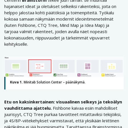
hajanaiset ideat ja oletukset selkeiksi rakenteiksi, joita on
helppo jalostaa kohti päätöksiä ja toimenpiteitä. Työkalu
kokoaa samaan näkymään modernit ideointimenetelmät
(kuten Fishbone, CTQ Tree, Mind Map ja Idea Map) ja
tarjoaa valmiit rakenteet, joiden avulla näet nopeasti
kokonaisuuden, riippuvuudet ja tärkeimmät vipuvarret
kehitykselle.
Kuva 1.
Minitab Solution Center – päänäkymä.
Etu on kaksinkertainen: visuaalinen selkeys ja tekoälyn
vauhdittama ajattelu.
Fishbone kaivaa esiin mahdolliset
juurisyyt, CTQ Tree purkaa tavoitteet mitattaviksi tekijöiksi,
ja 4S/8P-viitekehykset varmistavat, että yksikään kriittinen
näkökulma ei jää huomioimatta. Tarvittaessa Brainstormissa