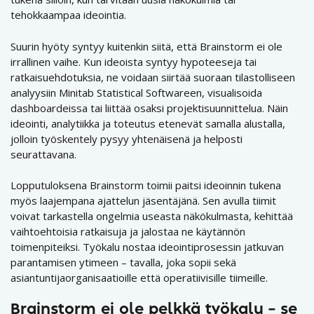
tehokkaampaa ideointia.
Suurin hyöty syntyy kuitenkin siitä, että Brainstorm ei ole
irrallinen vaihe. Kun ideoista syntyy hypoteeseja tai
ratkaisuehdotuksia, ne voidaan siirtää suoraan tilastolliseen
analyysiin Minitab Statistical Softwareen, visualisoida
dashboardeissa tai liittää osaksi projektisuunnittelua. Näin
ideointi, analytiikka ja toteutus etenevät samalla alustalla,
jolloin työskentely pysyy yhtenäisenä ja helposti
seurattavana.
Lopputuloksena Brainstorm toimii paitsi ideoinnin tukena
myös laajempana ajattelun jäsentäjänä. Sen avulla tiimit
voivat tarkastella ongelmia useasta näkökulmasta, kehittää
vaihtoehtoisia ratkaisuja ja jalostaa ne käytännön
toimenpiteiksi. Työkalu nostaa ideointiprosessin jatkuvan
parantamisen ytimeen – tavalla, joka sopii sekä
asiantuntijaorganisaatioille että operatiivisille tiimeille.
Brainstorm ei ole pelkkä työkalu – se