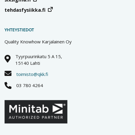
tehdasfysiikka.fi
YHTEYSTIEDOT
Quality Knowhow Karjalainen Oy
Tyyrpuurinkatu 5 A 15,
15140 Lahti
toimisto@qkk.fi
03 780 4264