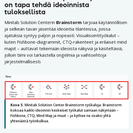
on tapa tehdä ideoinnista
tuloksellista
Minitab Solution Centerin
Brainstorm
tarjoaa käytännöllisen
ja selkeän tavan jäsentää ideointia tilanteissa, joissa
ajatuksia syntyy paljon ja nopeasti. Visualisointityökalut –
kuten Fishbone-diagrammit, CTQ‑rakenteet ja erilaiset mind
mapit – auttavat tekemään ideoista näkyviä ja käsiteltäviä,
jolloin tiimi voi tarkastella ongelmia ja vaihtoehtoja
järjestelmällisesti.
Kuva 5.
Minitab Solution Center Brainstorm työkaluja. Brainstorm
kokoaa kaikki ideoinnin keskeiset työkalut samaan näkymään –
Fishbone, CTQ, Mind Map ja muut – ja kytkee ne osaksi yhtä
yhtenäistä työnkulkua.