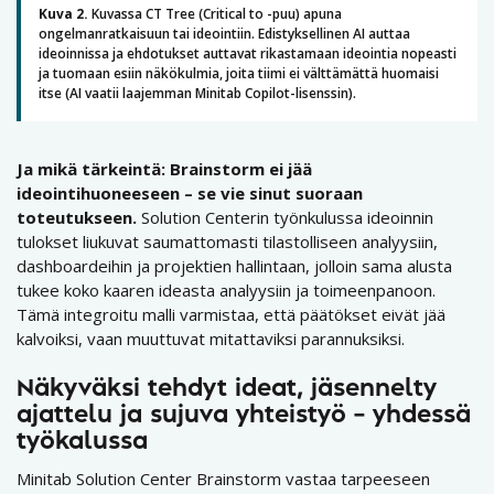
Kuva 2.
Kuvassa CT Tree (Critical to -puu) apuna
ongelmanratkaisuun tai ideointiin. Edistyksellinen AI auttaa
ideoinnissa ja ehdotukset auttavat rikastamaan ideointia nopeasti
ja tuomaan esiin näkökulmia, joita tiimi ei välttämättä huomaisi
itse (AI vaatii laajemman Minitab Copilot-lisenssin).
Ja mikä tärkeintä: Brainstorm ei jää
ideointihuoneeseen – se vie sinut suoraan
toteutukseen.
Solution Centerin työnkulussa ideoinnin
tulokset liukuvat saumattomasti tilastolliseen analyysiin,
dashboardeihin ja projektien hallintaan, jolloin sama alusta
tukee koko kaaren ideasta analyysiin ja toimeenpanoon.
Tämä integroitu malli varmistaa, että päätökset eivät jää
kalvoiksi, vaan muuttuvat mitattaviksi parannuksiksi.
Näkyväksi tehdyt ideat, jäsennelty
ajattelu ja sujuva yhteistyö – yhdessä
työkalussa
Minitab Solution Center Brainstorm vastaa tarpeeseen