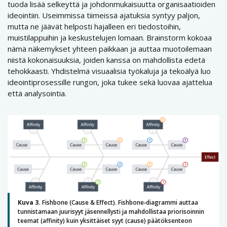
tuoda lisää selkeyttä ja johdonmukaisuutta organisaatioiden
ideointiin. Useimmissa tiimeissä ajatuksia syntyy paljon,
mutta ne jäävät helposti hajalleen eri tiedostoihin,
muistilappuihin ja keskustelujen lomaan. Brainstorm kokoaa
nämä näkemykset yhteen paikkaan ja auttaa muotoilemaan
niistä kokonaisuuksia, joiden kanssa on mahdollista edetä
tehokkaasti. Yhdistelmä visuaalisia työkaluja ja tekoälyä luo
ideointiprosessille rungon, joka tukee sekä luovaa ajattelua
että analysointia.
Kuva 3.
Fishbone (Cause & Effect). Fishbone‑diagrammi auttaa
tunnistamaan juurisyyt jäsennellysti ja mahdollistaa priorisoinnin
teemat (affinity) kuin yksittäiset syyt (cause) päätöksenteon