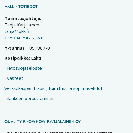
HALLINTOTIEDOT
Toimitusjohtaja:
Tanja Karjalainen
tanja@qkk.fi
+358 40 547 2161
Y-tunnus
: 1091987-0
Kotipaikka:
Lahti
Tietosuojaseloste
Evästeet
Verkkokaupan tilaus-, toimitus- ja sopimusehdot
Tilauksen peruuttaminen
QUALITY KNOWHOW KARJALAINEN OY