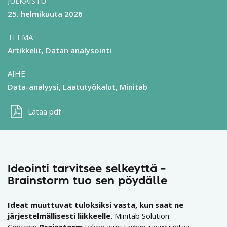
JULKAISTU
25. helmikuuta 2026
TEEMA
Artikkelit
Datan analysointi
AIHE
Data-analyysi
Laatutyökalut
Minitab
Lataa pdf
Ideointi tarvitsee selkeyttä –
Brainstorm tuo sen pöydälle
Ideat muuttuvat tuloksiksi vasta, kun saat ne
järjestelmällisesti liikkeelle.
Minitab Solution
Centerin
Brainstorm
tekee juuri tämän: se muuntaa