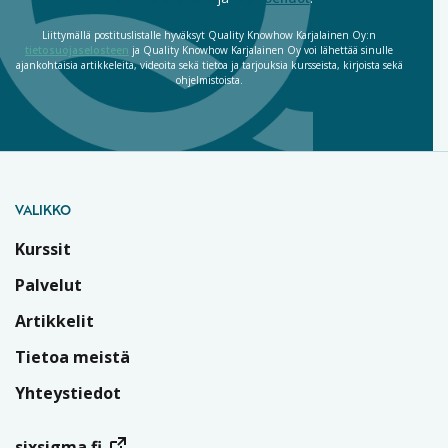
Liittymällä postituslistalle hyväksyt Quality Knowhow Karjalainen Oy:n
tietosuojaselosteen
ja Quality Knowhow Karjalainen Oy voi lähettää sinulle
ajankohtaisia artikkeleita, videoita sekä tietoa ja tarjouksia kursseista, kirjoista sekä
ohjelmistoista.
VALIKKO
Kurssit
Palvelut
Artikkelit
Tietoa meistä
Yhteystiedot
sixsigma.fi