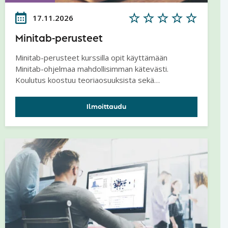
17.11.2026
Minitab-perusteet
Minitab-perusteet kurssilla opit käyttämään
Minitab-ohjelmaa mahdollisimman kätevästi.
Koulutus koostuu teoriaosuuksista sekä
esimerkkiharjoituksista, joita tehdään kouluttajan
johdolla ja avustamana.
Ilmoittaudu