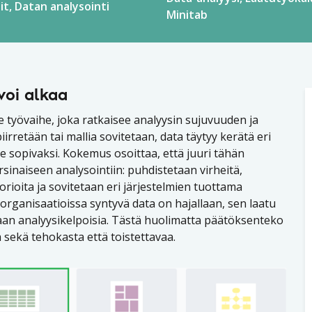
it
Datan analysointi
Minitab
voi alkaa
 työvaihe, joka ratkaisee analyysin sujuvuuden ja
rretään tai mallia sovitetaan, data täytyy kerätä eri
le sopivaksi. Kokemus osoittaa, että juuri tähän
inaiseen analysointiin: puhdistetaan virheitä,
rioita ja sovitetaan eri järjestelmien tuottama
organisaatioissa syntyvä data on hajallaan, sen laatu
raan analyysikelpoisia. Tästä huolimatta päätöksenteko
a sekä tehokasta että toistettavaa.