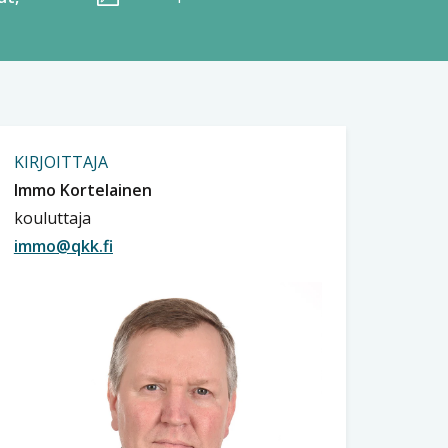
KIRJOITTAJA
Immo Kortelainen
kouluttaja
immo@qkk.fi