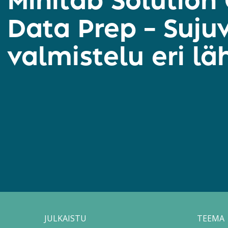
Minitab Solution
Data Prep – Suju
valmistelu eri lä
JULKAISTU
TEEMA