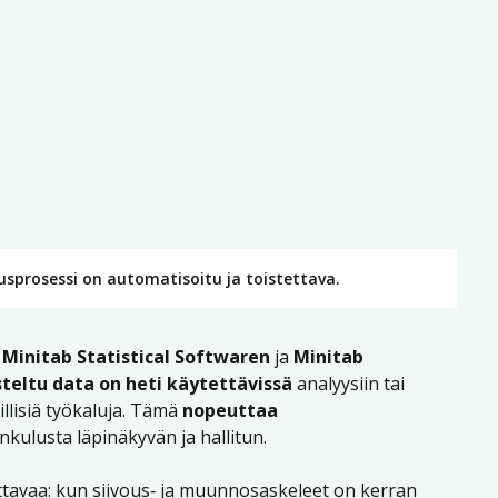
usprosessi on automatisoitu ja toistettava.
,
Minitab Statistical Softwaren
ja
Minitab
teltu data on heti käytettävissä
analyysiin tai
rillisiä työkaluja. Tämä
nopeuttaa
nkulusta läpinäkyvän ja hallitun.
ettavaa: kun siivous‑ ja muunnosaskeleet on kerran