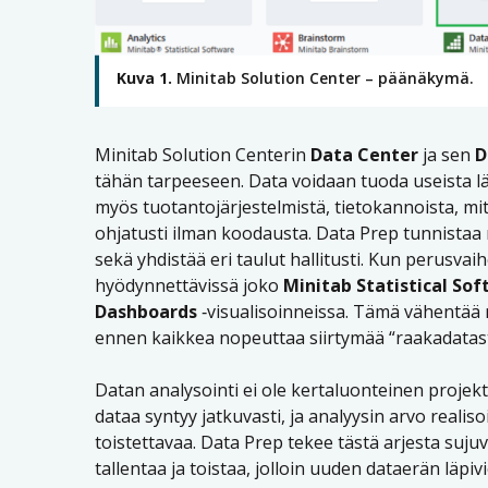
Kuva 1.
Minitab Solution Center – päänäkymä.
Minitab Solution Centerin
Data Center
ja sen
D
tähän tarpeeseen. Data voidaan tuoda useista läht
myös tuotantojärjestelmistä, tietokannoista, mitt
ohjatusti ilman koodausta. Data Prep tunnistaa
sekä yhdistää eri taulut hallitusti. Kun perusvaih
hyödynnettävissä joko
Minitab Statistical So
Dashboards
‑visualisoinneissa. Tämä vähentää m
ennen kaikkea nopeuttaa siirtymää “raakadatasta
Datan analysointi ei ole kertaluonteinen projekt
dataa syntyy jatkuvasti, ja analyysin arvo realis
toistettavaa. Data Prep tekee tästä arjesta suj
tallentaa ja toistaa, jolloin uuden dataerän lä