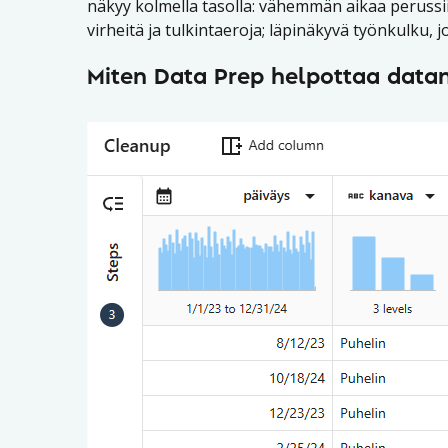
näkyy kolmella tasolla: vähemmän aikaa perus
virheitä ja tulkintaeroja; läpinäkyvä työnkulku, j
Miten Data Prep helpottaa datan