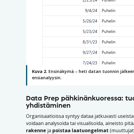
Kuva 2.
Ensinäkymä – heti datan tuonnin jälkee
ensianalyysin.
Data Prep pähkinänkuoressa: tuo
yhdistäminen
Organisaatioissa syntyy dataa jatkuvasti useista
voidaan analysoida tai visualisoida, aineisto pit
rakenne
ja
poistaa laatuongelmat
(muuttujaty