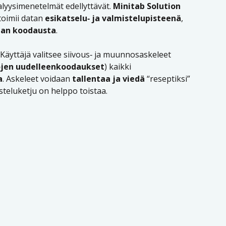
lyysimenetelmät edellyttävät.
Minitab Solution
toimii datan
esikatselu‑ ja valmistelupisteenä
,
man koodausta
.
. Käyttäjä valitsee siivous‑ ja muunnosaskeleet
ojen uudelleenkoodaukset
) kaikki
a
. Askeleet voidaan
tallentaa ja viedä
“reseptiksi”
steluketju on helppo toistaa.