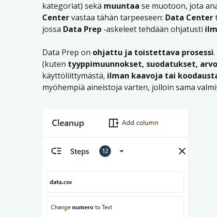
kategoriat) sekä
muuntaa
se muotoon, jota ana
Center
vastaa tähän tarpeeseen:
Data Center
jossa
Data Prep
‑askeleet tehdään ohjatusti
il
Data Prep on
ohjattu ja toistettava prosessi
(kuten
tyyppimuunnokset, suodatukset, arv
käyttöliittymästä,
ilman kaavoja tai koodaust
myöhempiä aineistoja varten, jolloin sama valmi