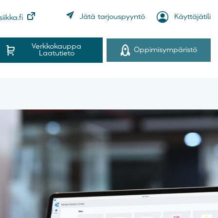
Käyttäjätili
Jätä tarjouspyyntö
iikka.fi
Verkkokauppa
Oppimisympäristö
Laatutieto