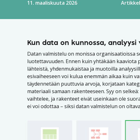
11. maaliskuuta 2026
Artikkel
Kun data on kunnossa, analyysi 
Datan valmistelu on monissa organisaatioissa se
luotettavuuden. Ennen kuin yhtäkään kaaviota pii
lähteistä, yhdenmukaistaa ja muotoilla analyysil
esivaiheeseen voi kulua enemmän aikaa kuin vars
täydennetään puuttuvia arvoja, korjataan katego
materiaali samaan rakenteeseen. Syy on selkeä: 
vaihtelee, ja rakenteet eivät useinkaan ole suo
ei voi odottaa – siksi datan valmistelun on oltav