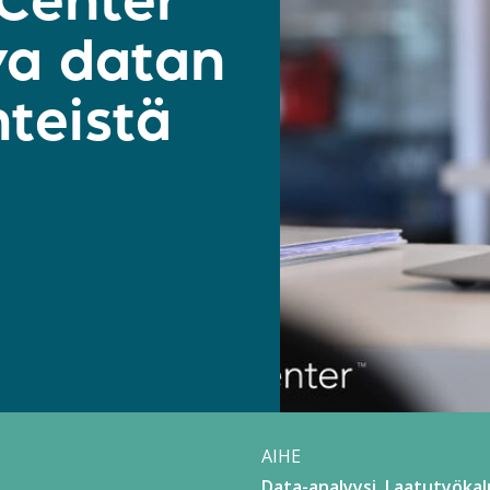
 Center
va datan
hteistä
AIHE
Data-analyysi
Laatutyökal