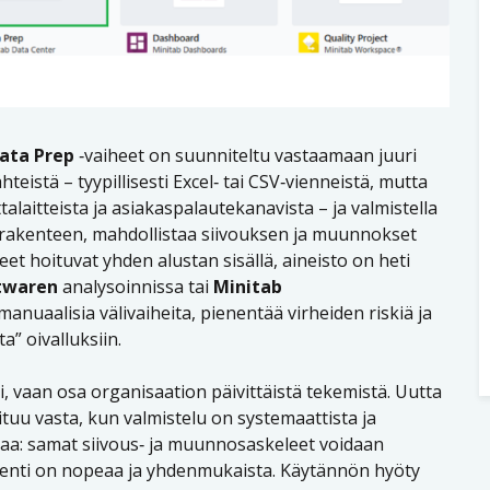
ata Prep
‑vaiheet on suunniteltu vastaamaan juuri
eistä – tyypillisesti Excel‑ tai CSV‑vienneistä, mutta
alaitteista ja asiakaspalautekanavista – ja valmistella
 rakenteen, mahdollistaa siivouksen ja muunnokset
eet hoituvat yhden alustan sisällä, aineisto on heti
ftwaren
analysoinnissa tai
Minitab
anuaalisia välivaiheita, pienentää virheiden riskiä ja
” oivalluksiin.
i, vaan osa organisaation päivittäistä tekemistä. Uutta
oituu vasta, kun valmistelu on systemaattista ja
uvaa: samat siivous‑ ja muunnosaskeleet voidaan
pivienti on nopeaa ja yhdenmukaista. Käytännön hyöty