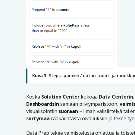
Kuva 3.
Steps -paneeli / datan tuonti ja muokka
Koska
Solution Center
kokoaa
Data Centerin
Dashboardsin
samaan pilviympäristöön,
valmis
visualisointiin
suoraan
– ilman välisiirtelyä tai e
siirtymää
raakadatasta oivalluksiin ja tekee työ
Data Prep tekee valmistelusta ohjattua ja toist