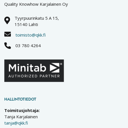
Quality Knowhow Karjalainen Oy
Tyyrpuurinkatu 5 A 15,
15140 Lahti
toimisto@qkk.fi
03 780 4264
HALLINTOTIEDOT
Toimitusjohtaja:
Tanja Karjalainen
tanja@qkk.fi