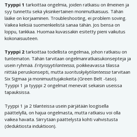
Tyyppi 1
tarkoittaa ongelmia, joiden ratkaisu on ilmeinen ja
syy tunnettu sekä yksinkertainen monimutkaisuus. Tähän
lääke on korjaaminen. Troubleshooting, ei problem soving.
Vaikea keksiä suomenkielistä sanaa tähän. Jos bensa on
loppu, tankkaa. Huomaa kuvassakin esitetty pieni vaikutus
kokonaisuuteen.
Tyyppi 2
tarkoittaa todellista ongelmaa, johon ratkaisu on
tuntematon. Tähän tarvitaan ongelmanratkaisukonsepteja ja
usein ryhmää.
Erityissyytilanteessa
, poikkeavassa tilassa
riittää peruskonsepti, mutta
suorituskykytilanteessa
tarvitaan
Six Sigmaa ja monimuuttujakokeita (Green Belt -taso).
Tyyppi 1 ja tyyppi 2 ongelmat menevät sekaisin useissa
tapauksissa.
Tyyppi 1 ja 2 tilanteissa usein pärjätään loogisella
päättelyllä, on hajua ongelmasta, mutta ratkaisu voi olla
vaikea havaita. Siirrytään päättelystä kohti vahvistusta
(deduktiosta induktioon).