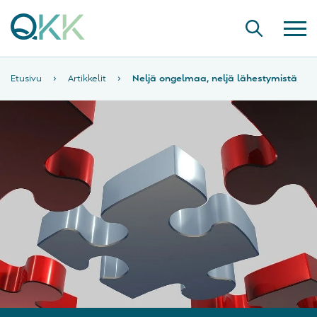
Etusivu
›
Artikkelit
›
Neljä ongelmaa, neljä lähestymistä