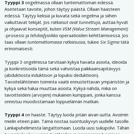
Tyyppi 3
ongelmassa ollaan tuntemattoman edessä.
Asetetaan tavoite, johon täytyy päästä. Ollaan haasteen
edessä. Täytyy keksiä ja kuvata sekä ongelma ja siihen
vaikuttavat tekijät. Jos
ratkaisut ovat tunnettuja
, auttaa hyvät
ja ohjaavat konseptit, kuten
VSM
(Value Stream Management)
-prosessi ja
tehdasfysiikka
operaatioiden kehittämisessä. Jos
taas ollaan
tuntemattomassa ratkaisussa
, tukee
Six Sigma
tätä
erinomaisesti.
Tyyppi 3 ongelmissa tarvitaan kykyä havaita asioita, ideoida
ja konkretisoida tämä sekä vahvistaa paikkaansapitävyys
(abduktiosta induktioon ja lopuksi deduktioon).
Tavoitelähtöinen toiminta vaatii ennustettavan ympäristön ja
kykyä sekä halua muuttaa asioita. Kykyä nähdä, mikä on
tavoitteideni (arvojeni) mukainen kumppani, jonka kanssa
onnistuu muodostamaan loppuelämän matkan.
Tyyppi 4
on haaste. Täytyy luoda jotain aivan uutta. Avoimin
mielin eteen päin. Tämä nostaa suorituskyvyn uudelle tasolle.
Lankapuhelimesta langattomaan. Luoda uusi sukupolvi. Tähän