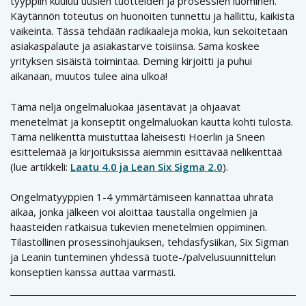
tyyppiin kuuluu uusien tuotteiden ja prosessien luominen.
Käytännön toteutus on huonoiten tunnettu ja hallittu, kaikista
vaikeinta. Tässä tehdään radikaaleja mokia, kun sekoitetaan
asiakaspalaute ja asiakastarve toisiinsa. Sama koskee
yrityksen sisäistä toimintaa. Deming kirjoitti ja puhui
aikanaan, muutos tulee aina ulkoa!
Tämä neljä ongelmaluokaa jäsentävät ja ohjaavat
menetelmät ja konseptit ongelmaluokan kautta kohti tulosta.
Tämä nelikenttä muistuttaa läheisesti Hoerlin ja Sneen
esittelemää ja kirjoituksissa aiemmin esittävää nelikenttää
(lue artikkeli:
Laatu 4.0 ja Lean Six Sigma 2.0
).
Ongelmatyyppien 1-4 ymmärtämiseen kannattaa uhrata
aikaa, jonka jälkeen voi aloittaa taustalla ongelmien ja
haasteiden ratkaisua tukevien menetelmien oppiminen.
Tilastollinen prosessinohjauksen, tehdasfysiikan, Six Sigman
ja Leanin tunteminen yhdessä tuote-/palvelusuunnittelun
konseptien kanssa auttaa varmasti.