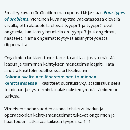
Smalley kuvaa tämän dilemman upeasti kirjassaan
Four types
of problems
. Viereinen kuva näyttää vaakatasossa olevalla
viivalla, että alapuolella olevat tyyppi 1 ja tyyppi 2 ovat
ongelmia, kun taas yläpuolella on tyyppi 3 ja 4 ongelmat,
haasteet. Nämä ongelmat löytyvät asianyhteydestä
riippumatta.
Ongelmien luokkien tunnistamista auttaa, jos ymmärtää
laadun ja toiminnan kehityksen menetelmiä laajalti. Tätä
aihetta käsittelin edellisessä artikkelissani –
Kokonaisvaltainen lähestyminen toiminnan
kehittämisessa
– käsitteet suorituskyky, stabiilisuus sekä
toiminnan ja systeemin lainalaisuuksien ymmärtäminen on
tärkeää.
Viimeisen sadan vuoden aikana kehitetyt laadun ja
operaatioiden kehitysmenetelmät tukevat ongelmien ja
haasteiden ratkaisua kaikissa tyypeissä 1-4.