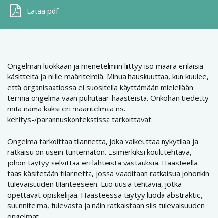
Lataa pdf
Ongelman luokkaan ja menetelmiin liittyy iso määrä erilaisia
käsitteitä ja niille määritelmiä. Minua hauskuuttaa, kun kuulee,
että organisaatiossa ei suositella käyttämään mielellään
termiä ongelma vaan puhutaan haasteista. Onkohan tiedetty
mitä nämä kaksi eri määritelmää ns.
kehitys-/parannuskontekstissa tarkoittavat.
Ongelma tarkoittaa tilannetta, joka vaikeuttaa nykytilaa ja
ratkaisu on usein tuntematon. Esimerkiksi koulutehtävä,
johon täytyy selvittää eri lähteistä vastauksia. Haasteella
taas käsitetään tilannetta, jossa vaaditaan ratkaisua johonkin
tulevaisuuden tilanteeseen. Luo uusia tehtäviä, jotka
opettavat opiskelijaa. Haasteessa täytyy luoda abstraktio,
suunnitelma, tulevasta ja näin ratkaistaan siis tulevaisuuden
ongelmat.