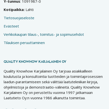
Y-tunnus
: 1091987-0
Kotipaikka:
Lahti
Tietosuojaseloste
Evästeet
Verkkokaupan tilaus-, toimitus- ja sopimusehdot
Tilauksen peruuttaminen
QUALITY KNOWHOW KARJALAINEN OY
Quality Knowhow Karjalainen Oy tarjoaa asiakkailleen
koulutusta ja konsultointia tuotteiden ja toimintaprosessien
laadun-parantamiseen sekä välittää laatutekniikan kirjoja,
ohjelmistoja ja demonstraatio-välineitä. Quality Knowhow
Karjalainen Oy on perustettu vuonna 1997 jatkamaan
Laatutieto Oy:n vuonna 1986 alkanutta toimintaa.