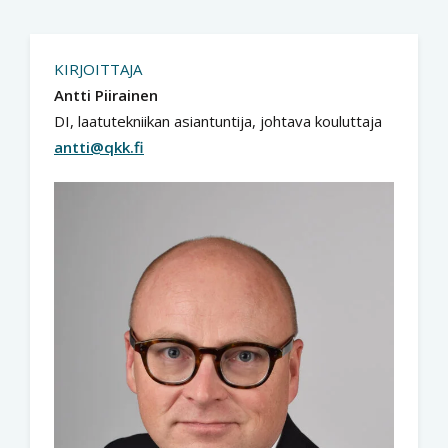
KIRJOITTAJA
Antti Piirainen
DI, laatutekniikan asiantuntija, johtava kouluttaja
antti@qkk.fi