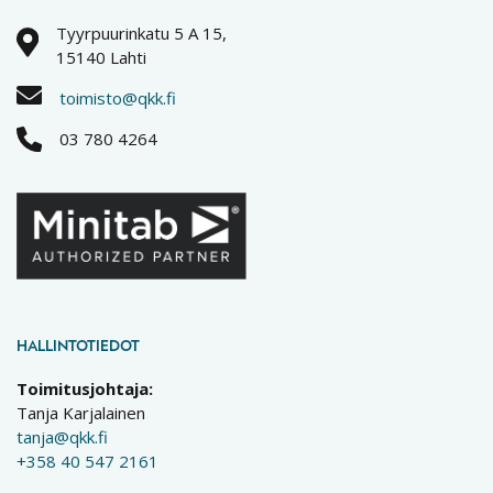
Tyyrpuurinkatu 5 A 15,
15140 Lahti
toimisto@qkk.fi
03 780 4264
HALLINTOTIEDOT
Toimitusjohtaja:
Tanja Karjalainen
tanja@qkk.fi
+358 40 547 2161