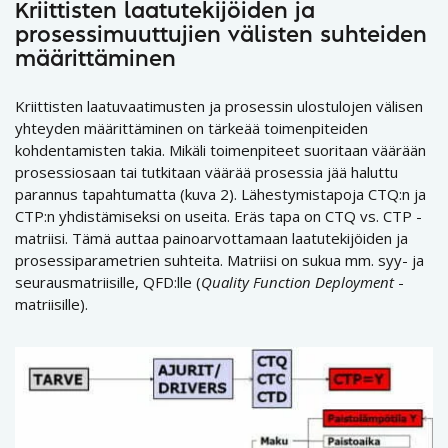
Kriittisten laatutekijöiden ja
prosessimuuttujien välisten suhteiden
määrittäminen
Kriittisten laatuvaatimusten ja prosessin ulostulojen välisen
yhteyden määrittäminen on tärkeää toimenpiteiden
kohdentamisten takia. Mikäli toimenpiteet suoritaan väärään
prosessiosaan tai tutkitaan väärää prosessia jää haluttu
parannus tapahtumatta (kuva 2). Lähestymistapoja CTQ:n ja
CTP:n yhdistämiseksi on useita. Eräs tapa on CTQ vs. CTP -
matriisi. Tämä auttaa painoarvottamaan laatutekijöiden ja
prosessiparametrien suhteita. Matriisi on sukua mm. syy- ja
seurausmatriisille, QFD:lle (
Quality Function Deployment
-
matriisille).