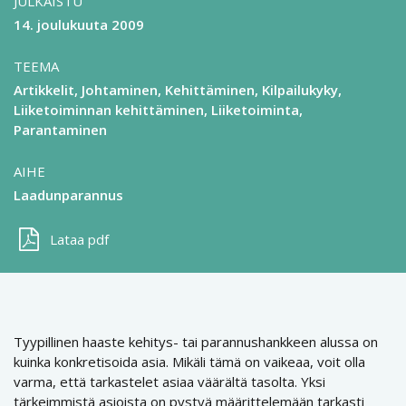
JULKAISTU
14. joulukuuta 2009
TEEMA
Artikkelit
Johtaminen
Kehittäminen
Kilpailukyky
Liiketoiminnan kehittäminen
Liiketoiminta
Parantaminen
AIHE
Laadunparannus
Lataa pdf
Tyypillinen haaste kehitys- tai parannushankkeen alussa on
kuinka konkretisoida asia. Mikäli tämä on vaikeaa, voit olla
varma, että tarkastelet asiaa väärältä tasolta. Yksi
tärkeimmistä asioista on pystyä määrittelemään tarkasti