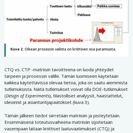
Kuva 2.
Oikean prosessin valinta on kriittinen osa parannusta.
CTQ vs. CTP -matriisin tavoitteena on luoda yhteydet
tarpeen ja prosessin välille. Tämän luomiseen käytetään
kaikkea käytettävissä olevaa tietoa, joka on saatu aiemmista
tutkimuksista. Näitä tutkimukset voivat olla DOE-tutkimukset
(
Design of Experiments
), tilastolliset analyysit, haastattelut,
ideoinnit ja asiantuntijapäätökset (kuva 3).
Tämän jälkeen tiedot siirretään matriisiin ja pisteytetään.
Ensimmäisenä toteutusvaiheena matriisiin sijoitetaan
vasempaan laitaan kriittiset laatuvaatimukset (CTQ) ja