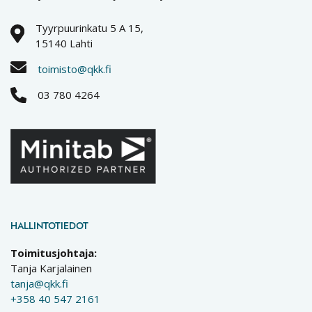
Tyyrpuurinkatu 5 A 15,
15140 Lahti
toimisto@qkk.fi
03 780 4264
HALLINTOTIEDOT
Toimitusjohtaja:
Tanja Karjalainen
tanja@qkk.fi
+358 40 547 2161