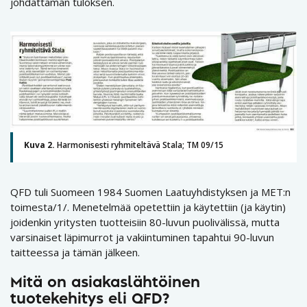
johdattaman tuloksen.
Kuva 2.
Harmonisesti ryhmiteltävä Stala; TM 09/15
QFD tuli Suomeen 1984 Suomen Laatuyhdistyksen ja MET:n
toimesta/1/. Menetelmää opetettiin ja käytettiin (ja käytin)
joidenkin yritysten tuotteisiin 80-luvun puolivälissä, mutta
varsinaiset läpimurrot ja vakiintuminen tapahtui 90-luvun
taitteessa ja tämän jälkeen.
Mitä on asiakaslähtöinen
tuotekehitys eli QFD?