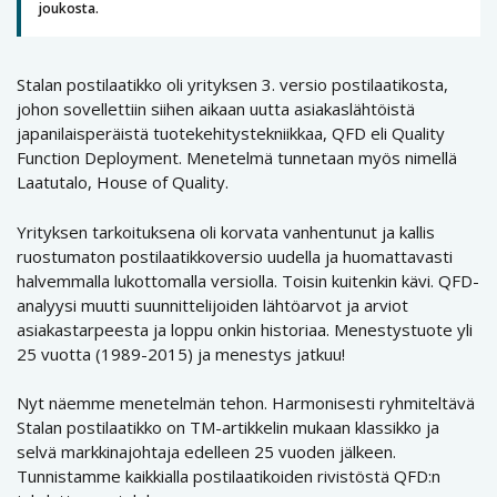
joukosta.
Stalan postilaatikko oli yrityksen 3. versio postilaatikosta,
johon sovellettiin siihen aikaan uutta asiakaslähtöistä
japanilaisperäistä tuotekehitystekniikkaa, QFD eli Quality
Function Deployment. Menetelmä tunnetaan myös nimellä
Laatutalo, House of Quality.
Yrityksen tarkoituksena oli korvata vanhentunut ja kallis
ruostumaton postilaatikkoversio uudella ja huomattavasti
halvemmalla lukottomalla versiolla. Toisin kuitenkin kävi. QFD-
analyysi muutti suunnittelijoiden lähtöarvot ja arviot
asiakastarpeesta ja loppu onkin historiaa. Menestystuote yli
25 vuotta (1989-2015) ja menestys jatkuu!
Nyt näemme menetelmän tehon. Harmonisesti ryhmiteltävä
Stalan postilaatikko on TM-artikkelin mukaan klassikko ja
selvä markkinajohtaja edelleen 25 vuoden jälkeen.
Tunnistamme kaikkialla postilaatikoiden rivistöstä QFD:n