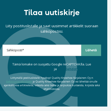
Tilaa uutiskirje
Liity postituslistalle ja saat uusimmat artikkelit suoraan
sähköpostiisi.
Tämä lomake on suojattu Google reCAPTCHA:lla. Lue
tietosuojaseloste
ja
käyttöehdot
.
Liittymällä postituslistalle hyväksyt Quality Knowhow Karjalainen Oy:n
tietosuojaselosteen
ja Quality Knowhow Karjalainen Oy voi lähettää sinulle
ajankohtaisia artikkeleita, videoita sekä tietoa ja tarjouksia kursseista, kirjoista sekä
ohjelmistoista.