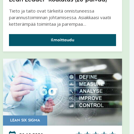
Tieto ja taito ovat tärkeitä onnistuneessa
parannustoiminnan johtamisessa. Asiakkaasi vaatii
ketterämpää toimintaa ja parempaa
toimitusvarmuutta. Samalla organisaatiosi pitäisi
parantaa tuottavuutta. Haluat tietää, kuinka nämä
Ilmoittaudu
tavoitteet saavutetaan ja kehitystoimenpiteet
organisoidaan käytännön toimenpiteiksi.
LEAN SIX SIGMA