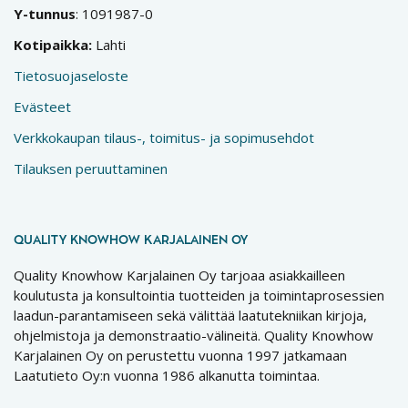
Y-tunnus
: 1091987-0
Kotipaikka:
Lahti
Tietosuojaseloste
Evästeet
Verkkokaupan tilaus-, toimitus- ja sopimusehdot
Tilauksen peruuttaminen
QUALITY KNOWHOW KARJALAINEN OY
Quality Knowhow Karjalainen Oy tarjoaa asiakkailleen
koulutusta ja konsultointia tuotteiden ja toimintaprosessien
laadun-parantamiseen sekä välittää laatutekniikan kirjoja,
ohjelmistoja ja demonstraatio-välineitä. Quality Knowhow
Karjalainen Oy on perustettu vuonna 1997 jatkamaan
Laatutieto Oy:n vuonna 1986 alkanutta toimintaa.