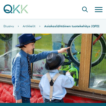
Etusivu
›
Artikkelit
›
Asiakaslähtöinen tuotekehitys (QFD)