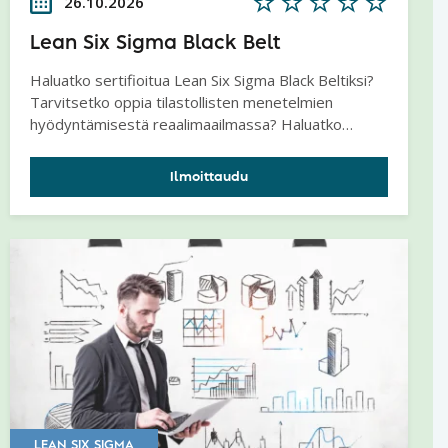
26.10.2026
Lean Six Sigma Black Belt
Haluatko sertifioitua Lean Six Sigma Black Beltiksi?
Tarvitsetko oppia tilastollisten menetelmien
hyödyntämisestä reaalimaailmassa? Haluatko
saavuttaa huippupalvelukyvyn virheettömillä ja
luotettavilla tuotteilla? Haluatko oppia taitoja, joilla
Ilmoittaudu
kehittää ratkaisu ongelmaasi tai
parannustarpeeseesi? Lean Six Sigma -
koulutusohjelmalla konkreettisia parannuksia ja
hyötyjä. Leanin avulla työt ja prosessit nopeutuvat
ja Six Sigman avulla työt ja prosessit paranevat.
LEAN SIX SIGMA