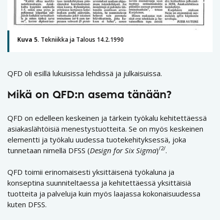
Kuva 5.
Tekniikka ja Talous 14.2.1990
QFD oli esillä lukuisissa lehdissä ja julkaisuissa.
Mikä on QFD:n asema tänään?
QFD on edelleen keskeinen ja tärkein työkalu kehitettäessä
asiakaslähtöisiä menestystuotteita. Se on myös keskeinen
elementti ja työkalu uudessa tuotekehityksessä, joka
/2/
tunnetaan nimellä DFSS (
Design for Six Sigma
)
.
QFD toimii erinomaisesti yksittäisenä työkaluna ja
konseptina suunniteltaessa ja kehitettäessä yksittäisiä
tuotteita ja palveluja kuin myös laajassa kokonaisuudessa
kuten DFSS.