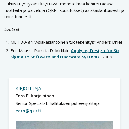
Lukuisat yritykset käyttävät menetelmää kehitettäessä
tuotteita ja palveluja (QKK -koulutukset) asiakaslähtöisesti ja
onnistuneesti.
Lähteet:
MET 30/84 ”Asiakaslähtöinen tuotekehitys” Anders Dhiel
Eric Maass, Patricia D. McNair:
Applying Design for Six
Sigma to Software and Hadrware Systems
, 2009
KIRJOITTAJA
Eero E. Karjalainen
Senior Specialist, hallituksen puheenjohtaja
eero@qkk.fi