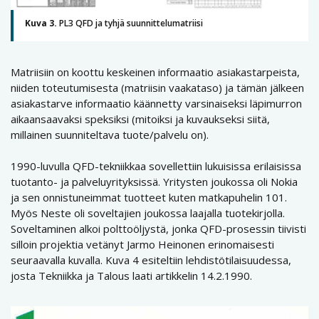
Kuva 3.
PL3 QFD ja tyhjä suunnittelumatriisi
Matriisiin on koottu keskeinen informaatio asiakastarpeista,
niiden toteutumisesta (matriisin vaakataso) ja tämän jälkeen
asiakastarve informaatio käännetty varsinaiseksi läpimurron
aikaansaavaksi speksiksi (mitoiksi ja kuvaukseksi siitä,
millainen suunniteltava tuote/palvelu on).
1990-luvulla QFD-tekniikkaa sovellettiin lukuisissa erilaisissa
tuotanto- ja palveluyrityksissä. Yritysten joukossa oli Nokia
ja sen onnistuneimmat tuotteet kuten matkapuhelin 101.
Myös Neste oli soveltajien joukossa laajalla tuotekirjolla.
Soveltaminen alkoi polttoöljystä, jonka QFD-prosessin tiivisti
silloin projektia vetänyt Jarmo Heinonen erinomaisesti
seuraavalla kuvalla. Kuva 4 esiteltiin lehdistötilaisuudessa,
josta Tekniikka ja Talous laati artikkelin 14.2.1990.