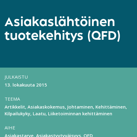
Asiakaslähtöinen
tuotekehitys (QFD)
JULKAISTU
13. lokakuuta 2015
TEEMA
Artikkelit
Asiakaskokemus
Johtaminen
Kehittäminen
Kilpailukyky
Laatu
Liiketoiminnan kehittäminen
AIHE
Asiakastarve
Asiakastyytyväisyys
QFD