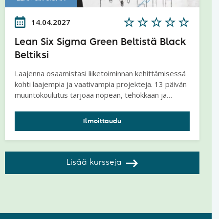
14.04.2027
Lean Six Sigma Green Beltistä Black
Beltiksi
Laajenna osaamistasi liiketoiminnan kehittämisessä
kohti laajempia ja vaativampia projekteja. 13 päivän
muuntokoulutus tarjoaa nopean, tehokkaan ja
kustannusedullisen tien Lean Six Sigma Green
Beltistä Black Beltiksi.
Ilmoittaudu
Lisää kursseja