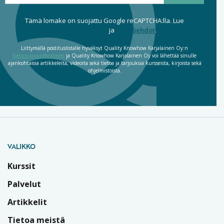
Tämä lomake on suojattu Google reCAPTCHA:lla. Lue
tietosuojaseloste
ja
käyttöehdot
.
Liittymällä postituslistalle hyväksyt Quality Knowhow Karjalainen Oy:n
tietosuojaselosteen
ja Quality Knowhow Karjalainen Oy voi lähettää sinulle
ajankohtaisia artikkeleita, videoita sekä tietoa ja tarjouksia kursseista, kirjoista sekä
ohjelmistoista.
VALIKKO
Kurssit
Palvelut
Artikkelit
Tietoa meistä