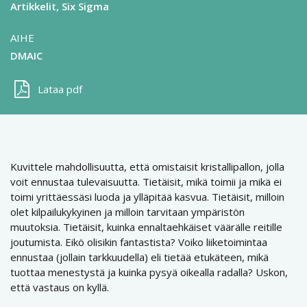
Artikkelit
Six Sigma
AIHE
DMAIC
Lataa pdf
Kuvittele mahdollisuutta, että omistaisit kristallipallon, jolla
voit ennustaa tulevaisuutta. Tietäisit, mikä toimii ja mikä ei
toimi yrittäessäsi luoda ja ylläpitää kasvua. Tietäisit, milloin
olet kilpailukykyinen ja milloin tarvitaan ympäristön
muutoksia. Tietäisit, kuinka ennaltaehkäiset väärälle reitille
joutumista. Eikö olisikin fantastista? Voiko liiketoimintaa
ennustaa (jollain tarkkuudella) eli tietää etukäteen, mikä
tuottaa menestystä ja kuinka pysyä oikealla radalla? Uskon,
että vastaus on kyllä.