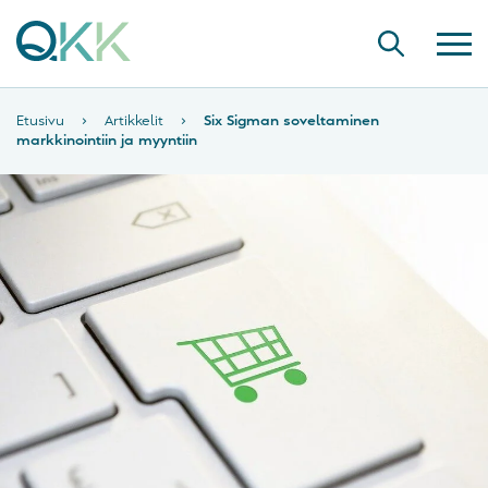
Etusivu
›
Artikkelit
›
Six Sigman soveltaminen
markkinointiin ja myyntiin