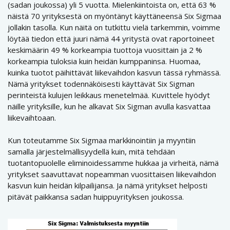
(sadan joukossa) yli 5 vuotta. Mielenkiintoista on, että 63 %
näistä 70 yrityksestä on myöntänyt käyttäneensä Six Sigmaa
jollakin tasolla. Kun näitä on tutkittu vielä tarkemmin, voimme
löytää tiedon että juuri nämä 44 yritystä ovat raportoineet
keskimäärin 49 % korkeampia tuottoja vuosittain ja 2 %
korkeampia tuloksia kuin heidän kumppaninsa. Huomaa,
kuinka tuotot päihittävät liikevaihdon kasvun tässä ryhmässä.
Nämä yritykset todennäköisesti käyttävät Six Sigman
perinteistä kulujen leikkaus menetelmää. Kuvittele hyödyt
näille yrityksille, kun he alkavat Six Sigman avulla kasvattaa
liikevaihtoaan.
Kun toteutamme Six Sigmaa markkinointiin ja myyntiin
samalla järjestelmällisyydellä kuin, mitä tehdään
tuotantopuolelle eliminoidessamme hukkaa ja virheitä, nämä
yritykset saavuttavat nopeamman vuosittaisen liikevaihdon
kasvun kuin heidän kilpailijansa. Ja nämä yritykset helposti
pitävät paikkansa sadan huippuyrityksen joukossa.