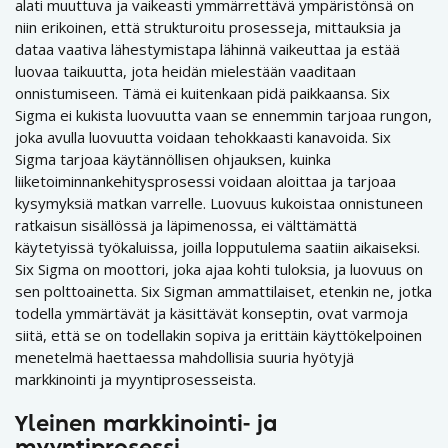
alati muuttuva ja vaikeasti ymmärrettävä ympäristönsä on
niin erikoinen, että strukturoitu prosesseja, mittauksia ja
dataa vaativa lähestymistapa lähinnä vaikeuttaa ja estää
luovaa taikuutta, jota heidän mielestään vaaditaan
onnistumiseen. Tämä ei kuitenkaan pidä paikkaansa. Six
Sigma ei kukista luovuutta vaan se ennemmin tarjoaa rungon,
joka avulla luovuutta voidaan tehokkaasti kanavoida. Six
Sigma tarjoaa käytännöllisen ohjauksen, kuinka
liiketoiminnankehitysprosessi voidaan aloittaa ja tarjoaa
kysymyksiä matkan varrelle. Luovuus kukoistaa onnistuneen
ratkaisun sisällössä ja läpimenossa, ei välttämättä
käytetyissä työkaluissa, joilla lopputulema saatiin aikaiseksi.
Six Sigma on moottori, joka ajaa kohti tuloksia, ja luovuus on
sen polttoainetta. Six Sigman ammattilaiset, etenkin ne, jotka
todella ymmärtävät ja käsittävät konseptin, ovat varmoja
siitä, että se on todellakin sopiva ja erittäin käyttökelpoinen
menetelmä haettaessa mahdollisia suuria hyötyjä
markkinointi ja myyntiprosesseista.
Yleinen markkinointi- ja