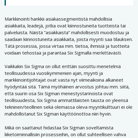
Markkinointi hankkii asiakassegmentistä mahdollisia
asiakkaita, leadejä, jotka ovat kiinnostuneita tuotteista tai
palveluista. Näistä ”asiakkaista” mahdollisesti muodostuu ja
saadaan kiinnostuneita asiakkaita, joista myynti saa tilauksen.
Tätä prosessia, jossa virtaa mm. tietoa, ihmisiä ja tuotteita
voidaan tehostaa ja parantaa Six Sigmalla merkittävästi.
Vaikkakin Six Sigma on ollut erittäin suosittu menetelmä
teollisuudessa vuosikymmenien ajan, myynti ja
markkinointijohtajat ovat vasta nyt viimeaikoina alkaneet
hyödyntää sitä. Tämä myöhäinen arvostus johtuu mm. siitä,
että suurin osa Six Sigman menestystarinoista ovat
teollisuudesta, Six Sigma ammattilaisten tausta on yleensä
tekninen/teollinen sekä olemassa oleva myyntikulttuuri ei ole
mahdollistanut Six Sigman käyttöönottoa niin hyvin.
Mikä on saattanut hidastaa Six Sigman soveltamista
liiketoiminnallisiin prosesseihin, on ollut suhteellisen vahva