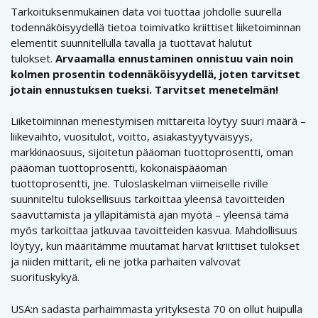
Tarkoituksenmukainen data voi tuottaa johdolle suurella
todennäköisyydellä tietoa toimivatko kriittiset liiketoiminnan
elementit suunnitellulla tavalla ja tuottavat halutut
tulokset.
Arvaamalla ennustaminen onnistuu vain noin
kolmen prosentin todennäköisyydellä, joten tarvitset
jotain ennustuksen tueksi. Tarvitset menetelmän!
Liiketoiminnan menestymisen mittareita löytyy suuri määrä –
liikevaihto, vuositulot, voitto, asiakastyytyväisyys,
markkinaosuus, sijoitetun pääoman tuottoprosentti, oman
pääoman tuottoprosentti, kokonaispääoman
tuottoprosentti, jne. Tuloslaskelman viimeiselle riville
suunniteltu tuloksellisuus tarkoittaa yleensä tavoitteiden
saavuttamista ja ylläpitämistä ajan myötä – yleensä tämä
myös tarkoittaa jatkuvaa tavoitteiden kasvua. Mahdollisuus
löytyy, kun määritämme muutamat harvat kriittiset tulokset
ja niiden mittarit, eli ne jotka parhaiten valvovat
suorituskykyä.
USA:n sadasta parhaimmasta yrityksestä 70 on ollut huipulla