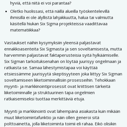
hyviä, että niitä ei voi parantaa?
Oletko huolissasi, että näillä alueilla työskentelevillä
ihmisillä ei ole älyllistä lahjakkuutta, halua tai valmiutta
käsitellä hiukan Six Sigma projekteissa vaadittavaa
matematiikkaa?
Vastaukset näihin kysymyksiin yleensä paljastavat
ennakkoasenteita Six Sigmasta ja sen soveltamisesta, mutta
harvemmin paljastavat faktaperusteisia syitä hylkäämiselle.
Six Sigman tarkoituksenahan on löytää juurisyy ongelmaan ja
ratkaista se. Samaa lähestymistapaa voi käyttää
etsiessämme juurisyytä skeptisyyteen joka liittyy Six Sigman
soveltamiseen liiketoiminnallisiin prosesseihin. Tehokkaan
myynti- ja markkinointiprosessit ovat kriittisen tärkeitä
liiketoiminnalle ja struktuurinen tapa ongelmien
ratkaisemiseksi tuottaa merkittäviä etuja.
Myynti ja markkinointi ovat lähempänä asiakasta kuin mikään
muut liiketoimintafunktio ja näin ollen generoi sitä
polttoainetta, jolla liiketoiminta toimii eli rahaa. Eikö olisikin