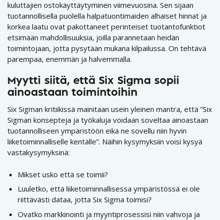
kuluttajien ostokäyttäytyminen viimevuosina. Sen sijaan
tuotannollisella puolella halpatuontimaiden alhaiset hinnat ja
korkea laatu ovat pakottaneet perinteiset tuotantofunktiot
etsimään mahdollisuuksia, joilla parannetaan heidän
toimintojaan, jotta pysytään mukana kilpailussa. On tehtävä
parempaa, enemmän ja halvemmalla.
Myytti siitä, että Six Sigma sopii
ainoastaan toimintoihin
Six Sigman kritiikissä mainitaan usein yleinen mantra, että ”Six
Sigman konsepteja ja työkaluja voidaan soveltaa ainoastaan
tuotannolliseen ympäristöön eikä ne sovellu niin hyvin
liiketoiminnalliselle kentälle”. Näihin kysymyksiin voisi kysyä
vastakysymyksinä:
Mikset usko että se toimii?
Luuletko, että liiketoiminnallisessa ympäristössä ei ole
riittävästi dataa, jotta Six Sigma toimisi?
Ovatko markkinointi ja myyntiprosessisi niin vahvoja ja