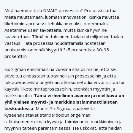
Mitä haemme tällä DMAIC-prosessilla? Prosessi auttaa
meitä muuttamaan, luomaan innovaation, kuinka muuttaa
liiketoimintaprosessi tehokkaammaksi, paremmaksi.
Asetamme usein tavoitteita, mutta kuinka hyvin ne
saavutetaan. Tämä on tuhannen taalan tai miljoonan taalan
vastaus. Tätä prosessia noudattamalla nostetaan
onnistumistodennäköisyyttä 3-5 prosentista 80-95
prosenttiin.
Six Sigman ensimmäisinä vuosina sillä oli maine, että se
soveltuu ainoastaan tuotannollisiin prosesseihin ja että
faktaperusteista ongelmanratkaisumetodia ei voi siirtää tai
käyttää liiketoimintaprosesseihin, etenkään myyntiin ja
markkinointiin.
Tämä virheellinen asenne ja mielikuva on
yhä yleinen myynti- ja markkinointiammattilaisten
keskuudessa.
Monet Six Sigmaa epäilevistä
kyseenalaistavat standardoidun ongelman
ratkaisumenetelmän kyvyn ja toimivuuden markkinoinnin ja
myynnin taiteen parantamisessa. He uskovat, että heidän