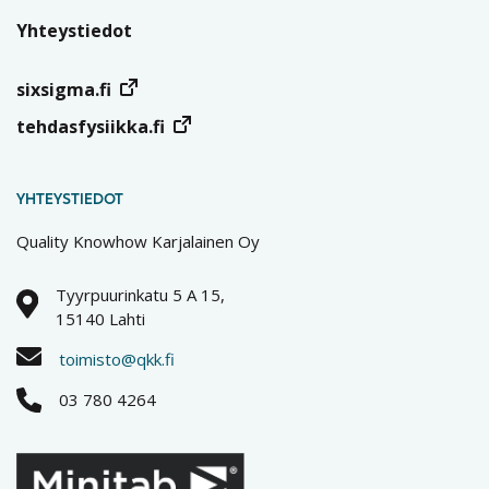
Yhteystiedot
sixsigma.fi
tehdasfysiikka.fi
YHTEYSTIEDOT
Quality Knowhow Karjalainen Oy
Tyyrpuurinkatu 5 A 15,
15140 Lahti
toimisto@qkk.fi
03 780 4264