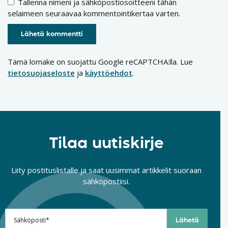
Tallenna nimeni ja sähköpostiosoitteeni tähän
selaimeen seuraavaa kommentointikertaa varten.
Tämä lomake on suojattu Google reCAPTCHA:lla. Lue
tietosuojaseloste
ja
käyttöehdot
.
Tilaa uutiskirje
Liity postituslistalle ja saat uusimmat artikkelit suoraan
sähköpostiisi.