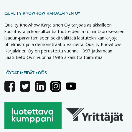
QUALITY KNOWHOW KARJALAINEN OY
Quality Knowhow Karjalainen Oy tarjoaa asiakkailleen
koulutusta ja konsultointia tuotteiden ja toimintaprosessien
laadun-parantamiseen sekä välittää laatutekniikan kirjoja,
ohjelmistoja ja demonstraatio-välineitä. Quality Knowhow
Karjalainen Oy on perustettu vuonna 1997 jatkamaan
Laatutieto Oy:n vuonna 1986 alkanutta toimintaa.
LÖYDÄT MEIDÄT MYÖS
Facebook
Twitter
Linkedin
Instagram
Youtube