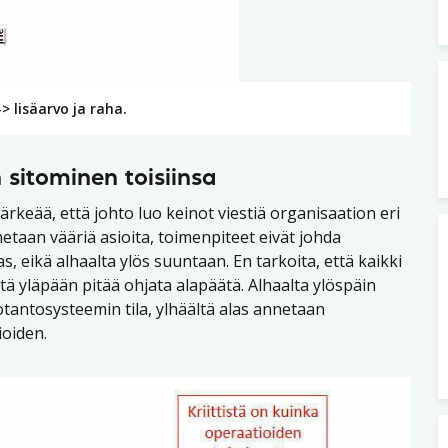
 lisäarvo ja raha.
 sitominen toisiinsa
keää, että johto luo keinot viestiä organisaation eri
netaan vääriä asioita, toimenpiteet eivät johda
as, eikä alhaalta ylös suuntaan. En tarkoita, että kaikki
ttä yläpään pitää ohjata alapäätä. Alhaalta ylöspäin
otantosysteemin tila, ylhäältä alas annetaan
ioiden.