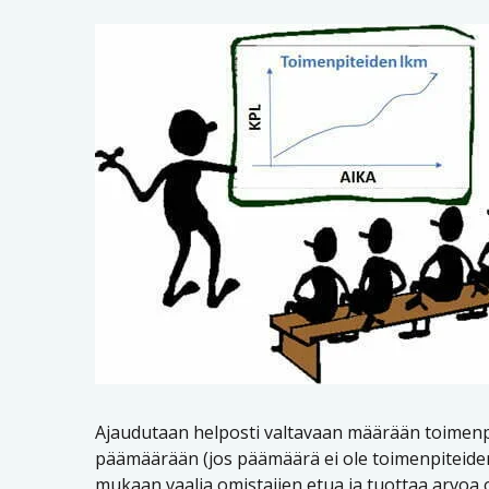
Ajaudutaan helposti valtavaan määrään toimenpit
päämäärään (jos päämäärä ei ole toimenpiteiden
mukaan vaalia omistajien etua ja tuottaa arvoa o