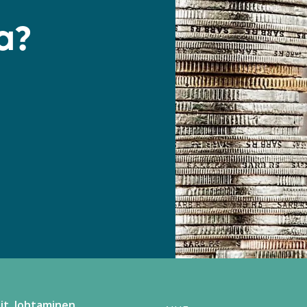
a?
it
Johtaminen