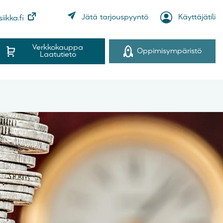
Käyttäjätili
Jätä tarjouspyyntö
iikka.fi
Verkkokauppa
Oppimisympäristö
Laatutieto