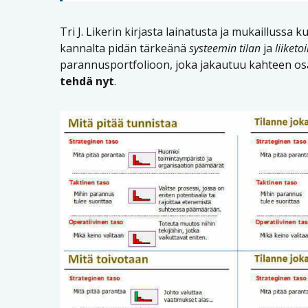
Tri J. Likerin kirjasta lainatusta ja mukaillussa
kannalta pidän tärkeänä
systeemin tilan
ja
liiket
parannusportfolioon, joka jakautuu kahteen osa
tehdä nyt
.