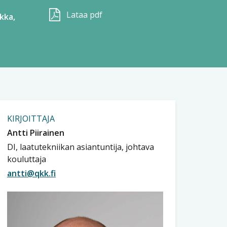
Lataa pdf
kka,
KIRJOITTAJA
Antti Piirainen
DI, laatutekniikan asiantuntija, johtava
kouluttaja
antti@qkk.fi