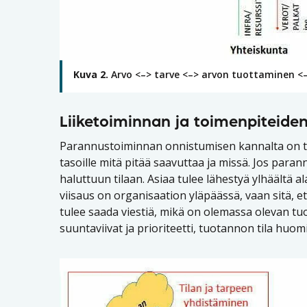
Kuva 2.
Arvo <–> tarve <–> arvon tuottaminen <–>
Liiketoiminnan ja toimenpiteiden
Parannustoiminnan onnistumisen kannalta on tär
tasoille mitä pitää saavuttaa ja missä. Jos paran
haluttuun tilaan. Asiaa tulee lähestyä ylhäältä al
viisaus on organisaation yläpäässä, vaan sitä, e
tulee saada viestiä, mikä on olemassa olevan tu
suuntaviivat ja prioriteetti, tuotannon tila huom