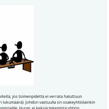
eitä, jos toimenpidettä ei verrata haluttuun
 lukumäärä). Johdon vastuulla on osakeyhtiölainkin
mistajille. Huom. ei keksiä tekemistä yhtiön