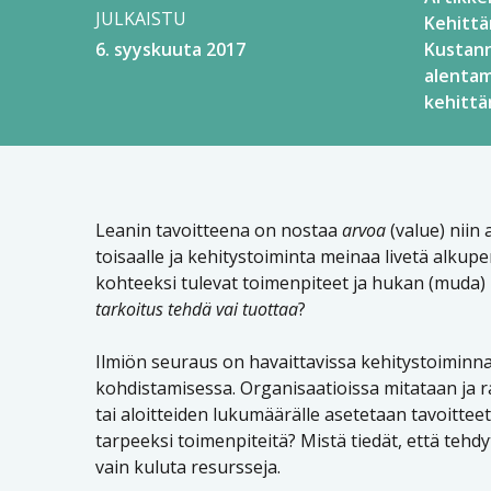
JULKAISTU
Kehitt
6. syyskuuta 2017
Kustann
alenta
kehitt
Leanin tavoitteena on nostaa
arvoa
(value) niin
toisaalle ja kehitystoiminta meinaa livetä alkup
kohteeksi tulevat toimenpiteet ja hukan (muda)
tarkoitus tehdä vai tuottaa
?
Ilmiön seuraus on havaittavissa kehitystoimin
kohdistamisessa. Organisaatioissa mitataan ja 
tai aloitteiden lukumäärälle asetetaan tavoitteet
tarpeeksi toimenpiteitä? Mistä tiedät, että tehd
vain kuluta resursseja.