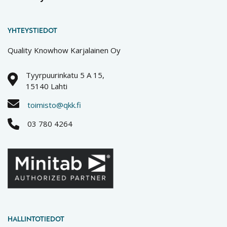
YHTEYSTIEDOT
Quality Knowhow Karjalainen Oy
Tyyrpuurinkatu 5 A 15,
15140 Lahti
toimisto@qkk.fi
03 780 4264
HALLINTOTIEDOT