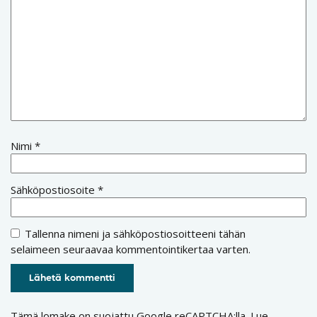
Nimi
*
Sähköpostiosoite
*
Tallenna nimeni ja sähköpostiosoitteeni tähän
selaimeen seuraavaa kommentointikertaa varten.
Tämä lomake on suojattu Google reCAPTCHA:lla. Lue