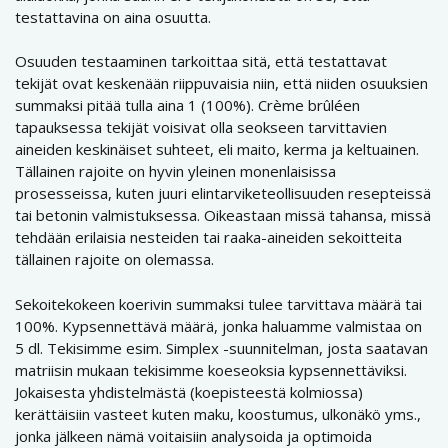
testattavina on aina osuutta.
Osuuden testaaminen tarkoittaa sitä, että testattavat
tekijät ovat keskenään riippuvaisia niin, että niiden osuuksien
summaksi pitää tulla aina 1 (100%). Crème brûléen
tapauksessa tekijät voisivat olla seokseen tarvittavien
aineiden keskinäiset suhteet, eli maito, kerma ja keltuainen.
Tällainen rajoite on hyvin yleinen monenlaisissa
prosesseissa, kuten juuri elintarviketeollisuuden resepteissä
tai betonin valmistuksessa. Oikeastaan missä tahansa, missä
tehdään erilaisia nesteiden tai raaka-aineiden sekoitteita
tällainen rajoite on olemassa.
Sekoitekokeen koerivin summaksi tulee tarvittava määrä tai
100%. Kypsennettävä määrä, jonka haluamme valmistaa on
5 dl. Tekisimme esim. Simplex -suunnitelman, josta saatavan
matriisin mukaan tekisimme koeseoksia kypsennettäviksi.
Jokaisesta yhdistelmästä (koepisteestä kolmiossa)
kerättäisiin vasteet kuten maku, koostumus, ulkonäkö yms.,
jonka jälkeen nämä voitaisiin analysoida ja optimoida