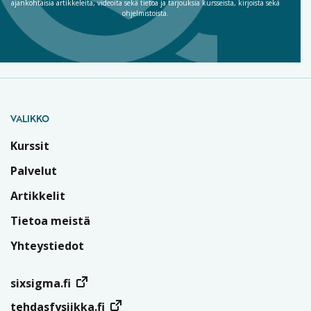
ajankohtaisia artikkeleita, videoita sekä tietoa ja tarjouksia kursseista, kirjoista sekä
ohjelmistoista.
VALIKKO
Kurssit
Palvelut
Artikkelit
Tietoa meistä
Yhteystiedot
sixsigma.fi
tehdasfysiikka.fi