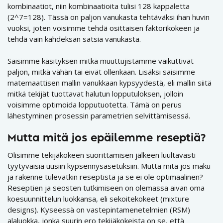
kombinaatiot, niin kombinaatioita tulisi 128 kappaletta
(2^7=128). Tässä on paljon vanukasta tehtäväksi ihan huvin
vuoksi, joten voisimme tehdä osittaisen faktorikokeen ja
tehdä vain kahdeksan satsia vanukasta.
Saisimme käsityksen mitkä muuttujistamme vaikuttivat
paljon, mitkä vähän tai eivät ollenkaan. Lisäksi saisimme
matemaattisen mallin vanukkaan kypsyydestä, eli mallin siitä
mitkä tekijät tuottavat halutun lopputuloksen, jolloin
voisimme optimoida lopputuotetta. Tämä on perus
lähestyminen prosessin parametrien selvittämisessä.
Mutta mitä jos epäilemme reseptiä?
Olisimme tekijäkokeen suorittamisen jälkeen luultavasti
tyytyväisiä uusiin kypsennysasetuksiin. Mutta mitä jos maku
ja rakenne tulevatkin reseptistä ja se ei ole optimaalinen?
Reseptien ja seosten tutkimiseen on olemassa aivan oma
koesuunnittelun luokkansa, eli sekoitekokeet (mixture
designs). Kyseessä on vastepintamenetelmien (RSM)
alaluokka, jonka suurin ero tekijäkokeista on se, että