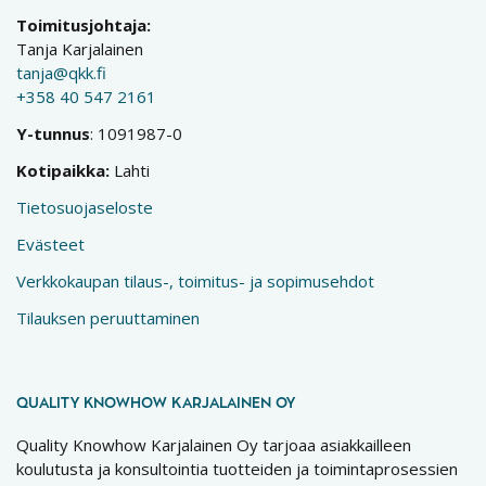
Toimitusjohtaja:
Tanja Karjalainen
tanja@qkk.fi
+358 40 547 2161
Y-tunnus
: 1091987-0
Kotipaikka:
Lahti
Tietosuojaseloste
Evästeet
Verkkokaupan tilaus-, toimitus- ja sopimusehdot
Tilauksen peruuttaminen
QUALITY KNOWHOW KARJALAINEN OY
Quality Knowhow Karjalainen Oy tarjoaa asiakkailleen
koulutusta ja konsultointia tuotteiden ja toimintaprosessien