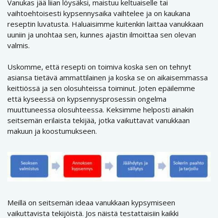
Vanukas jää liian löysäksi, maistuu keltuaiselle tai
vaihtoehtoisesti kypsennysaika vaihtelee ja on kaukana
reseptin luvatusta. Haluaisimme kuitenkin laittaa vanukkaan
uuniin ja unohtaa sen, kunnes ajastin ilmoittaa sen olevan
valmis.
Uskomme, että resepti on toimiva koska sen on tehnyt
asiansa tietävä ammattilainen ja koska se on aikaisemmassa
keittiössä ja sen olosuhteissa toiminut. Joten epäilemme
että kyseessä on kypsennysprosessin ongelma
muuttuneessa olosuhteessa. Keksimme helposti ainakin
seitsemän erilaista tekijää, jotka vaikuttavat vanukkaan
makuun ja koostumukseen.
Meillä on seitsemän ideaa vanukkaan kypsymiseen
vaikuttavista tekijöistä. Jos näistä testattaisiin kaikki