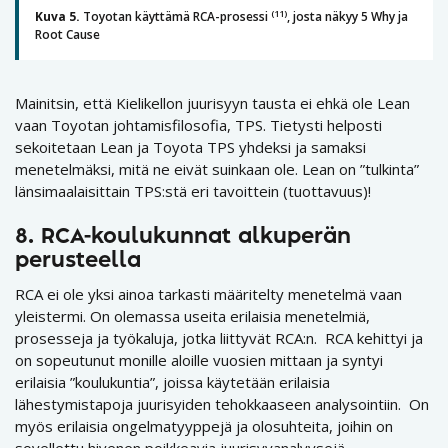
(11)
Kuva 5.
Toyotan käyttämä RCA-prosessi
, josta näkyy 5 Why ja
Root Cause
Mainitsin, että Kielikellon juurisyyn tausta ei ehkä ole Lean
vaan Toyotan johtamisfilosofia, TPS. Tietysti helposti
sekoitetaan Lean ja Toyota TPS yhdeksi ja samaksi
menetelmäksi, mitä ne eivät suinkaan ole. Lean on ”tulkinta”
länsimaalaisittain TPS:stä eri tavoittein (tuottavuus)!
8. RCA-koulukunnat alkuperän
perusteella
RCA ei ole yksi ainoa tarkasti määritelty menetelmä vaan
yleistermi. On olemassa useita erilaisia menetelmiä,
prosesseja ja työkaluja, jotka liittyvät RCA:n. RCA kehittyi ja
on sopeutunut monille aloille vuosien mittaan ja syntyi
erilaisia ”koulukuntia”, joissa käytetään erilaisia
lähestymistapoja juurisyiden tehokkaaseen analysointiin. On
myös erilaisia ongelmatyyppejä ja olosuhteita, joihin on
sovellettu hivenen poikkeavia juurisyyanalyysejä.