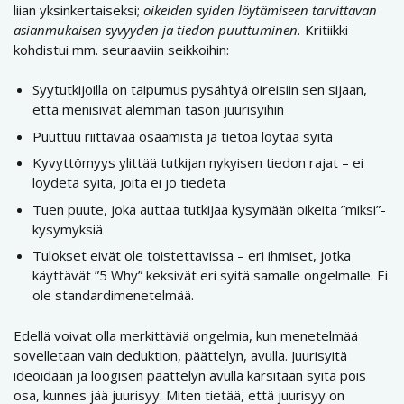
liian yksinkertaiseksi;
oikeiden syiden löytämiseen tarvittavan
asianmukaisen syvyyden ja tiedon puuttuminen.
Kritiikki
kohdistui mm. seuraaviin seikkoihin:
Syytutkijoilla on taipumus pysähtyä oireisiin sen sijaan,
että menisivät alemman tason juurisyihin
Puuttuu riittävää osaamista ja tietoa löytää syitä
Kyvyttömyys ylittää tutkijan nykyisen tiedon rajat – ei
löydetä syitä, joita ei jo tiedetä
Tuen puute, joka auttaa tutkijaa kysymään oikeita ”miksi”-
kysymyksiä
Tulokset eivät ole toistettavissa – eri ihmiset, jotka
käyttävät ”5 Why” keksivät eri syitä samalle ongelmalle. Ei
ole standardimenetelmää.
Edellä voivat olla merkittäviä ongelmia, kun menetelmää
sovelletaan vain deduktion, päättelyn, avulla. Juurisyitä
ideoidaan ja loogisen päättelyn avulla karsitaan syitä pois
osa, kunnes jää juurisyy. Miten tietää, että juurisyy on