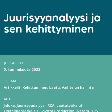
Juurisyyanalyysi ja
sen kehittyminen
JULKAISTU
5. tammikuuta 2023
TEEMA
Artikkelit
Kehittäminen
Laatu
Vaihtelun hallinta
AIHE
Jidoka
Juurisyyanalyysi, RCA
Laatutyökalut
Ongelmanratkaisu
Toyota Production System, TPS