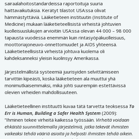
sairaalahoitostandardeissa raportoituja suuria
haittavaikutuksia. Kerätyt tilastot USA:ssa olivat
hämmästyttäviä. Lääketieteen instituutin (Institute of
Medicine) mukaan lääketieteellisistä virheistä johtuvien
kuolleisuuslukujen arvioitiin USA:ssa olevan 44 000 – 98 000
tapausta vuodessa enemmän kuin rintasyöpäkuolleisuus,
moottoriajoneuvo-onnettomuudet ja AIDS yhteensä.
Lääketieteellisistä virheistä johtuva kuolema oli
kahdeksanneksi yleisin kuolinsyy Amerikassa.
Järjestelmällistä systeemiä juurisyiden selvittämiseen
tarvittiin kipeästi, koska lääketieteen ala muuttui yhä
monimutkaisemmaksi, mikä johti suurempiin estettävissä
olevien virheiden mahdollisuuteen.
Lääketieteellinen instituutti kuvaa tätä tarvetta teoksessa
To
Err is Human, Building a Safer Health System
(2009):
”Ihminen tekee virheitä kaikessa työssään.
Virheitä voidaan
ehkäistä suunnittelemalla järjestelmiä, jotka tekevät ihmisten
vaikeaksi tehdä vääriä asioita ja helposti ihmisten tehdä oikein
.