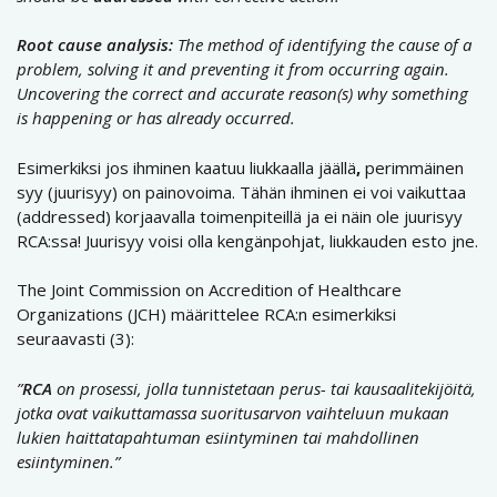
Root cause analysis:
The method of identifying the cause of a
problem, solving it and preventing it from occurring again.
Uncovering the correct and accurate reason(s) why something
is happening or has already occurred.
Esimerkiksi jos ihminen kaatuu liukkaalla jäällä
,
perimmäinen
syy (juurisyy) on painovoima. Tähän ihminen ei voi vaikuttaa
(addressed) korjaavalla toimenpiteillä ja ei näin ole juurisyy
RCA:ssa! Juurisyy voisi olla kengänpohjat, liukkauden esto jne.
The Joint Commission on Accredition of Healthcare
Organizations (JCH) määrittelee RCA:n esimerkiksi
seuraavasti (3):
”
RCA
on prosessi, jolla tunnistetaan perus- tai kausaalitekijöitä,
jotka ovat vaikuttamassa suoritusarvon vaihteluun mukaan
lukien haittatapahtuman esiintyminen tai mahdollinen
esiintyminen.”