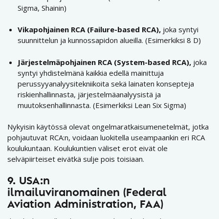
Sigma, Shainin)
Vikapohjainen RCA (Failure-based RCA),
joka syntyi
suunnittelun ja kunnossapidon alueilla. (Esimerkiksi 8 D)
Järjestelmäpohjainen RCA (System-based RCA),
joka
syntyi yhdistelmänä kaikkia edellä mainittuja
perussyyanalyysitekniikoita sekä lainaten konsepteja
riskienhallinnasta, järjestelmäanalyysistä ja
muutoksenhallinnasta. (Esimerkiksi Lean Six Sigma)
Nykyisin käytössä olevat ongelmaratkaisumenetelmät, jotka
pohjautuvat RCA:n, voidaan luokitella useampaankin eri RCA
koulukuntaan. Koulukuntien väliset erot eivät ole
selväpiirteiset eivätkä sulje pois toisiaan.
9. USA:n
ilmailuviranomainen
(
Federal
Aviation Administration, FAA)