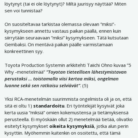
löytynyt (tai ei ole löytynyt)? Miltä juurisyy näyttää? Miten
sen voi tunnistaa?
On suositeltavaa tarkistaa olemassa olevaan ”miksi”-
kysymykseen annettu vastaus paikan päällä, ennen kuin
siirrytään seuraavaan ”miksi” kysymykseen. Tätä kutsutaan
Gembaksi. On mentävä paikan päälle varmistamaan
konkreettinen syy.
Toyota Production Systemin arkkitehti Taiichi Ohno kuvaa ”5
Why -menetelmää”
”Toyotan tieteellisen lähestymistavan
perustaksi … toistamalla viisi kertaa miksi, ongelman
luonne sekä sen ratkaisu selviävät”
. (5)
Yksi RCA-menetelmän suurimmista ongelmista oli ja on, että
sitä ei oltu 1)
standardoitu
. Eri työntekijät kysyivät joka
kerta uusia ”miksiä” omien kokemustensa ja tietämyksensä
perusteella. Ei myöskään ollut 2) menetelmää tietää, olivatko
esitetyt kysymykset
oikeita kysymyksiä
, jotka alun perin
kysyttiin. Myöhemmin kuitenkin on osoitettu, että tämä