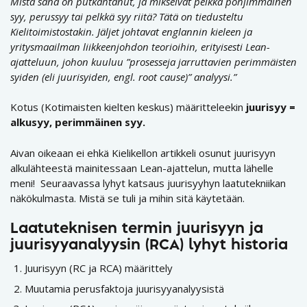
Mistä sana on putkahtanut, ja mikseivät pelkkä pohjimmainen
syy, perussyy tai pelkkä syy riitä? Tätä on tiedusteltu
Kielitoimistostakin. Jäljet johtavat englannin kieleen ja
yritysmaailman liikkeenjohdon teorioihin, erityisesti Lean-
ajatteluun, johon kuuluu ”prosesseja jarruttavien perimmäisten
syiden (eli juurisyiden, engl. root cause)” analyysi.”
Kotus (Kotimaisten kielten keskus) määritteleekin
juurisyy =
alkusyy, perimmäinen syy.
Aivan oikeaan ei ehkä Kielikellon artikkeli osunut juurisyyn
alkulähteestä mainitessaan Lean-ajattelun, mutta lähelle
meni! Seuraavassa lyhyt katsaus juurisyyhyn laatutekniikan
näkökulmasta. Mistä se tuli ja mihin sitä käytetään.
Laatuteknisen termin juurisyyn ja
juurisyyanalyysin (RCA) lyhyt historia
Juurisyyn (RC ja RCA) määrittely
Muutamia perusfaktoja juurisyyanalyysistä