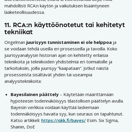
mahdollisti RCA:n käytön ja vaikutuksen lisääntyneen
lääketeollisuudessa.
11. RCA:n käyttöönotetut tai kehitetyt
tekniikat
Ongelman
juurisyyn tunnistaminen ei ole helppoa
ja
se voidaan tehdä useilla eri prosesseilla ja tavoilla. Koko
juurisyyanalyysin historian ajan on kehitetty erilaisia
tekniikoita ja tekniikoiden yhdistelmiä eri toimialoille ja
tarkoituksiin, joilla juurisyy ”kaapataan”. Jotkut näistä
prosesseista sisältävät yhden tai useampia
analyysitekniikoita:
Bayesilainen päättely
– Käytetään määrittämään
hypoteesin todennäköisyys tilastollisen päättelyn avulla.
Bayesin verkkoa voidaan käyttää laskemaan
todennäköisyys havaita syy, kun seuraus on tapahtunut.
Katso artikkeli:
https://qkk.fi/bayes/
Esim. Six Sigma,
Shainin, DoE