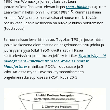
1996, kun Womack ja Jones julkaisivat Lean
johtamisfilosofiaa käsittelevän kirjan
Lean Thinking
(10). Itse
(11)
Lean-termin keksi John F. Krafcik 1988
. Kummassakaan
kirjassa RCA ja ongelmanratkaisu ei nouse merkittävään
rooliin vaan Leanin keskiössä on hukka ja hukan poistaminen
(tuottavuus).
Samaan aikaan levisi kiinnostus Toyotan TPS-järjestelmään,
jonka keskeisenä elementtinä on ongelmanratkaisu Jidoka ja
juurisyyanalyysi (ollut 1950-luvulta asti). TPS:ää
käsittelevissä kirjoissa kuten Jeffery K. Liker
Toyota Way – 14
management Principles from the World’s Greatest
Manufacturer
mainitaan PDCA, root cause ja 5
Why. Kirjassa myös Toyotan käytännönläheinen
ongelmanratkaisuprosessi (RCA). Kuva 20-3