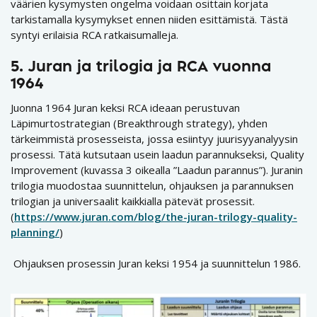
väärien kysymysten ongelma voidaan osittain korjata
tarkistamalla kysymykset ennen niiden esittämistä. Tästä
syntyi erilaisia RCA ratkaisumalleja.
5.
Juran ja trilogia ja RCA vuonna
1964
Juonna 1964 Juran keksi RCA ideaan perustuvan
Läpimurtostrategian (Breakthrough strategy), yhden
tärkeimmistä prosesseista, jossa esiintyy juurisyyanalyysin
prosessi. Tätä kutsutaan usein laadun parannukseksi, Quality
Improvement (kuvassa 3 oikealla ”Laadun parannus”). Juranin
trilogia muodostaa suunnittelun, ohjauksen ja parannuksen
trilogian ja universaalit kaikkialla pätevät prosessit.
(
https://www.juran.com/blog/the-juran-trilogy-quality-
planning/
)
Ohjauksen prosessin Juran keksi 1954 ja suunnittelun 1986.