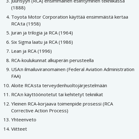
Juurisyyn (RCA) ensimmäinen esiintyminen tekniikassa
(1888)
Toyota Motor Corporation käyttää ensimmäistä kertaa
RCA:ta (1958)
Juran ja trilogia ja RCA (1964)
Six Sigma laatu ja RCA (1986)
Lean ja RCA (1996)
RCA-koulukunnat alkuperän perusteella
USA:n ilmailuviranomainen (Federal Aviation Administration
FAA)
Aloite RCA:sta terveydenhuoltojärjestelmään
RCA:n käyttöönotetut tai kehitetyt tekniikat
Yleinen RCA-korjaava toimenpide prosessi (RCA
Corrective Action Process)
Yhteenveto
Viitteet