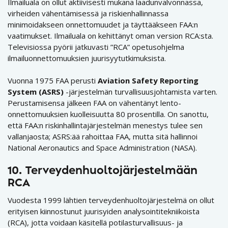
Ilmailuala on ollut aktiivisesti mukana laadunvalvonnassa,
virheiden vähentämisessä ja riskienhallinnassa
minimoidakseen onnettomuudet ja täyttääkseen FAA:n
vaatimukset. Ilmailuala on kehittänyt oman version RCA:sta.
Televisiossa pyörii jatkuvasti ”RCA” opetusohjelma
ilmailuonnettomuuksien juurisyytutkimuksista.
Vuonna 1975 FAA perusti
Aviation Safety Reporting
System (ASRS)
-järjestelmän turvallisuusjohtamista varten.
Perustamisensa jälkeen FAA on vähentänyt lento-
onnettomuuksien kuolleisuutta 80 prosentilla. On sanottu,
että FAA:n riskinhallintajärjestelmän menestys tulee sen
vallanjaosta; ASRS:ää rahoittaa FAA, mutta sitä hallinnoi
National Aeronautics and Space Administration (NASA).
10. Terveydenhuoltojärjestelmään
RCA
Vuodesta 1999 lähtien terveydenhuoltojärjestelmä on ollut
erityisen kiinnostunut juurisyiden analysointitekniikoista
(RCA), jotta voidaan käsitellä potilasturvallisuus- ja