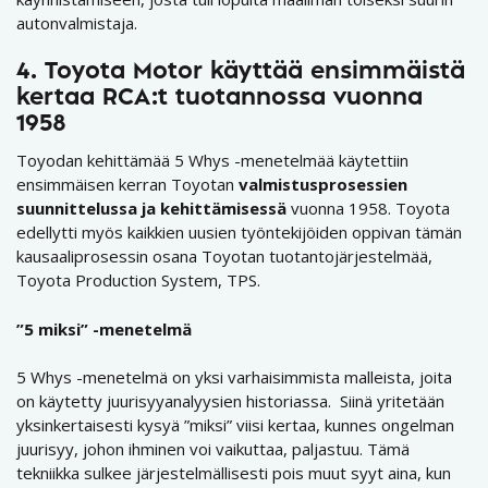
autonvalmistaja.
4. Toyota Motor käyttää ensimmäistä
kertaa RCA:t tuotannossa vuonna
1958
Toyodan kehittämää 5 Whys -menetelmää käytettiin
ensimmäisen kerran Toyotan
valmistusprosessien
suunnittelussa ja kehittämisessä
vuonna 1958. Toyota
edellytti myös kaikkien uusien työntekijöiden oppivan tämän
kausaaliprosessin osana Toyotan tuotantojärjestelmää,
Toyota Production System, TPS.
”5 miksi” -menetelmä
5 Whys -menetelmä on yksi varhaisimmista malleista, joita
on käytetty juurisyyanalyysien historiassa. Siinä yritetään
yksinkertaisesti kysyä ”miksi” viisi kertaa, kunnes ongelman
juurisyy, johon ihminen voi vaikuttaa, paljastuu. Tämä
tekniikka sulkee järjestelmällisesti pois muut syyt aina, kun