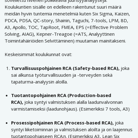
Koulukuntien sisälle on edelleen rakentunut suuri määrä
meidän hyvin tuntemia menetelmiä kuten Six Sigma, Kaizen,
PDCA, PDSA, QC-story, Shainin, Taguchi, 7-tools, LPM, 8D,
A3, Apollo, TOC, TapRoot, FMEA, EPS (=Effective Problem
Solving, AIAG), Kepner-Treagoe (=ATS, Analyyttinen
Toimintahäiriöiden Selvittäminen) muutaman mainitakseni.
Keskeisimmät koulukunnat ovat:
Turvallisuuspohjainen RCA (Safety-based RCA),
joka
sai alkunsa työturvallisuuden ja -terveyden sekä
tapaturma-analyysin aloilla.
Tuotantopohjainen RCA (Production-based
RCA),
joka syntyi valmistuksen alalla laadunvalvonnan
varmistamiseksi (laadunohjaus). (Esimerkiksi 7 tools, A3)
Prosessipohjainen RCA (Process-based RCA),
joka
syntyi liiketoiminnan ja valmistuksen aloilta ja on laajennus
tuotantopohjaiseen RCA:n. (Esimerkiksi A3, Lean Six