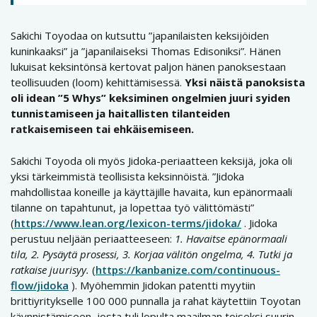
Sakichi Toyodaa on kutsuttu ”japanilaisten keksijöiden
kuninkaaksi” ja ”japanilaiseksi Thomas Edisoniksi”. Hänen
lukuisat keksintönsä kertovat paljon hänen panoksestaan
teollisuuden (loom) kehittämisessä.
Yksi näistä panoksista
oli idean ”5 Whys” keksiminen ongelmien juuri syiden
tunnistamiseen ja haitallisten tilanteiden
ratkaisemiseen tai ehkäisemiseen.
Sakichi Toyoda oli myös Jidoka-periaatteen keksijä, joka oli
yksi tärkeimmistä teollisista keksinnöistä. ”Jidoka
mahdollistaa koneille ja käyttäjille havaita, kun epänormaali
tilanne on tapahtunut, ja lopettaa työ välittömästi”
(
https://www.lean.org/lexicon-terms/jidoka/
. Jidoka
perustuu neljään periaatteeseen:
1. Havaitse epänormaali
tila, 2. Pysäytä prosessi, 3. Korjaa välitön ongelma, 4. Tutki ja
ratkaise juurisyy.
(
https://kanbanize.com/continuous-
flow/jidoka
). Myöhemmin Jidokan patentti myytiin
brittiyritykselle 100 000 punnalla ja rahat käytettiin Toyotan
käynnistämiseen, josta tuli lopulta maailman toiseksi suurin