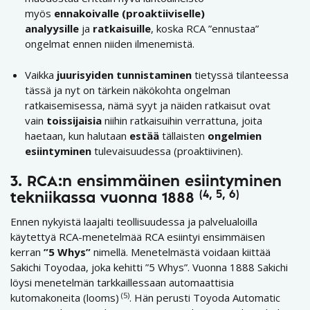
myös
ennakoivalle (proaktiiviselle)
analyysille
ja
ratkaisuille
, koska RCA ”ennustaa”
ongelmat ennen niiden ilmenemistä.
Vaikka
juurisyiden tunnistaminen
tietyssä tilanteessa
tässä ja nyt on tärkein näkökohta ongelman
ratkaisemisessa, nämä syyt ja näiden ratkaisut ovat
vain
toissijaisia
niihin ratkaisuihin verrattuna, joita
haetaan, kun halutaan
estää
tällaisten
ongelmien
esiintyminen
tulevaisuudessa (proaktiivinen).
3. RCA:n ensimmäinen esiintyminen
(4, 5, 6)
tekniikassa vuonna 1888
Ennen nykyistä laajalti teollisuudessa ja palvelualoilla
käytettyä RCA-menetelmää RCA esiintyi ensimmäisen
kerran
”5 Whys”
nimellä. Menetelmästä voidaan kiittää
Sakichi Toyodaa, joka kehitti ”5 Whys”. Vuonna 1888 Sakichi
löysi menetelmän tarkkaillessaan automaattisia
(5)
kutomakoneita (looms)
. Hän perusti Toyoda Automatic