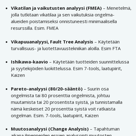
Vikatilan ja vaikutusten analyysi
(FMEA)
– Menetelmä,
jolla tutkitaan vikatilaa ja sen vaikutuksia ongelma-
alueiden poistamiseksi onnistuneesti minimaalisella
resurssilla. Esim. FMEA
Vikapuuanalyysi, Fault Tree Analysis
– Käytetään
turvallisuus- ja luotettavuustekniikan aloilla. Esim FTA
Ishikawa-kaavio
– Käytetään tuotteiden suunnittelussa
ja syytekijöiden luokittelussa. Esim 7-tools, laatupiirit,
Kaizen
Pareto-analyysi (80/20-sääntö)
– Suurin osa
ongelmista tai 80 prosenttia ongelmista, johtuu
muutamista tai 20 prosentista syistä, ja tunnistamalla
nämä keskeiset 20 prosenttia syistä voit ratkaista
ongelman. Esim. 7-tools, laatupiirit, Kaizen
Muutosanalyysi (Change Analysis)
– Tapahtuman
aikana ilmenneiden erojen analysointi muutosten