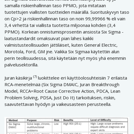
samalla riskienhallinnan taso PPMO, jota mitataan
tuotettujen viallisten tuotteiden määrällä. Suorituskyvyn taso
on Cp>2 ja riskienhallinnan taso on noin 99,99966 % eli vain
3,4 virhettä tai viallista tuotetta miljoonaa kohden (3,4
PPMO). Korkean onnistumisprosentin ansiosta Six Sigma -
laatustandardit omaksuivat pian lähes kaikki
valmistusteollisuuden jättiläiset, kuten General Electric,
Morotola, Ford, GM jne. Vaikka Six Sigmaa käytettiin alun
perin teollisuudessa, sitä käytetään nyt myös yhä enemmin
palvelusektorilla.
(7)
Juran käsikirja
luokittelee eri käyttöolosuhteisiin 7 erilaista
RCA-menetelmää (Six Sigma DMAIC, Juran Breakthrough
Model, RCCA=Root Cause Corrective Action, PDCA, Lean
Problem Solving, PDSA, Just Do It) tarkoituksen, riskin,
saavutettavan hyödyn ja vaikeusasteen perusteella.