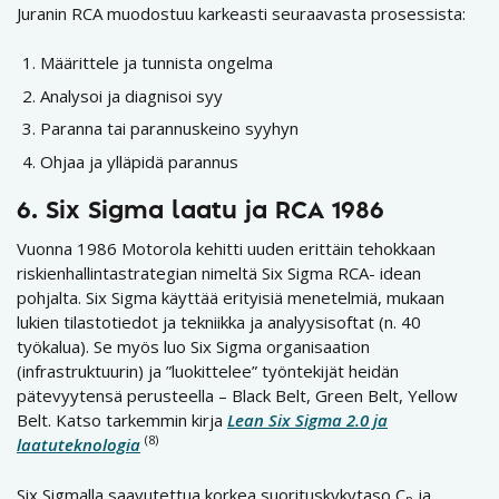
Juranin RCA muodostuu karkeasti seuraavasta prosessista:
Määrittele ja tunnista ongelma
Analysoi ja diagnisoi syy
Paranna tai parannuskeino syyhyn
Ohjaa ja ylläpidä parannus
6. Six Sigma laatu ja RCA 1986
Vuonna 1986 Motorola kehitti uuden erittäin tehokkaan
riskienhallintastrategian nimeltä Six Sigma RCA- idean
pohjalta. Six Sigma käyttää erityisiä menetelmiä, mukaan
lukien tilastotiedot ja tekniikka ja analyysisoftat (n. 40
työkalua). Se myös luo Six Sigma organisaation
(infrastruktuurin) ja ”luokittelee” työntekijät heidän
pätevyytensä perusteella – Black Belt, Green Belt, Yellow
Belt. Katso tarkemmin kirja
Lean Six Sigma 2.0 ja
(8)
laatuteknologia
Six Sigmalla saavutettua korkea suorituskykytaso C
ja
p