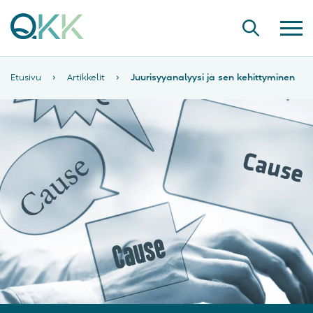
Etusivu
›
Artikkelit
›
Juurisyyanalyysi ja sen kehittyminen