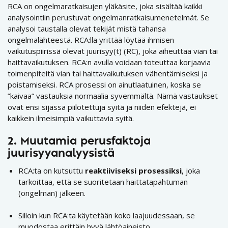
RCA on ongelmaratkaisujen yläkäsite, joka sisältää kaikki
analysointiin perustuvat ongelmanratkaisumenetelmät. Se
analysoi taustalla olevat tekijät mistä tahansa
ongelmalähteestä. RCA:lla yrittää löytää ihmisen
vaikutuspiirissä olevat juurisyy(t) (RC), joka aiheuttaa vian tai
haittavaikutuksen. RCA:n avulla voidaan toteuttaa korjaavia
toimenpiteitä vian tai haittavaikutuksen vähentämiseksi ja
poistamiseksi. RCA prosessi on ainutlaatuinen, koska se
”kaivaa” vastauksia normaalia syvemmältä. Nämä vastaukset
ovat ensi sijassa piilotettuja syitä ja niiden efektejä, ei
kaikkein ilmeisimpiä vaikuttavia syitä.
2. Muutamia perusfaktoja
juurisyyanalyysistä
RCA:ta on kutsuttu
reaktiiviseksi prosessiksi
, joka
tarkoittaa, että se suoritetaan haittatapahtuman
(ongelman) jälkeen.
Silloin kun RCA:ta käytetään koko laajuudessaan, se
muodostaa erittäin hyvä lähtöaineisto