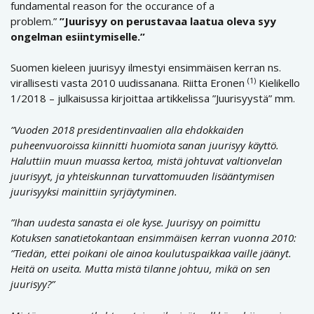
fundamental reason for the occurance of a
problem.”
”Juurisyy on perustavaa laatua oleva syy
ongelman esiintymiselle.”
Suomen kieleen juurisyy ilmestyi ensimmäisen kerran ns.
(1)
virallisesti vasta 2010 uudissanana. Riitta Eronen
Kielikello
1/2018 – julkaisussa kirjoittaa artikkelissa ”Juurisyystä” mm.
”Vuoden 2018 presidentinvaalien alla ehdokkaiden
puheenvuoroissa kiinnitti huomiota sanan juurisyy käyttö.
Haluttiin muun muassa kertoa, mistä johtuvat valtionvelan
juurisyyt, ja yhteiskunnan turvattomuuden lisääntymisen
juurisyyksi mainittiin syrjäytyminen.
”Ihan uudesta sanasta ei ole kyse. Juurisyy on poimittu
Kotuksen sanatietokantaan ensimmäisen kerran vuonna 2010:
”Tiedän, ettei poikani ole ainoa koulutuspaikkaa vaille jäänyt.
Heitä on useita. Mutta mistä tilanne johtuu, mikä on sen
juurisyy?”