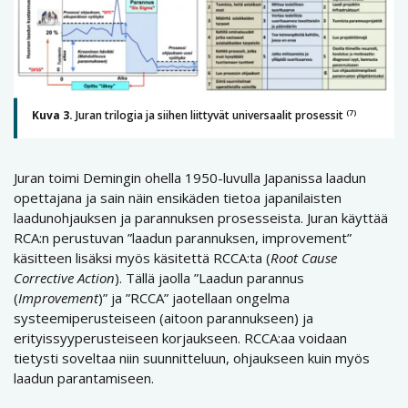
(7)
Kuva 3.
Juran trilogia ja siihen liittyvät universaalit prosessit
Juran toimi Demingin ohella 1950-luvulla Japanissa laadun
opettajana ja sain näin ensikäden tietoa japanilaisten
laadunohjauksen ja parannuksen prosesseista. Juran käyttää
RCA:n perustuvan ”laadun parannuksen, improvement”
käsitteen lisäksi myös käsitettä RCCA:ta (
Root Cause
Corrective Action
). Tällä jaolla ”Laadun parannus
(
Improvement
)” ja ”RCCA” jaotellaan ongelma
systeemiperusteiseen (aitoon parannukseen) ja
erityissyyperusteiseen korjaukseen. RCCA:aa voidaan
tietysti soveltaa niin suunnitteluun, ohjaukseen kuin myös
laadun parantamiseen.