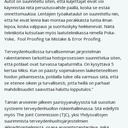
Autot on suunniteltu siten, että kuljettajat eivät voi
käynnistää niitä peruutusvaihde päällä, koska se estää
onnettomuuksia. Lentäjien työaikataulut on suunniteltu niin,
että he eivät lennä liian montaa peräkkäistä tuntia ilman
lepoa, koska valppaus ja suorituskyky heikkenevät. Näitä
tekniikoita kutsutaan myös laatutekniikassa nimellä Poka-
Yoke, Fool Proofing tai Mistake & Error Proofing.
Terveydenhuollossa turvallisemman järjestelmän
rakentaminen tarkoittaa hoitoprosessien suunnittelua siten,
että potilaat ovat turvassa tapaturmilta. On kysyttävä 5
kertaa Miksi. Kun on päästy sopimukseen lääketieteellisen
hoidon jatkamisesta, potilailla tulee olla varmuus siitä, että
se etenee oikein ja turvallisesti, jotta heillä on parhaat
mahdollisuudet saavuttaa haluttu lopputulos.”
Tämän arvioinnin jälkeen juurisyyanalyysistä tuli suosituin
systeemi terveydenhuollon riskienhallinnassa. Sitä edellytti
myös The Joint Commission (TJC), yksi Yhdysvaltojen
suurimmista terveydenhuoltojärjestelmien
akkreditointielimistä, osana arviointistandardeja, mikä