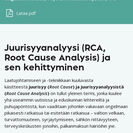
Lataa pdf
Juurisyyanalyysi (RCA,
Root Cause Analysis) ja
sen kehittyminen
Laatujohtamiseen ja -tekniikkaan kuuluvasta
käsitteestä
juurisyy (
Root Cause
) ja juurisyyanalyysistä
(
Root Cause Analysis
)
on tullut yleinen termi, jonka kuulee
yhä useammin uutisissa ja eduskunnan lehtereiltä ja
puhujapöntöstä, kun vaaditaan johonkin vakavaan ongelmaan
pikaisesti ratkaisua tai esitetään ratkaisua – valtion velkaan,
turvattomuuteen, syrjäytymiseen, sähkön riittävyyteen,
terveyskeskusten jonoihin, palkanmaksun häiriöihin jne.