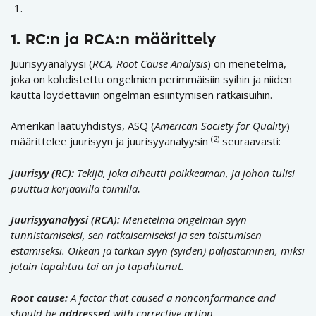
1. RC:n ja RCA:n määrittely
Juurisyyanalyysi (
RCA, Root Cause Analysis
) on menetelmä,
joka on kohdistettu ongelmien perimmäisiin syihin ja niiden
kautta löydettäviin ongelman esiintymisen ratkaisuihin.
Amerikan laatuyhdistys, ASQ (
American Society for Quality
)
(2)
määrittelee juurisyyn ja juurisyyanalyysin
seuraavasti:
Juurisyy (RC):
Tekijä, joka aiheutti poikkeaman, ja johon tulisi
puuttua korjaavilla toimilla
.
Juurisyyanalyysi (RCA):
Menetelmä ongelman syyn
tunnistamiseksi, sen ratkaisemiseksi ja sen toistumisen
estämiseksi. Oikean ja tarkan syyn (syiden) paljastaminen, miksi
jotain tapahtuu tai on jo tapahtunut.
Root cause:
A factor that caused a nonconformance and
should be
addressed
with corrective action.