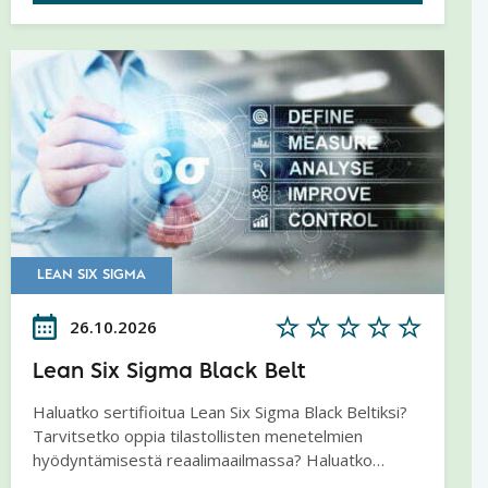
LEAN SIX SIGMA
26.10.2026
Lean Six Sigma Black Belt
Haluatko sertifioitua Lean Six Sigma Black Beltiksi?
Tarvitsetko oppia tilastollisten menetelmien
hyödyntämisestä reaalimaailmassa? Haluatko
saavuttaa huippupalvelukyvyn virheettömillä ja