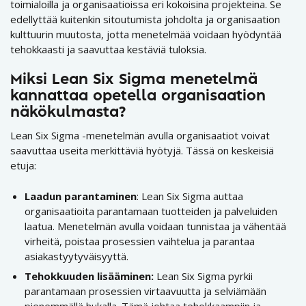
toimialoilla ja organisaatioissa eri kokoisina projekteina. Se
edellyttää kuitenkin sitoutumista johdolta ja organisaation
kulttuurin muutosta, jotta menetelmää voidaan hyödyntää
tehokkaasti ja saavuttaa kestäviä tuloksia.
Miksi Lean Six Sigma menetelmä
kannattaa opetella organisaation
näkökulmasta?
Lean Six Sigma -menetelmän avulla organisaatiot voivat
saavuttaa useita merkittäviä hyötyjä. Tässä on keskeisiä
etuja:
Laadun parantaminen
: Lean Six Sigma auttaa
organisaatioita parantamaan tuotteiden ja palveluiden
laatua. Menetelmän avulla voidaan tunnistaa ja vähentää
virheitä, poistaa prosessien vaihtelua ja parantaa
asiakastyytyväisyyttä.
Tehokkuuden lisääminen:
Lean Six Sigma pyrkii
parantamaan prosessien virtaavuutta ja selviämään