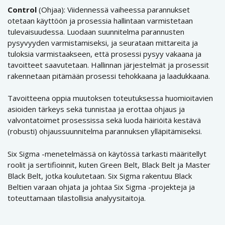
Control
(Ohjaa): Viidennessä vaiheessa parannukset
otetaan käyttöön ja prosessia hallintaan varmistetaan
tulevaisuudessa. Luodaan suunnitelma parannusten
pysyvyyden varmistamiseksi, ja seurataan mittareita ja
tuloksia varmistaakseen, että prosessi pysyy vakaana ja
tavoitteet saavutetaan. Hallinnan järjestelmät ja prosessit
rakennetaan pitämään prosessi tehokkaana ja laadukkaana.
Tavoitteena oppia muutoksen toteutuksessa huomioitavien
asioiden tärkeys sekä tunnistaa ja erottaa ohjaus ja
valvontatoimet prosessissa sekä luoda häiriöitä kestävä
(robusti) ohjaussuunnitelma parannuksen ylläpitämiseksi.
Six Sigma -menetelmässä on käytössä tarkasti määritellyt
roolit ja sertifioinnit, kuten Green Belt, Black Belt ja Master
Black Belt, jotka koulutetaan. Six Sigma rakentuu Black
Beltien varaan ohjata ja johtaa Six Sigma -projekteja ja
toteuttamaan tilastollisia analyysitaitoja.