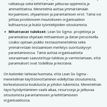
ratkaisuja sekä kehittämään jatkuvaa oppimista ja
ammattitaitoa. Menetelmä auttaa ymmärtämään
korjaamisen, ohjaamisen ja parantamisen erot. Tämä voi
johtaa positiiviseen muutokseen organisaation
kulttuurissa ja lisätä työntekijöiden sitoutumista.
Mitattavat tulokset:
Lean Six Sigma -projekteja ja
parannuksia ohjataan mittaamisen ja datan perusteella.
Lisäksi opitaan joukko testausmenetelmiä sekä
ymmärretään testaamisen merkitys suorituskyvyn
parantamisessa. Tämä auttaa organisaatioita
seuraamaan saavutettuja tuloksia ja varmistamaan, että
parannukset ovat todellisia ja kestäviä.
On kuitenkin tärkeää huomata, että Lean Six Sigma -
menetelmän käyttöönottaminen edellyttää sitoutumista,
korkeatasoista koulutusta ja johdon tukemista. Menetelmän
täysi hyödyntäminen vaatii aikaa, resursseja ja jatkuvaa
sitoutumista parantamiseen ja kehittämiseen
organisaatiossa.