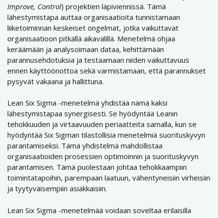
Improve, Control
) projektien läpiviennissä. Tämä
lähestymistapa auttaa organisaatioita tunnistamaan
liiketoiminnan keskeiset ongelmat, jotka vaikuttavat
organisaatioon pitkällä aikavälillä. Menetelmä ohjaa
keräämään ja analysoimaan dataa, kehittämään
parannusehdotuksia ja testaamaan niiden vaikuttavuus
ennen käyttöönottoa sekä varmistamaan, että parannukset
pysyvät vakaana ja hallittuna.
Lean Six Sigma -menetelmä yhdistää nämä kaksi
lähestymistapaa synergisesti. Se hyödyntää Leanin
tehokkuuden ja virtaavuuden periaatteita samalla, kun se
hyödyntää Six Sigman tilastollisia menetelmiä suorituskyvyn
parantamiseksi. Tämä yhdistelmä mahdollistaa
organisaatioiden prosessien optimoinnin ja suorituskyvyn
parantamisen. Tämä puolestaan johtaa tehokkaampiin
toimintatapoihin, parempaan laatuun, vähentyneisiin virheisiin
ja tyytyväisempiin asiakkaisiin.
Lean Six Sigma -menetelmää voidaan soveltaa erilaisilla