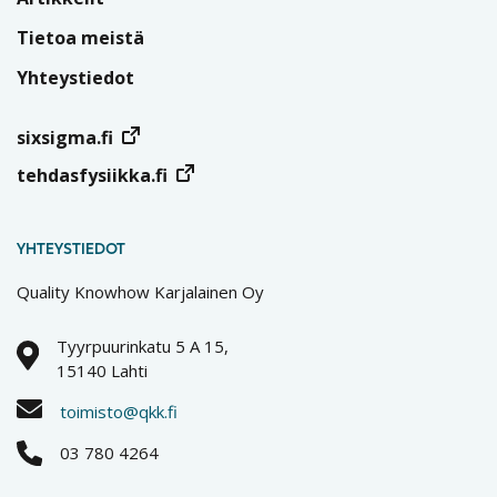
Tietoa meistä
Yhteystiedot
sixsigma.fi
tehdasfysiikka.fi
YHTEYSTIEDOT
Quality Knowhow Karjalainen Oy
Tyyrpuurinkatu 5 A 15,
15140 Lahti
toimisto@qkk.fi
03 780 4264