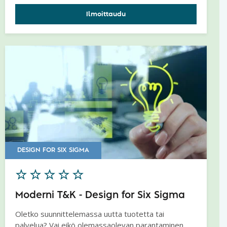
luotettavilla tuotteilla? Haluatko oppia taitoja, joilla
Ilmoittaudu
kehittää ratkaisu ongelmaasi tai
parannustarpeeseesi? Lean Six Sigma -
koulutusohjelmalla konkreettisia parannuksia ja
hyötyjä. Leanin avulla työt ja prosessit nopeutuvat
ja Six Sigman avulla työt ja prosessit paranevat.
DESIGN FOR SIX SIGMA
Moderni T&K - Design for Six Sigma
Oletko suunnittelemassa uutta tuotetta tai
palvelua? Vai eikö olemassaolevan parantaminen