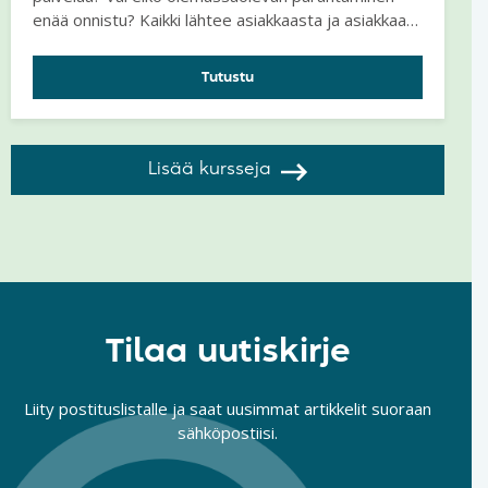
enää onnistu? Kaikki lähtee asiakkaasta ja asiakkaan
tarpeen tuntemisesta ja toiminnan suunnittelusta
tämän perusteella.
Tutustu
Lisää kursseja
Tilaa uutiskirje
Liity postituslistalle ja saat uusimmat artikkelit suoraan
sähköpostiisi.