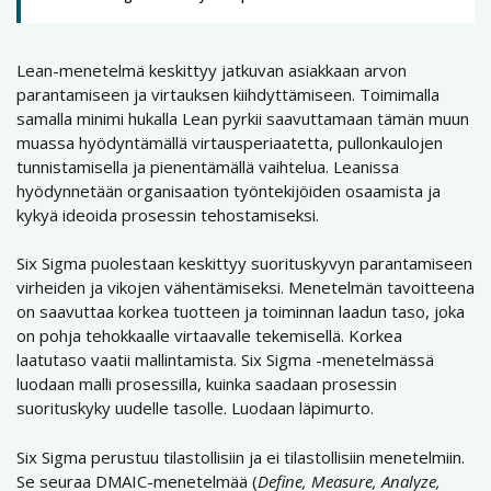
Lean-menetelmä keskittyy jatkuvan asiakkaan arvon
parantamiseen ja virtauksen kiihdyttämiseen. Toimimalla
samalla minimi hukalla Lean pyrkii saavuttamaan tämän muun
muassa hyödyntämällä virtausperiaatetta, pullonkaulojen
tunnistamisella ja pienentämällä vaihtelua. Leanissa
hyödynnetään organisaation työntekijöiden osaamista ja
kykyä ideoida prosessin tehostamiseksi.
Six Sigma puolestaan keskittyy suorituskyvyn parantamiseen
virheiden ja vikojen vähentämiseksi. Menetelmän tavoitteena
on saavuttaa korkea tuotteen ja toiminnan laadun taso, joka
on pohja tehokkaalle virtaavalle tekemisellä. Korkea
laatutaso vaatii mallintamista. Six Sigma -menetelmässä
luodaan malli prosessilla, kuinka saadaan prosessin
suorituskyky uudelle tasolle. Luodaan läpimurto.
Six Sigma perustuu tilastollisiin ja ei tilastollisiin menetelmiin.
Se seuraa DMAIC-menetelmää (
Define, Measure, Analyze,