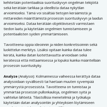
kehitetään potentiaalisia suorituskyvyn ongelman tekijöitä
sekä kerätään tarkkaa ja oleellista dataa nykytilan
arvioimiseksi. Tämä voi sisältää tietojen keräämistä ja
mittareiden määrittämistä prosessin suorituskyvyn ja laadun
arvioimiseksi. Dataa kerätään objektiivisesti varmistaen
tiedon laatu ja käytetään ongelmien tunnistamiseen ja
potentiaalisten syiden ymmärtämiseen.
Tavoitteena oppia ideoinnin ja niiden konkretisoinnin sekä
luokittelun merkitys. Lisäksi opitaan kuinka dataa tulee
kerätä, kuinka datan luotettavuutta arvioidaan sekä
kerätessä että mittaamisessa ja lopuksi kuinka määritellään
prosessin suorituskyky.
Analyze
(Analysoi): Kolmannessa vaiheessa kerättyä dataa
analysoidaan syvällisesti tai haetaan muuten syvempää
ymmärrystä prosessista. Tavoitteena on tunnistaa ja
ymmärtää prosessin pullonkauloja, ongelmien syitä ja
vaihtelun lähteitä. Tilastollisia menetelmiä ja työkaluja
käytetään datan analysointiin ja yhteyksien löytämiseen