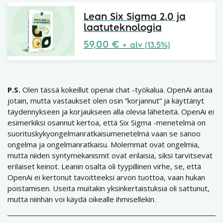
Lean Six Sigma 2.0 ja
laatuteknologia
59,00
€
+ alv (13.5%)
P.S.
Olen tässä kokeillut openai chat -työkalua. OpenAi antaa
jotain, mutta vastaukset olen osin ”korjannut” ja käyttänyt
täydennykseen ja korjaukseen alla olevia läheteitä. OpenAi ei
esimerkiksi osannut kertoa, että Six Sigma -menetelmä on
suorituskykyongelmanratkaisumenetelmä vaan se sanoo
ongelma ja ongelmanratkaisu. Molemmat ovat ongelmia,
mutta niiden syntymekanismit ovat erilaisia, siksi tarvitsevat
erilaiset keinot. Leanin osalta oli tyypillinen virhe, se, että
OpenAi ei kertonut tavoitteeksi arvon tuottoa, vaan hukan
poistamisen. Useita muitakin yksinkertaistuksia oli sattunut,
mutta niinhän voi käydä oikealle ihmisellekin.