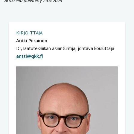
Artikkelia päivitetty 26.9.2024
KIRJOITTAJA
Antti Piirainen
DI, laatutekniikan asiantuntija, johtava kouluttaja
antti@qkk.fi