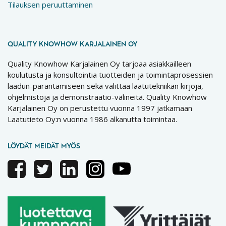
Tilauksen peruuttaminen
QUALITY KNOWHOW KARJALAINEN OY
Quality Knowhow Karjalainen Oy tarjoaa asiakkailleen
koulutusta ja konsultointia tuotteiden ja toimintaprosessien
laadun-parantamiseen sekä välittää laatutekniikan kirjoja,
ohjelmistoja ja demonstraatio-välineitä. Quality Knowhow
Karjalainen Oy on perustettu vuonna 1997 jatkamaan
Laatutieto Oy:n vuonna 1986 alkanutta toimintaa.
LÖYDÄT MEIDÄT MYÖS
Facebook
Twitter
Linkedin
Instagram
Youtube