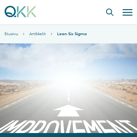
Etusivu
›
Artikkelit
›
Lean Six Sigma