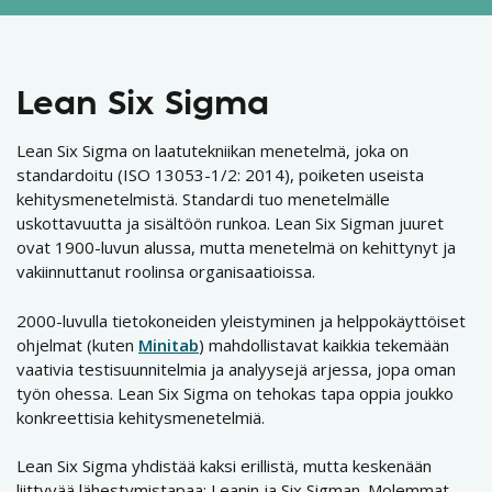
Lean Six Sigma
Lean Six Sigma on laatutekniikan menetelmä, joka on
standardoitu (ISO 13053-1/2: 2014), poiketen useista
kehitysmenetelmistä. Standardi tuo menetelmälle
uskottavuutta ja sisältöön runkoa. Lean Six Sigman juuret
ovat 1900-luvun alussa, mutta menetelmä on kehittynyt ja
vakiinnuttanut roolinsa organisaatioissa.
2000-luvulla tietokoneiden yleistyminen ja helppokäyttöiset
ohjelmat (kuten
Minitab
) mahdollistavat kaikkia tekemään
vaativia testisuunnitelmia ja analyysejä arjessa, jopa oman
työn ohessa. Lean Six Sigma on tehokas tapa oppia joukko
konkreettisia kehitysmenetelmiä.
Lean Six Sigma yhdistää kaksi erillistä, mutta keskenään
liittyvää lähestymistapaa: Leanin ja Six Sigman. Molemmat