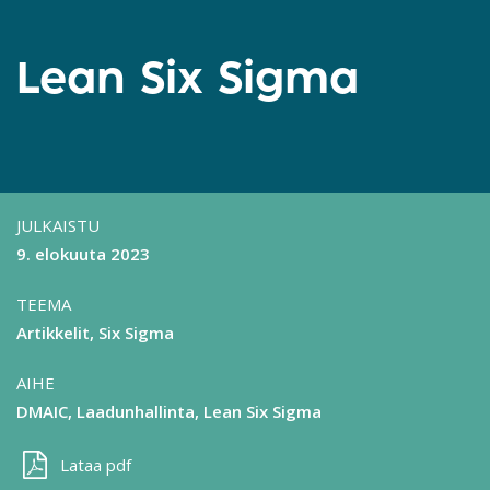
Lean Six Sigma
JULKAISTU
9. elokuuta 2023
TEEMA
Artikkelit
Six Sigma
AIHE
DMAIC
Laadunhallinta
Lean Six Sigma
Lataa pdf