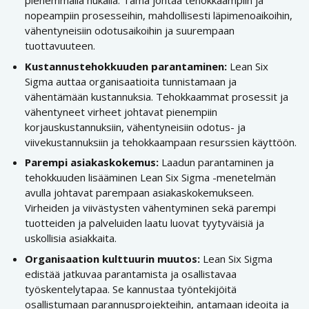
pienemmällä hukalla. Tämä johtaa tehokkaampiin ja
nopeampiin prosesseihin, mahdollisesti läpimenoaikoihin,
vähentyneisiin odotusaikoihin ja suurempaan
tuottavuuteen.
Kustannustehokkuuden parantaminen:
Lean Six
Sigma auttaa organisaatioita tunnistamaan ja
vähentämään kustannuksia. Tehokkaammat prosessit ja
vähentyneet virheet johtavat pienempiin
korjauskustannuksiin, vähentyneisiin odotus- ja
viivekustannuksiin ja tehokkaampaan resurssien käyttöön.
Parempi asiakaskokemus:
Laadun parantaminen ja
tehokkuuden lisääminen Lean Six Sigma -menetelmän
avulla johtavat parempaan asiakaskokemukseen.
Virheiden ja viivästysten vähentyminen sekä parempi
tuotteiden ja palveluiden laatu luovat tyytyväisiä ja
uskollisia asiakkaita.
Organisaation kulttuurin muutos:
Lean Six Sigma
edistää jatkuvaa parantamista ja osallistavaa
työskentelytapaa. Se kannustaa työntekijöitä
osallistumaan parannusprojekteihin, antamaan ideoita ja