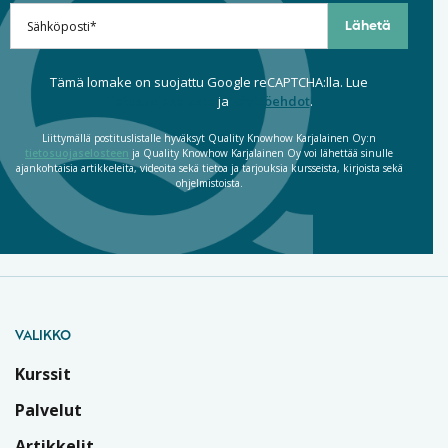
Tämä lomake on suojattu Google reCAPTCHA:lla. Lue
tietosuojaseloste
ja
käyttöehdot
.
Liittymällä postituslistalle hyväksyt Quality Knowhow Karjalainen Oy:n
tietosuojaselosteen
ja Quality Knowhow Karjalainen Oy voi lähettää sinulle
ajankohtaisia artikkeleita, videoita sekä tietoa ja tarjouksia kursseista, kirjoista sekä
ohjelmistoista.
VALIKKO
Kurssit
Palvelut
Artikkelit