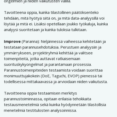
ongelmien ja niiden vaikutusten välillä.
Tavoitteena oppia, kuinka tilastollinen päätöksenteko
tehdään, mitä hyötyä siitä on, ja mitä data-analyysillä voi
löytää ja mitä ei. Lisäksi opetellaan joukko työkaluja, kuinka
analyysi suoritetaan ja kuinka tuloksia tulkitaan.
Improve
(Paranna): Neljännessä vaiheessa kehitetään ja
testataan parannusehdotuksia. Perustuen analyysiin ja
ymmärrykseen, projektiryhmä kehittää ja valitsee
toimenpiteitä, jotka auttavat ratkaisemaan
suorituskykyongelmat ja parantamaan prosessia.
Parannustoimenpiteiden testaamista voidaan suorittaa
monimuuttujakokein (DoE, Taguchi, EVOP) pienessä tai
todellisessa mittakaavassa ja arvioidaan niiden vaikutusta.
Tavoitteena oppia testaamisen merkitys
parannustoiminnassa, opitaan erilaisia tehokkaita
testausmenetelmiä sekä kuinka hyödynnetään tilastollisia
menetelmiä testitulosten analysoinnissa.