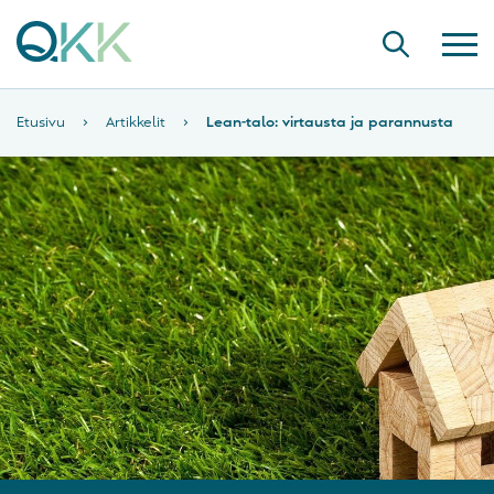
Etusivu
›
Artikkelit
›
Lean-talo: virtausta ja parannusta