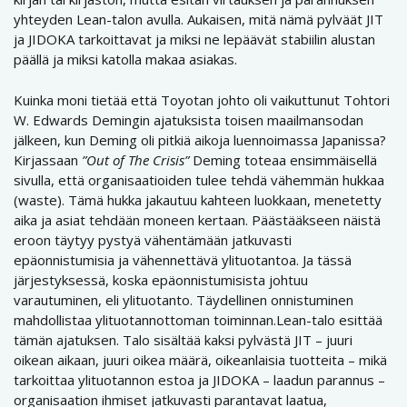
yhteyden Lean-talon avulla. Aukaisen, mitä nämä pylväät JIT
ja JIDOKA tarkoittavat ja miksi ne lepäävät stabiilin alustan
päällä ja miksi katolla makaa asiakas.
Kuinka moni tietää että Toyotan johto oli vaikuttunut Tohtori
W. Edwards Demingin ajatuksista toisen maailmansodan
jälkeen, kun Deming oli pitkiä aikoja luennoimassa Japanissa?
Kirjassaan
”Out of The Crisis”
Deming toteaa ensimmäisellä
sivulla, että organisaatioiden tulee tehdä vähemmän hukkaa
(waste). Tämä hukka jakautuu kahteen luokkaan, menetetty
aika ja asiat tehdään moneen kertaan. Päästääkseen näistä
eroon täytyy pystyä vähentämään jatkuvasti
epäonnistumisia ja vähennettävä ylituotantoa. Ja tässä
järjestyksessä, koska epäonnistumisista johtuu
varautuminen, eli ylituotanto. Täydellinen onnistuminen
mahdollistaa ylituotannottoman toiminnan.Lean-talo esittää
tämän ajatuksen. Talo sisältää kaksi pylvästä JIT – juuri
oikean aikaan, juuri oikea määrä, oikeanlaisia tuotteita – mikä
tarkoittaa ylituotannon estoa ja JIDOKA – laadun parannus –
organisaation ihmiset jatkuvasti parantavat laatua,