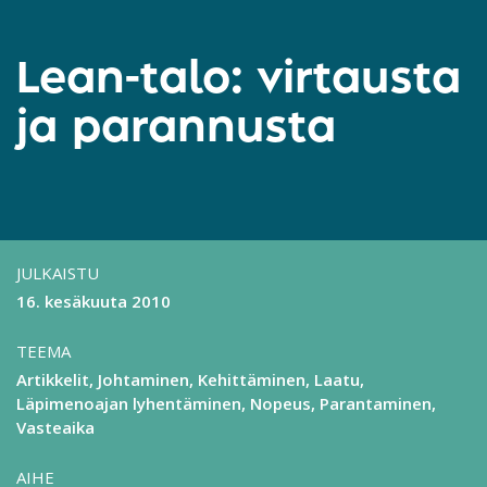
Lean-talo: virtausta
ja parannusta
JULKAISTU
16. kesäkuuta 2010
TEEMA
Artikkelit
Johtaminen
Kehittäminen
Laatu
Läpimenoajan lyhentäminen
Nopeus
Parantaminen
Vasteaika
AIHE