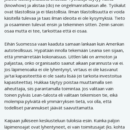
(knowhow) ja alistaa (do) ne ongelmanratkaisun alle. Työkalut
ovat tilastollisia ja ei tilastollisia. Ilman tilastollisuutta ei voida
käsitellä tulevaa ja taas ilman ideoita ei ole kysymyksiä. Tieto
ja osaaminen tulevat ensin ja tekeminen sitten. Zenin sanoin:
osaa mutta ei tee, tarkoittaa että ei osaa.
Eihän Suomessa vaan kaaduta samaan lankaan kuin Amerikan
autoteollisuus. Hypätään innolla tekemään Leania sen sijaan,
että ymmärretään kokonaisuus. Littlen laki on armoton ja
paljastaa, onko organisaatio saanut aikaan parannusta vai ei.
Jos läpimenoaika ei ole lyhentynyt, virtaus ei ole kasvanut
ja/tai kapasiteettiä ei ole saatu lisää (ei tarkoita investoitua
kapasiteettia). Hukkaa täytyy poistaa muuttamalla sen
aiheuttajia, siis parantamalla toimintaa. Jos valitaan vain
toinen pylväs Lean-talosta eli valitaan tekemisen tie, eikä
molempia pylväitä eli ymmärryksen tietä, voi olla, että
todelliset parannukset jäävät saavuttamatta.
Kaipaan julkiseen keskusteluun tuloksia esiin. Kuinka paljon
läpimenoajat ovat lyhentyneet, ei vain toimitusajat (ks. kohta