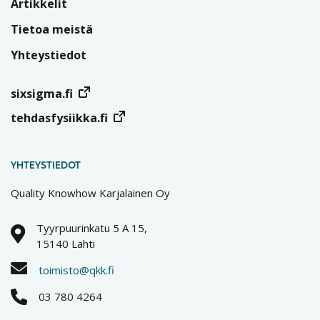
Artikkelit
Tietoa meistä
Yhteystiedot
sixsigma.fi
tehdasfysiikka.fi
YHTEYSTIEDOT
Quality Knowhow Karjalainen Oy
Tyyrpuurinkatu 5 A 15,
15140 Lahti
toimisto@qkk.fi
03 780 4264