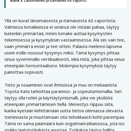
Kuva 3.
Länsimainen ja itämainen A3-raportti.
Yllä on kuvat länsimaisesta ja itämaisesta A3-raportista.
Valmiissa lomakkeissa ei sinänsä ole mitään pahaa, täytyy
kuitenkin ymmärtää, miten lomake auttaa kysymysten
tekemisessä ja kysymyksiin vastaamisessa. Älä siis vain tee,
vaan ymmärrä ensin ja tee sitten. Palauta mieleesi lapsena
usein esille noussut kysymys miksi. Tämä kysymys johtaa
sinua syvemmälle vertikaalisesti, eikä mitä, joka johtaa sinua
eteenpäin horisontaalisesi. Molempia kysymyksiä täytyy
painottaa sopivasti.
Tieto ja osaaminen ovat ihmisissä ja muu on mekaanista.
Toyota Kata tarkoittaa parannus- ja sopeutumismallia. Sen
täytyy olla rutiini ja käyttäytymismalli, joka vie yksilöitä
eteenpäin ymmärtämisen tiellä. Menestys riippuu siitä,
kuinka kyetään kehittämään uutta tietoa olemassa olevasta
toiminnasta ja muuttamaan sitä tehokkaasti kohti parempaa.
Tämä on sama päämäärä kuin ongelmanratkaisussa, jota iso
joukko laatutyökaluista avustaa. Työkaluja täytyy hallita