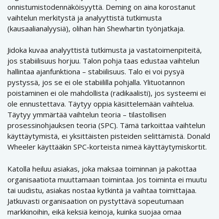
onnistumistodennäköisyyttä. Deming on aina korostanut
vaihtelun merkitystä ja analyyttistä tutkimusta
(kausaalianalyysiä), olihan hän Shewhartin työnjatkaja.
Jidoka kuvaa analyyttistä tutkimusta ja vastatoimenpiteitä,
jos stabiilisuus horjuu. Talon pohja taas edustaa vaihtelun
hallintaa ajanfunktiona – stabiilisuus. Talo ei voi pysyä
pystyssä, jos se ei ole stabiililla pohjalla. Ylituotannon
poistaminen ei ole mahdollista (radikaalisti), jos systeemi ei
ole ennustettava. Täytyy oppia käsittelemään vaihtelua.
Täytyy ymmärtää vaihtelun teoria – tilastollisen
prosessinohjauksen teoria (SPC). Tämä tarkoittaa vaihtelun
käyttäytymistä, ei yksittäisten pisteiden selittämistä. Donald
Wheeler käyttääkin SPC-korteista nimeä käyttäytymiskortit.
Katolla heiluu asiakas, joka maksaa toiminnan ja pakottaa
organisaatiota muuttamaan toimintaa. Jos toiminta ei muutu
tai uudistu, asiakas nostaa kytkintä ja vaihtaa toimittajaa.
Jatkuvasti organisaation on pystyttävä sopeutumaan
markkinoihin, eikä keksiä keinoja, kuinka suojaa omaa