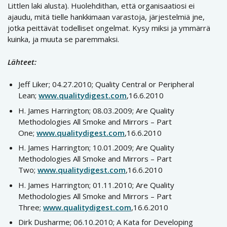
Littlen laki alusta). Huolehdithan, että organisaatiosi ei
ajaudu, mitä tielle hankkimaan varastoja, järjestelmiä jne,
jotka peittävät todelliset ongelmat. Kysy miksi ja ymmärrä
kuinka, ja muuta se paremmaksi.
Lähteet:
Jeff Liker; 04.27.2010; Quality Central or Peripheral
Lean;
www.qualitydigest.com
,16.6.2010
H. James Harrington; 08.03.2009; Are Quality
Methodologies All Smoke and Mirrors – Part
One;
www.qualitydigest.com
,16.6.2010
H. James Harrington; 10.01.2009; Are Quality
Methodologies All Smoke and Mirrors – Part
Two;
www.qualitydigest.com
,16.6.2010
H. James Harrington; 01.11.2010; Are Quality
Methodologies All Smoke and Mirrors – Part
Three;
www.qualitydigest.com
,16.6.2010
Dirk Dusharme; 06.10.2010; A Kata for Developing