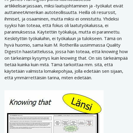
artikkelisarjassaan, miksi laatujohtaminen ja -työkalut eivät
auttaneetAmerikan autoteollisuutta. Heillä oli resurssit,
ihmiset, ja osaaminen, mutta miksi ei onnistuttu. Yhdeksi
syyksi hän toteaa, että fokus oli laatutyökaluissa, ei
parannuksessa. Käytettiin työkaluja, mutta ei parannettu.
Keskityttiin työkaluihin, ei työkaluun ja tulokseen. Tämä on
hyvä huomio, sama kuin M. Rotherilla uusimmassa Quality
Digest:n haastattelussa, jossa hän toteaa, että knowing how
on tärkeämpi kysymys kuin knowing that. On siis tärkeämpää
tietää kuinka kuin mitä. Tämä tarkoittaa mm. sitä, että
käytetään valmista lomakepohjaa, jolla edetään sen sijaan,
että ymmärrettäisiin tarina, miten edetään.