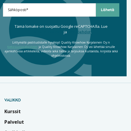
Tämä lomake on suojattu Google reCAPTCHA:lla. Lue
tietosuojaseloste
ja
käyttöehdot
.
Liittymällä postituslistalle hyväksyt Quality Knowhow Karjalainen Oy:n
tietosuojaselosteen
ja Quality Knowhow Karjalainen Oy voi lähettää sinulle
ajankohtaisia artikkeleita, videoita sekä tietoa ja tarjouksia kursseista, kirjoista sekä
ohjelmistoista.
VALIKKO
Kurssit
Palvelut