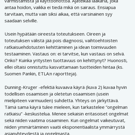
varmistamista ja käyttöönottoa. Ajatelkaa lääkäriä, joka
antaa hoidon, vaikka ei tiedä mikä on sairaus. Ensiapua
tarvitaan, mutta vain siksi aikaa, että varsinainen syy
saadaan selville.
Usein hypätään oireesta toteutukseen. Oireen ja
toteutuksen välistä jää pois diagnoosi, vaihtoehtoisten
ratkaisuehdotusten kehittäminen ja idean toimivuuden
testaaminen. Vastaus on: ei tarvitse, kun vastaus on selvä.
Onko? Kuinka yritysten tuottavuus on kehittynyt? Huonosti,
ellei oltaisi onnistuttu kasvattamaan tuotteiden hintaa (ks.
Suomen Pankin, ETLA:n raportteja).
Dunning-Kruger -efektiä kuvaava käyrä (kuva 2) kuvaa hyvin
todellisen osaamisen ja oletetun osaamisen (usein
mielipiteen varmuuden) suhdetta. Yhteys on järkyttävä.
Tämä sama käyrä tulee mieleen, kun tarkastelee ”ongelman
ratkaisu” -keskustelua. Menee sekaisin eritasoiset ongelmat
sekä niiden vaatima osaaminen. Kun ongelmat vaikeutuvat,
niiden ymmärtäminen vaatii eksponentiaalista ymmärrystä
asianyhteydestä ja ongelmasta.