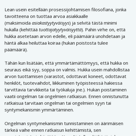
Lean usein esitellään prosessijohtamisen filosofiana, jonka
tavoitteena on tuottaa arvoa asiakkaalle
(maksimoida
asiakastyytyväisyys
) ja selvitä tästä minimi
hukalla (kehittää
tuottajatyytyväisyyttä
). Pahin virhe on, että
hukka asetetaan arvon edelle, eli päämäärä unohdetaan ja
häntä alkaa heiluttaa koiraa (hukan poistosta tulee
päämäärä).
Tähän kun lisätään, että ymmärtämättömyys, että hukka on
seuraus eikä syy, soppa on valmis. Hukka usein mahdollistaa
arvon tuottamisen (varastot, odottavat koneet, odottavat
henkilöt, tuotevaihdot, liikkuminen työpisteessä hakiessa
tarvittavia tarvikkeita tai työkaluja jne.). Hukan poistaminen
vaatii ongelman tai ongelmien ratkaisun. Ennen onnistunutta
ratkaisua tarvitaan ongelman tai ongelmien syyn tai
syntymekanismin ymmärtäminen.
Ongelman syntymekanismin tunnistaminen on äärimäisen
tärkeä vaihe ennen ratkaisun kehittämistä, sen