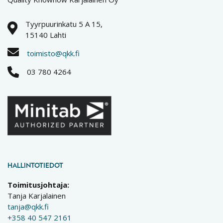
Tyyrpuurinkatu 5 A 15,
15140 Lahti
toimisto@qkk.fi
03 780 4264
HALLINTOTIEDOT
Toimitusjohtaja:
Tanja Karjalainen
tanja@qkk.fi
+358 40 547 2161