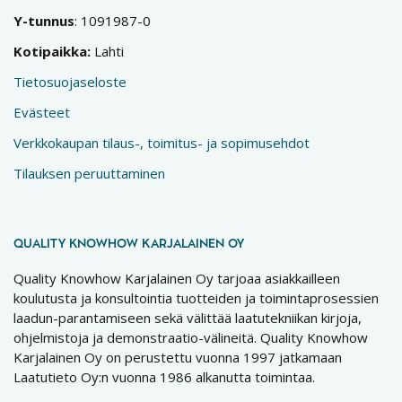
Y-tunnus
: 1091987-0
Kotipaikka:
Lahti
Tietosuojaseloste
Evästeet
Verkkokaupan tilaus-, toimitus- ja sopimusehdot
Tilauksen peruuttaminen
QUALITY KNOWHOW KARJALAINEN OY
Quality Knowhow Karjalainen Oy tarjoaa asiakkailleen
koulutusta ja konsultointia tuotteiden ja toimintaprosessien
laadun-parantamiseen sekä välittää laatutekniikan kirjoja,
ohjelmistoja ja demonstraatio-välineitä. Quality Knowhow
Karjalainen Oy on perustettu vuonna 1997 jatkamaan
Laatutieto Oy:n vuonna 1986 alkanutta toimintaa.