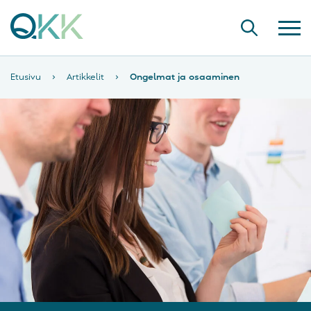
Etusivu
›
Artikkelit
›
Ongelmat ja osaaminen