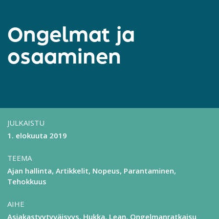
Ongelmat ja
osaaminen
JULKAISTU
1. elokuuta 2019
TEEMA
Ajan hallinta
Artikkelit
Nopeus
Parantaminen
Tehokkuus
AIHE
Asiakastyytyväisyys
Hukka
Lean
Ongelmanratkaisu