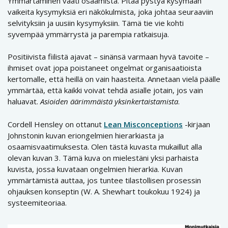
Ymmärtäminen vaati osaamista. Pitää pystyä kysymään
vaikeita kysymyksiä eri näkökulmista, joka johtaa seuraaviin
selvityksiin ja uusiin kysymyksiin. Tämä tie vie kohti
syvempää ymmärrystä ja parempia ratkaisuja.
Positiivista fiilistä ajavat – sinänsä varmaan hyvä tavoite –
ihmiset ovat jopa poistaneet ongelmat organisaatioista
kertomalle, että heillä on vain haasteita. Annetaan vielä päälle
ymmärtää, että kaikki voivat tehdä asialle jotain, jos vain
haluavat.
Asioiden äärimmäistä yksinkertaistamista
.
Cordell Hensley on ottanut
Lean Misconceptions
-kirjaan
Johnstonin kuvan eriongelmien hierarkiasta ja
osaamisvaatimuksesta. Olen tästä kuvasta mukaillut alla
olevan kuvan 3. Tämä kuva on mielestäni yksi parhaista
kuvista, jossa kuvataan ongelmien hierarkia. Kuvan
ymmärtämistä auttaa, jos tuntee tilastollisen prosessin
ohjauksen konseptin (W. A. Shewhart toukokuu 1924) ja
systeemiteoriaa.