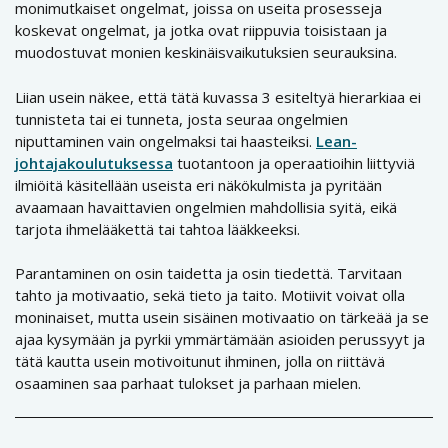
monimutkaiset ongelmat, joissa on useita prosesseja
koskevat ongelmat, ja jotka ovat riippuvia toisistaan ja
muodostuvat monien keskinäisvaikutuksien seurauksina.
Liian usein näkee, että tätä kuvassa 3 esiteltyä hierarkiaa ei
tunnisteta tai ei tunneta, josta seuraa ongelmien
niputtaminen vain ongelmaksi tai haasteiksi.
Lean-
johtajakoulutuksessa
tuotantoon ja operaatioihin liittyviä
ilmiöitä käsitellään useista eri näkökulmista ja pyritään
avaamaan havaittavien ongelmien mahdollisia syitä, eikä
tarjota ihmelääkettä tai tahtoa lääkkeeksi.
Parantaminen on osin taidetta ja osin tiedettä. Tarvitaan
tahto ja motivaatio, sekä tieto ja taito. Motiivit voivat olla
moninaiset, mutta usein sisäinen motivaatio on tärkeää ja se
ajaa kysymään ja pyrkii ymmärtämään asioiden perussyyt ja
tätä kautta usein motivoitunut ihminen, jolla on riittävä
osaaminen saa parhaat tulokset ja parhaan mielen.