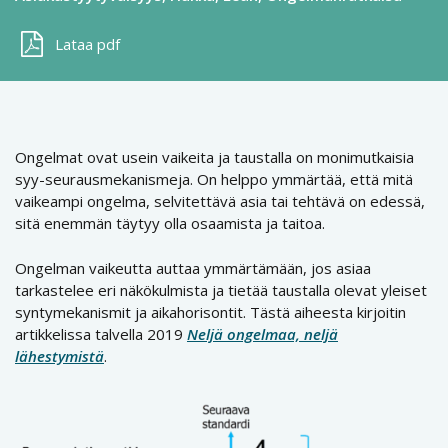
Lataa pdf
Ongelmat ovat usein vaikeita ja taustalla on monimutkaisia
syy-seurausmekanismeja. On helppo ymmärtää, että mitä
vaikeampi ongelma, selvitettävä asia tai tehtävä on edessä,
sitä enemmän täytyy olla osaamista ja taitoa.
Ongelman vaikeutta auttaa ymmärtämään, jos asiaa
tarkastelee eri näkökulmista ja tietää taustalla olevat yleiset
syntymekanismit ja aikahorisontit. Tästä aiheesta kirjoitin
artikkelissa talvella 2019
Neljä ongelmaa, neljä
lähestymistä
.