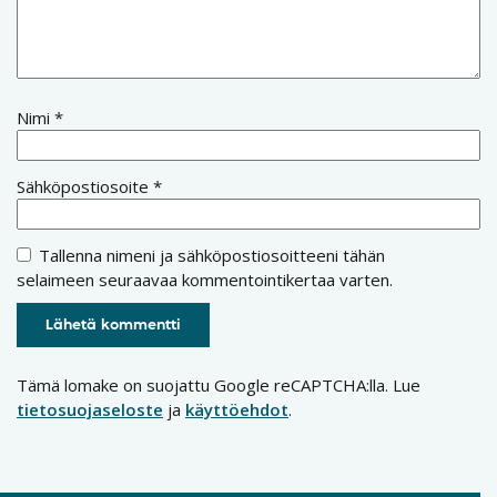
Nimi
*
Sähköpostiosoite
*
Tallenna nimeni ja sähköpostiosoitteeni tähän
selaimeen seuraavaa kommentointikertaa varten.
Tämä lomake on suojattu Google reCAPTCHA:lla. Lue
tietosuojaseloste
ja
käyttöehdot
.