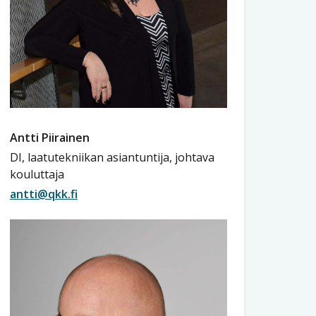
Antti Piirainen
DI, laatutekniikan asiantuntija, johtava
kouluttaja
antti@qkk.fi