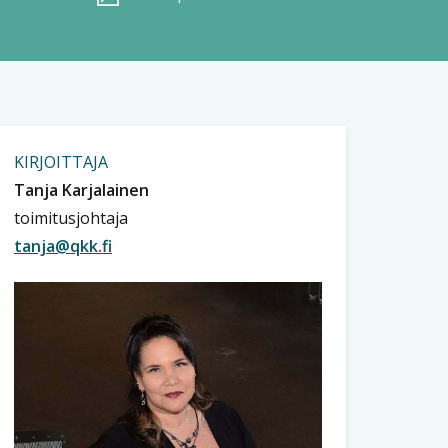
KIRJOITTAJA
Tanja Karjalainen
toimitusjohtaja
tanja@qkk.fi