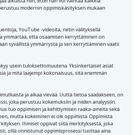
jaa aikuista niin, ettei hän voi vaihtaa kaikkia
n perustuu modernin oppimiskäsityksen mukaan
uentoja, YouTube -videoita, netin välityksellä
taa ymmärtää, että osaamisen kerryttäminen on
aan syvällistä ymmärrystä ja sen kerryttäminen vaatii
y usein tuloksettomuutena. Yksinkertaiset asiat
asia ja mitä laajempi kokonaisuus, sitä enemmän
kaista ja aikaa vievää. Uutta tietoa saadakseen, on
i, joka perustuu kokemuksiin ja niiden analyysiin.
mus tuo oppimisen ja kehittymisen raaka-aineita sekä
een, mutta kokeminen ei ole oppimista. Oppimista
tyksen. Ihmiset oppivat siitä merkityksestä, joka
ti, sillä onnistunut oppimisprosessi tuottaa aina