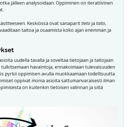
jotka jälleen analysoidaan. Oppiminen on iteratiivinen
t.
sitteeseen. Keskiössä ovat sanaparit
tieto
ja
taito
,
 vaaditaan taitoa ja osaamista koko ajan enemmän ja
ykset
oita uudella tavalla ja soveltaa tietojaan ja taitojaan
ä tulkitsemaan havaintoja, ennakoimaan tulevaisuuden
ös pyrkii oppimisen avulla muokkaamaan todellisuutta
 Ihmiset oppivat monia asioita sattumanvaraisesti ilman
pimisesta on kuitenkin tietoisen valinnan ja siitä