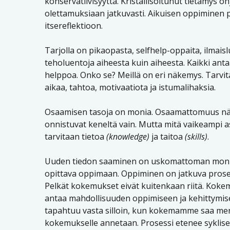
konservatiivisyyttä. Kristallisoitunut tietämys oh
olettamuksiaan jatkuvasti. Aikuisen oppimine
itsereflektioon.
Tarjolla on pikaopasta, selfhelp-oppaita, ilmaisl
teholuentoja aiheesta kuin aiheesta. Kaikki an
helppoa. Onko se? Meillä on eri näkemys. Tarvit
aikaa, tahtoa, motivaatiota ja istumalihaksia.
Osaamisen tasoja on monia. Osaamattomuus näky
onnistuvat keneltä vain. Mutta mitä vaikeampi 
tarvitaan tietoa
(knowledge)
ja taitoa
(skills)
.
Uuden tiedon saaminen on uskomattoman monimut
opittava oppimaan. Oppiminen on jatkuva prosess
Pelkät kokemukset eivät kuitenkaan riitä. Koke
antaa mahdollisuuden oppimiseen ja kehittymis
tapahtuu vasta silloin, kun kokemamme saa merki
kokemukselle annetaan. Prosessi etenee syklises