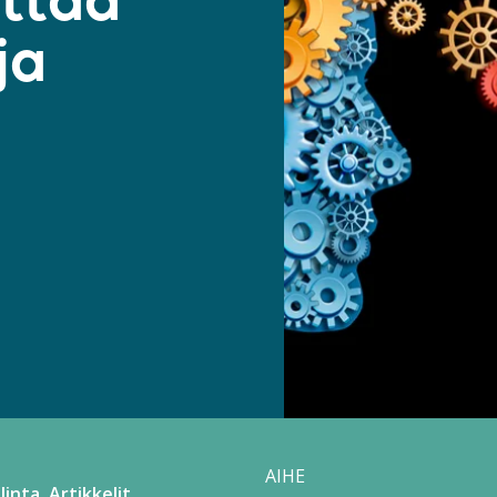
ttää
ja
AIHE
linta
Artikkelit