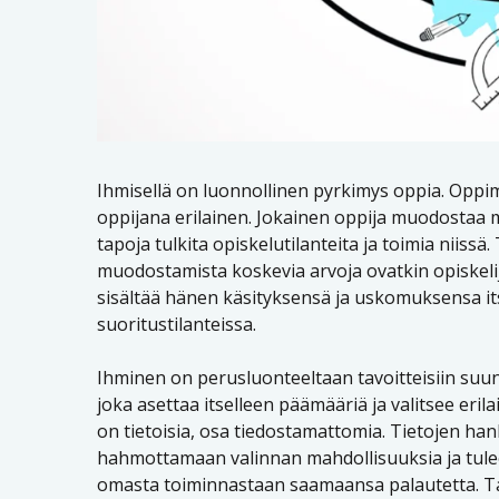
Ihmisellä on luonnollinen pyrkimys oppia. Oppi
oppijana erilainen. Jokainen oppija muodostaa 
tapoja tulkita opiskelutilanteita ja toimia niissä
muodostamista koskevia arvoja ovatkin opiskeli
sisältää hänen käsityksensä ja uskomuksensa its
suoritustilanteissa.
Ihminen on perusluonteeltaan tavoitteisiin suunt
joka asettaa itselleen päämääriä ja valitsee eril
on tietoisia, osa tiedostamattomia. Tietojen ha
hahmottamaan valinnan mahdollisuuksia ja tulee 
omasta toiminnastaan saamaansa palautetta. Tai