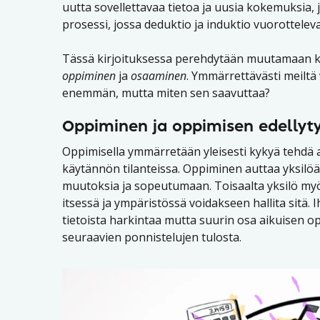
uutta sovellettavaa tietoa ja uusia kokemuksia, 
prosessi, jossa deduktio ja induktio vuorotteleva
Tässä kirjoituksessa perehdytään muutamaan kä
oppiminen
ja
osaaminen
. Ymmärrettävästi meiltä
enemmän, mutta miten sen saavuttaa?
Oppiminen ja oppimisen edellyt
Oppimisella ymmärretään yleisesti kykyä tehdä asi
käytännön tilanteissa. Oppiminen auttaa yksilö
muutoksia ja sopeutumaan. Toisaalta yksilö my
itsessä ja ympäristössä voidakseen hallita sitä.
tietoista harkintaa mutta suurin osa aikuisen op
seuraavien ponnistelujen tulosta.