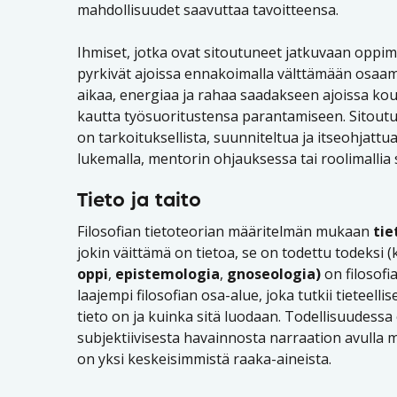
mahdollisuudet saavuttaa tavoitteensa.
Ihmiset, jotka ovat sitoutuneet jatkuvaan oppimi
pyrkivät ajoissa ennakoimalla välttämään osaa
aikaa, energiaa ja rahaa saadakseen ajoissa ko
kautta työsuoritustensa parantamiseen. Sitoutu
on tarkoituksellista, suunniteltua ja itseohjattu
lukemalla, mentorin ohjauksessa tai roolimallia
Tieto ja taito
Filosofian tietoteorian määritelmän mukaan
tie
jokin väittämä on tietoa, se on todettu todeksi 
oppi
,
epistemologia
,
gnoseologia)
on filosofi
laajempi filosofian osa-alue, joka tutkii tieteel
tieto on ja kuinka sitä luodaan. Todellisuudessa on
subjektiivisesta havainnosta narraation avull
on yksi keskeisimmistä raaka-aineista.