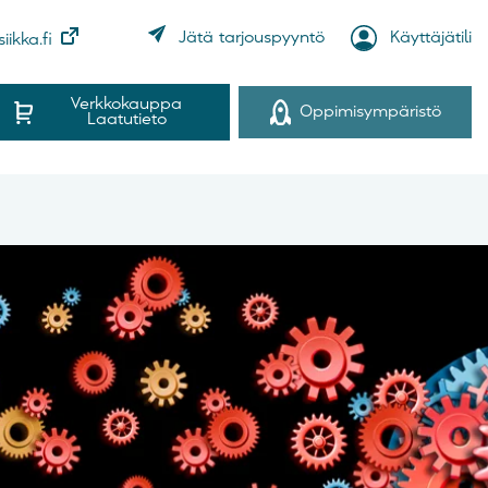
Käyttäjätili
Jätä tarjouspyyntö
iikka.fi
Verkkokauppa
Oppimisympäristö
Laatutieto