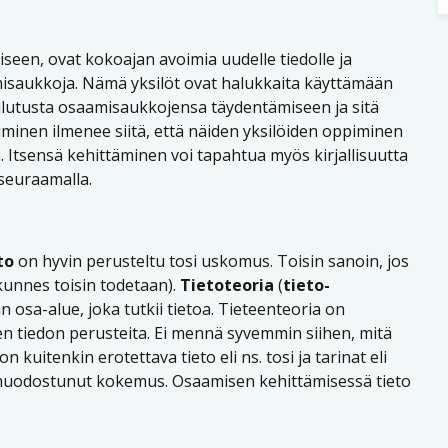
seen, ovat kokoajan avoimia uudelle tiedolle ja
misaukkoja. Nämä yksilöt ovat halukkaita käyttämään
ulutusta osaamisaukkojensa täydentämiseen ja sitä
minen ilmenee siitä, että näiden yksilöiden oppiminen
a. Itsensä kehittäminen voi tapahtua myös kirjallisuutta
 seuraamalla.
to
on hyvin perusteltu tosi uskomus. Toisin sanoin, jos
(kunnes toisin todetaan).
Tietoteoria
(
tieto-
an osa-alue, joka tutkii tietoa. Tieteenteoria on
lisen tiedon perusteita. Ei mennä syvemmin siihen, mitä
 kuitenkin erotettava tieto eli ns. tosi ja tarinat eli
a muodostunut kokemus. Osaamisen kehittämisessä tieto