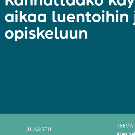
Kannattaako käy
aikaa luentoihin 
opiskeluun
TEEMA
JULKAISTU
Ajan hal