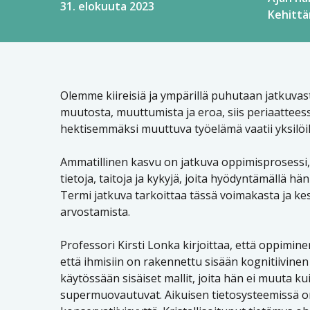
31. elokuuta 2023
Kehitt
Olemme kiireisiä ja ympärillä puhutaan jatkuva
muutosta, muuttumista ja eroa, siis periaatteessa
hektisemmäksi muuttuva työelämä vaatii yksilöil
Ammatillinen kasvu on jatkuva oppimisprosessi,
tietoja, taitoja ja kykyjä, joita hyödyntämällä h
Termi jatkuva tarkoittaa tässä voimakasta ja ke
arvostamista.
Professori Kirsti Lonka kirjoittaa, että oppimine
että ihmisiin on rakennettu sisään kognitiivinen 
käytössään sisäiset mallit, joita hän ei muuta k
supermuovautuvat. Aikuisen tietosysteemissä on os