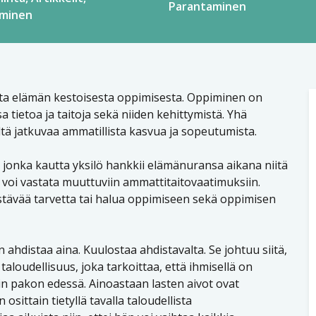
Parantaminen
äminen
sta elämän kestoisesta oppimisesta. Oppiminen on
 tietoa ja taitoja sekä niiden kehittymistä. Yhä
tä jatkuvaa ammatillista kasvua ja sopeutumista.
 jonka kautta yksilö hankkii elämänuransa aikana niitä
än voi vastata muuttuviin ammattitaitovaatimuksiin.
stävää tarvetta tai halua oppimiseen sekä oppimisen
n ahdistaa aina. Kuulostaa ahdistavalta. Se johtuu siitä,
taloudellisuus, joka tarkoittaa, että ihmisellä on
uin pakon edessä. Ainoastaan lasten aivot ovat
ittain tietyllä tavalla taloudellista