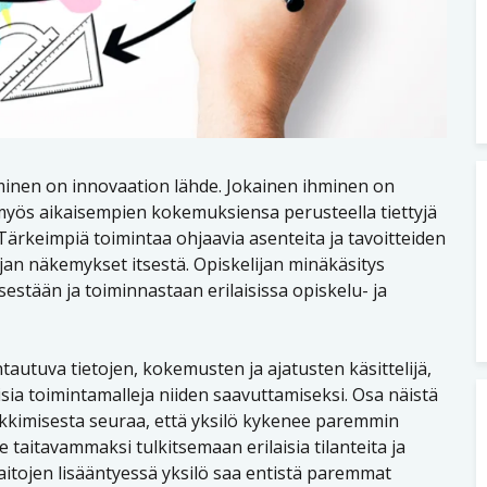
minen on innovaation lähde. Jokainen ihminen on
myös aikaisempien kokemuksiensa perusteella tiettyjä
. Tärkeimpiä toimintaa ohjaavia asenteita ja tavoitteiden
jan näkemykset itsestä. Opiskelijan minäkäsitys
estään ja toiminnastaan erilaisissa opiskelu- ja
autuva tietojen, kokemusten ja ajatusten käsittelijä,
aisia toimintamalleja niiden saavuttamiseksi. Osa näistä
nkkimisesta seuraa, että yksilö kykenee paremmin
taitavammaksi tulkitsemaan erilaisia tilanteita ja
tojen lisääntyessä yksilö saa entistä paremmat